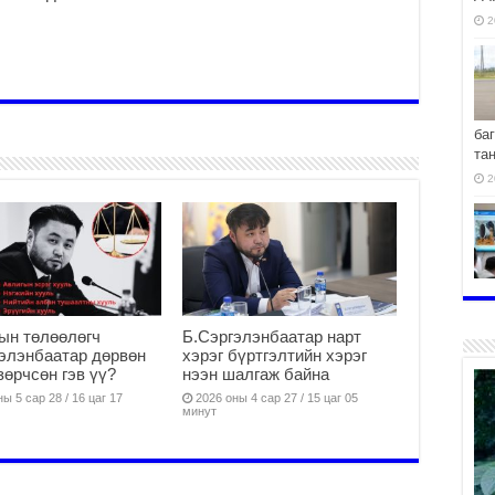
2
ба
та
2
хо
2
ын төлөөлөгч
Б.Сэргэлэнбаатар нарт
элэнбаатар дөрвөн
хэрэг бүртгэлтийн хэрэг
зөрчсөн гэв үү?
нээн шалгаж байна
ы 5 сар 28 / 16 цаг 17
2026 оны 4 сар 27 / 15 цаг 05
минут
2