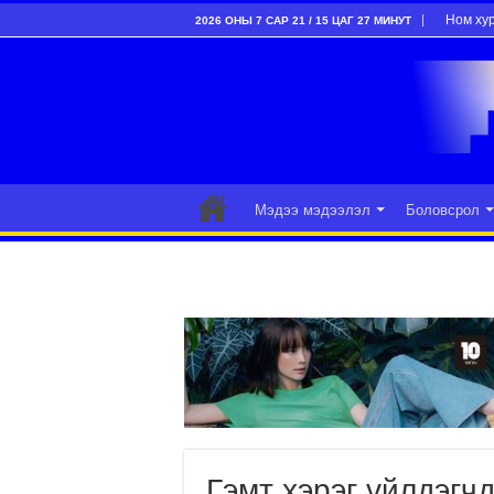
Ном ху
2026 ОНЫ 7 САР 21 / 15 ЦАГ 27 МИНУТ
Мэдээ мэдээлэл
Боловсрол
Гэмт хэрэг үйлдэгч