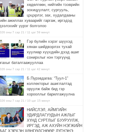
хөдөлгөөн, нийтийн тээврийн
зохицуулалт, сургууль,
цэцэрлэг, зах, худалдааны
вийн ажиллах хуваарийг гаргаж, иргэдэд
дээлэхийг үүрэг болголоо
026 оны 7 сар 21 / 11 цаг 59 минут
Гэр бүлийн хэрэг шүүхэд
хянан шийдвэрлэх тухай
хуулиар хүүхдийн дээд ашиг
сонирхлыг нэн тэргүүнд
нгахыг баталгаажууллаа
026 оны 7 сар 21 / 11 цаг 42 минут
Б.Пүрэвдагва: “Туул-1”
коллекторыг ашиглалтад
оруулж байж бид гэр
хорооллыг барилгажуулна
026 оны 7 сар 21 / 10 цаг 15 минут
НИЙСЛЭЛ, АЙМГИЙН
УДИРДЛАГУУДЫН АЖЛЫГ
ХҮНД СУРТЛЫГ БУУРУУЛЖ,
ИРГЭД, АЖ АХУЙН НЭГЖИЙН
ААГ ХЭРХЭН ХӨНГӨЛСНӨӨР ДҮГНЭНЭ