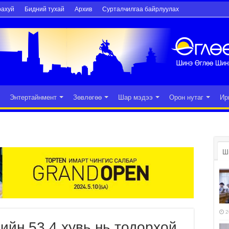
рахуй
Бидний тухай
Архив
Сурталчилгаа байрлуулах
Энтертайнмент
Зөвлөгөө
Шар мэдээ
Орон нутаг
Ир
Ш
2
дийн 53,4 хувь нь тодорхой