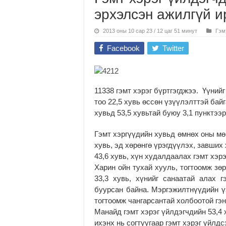
эрхэлсэн ажилгүй и
2013 оны 10 сар 23 / 12 цаг 51 минут
Гэм
Facebook
Twitter
11338 гэмт хэрэг бүртгэгджээ. Үүний
тоо 22,5 хувь өссөн үзүүлэлттэй бай
хувьд 53,5 хувьтай буюу 3,1 пунктээ
Гэмт хэргүүдийн хувьд өмнөх оны мө
хувь, эд хөрөнгө үрэгдүүлэх, завших х
43,6 хувь, хүн худалдаалах гэмт хэрэ
Харин ойн тухай хууль, тогтоомж зөр
33,3 хувь, хүнийг санаатай алах г
буурсан байна. Мэргэжилтнүүдийн үз
тогтоомж чангарсантай холбоотой гэн
Манайд гэмт хэрэг үйлдэгчдийн 53,4 
ихэнх нь согтуугаар гэмт хэрэг үйлдс