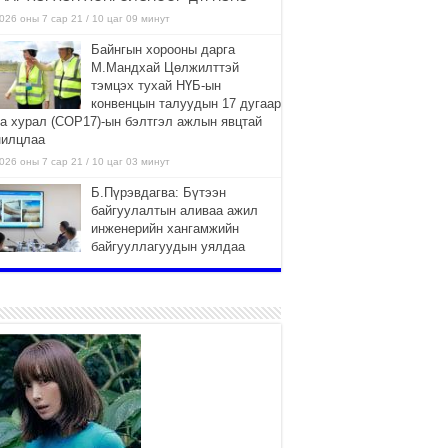
026 оны 7 сар 21 / 10 цаг 09 минут
Байнгын хорооны дарга
М.Мандхай Цөлжилттэй
тэмцэх тухай НҮБ-ын
конвенцын талуудын 17 дугаар
га хурал (СОР17)-ын бэлтгэл ажлын явцтай
нилцлаа
026 оны 7 сар 21 / 10 цаг 03 минут
Б.Пүрэвдагва: Бүтээн
байгуулалтын аливаа ажил
инженерийн хангамжийн
байгууллагуудын уялдаа
лбоогүйгээс саатах ёсгүй
026 оны 7 сар 20 / 17 цаг 21 минут
“Сэлбэ 20 минутын хот”
төслийн анхны 12 давхар
барилгын үндсэн карказ,
цутгалтын ажил дууслаа
026 оны 7 сар 20 / 17 цаг 17 минут
Мопед, скүүтер, тэдгээртэй
адилтгах үзүүлэлт бүхий