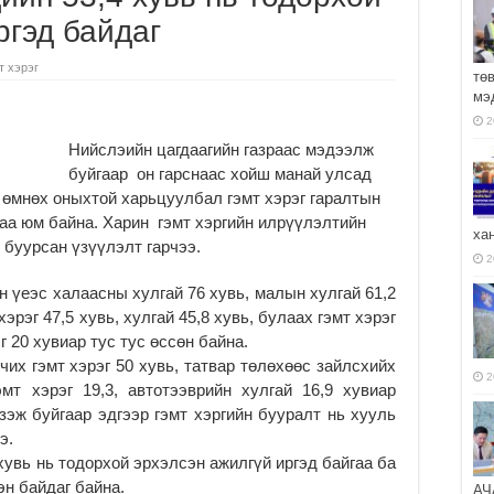
ргэд байдаг
т хэрэг
тө
мэ
2
Нийслэийн цагдаагийн газраас мэдээлж
буйгаар он гарснаас хойш манай улсад
г өмнөх оныхтой харьцуулбал гэмт хэрэг гаралтын
гаа юм байна. Харин гэмт хэргийн илрүүлэлтийн
ха
р буурсан үзүүлэлт гарчээ.
2
н үеэс халаасны хулгай 76 хувь, малын хулгай 61,2
эрэг 47,5 хувь, хулгай 45,8 хувь, булаах гэмт хэрэг
г 20 хувиар тус тус өссөн байна.
чих гэмт хэрэг 50 хувь, татвар төлөхөөс зайлсхийх
2
эмт хэрэг 19,3, автотээврийн хулгай 16,9 хувиар
эж буйгаар эдгээр гэмт хэргийн бууралт нь хууль
э.
хувь нь тодорхой эрхэлсэн ажилгүй иргэд байгаа ба
эн байдаг байна.
АЧ