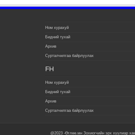
Ном хурахуй
Бидний тухай
Архив
Сурталчилгаа байрлуулах
FH
Ном хурахуй
Бидний тухай
Архив
Сурталчилгаа байрлуулах
@2023 -Өглөө.мн Зохиогчийн эрх хуулиар ха