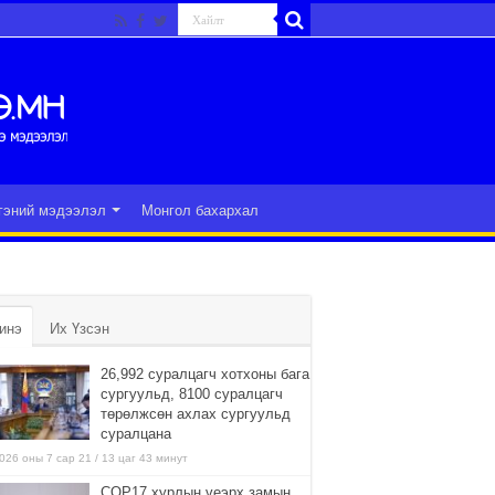
гэний мэдээлэл
Монгол бахархал
инэ
Их Үзсэн
26,992 суралцагч хотхоны бага
сургуульд, 8100 суралцагч
төрөлжсөн ахлах сургуульд
суралцана
026 оны 7 сар 21 / 13 цаг 43 минут
COP17 хурлын үеэрх замын