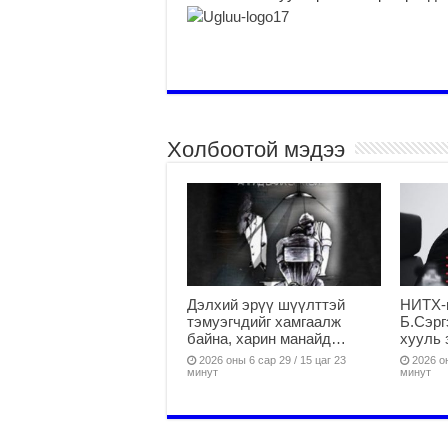
Холбоотой мэдээ
Дэлхий эрүү шүүлттэй
НИТХ-
тэмуэгчдийг хамгаалж
Б.Сэрг
байна, харин манайд…
хууль 
2026 оны 6 сар 29 / 15 цаг 23
2026 он
минут
минут