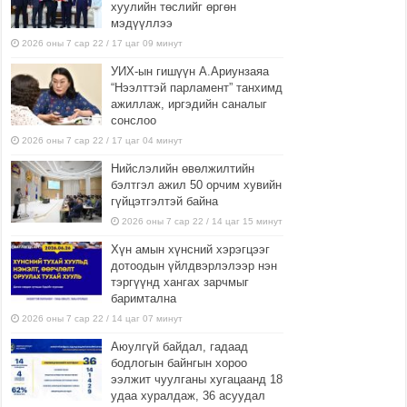
хуулийн төслийг өргөн
мэдүүллээ
2026 оны 7 сар 22 / 17 цаг 09 минут
УИХ-ын гишүүн А.Ариунзаяа
“Нээлттэй парламент” танхимд
ажиллаж, иргэдийн саналыг
сонслоо
2026 оны 7 сар 22 / 17 цаг 04 минут
Нийслэлийн өвөлжилтийн
бэлтгэл ажил 50 орчим хувийн
гүйцэтгэлтэй байна
2026 оны 7 сар 22 / 14 цаг 15 минут
Хүн амын хүнсний хэрэгцээг
дотоодын үйлдвэрлэлээр нэн
тэргүүнд хангах зарчмыг
баримтална
2026 оны 7 сар 22 / 14 цаг 07 минут
Аюулгүй байдал, гадаад
бодлогын байнгын хороо
ээлжит чуулганы хугацаанд 18
удаа хуралдаж, 36 асуудал