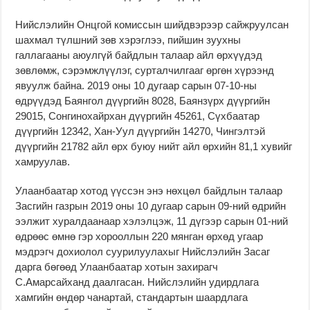
Нийслэлийн Онцгой комиссын шийдвэрээр сайжруулсан
шахмал түлшний зөв хэрэглээ, пийшин зуухны
галлагааны аюулгүй байдлын талаар айл өрхүүдэд
зөвлөмж, сэрэмжлүүлэг, сурталчилгааг өргөн хүрээнд
явуулж байна. 2019 оны 10 дугаар сарын 07-10-ны
өдрүүдэд Баянгол дүүргийн 8028, Баянзүрх дүүргийн
29015, Сонгинохайрхан дүүргийн 45261, Сүхбаатар
дүүргийн 12342, Хан-Уул дүүргийн 14270, Чингэлтэй
дүүргийн 21782 айл өрх буюу нийт айл өрхийн 81,1 хувийг
хамруулав.
Улаанбаатар хотод үүссэн энэ нөхцөл байдлын талаар
Засгийн газрын 2019 оны 10 дугаар сарын 09-ний өдрийн
ээлжит хуралдаанаар хэлэлцэж, 11 дүгээр сарын 01-ний
өдрөөс өмнө гэр хорооллын 220 мянган өрхөд угаар
мэдрэгч дохиолол суурилуулахыг Нийслэлийн Засаг
дарга бөгөөд Улаанбаатар хотын захирагч
С.Амарсайханд даалгасан. Нийслэлийн удирдлага
хамгийн өндөр чанартай, стандартын шаардлага