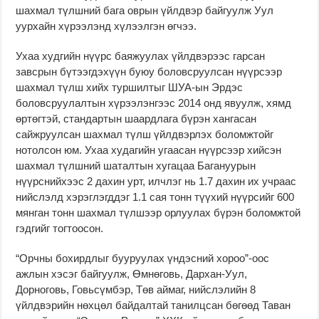
шахмал түлшний бага оврын үйлдвэр байгуулж Уул
уурхайн хүрээлэнд хүлээлгэн өгчээ.
Ухаа худгийн нүүрс баяжуулах үйлдвэрээс гарсан
завсрын бүтээгдэхүүн буюу боловсруулсан нүүрсээр
шахмал түлш хийх туршилтыг ШУА-ын Эрдэс
боловсруулалтын хүрээлэнгээс 2014 онд явуулж, хямд
өртөгтэй, стандартын шаардлага бүрэн хангасан
сайжруулсан шахмал түлш үйлдвэрлэх боломжтойг
нотолсон юм. Ухаа худагийн угаасан нүүрсээр хийсэн
шахмал түлшний шаталтын хугацаа Багануурын
нүүрснийхээс 2 дахин урт, илчлэг нь 1.7 дахин их учраас
нийслэлд хэрэглэгддэг 1.1 сая тонн түүхий нүүрсийг 600
мянган тонн шахмал түлшээр орлуулах бүрэн боломжтой
гэдгийг тогтоосон.
“Орчны бохирдлыг бууруулах үндэсний хороо”-оос
ажлын хэсэг байгуулж, Өмнөговь, Дархан-Уул,
Дорноговь, Говьсүмбэр, Төв аймаг, нийслэлийн 8
үйлдвэрийн нөхцөл байдалтай танилцсан бөгөөд Таван