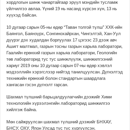
хордлогын шинж чанартайгаар эрүүл мэндийн тусламж
үйлчилгээ авлаа. Үүний 19 нь насанд хүрсэн хүн, 13 нь
хүүхэд байсан.
10 дугаар сарын 05-ны өдөр “Таван толгой түлш” ХХК-ийн
Баянгол, Баянзүрх, Сонгинохайрхан, Чингэлтэй, Хан-Уул
дүүрэг дэх худалдан борлуулах 17 цэгээс 23 дээж авч
Ашигт малтмал, газрын тосны газрын харьяа лаборатори,
Гаалийн ерөнхий газрын харьяа лаборатори, Геологийн
төв лабораторид тус тус шинжлүүлж, шинжилгээний
хариуг 2019 оны 10 дугаар сарын 07-ны өдөр хэвлэл
мэдээллийн хэрэгслээр нийтэд танилцуулсан. Дүгнэлтэд
техникийн ерөнхий болон стандартын шаардлага
хангасан гэсэн дүгнэлт гарсан.
Шахмал түлшний барьцалдуулагчийн дээжийг Хими
технологийн хүрээлэнгийн лабораторид шинжилгээ
хийлгэж байна.
Мөн сайжруулсан шахмал түлшний дээжийг БНХАУ,
БНСУ, ОХУ, Япон Улсад тус тус хүргүүлсэн.