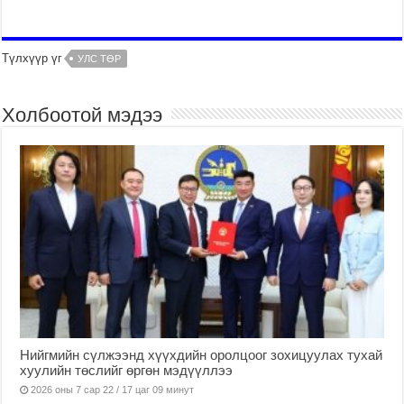
Түлхүүр үг
УЛС ТӨР
Холбоотой мэдээ
Нийгмийн сүлжээнд хүүхдийн оролцоог зохицуулах тухай
хуулийн төслийг өргөн мэдүүллээ
2026 оны 7 сар 22 / 17 цаг 09 минут