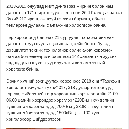
2018-2019 онуудад нийт дүнгээрээ жирийн болон нам
даралтын 171 ширхэг зуухыг зогсоож 26,4 Гкал/ц ачаалал
бүхий 210 иргэн, аж ахуй нэгжийн барилга, обьект
төвлөрсөн дулааны хангамжид холбогдсон байна.
Гэр хороололд байрлах 21 сургууль, цэцэрлэгийн нам
даралтын зуухнуудыг цахилгаан, хийн болон бусад
дэвшилтэт техник технологиор солих ажил хэрэгжиж
байгаа бол өнөөдрийн байдлаар 142 халаалтын зуухны
янданд утаа шүүгч суурилуулах ажил амжилттай
хэрэгжиж байна.
Эрчим хүчний зохицуулах хорооноос 2018 онд “Тарифын
хөнгөлөлт үзүүлэх тухай” 317, 318 дугаар тогтоолууд
гаргаж, Нийслэлийн гэр хорооллын хэрэглэгчдийн 21.00-
06.00 цагийн хоорондох хэрэглээг 220В-ын хүчдэлийн
түвшинтэй хэрэглэгчдэд 700кВт.ц, 380В-ын хүчдлийн
түвшинтэй хэрэглэгчдэд 1500кВт.ц-ыг 100 хувь
хөнгөлөхөөр шийдвэрлэсэн.