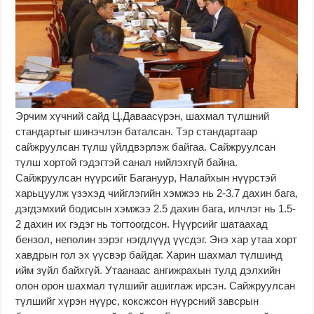
Эрчим хүчний сайд Ц.Даваасүрэн, шахмал түлшний
стандартыг шинэчлэн баталсан. Тэр стандартаар
сайжруулсан түлш үйлдвэрлэж байгаа. Сайжруулсан
түлш хортой гэдэгтэй санал нийлэхгүй байна.
Сайжруулсан нүүрсийг Багануур, Налайхын нүүрстэй
харьцуулж үзэхэд чийглэгийн хэмжээ нь 2-3.7 дахин бага,
дэгдэмхий бодисын хэмжээ 2.5 дахин бага, илчлэг нь 1.5-
2 дахин их гэдэг нь тогтоогдсон. Нүүрсийг шатаахад
бензол, неполин зэрэг нэгдлүүд үүсдэг. Энэ хар утаа хорт
хавдрын гол эх үүсвэр байдаг. Харин шахмал түлшинд
ийм зүйл байхгүй. Утаанаас ангижрахын тулд дэлхийн
олон орон шахмал түлшийг ашиглаж ирсэн. Сайжруулсан
түлшийг хүрэн нүүрс, коксжсон нүүрсний завсрын