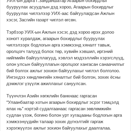
УИХ-ын дарга Г.Занданшатар Агаарын бохирдлыг
бууруулах асуудлын дэд хороо, Агаарын бохирдлыг
бууруулах чиглэлээр УИХ-аас байгуулагдсан Ажлын
хэсэг, Засгийн газарт чиглэл өгсөн.
Тэрбээр УИХ-ын Ажлын хэсэг, дэд хороо ирэх долоо
хоногт хуралдаж, агаарын бохирдлыг бууруулах
чиглэлээрх бодлогын арга хэмжээнд хяналт тавьж,
оролцогч талууд болох төр, хувийн хэвшил, иргэний
нийгмийн байгууллагууд, хэвлэл мэдээллийн хэрэгслүүд,
олон улсын байгууллагын оролцоог хангасан санаачилгыг
бий болгох ажлыг зохион байгуулахыг чиглэл болголоо.
Ингэхдээ хөндлөнгийн хяналтыг бий болгон, зохих ёсны
дэмжлэг үзүүлж ажиллахыг сануулсан.
Түүнчлэн Азийн хөгжлийн банкнаас гаргасан
“Улаанбаатар хотын агаарын бохирдлыг эсрэг тэмцэлд
ялах нь” нэртэй судалгаанаас гаргасан зөвлөмжийн
судлан үзэж, богино болон урт хугацааны бодлогын арга
хэмжээнүүдийн талаар зохих дүгнэлтийг гаргаж
хэрэгжүүлэх ажлыг зохион байгуулахыг даалгалаа.