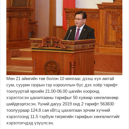
Мөн 21 аймгийн төв болон 10 мянгаас дээш хүн амтай
сум, суурин газрын гэр хорооллын бүс дэх хоёр тарифт
тоолууртай өрхийн 21.00-06.00 цагийн хооронд
хэрэглэсэн цахилгааны тарифыг 50 хувиар хөнгөлөхөөр
шийдвэрлэсэн. Үүний дагуу 2019 онд 2 тарифт 563830
тоолуураар 124.8 сая кВт.ц цахилгаан эрчим хүчний
хэрэглээнд 11.5 тэрбум төгрөгийн тарифын хөнгөлөлтийг
хэрэглэгчдэд үзүүлсэн.