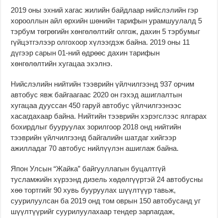
2019 оны эхний хагас жилийн байдлаар нийслэлийн гэр
хорооллын айл өрхийн шөнийн тарифын урамшуулалд 5
тэрбум төгрөгийн хөнгөлөлтийг олгож, дахин 5 тэрбумыг
гүйцэтгэлээр олгохоор хүлээгдэж байна. 2019 оны 11
дүгээр сарын 01-ний өдрөөс дахин тарифын
хөнгөлөлтийн хугацаа эхэлнэ.
Нийслэлийн нийтийн тээврийн үйлчилгээнд 937 орчим
автобус явж байгаагаас 2020 он гэхэд ашиглалтын
хугацаа дууссан 450 гаруй автобус үйлчилгээнээс
хасагдахаар байна. Нийтийн тээврийн хэрэгслээс ялгарах
бохирдлыг бууруулах зорилгоор 2018 онд нийтийн
тээврийн үйлчилгээнд байгалийн шатдаг хийгээр
ажилладаг 70 автобус нийлүүлэн ашиглаж байна.
Япон Улсын “Жайка” байгууллагын буцалтгүй
тусламжийн хүрээнд дизель хөдөлгүүртэй 24 автобусны
хөө тортгийг 90 хувь бууруулах шүүлтүүр тавьж,
суурилуулсан ба 2019 онд том оврын 150 автобусанд уг
шүүлтүүрийг суурилуулахаар тендер зарлагдаж,