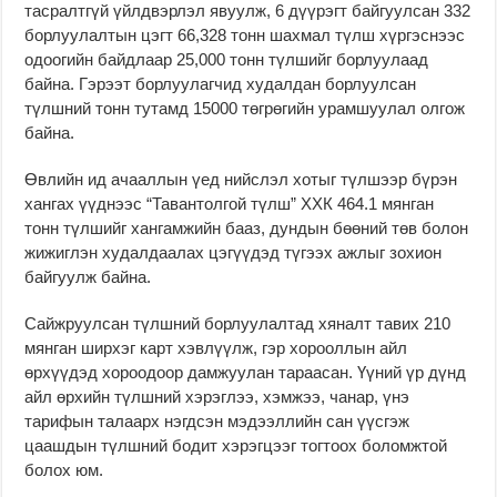
тасралтгүй үйлдвэрлэл явуулж, 6 дүүрэгт байгуулсан 332
борлуулалтын цэгт 66,328 тонн шахмал түлш хүргэснээс
одоогийн байдлаар 25,000 тонн түлшийг борлуулаад
байна. Гэрээт борлуулагчид худалдан борлуулсан
түлшний тонн тутамд 15000 төгрөгийн урамшуулал олгож
байна.
Өвлийн ид ачааллын үед нийслэл хотыг түлшээр бүрэн
хангах үүднээс “Тавантолгой түлш” ХХК 464.1 мянган
тонн түлшийг хангамжийн бааз, дундын бөөний төв болон
жижиглэн худалдаалах цэгүүдэд түгээх ажлыг зохион
байгуулж байна.
Сайжруулсан түлшний борлуулалтад хяналт тавих 210
мянган ширхэг карт хэвлүүлж, гэр хорооллын айл
өрхүүдэд хороодоор дамжуулан тараасан. Үүний үр дүнд
айл өрхийн түлшний хэрэглээ, хэмжээ, чанар, үнэ
тарифын талаарх нэгдсэн мэдээллийн сан үүсгэж
цаашдын түлшний бодит хэрэгцээг тогтоох боломжтой
болох юм.