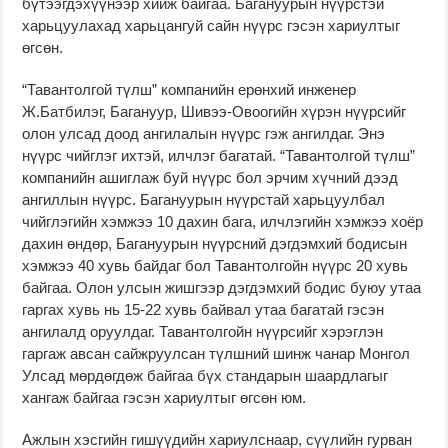
бүтээгдэхүүнээр хийж байгаа. Багануурын нүүрстэй
харьцуулахад харьцангуй сайн нүүрс гэсэн хариултыг
өгсөн.
“Тавантолгой түлш” компанийн ерөнхий инженер
Ж.Батбилэг, Багануур, Шивээ-Овоогийн хүрэн нүүрсийг
олон улсад доод ангилалын нүүрс гэж ангилдаг. Энэ
нүүрс чийглэг ихтэй, илчлэг багатай. “Тавантолгой түлш”
компанийн ашиглаж буй нүүрс бол эрчим хүчний дээд
ангиллын нүүрс. Багануурын нүүрстай харьцуулбал
чийглэгийн хэмжээ 10 дахин бага, илчлэгийн хэмжээ хоёр
дахин өндөр, Багануурын нүүрсний дэгдэмхий бодисын
хэмжээ 40 хувь байдаг бол Тавантолгойн нүүрс 20 хувь
байгаа. Олон улсын жишгээр дэгдэмхий бодис буюу утаа
гаргах хувь нь 15-22 хувь байвал утаа багатай гэсэн
ангилалд оруулдаг. Тавантолгойн нүүрсийг хэрэглэн
гаргаж авсан сайжруулсан түлшний шинж чанар Монгол
Улсад мөрдөгдөж байгаа бүх стандарын шаардлагыг
хангаж байгаа гэсэн хариултыг өгсөн юм.
Ажлын хэсгийн гишүүдийн хариулснаар, сүүлийн гурван