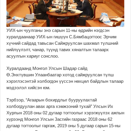
УИХ-ын чуулганы энэ сарын 11-ны өдрийн нэгдсэн
хуралдаанаар УИХ-ын гишүүн С.Бямбацогтоос Эрчим
хүчний сайдад тавьсан Сайжруулсан шахмал түлшний
нийлүүлэлт, чанар, түүнд тавих хяналтын талаарх
асуулгын хариуг сонслоо.
Хуралдаанд Монгол Улсын Шадар сайд
Ө.Энхтүвшин Улаанбаатар хотод сайжруулсан түлш
хэрэглэсэнтэй холбогдон үүссэн нөхцөл байдлын талаар
мэдээлэл хийсэн юм.
Тэрбээр, “Агаарын бохирдлыг бууруулахтай
холбогдуулан авах арга хэмжээний тухай” Улсын Их
Хурлын 2018 оны 02 дугаар тогтоолыг хэрэгжүүлэх ажпын
хүрээнд Монгол Улсын Засгийн газраас 2018 оны 62
дугаар тогтоолыг гаргаж, 2019 оны 5 дугаар сарын 15-ны