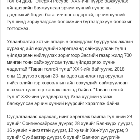
толгой дахь “Энержи Ресурс” ХХК-ийн нүүрс баяжуулах
үйлдвэрийн баяжуулсан эрчим хүчний нүүрс нь
дэгдэмхий бодис бага, илчлэг өндөртэй, эрчим хүчний
түлшинд зориулагдсан боломжийн бүтээгдэхүүн болохыг
тогтоожээ.
Улаанбаатар хотын агаарын бохирдлыг бууруулах ажлын
хүрээнд айл өрхүүдийн хэрэгцээнд сайжруулсан түлш
үйлдвэрлэн нийлүүлэх зорилгоор Засгийн газар жилд 700
мянган тонн сайжруулсан түлш үйлдвэрлэх хүчин
чадалтай “Таван толгой түлш” ХХК-ийг байгуулж, 2018
оны 11 дүгээр сарын 23-ны өдөр ашиглалтад оруулан
нийслэлийн гэр хорооллын айл өрхүүдийг сайжруулсан
шахмал түлшээр хангаж эхлээд байна. “Таван толгой
түлш” ХХК-ийн үйлдвэрлэлд Ухаа худгийн угааж
баяжуулсан эрчим хүчний нүүрсийг хэрэглэж байна.
Судалгаанаас харахад, нийт хэрэглэж байгаа түлшний 29
хувийг Сонгинохайрхан дүүрэг, 28 хувийг Баянзүрх дүүрэг,
16 хувийг Чингэлтэй дүүрэг, 12 хувийг Хан-Уул дүүрэг, 9
хувийг Сүхбаатар дүүрэг, 6 хувийг Баянгол дүүргийн