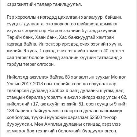
хэрэгжилтийн талаар танилцуулъя.
Гэр хорооллын иргэдэд цахилгаан халаагуур, байшин,
сууцны дулаалга, эко жорлонгоо шийдэхэд дэмжлэг
үзүүлэх зорилгоор Ногоон зээлийн бүтээгдэхүүнийг
Төрийн банк, Хаан банк, Хас банкнуудтай хамтран
гаргаад байна. Ингэснээр иргэдэд очих зээлийн хүү нь
жилийн 9 хувь, 1 өрхөд очих зээлийн хэмжээ 40 хүртэл
сая төгрөг болсон бөгөөд зээлийн хүүгийн татаасанд 3
тэрбум төгрөг олгосон.
Нийслэлд ажиллаж байгаа 68 халаалтын зуухыг Монгол
Улсын 2017-2018 оны төсвийн хөрөнгө оруулалтаар
төвлөрсөн дулаанд холбох 9 багц дулааны шугам, дэд
станцын барилга угсралтын ажил хийгдсэнээр улсын 62,
нийслэлийн 17, аж ахуйн нэгжийн 51, орон сууцны 9 нийт
139 барилга байгууламж төвлөрсөн дулаан хангамжид
холбогдож, түүхий нүүрсний хэрэглээг 52500 тн-оор
бууруулсан. Мөн Амгалан дулааны станцад хэрэглээ
нэмж холбох техникийн боломжийг бүрдүүлж өгсөн.