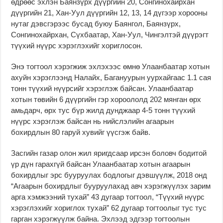
өдрөөс эхлэн Баянзүрх дүүргийн 20, Сонгинохайрхан
дүүргийн 21, Хан-Уул дүүргийн 12, 13, 14 дүгээр хорооны
нутаг дэвсгэрээс бусад буюу Баянгол, Баянзүрх,
Сонгинохайрхан, Сүхбаатар, Хан-Уул, Чингэлтэй дүүрэгт
түүхий нүүрс хэрэглэхийг хориглосон.
Энэ тогтоол хэрэгжиж эхлэхээс өмнө Улаанбаатар хотын
ахуйн хэрэглээнд Налайх, Багануурын уурхайгаас 1.1 сая
тонн түүхий нүүрсийг хэрэглэж байсан. Улаанбаатар
хотын төвийн 6 дүүргийн гэр хороололд 202 мянган өрх
амьдарч, өрх тус бүр жилд дунджаар 4-5 тонн түүхий
нүүрс хэрэглэж байсан нь нийслэлийн агаарын
бохирдлын 80 гаруй хувийг үүсгэж байв.
Засгийн газар олон жил яригдсаар ирсэн боловч бодитой
үр дүн гарахгүй байсан Улаанбаатар хотын агаарын
бохирдлыг эрс бууруулах бодлогыг дэвшүүлж, 2018 онд
“Агаарын бохирдлыг бууруулахад авч хэрэгжүүлэх зарим
арга хэмжээний тухай” 43 дугаар тогтоол, “Түүхий нүүрс
хэрэглэхийг хориглох тухай” 62 дугаар тогтоолыг тус тус
гарган хэрэгжүүлж байна. Эхлээд эдгээр тогтоолын