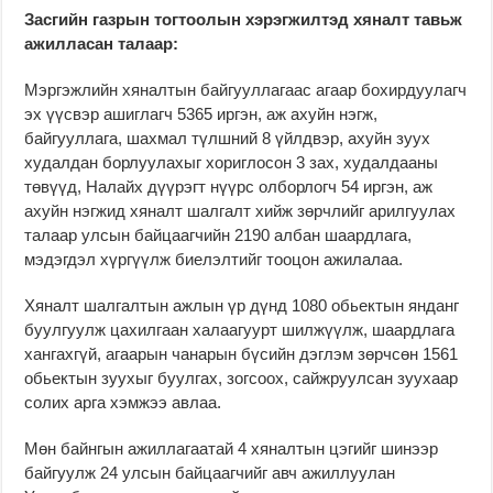
Засгийн газрын тогтоолын хэрэгжилтэд хяналт тавьж
ажилласан талаар:
Мэргэжлийн хяналтын байгууллагаас агаар бохирдуулагч
эх үүсвэр ашиглагч 5365 иргэн, аж ахуйн нэгж,
байгууллага, шахмал түлшний 8 үйлдвэр, ахуйн зуух
худалдан борлуулахыг хориглосон 3 зах, худалдааны
төвүүд, Налайх дүүрэгт нүүрс олборлогч 54 иргэн, аж
ахуйн нэгжид хяналт шалгалт хийж зөрчлийг арилгуулах
талаар улсын байцаагчийн 2190 албан шаардлага,
мэдэгдэл хүргүүлж биелэлтийг тооцон ажилалаа.
Хяналт шалгалтын ажлын үр дүнд 1080 обьектын янданг
буулгуулж цахилгаан халаагуурт шилжүүлж, шаардлага
хангахгүй, агаарын чанарын бүсийн дэглэм зөрчсөн 1561
обьектын зуухыг буулгах, зогсоох, сайжруулсан зуухаар
солих арга хэмжээ авлаа.
Мөн байнгын ажиллагаатай 4 хяналтын цэгийг шинээр
байгуулж 24 улсын байцаагчийг авч ажиллуулан