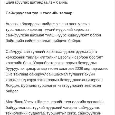
шалгаруулах шатандаа явж байна.
Сайжруулсан түлш төслийн талаар:
Агаарын бохирдлыг шийдвэрлэсэн олон улсын
туршлагаас харахад түүхий нүүрсний хэрэглээг
сайжруулсан шахмал түлш, нүүрс хийжүүлэлт болон
байгалийн хийгээр сольж шийдсэн байдаг.
Сайжруулсан түлшийг хэрэглээнд нэвтрүүлэх арга
хэмжээний тайлан илтгэлийг Европын сэргээн босголт
хөгжлийн банк, Улаанбаатарын агаарын бохирдлыг
бууруулах цэвэр агаар төсөл хамтран 2008 онд гаргажээ.
Энэ тайланд сайжруулсан шахмал түлшийг ахуйн
хэрэглээнд хэрэглэж агаарын бохирдлоос ангижирсан
Лондон, Дублины туршлагыг нэвтрүүлэхийг зөвлөсөн
байдаг.
Мөн Япон Улсын Шинэ энергийн технологийн хөгжлийн
байгууллагаас түүхий нүүрсний чанарыг сайжруулах
технологийн судалгаа, туршилтыг хийж, сайжруулсан