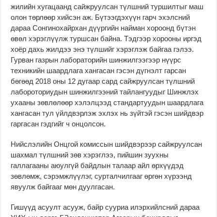
жилийн хугацаанд сайжруулсан түлшний туршилтыг маш
олон төрлөөр хийсэн аж. Бүтээгдэхүүн гарч эхэлсний
дараа Сонгинохайрхан дүүргийн найман хороонд бүтэн
өвөл хэрэглүүлж туршсан байна. Тэдгээр хорооны иргэд
хоёр дахь жилдээ энэ түлшийг хэрэглэж байгаа гэлээ.
Гурван газрын лабораторийн шинжилгээгээр нүүрс
техникийн шаардлага хангасан гэсэн дүгнэлт гарсан
бөгөөд 2018 оны 12 дугаар сард сайжруулсан түлшний
лабороториудын шинжилгээний тайлангуудыг Шинжлэх
ухааны зөвлөлөөр хэлэлцээд стандартуудын шаардлага
хангасан тул үйлдвэрлэж эхлэх нь зүйтэй гэсэн шийдвэр
гаргасан гэдгийг ч онцолсон.
Нийслэлийн Онцгой комиссын шийдвэрээр сайжруулсан
шахмал түлшний зөв хэрэглээ, пийшин зуухны
галлагааны аюулгүй байдлын талаар айл өрхүүдэд
зөвлөмж, сэрэмжлүүлэг, сурталчилгааг өргөн хүрээнд
явуулж байгааг мөн дуулгасан.
Гишүүд асуулт асууж, байр сууриа илэрхийлсний дараа