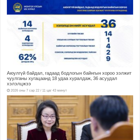
Аюулгүй байдал, гадаад бодлогын байнгын хороо ээлжит
чуулганы хугацаанд 18 удаа хуралдаж, 36 асуудал
хэлэлцжээ
2026 оны 7 сар 22 / 11 цаг 43 минут