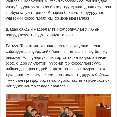
хангасан, боломжийн үнэтэй төхөөрөмж сонгон нэг удаа
үнэгүй суурилуулж өгөх бөгөөд түүнд шаардагдах зургаан
тэрбум гаруй төгрөгийг Агаарын бохирдлыг бууруулах
үндэсний хороо гаргах юм” хэмээн мэдээллээ.
Шадар сайдын мэдээлэлтэй холбогдуулан УИХ-ын
гишүүд асуулт асууж, хариулт авсан.
Гишүүд Тавантолгойн өндөр илчлэгтэй түлшийг сонгон
сайжруулсан нүүрс хийх болсон шалтгаан нь юу болох,
шахмал түлш үнэргүй ч их хортой гэсэн мэдээлэл үнэн
эсэх, өндөр илчлэгтэй нүүрсийг гэр хорооллын зуух,
пийшинд таарна гэдгийг хэрхэн тогтоосон, нүүрсийг хэдий
хугацаанд туршиж, шинжилсэн талаар тодруулж байлаа.
Түүнчлэн иргэдэд мэдээлэл хүргэх ажлыг хэрхэн зохион
байгуулж байгаа талаар лавласан.