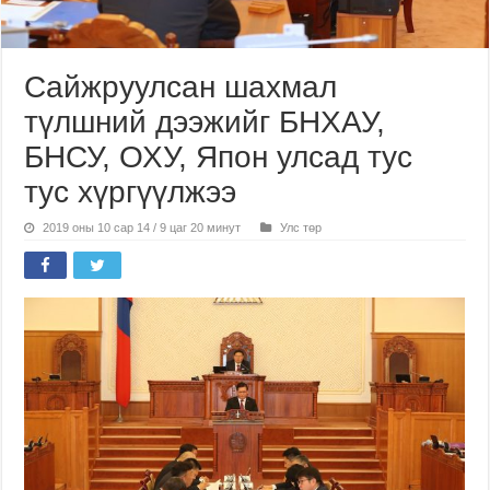
Сайжруулсан шахмал
түлшний дээжийг БНХАУ,
БНСУ, ОХУ, Япон улсад тус
тус хүргүүлжээ
2019 оны 10 сар 14 / 9 цаг 20 минут
Улс төр