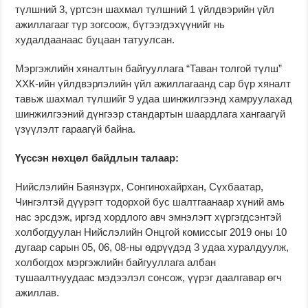
түлшний 3, үртсэн шахмал түлшний 1 үйлдвэрийн үйл
ажиллагааг түр зогсоож, бүтээгдэхүүнийг нь
худалдаанаас буцаан татуулсан.
Мэргэжлийн хяналтын байгууллага “Таван толгой түлш”
ХХК-ийн үйлдвэрлэлийн үйл ажиллагаанд сар бүр хяналт
тавьж шахмал түлшийг 9 удаа шинжилгээнд хамруулахад
шинжилгээний дүнгээр стандартын шаардлага хангаагүй
үзүүлэлт гараагүй байна.
Үүссэн нөхцөл байдлын талаар:
Нийслэлийн Баянзүрх, Сонгинохайрхан, Сүхбаатар,
Чингэлтэй дүүрэгт тодорхой бус шалтгаанаар хүний амь
нас эрсдэж, иргэд хордлого авч эмнэлэгт хүргэгдсэнтэй
холбогдуулан Нийслэлийн Онцгой комиссыг 2019 оны 10
дугаар сарын 05, 06, 08-ны өдрүүдэд 3 удаа хуралдуулж,
холбогдох мэргэжлийн байгууллага албан
тушаалтнуудаас мэдээлэл сонсож, үүрэг даалгавар өгч
ажиллав.