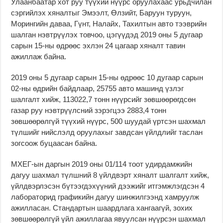
Улаанбаатар хот руу түүхий нүүрс оруулахаас урьдчилан
сэргийлэх хяналтыг Эмээлт, Өлзийт, Баруун туруун,
Морингийн даваа, Гүнт, Налайх, Тахилтын авто тээврийн
шалган нэвтрүүлэх товчоо, цэгүүдэд 2019 оны 5 дугаар
сарын 15-ны өдрөөс эхлэн 24 цагаар хяналт тавин
ажиллаж байна.
2019 оны 5 дугаар сарын 15-ны өдрөөс 10 дугаар сарын
02-ны өдрийн байдлаар, 25755 авто машинд үзлэг
шалгалт хийж, 113022,7 тонн нүүрсийг зөвшөөрөгдсөн
газар руу нэвтрүүлсний зэрэгцээ 2883,4 тонн
зөвшөөрөлгүй түүхий нүүрс, 500 шуудай үртсэн шахмал
түлшийг нийслэлд оруулахыг завдсан үйлдлийг таслан
зогсоож буцаасан байна.
МХЕГ-ын даргын 2019 оны 01/114 тоот удирдамжийн
дагуу шахмал түлшний 8 үйлдвэрт хяналт шалгалт хийж,
үйлдвэрлэсэн бүтээгдэхүүний дээжийг итгэмжлэгдсэн 4
лабораторид графикийн дагуу шинжилгээнд хамруулж
ажилласан. Стандартын шаардлага хангаагүй, зохих
зөвшөөрөлгүй үйл ажиллагаа явуулсан нүүрсэн шахмал