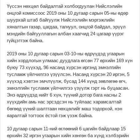
Үүссэн нөхцөл байдалтай холбогдуулан Нийслэлийн
онцгой комиссоос 2019 оны 10 дугаар сарын 05-ны өдөр
шуурхай штаб байгуулж Нийслэлийн мэргэжлийн
хяналтын газар, цагдаа, тагнуул, онцгой байдал, эрүүл
мэндийн байгууллагын албан хаагчид 24 цагаар үүрэг
гүйцэтгэж байна.
2019 оны 10 дугаар сарын 03-10-ны өдрүүдэд угаарын
хийн хордлогын улмаас дуудлага өгсөн 77 өрхийн 169 хүн
буюу 73 хүүхэд, 96 насанд хүрсэн иргэнд эмнэлгийн
тусламж үйлчилгээ үзүүлсэн. Насанд хүрсэн 20 иргэн, 5
хүүхэд хэвтэн эмчлүүлж, бусад 144 хүнд зөвлөгөө өгч,
эмнэлгийн тусламж үйлчилгээ үзүүлж гэрт нь буцаасан.
Энэ өдрүүдэд нийт 6 хүн, түүний дотор бага насны 2
хүүхдийн амь нас эрсэдсэн нь туйлаас харамсалтай
бөгөөд үүний шалтгаан нөхцөлийг маш тодорхой, нэн
яаралтай тогтоох ёстой гэж үзэж байна.
10 дугаар сарын 11-ний өглөөний 6 цагийн байдлаар 15
өрхийн 32 иргэн угаарын хийн хөнгөн ба хүнд хэлбэрийн