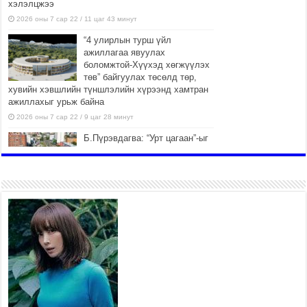
хэлэлцжээ
2026 оны 7 сар 22 / 11 цаг 43 минут
“4 улирлын турш үйл
ажиллагаа явуулах
боломжтой-Хүүхэд хөгжүүлэх
төв” байгуулах төсөлд төр,
хувийн хэвшлийн түншлэлийн хүрээнд хамтран
ажиллахыг урьж байна
2026 оны 7 сар 22 / 9 цаг 28 минут
Б.Пүрэвдагва: “Урт цагаан”-ыг
залуучууд чөлөөт цагаа
өнгөрүүлдэг, жуулчид зорьж
ирдэг цэг болгоно
2026 оны 7 сар 21 / 16 цаг 47 минут
Тусгай замын автобус /BRT/
төслийн удирдах хорооны
ээлжит хуралдаан боллоо
2026 оны 7 сар 21 / 16 цаг 43 минут
Ерөнхий сайд Н.Учрал БНХАУ-
аас Монгол Улсад суугаа
Элчин сайд Шэнь