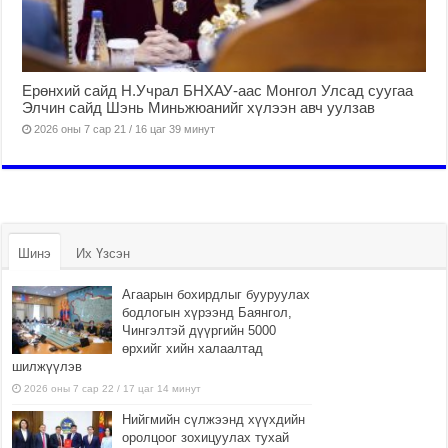
Ерөнхий сайд Н.Учрал БНХАУ-аас Монгол Улсад суугаа
Элчин сайд Шэнь Миньжюанийг хүлээн авч уулзав
2026 оны 7 сар 21 / 16 цаг 39 минут
Шинэ
Их Үзсэн
Агаарын бохирдлыг бууруулах
бодлогын хүрээнд Баянгол,
Чингэлтэй дүүргийн 5000
өрхийг хийн халаалтад
шилжүүлэв
2026 оны 7 сар 22 / 17 цаг 14 минут
Нийгмийн сүлжээнд хүүхдийн
оролцоог зохицуулах тухай