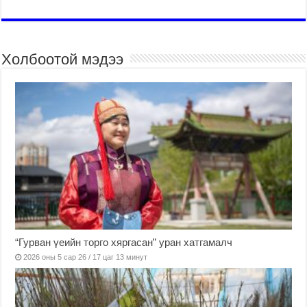
Холбоотой мэдээ
“Гурван үеийн торго хяргасан” уран хатгамалч
2026 оны 5 сар 26 / 17 цаг 13 минут