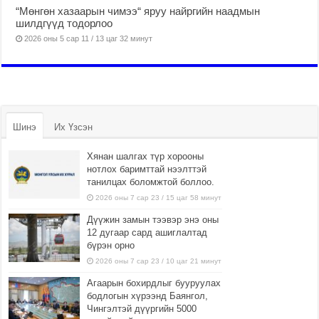
“Мөнгөн хазаарын чимээ“ яруу найргийн наадмын
шилдгүүд тодорлоо
2026 оны 5 сар 11 / 13 цаг 32 минут
Шинэ
Их Үзсэн
Хянан шалгах түр хорооны
нотлох баримттай нээлттэй
танилцах боломжтой боллоо.
2026 оны 7 сар 23 / 15 цаг 58 минут
Дүүжин замын тээвэр энэ оны
12 дугаар сард ашиглалтад
бүрэн орно
2026 оны 7 сар 23 / 10 цаг 21 минут
Агаарын бохирдлыг бууруулах
бодлогын хүрээнд Баянгол,
Чингэлтэй дүүргийн 5000