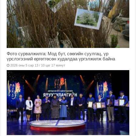
Фото сурвалжилга: Мод бут, сөөгийн суулгац, үр
үрслэгээний өргөтгөсөн худалдаа үргэлжилж байна
2026 оны 5 сар 13 / 10 цаг 17 минут