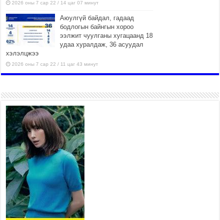
2026 оны 7 сар 22 / 14 цаг 07 минут
Аюулгүй байдал, гадаад
бодлогын байнгын хороо
ээлжит чуулганы хугацаанд 18
удаа хуралдаж, 36 асуудал
хэлэлцжээ
2026 оны 7 сар 22 / 11 цаг 43 минут
“4 улирлын турш үйл
ажиллагаа явуулах
боломжтой-Хүүхэд хөгжүүлэх
төв” байгуулах төсөлд төр,
хувийн хэвшлийн түншлэлийн хүрээнд хамтран
ажиллахыг урьж байна
2026 оны 7 сар 22 / 9 цаг 28 минут
Б.Пүрэвдагва: “Урт цагаан”-ыг залуучууд чөлөөт
цагаа өнгөрүүлдэг, жуулчид зорьж ирдэг цэг
болгоно
2026 оны 7 сар 21 / 16 цаг 47 минут
Тусгай замын автобус /BRT/ төслийн удирдах
хорооны ээлжит хуралдаан боллоо
2026 оны 7 сар 21 / 16 цаг 43 минут