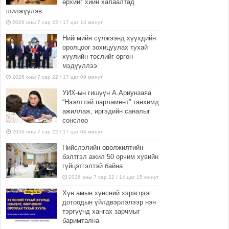
өрхийг хийн халаалтад
шилжүүлэв
2026 оны 7 сар 22 / 17 цаг 14 минут
Нийгмийн сүлжээнд хүүхдийн
оролцоог зохицуулах тухай
хуулийн төслийг өргөн
мэдүүллээ
2026 оны 7 сар 22 / 17 цаг 09 минут
УИХ-ын гишүүн А.Ариунзаяа
“Нээлттэй парламент” танхимд
ажиллаж, иргэдийн саналыг
сонслоо
2026 оны 7 сар 22 / 17 цаг 04 минут
Нийслэлийн өвөлжилтийн
бэлтгэл ажил 50 орчим хувийн
гүйцэтгэлтэй байна
2026 оны 7 сар 22 / 14 цаг 15 минут
Хүн амын хүнсний хэрэгцээг
дотоодын үйлдвэрлэлээр нэн
тэргүүнд хангах зарчмыг
баримтална