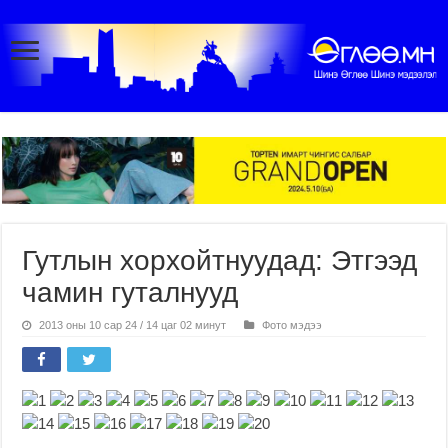
Гутлын хорхойтнуудад: Этгээд
чамин гуталнууд
2013 оны 10 сар 24 / 14 цаг 02 минут
Фото мэдээ