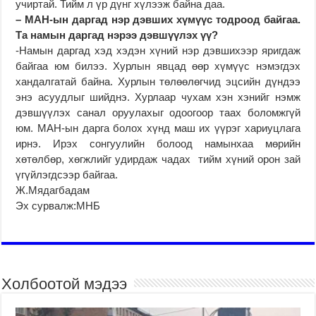
учиртай. Тийм л үр дүнг хүлээж байна даа.
–
МАН-ын даргад нэр дэвших хүмүүс тодроод байгаа.
Та
намын даргад нэрээ дэвшүүлэх үү?
-Намын даргад хэд хэдэн хүний нэр дэвшихээр яригдаж
байгаа юм билээ. Хурлын явцад өөр хүмүүс нэмэгдэх
хандалгатай байна. Хурлын төлөөлөгчид эцсийн дүндээ
энэ асуудлыг шийднэ. Хурлаар чухам хэн хэнийг нэмж
дэвшүүлэх санал оруулахыг одоогоор таах боломжгүй
юм. МАН-ын дарга болох хүнд маш их үүрэг хариуцлага
ирнэ. Ирэх сонгуулийн болоод намынхаа мөрийн
хөтөлбөр, хөгжлийг удирдаж чадах тийм хүний орон зай
үгүйлэгдсээр байгаа.
Ж.Мядагбадам
Эх сурвалж:МНБ
Холбоотой мэдээ