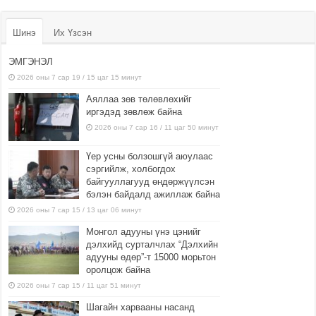
Шинэ
Их Үзсэн
ЭМГЭНЭЛ
2026 оны 7 сар 19 / 15 цаг 15 минут
Аяллаа зөв төлөвлөхийг
иргэдэд зөвлөж байна
2026 оны 7 сар 16 / 11 цаг 50 минут
Үер усны болзошгүй аюулаас
сэргийлж, холбогдох
байгууллагууд өндөржүүлсэн
бэлэн байдалд ажиллаж байна
2026 оны 7 сар 15 / 13 цаг 06 минут
Монгол адууны үнэ цэнийг
дэлхийд сурталчлах “Дэлхийн
адууны өдөр”-т 15000 морьтон
оролцож байна
2026 оны 7 сар 15 / 11 цаг 51 минут
Шагайн харвааны насанд