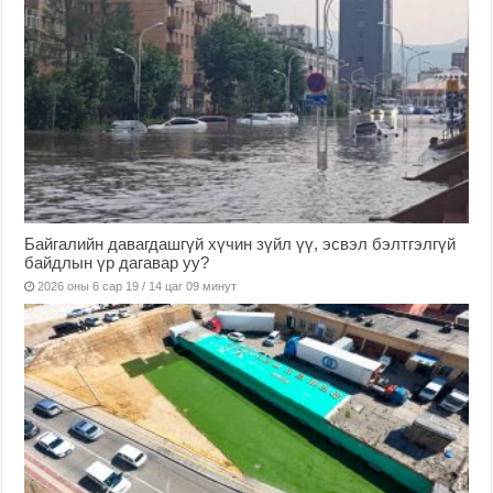
Байгалийн давагдашгүй хүчин зүйл үү, эсвэл бэлтгэлгүй
байдлын үр дагавар уу?
2026 оны 6 сар 19 / 14 цаг 09 минут