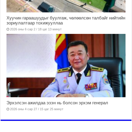
Хуучин гараашуудыг буулгаж, чөлөөлсөн талбайг нийтийн
зориулалтаар тохижууллаа
2026 оны 6 сар 2 / 18 цаг 13 минут
Эрхэлсэн ажилдаа эзэн нь болсон эрхэм генерал
2026 оны 4 сар 27 / 15 цаг 25 минут