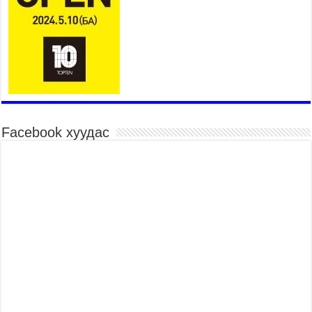
Үндэсний их баяр наадмын шагайн харваа
насанд хүрэгчдийн багийн харваагаар
үргэлжилж байна
2026 оны 7 сар 15 / 10 цаг 52 минут
Үндэсний их баяр наадмын хүчит бөхийн
барилдаан эхэллээ
2026 оны 7 сар 15 / 10 цаг 46 минут
Үндэсний хувцасны өдрийг тохиолдуулан
Facebook хуудас
“Дээлтэй монгол наадам” боллоо
2026 оны 7 сар 15 / 10 цаг 41 минут
МОНГОЛ УЛСЫН ЕРӨНХИЙ САЙД Н.УЧРАЛ
БАЯР НААДМЫН НЭЭЛТЭД ОРОЛЦОЖ,
НААДАМЧИН ОЛОНД МЭНДЧИЛГЭЭ
ДЭВШҮҮЛЭВ
2026 оны 7 сар 14 / 17 цаг 56 минут
МОНГОЛ УЛСЫН ЕРӨНХИЙ САЙД Н.УЧРАЛ
БҮГД НАЙРАМДАХ СОЛОНГОС УЛСЫН
ЕРӨНХИЙЛӨГЧ И ЖЭ МЁН-Д БАРААЛХАВ
2026 оны 7 сар 14 / 17 цаг 51 минут
ТӨРИЙН ДАЛБААНЫ ӨДӨРТ ЗОРИУЛСАН