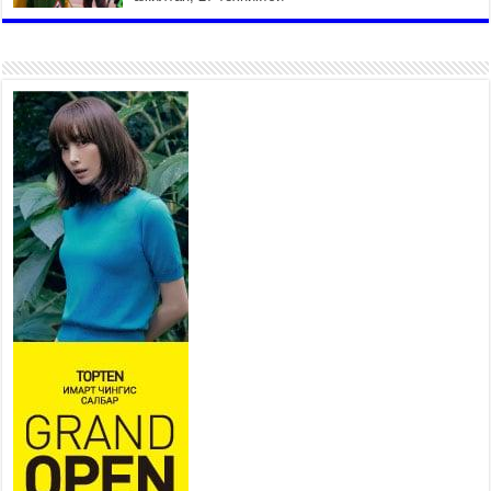
ажиллаж байна
2026 оны 7 сар 15 / 11 цаг 22 минут
Наадмын амралтын өдрүүдэд
нийслэлийн эрүүл мэндийн
байгууллагууд дараах
хуваарийн дагуу ажиллана
2026 оны 7 сар 15 / 11 цаг 18 минут
Үндэсний их баяр наадам
эхэллээ
2026 оны 7 сар 15 / 11 цаг 14 минут
Үер усны аюулаас сэргийлж, нийслэлийн Онцгой
байдлын газрын 162 алба хаагч үүрэг гүйцэтгэж
байна
2026 оны 7 сар 15 / 11 цаг 07 минут
Үндэсний их сурын харваанд 850 харваач цэц
мэргэнээ сорьж байна
2026 оны 7 сар 15 / 11 цаг 03 минут
Төв цэнгэлдэхийн эргэн тойронд
2026 оны 7 сар 15 / 10 цаг 58 минут