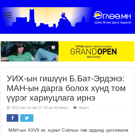
УИХ-ын гишүүн Б.Бат-Эрдэнэ:
МАН-ын дарга болох хүнд том
үүрэг хариуцлага ирнэ
2013 оны 10 сар 27 / 15 цаг 49 минут
Мэдээ
МАН-ын XXVII их хурал Соёлын төв ордонд үргэлжилж