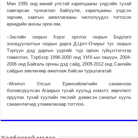
Мөн 1995 онд манай улстай харилцааны үндсийн тухай
хамтарсан тунхаглал байгуулж, харилцааны үндсэн
зарчим, хамтын ажиллагааны чиглэлүүдээ тогтосон
өрнөдийн анхны орон юм.
–Засгийн газрын Хэрэг эрхлэх газрын Бодлого
зохицуулалтын газрын дарга Д.Цогт-Очирыг тус газрын
Тэргүүн дэд даргын үүргийг түр орлон гүйцэтгэгчээр
томиллоо. Тэрбээр 1996-2000 онд УИХ-ын гишүүн, 2004-
2006 онд Байгаль орчны дэд сайд, 2009-2012 онд Сангийн
сайдын зөвлөхөөр ажиллаж байсан туршлагатай.
–Монгол Улсын Ерөнхийлөгчийн санаачлан
боловсруулсан Агаарын тухай хуульд нэмэлт, өөрчлөлт
оруулах тухай хуулийн төслийг дэмжсэн саналыг хууль
санаачлагчид уламжлахаар тогтлоо.