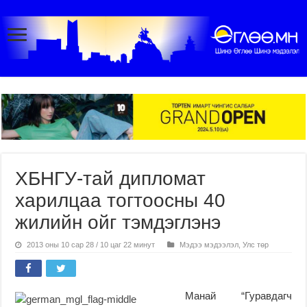
ХБНГУ-тай дипломат
харилцаа тогтоосны 40
жилийн ойг тэмдэглэнэ
2013 оны 10 сар 28 / 10 цаг 22 минут
Мэдээ мэдээлэл
,
Улс төр
Манай “Гуравдагч