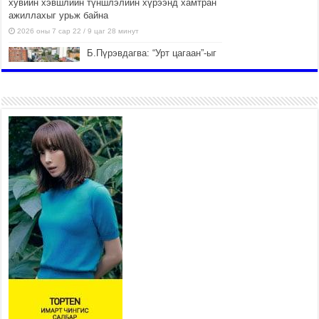
хувийн хэвшлийн түншлэлийн хүрээнд хамтран
ажиллахыг урьж байна
2026 оны 7 сар 22 / 9 цаг 28 минут
Б.Пүрэвдагва: “Урт цагаан”-ыг
залуучууд чөлөөт цагаа
өнгөрүүлдэг, жуулчид зорьж
ирдэг цэг болгоно
2026 оны 7 сар 21 / 16 цаг 47 минут
Тусгай замын автобус /BRT/
төслийн удирдах хорооны
ээлжит хуралдаан боллоо
2026 оны 7 сар 21 / 16 цаг 43 минут
Ерөнхий сайд Н.Учрал БНХАУ-
аас Монгол Улсад суугаа
Элчин сайд Шэнь
Миньжюанийг хүлээн авч
уулзав
2026 оны 7 сар 21 / 16 цаг 39 минут
БҮГД НАЙРАМДАХ ТАЖИКИСТАН УЛСТАЙ
ЭДИЙН ЗАСГИЙН ХАМТЫН АЖИЛЛАГААГ
ӨРГӨЖҮҮЛНЭ