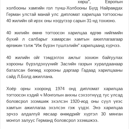
хөрш”, Европын
холбооны хамгийн гол түнш-Холбооны Бүгд Найрамдах
Герман улстай манай улс дипломат харилцаа тогтоосны
40 жилийн ой ирэх оны нэгдүгээр сарын 31-нд тохионо.
40 жилийн өмнө тогтоосон харилцаа өдгөө нийгмийн
бүхий л салбарыг хамарсан хамтын ажиллагаагаар
өргөжин тэлж “Иж бүрэн түшлэлийн” харилцаанд хүрчээ.
40 жилийн ойг тэмдэглэх ажлыг зохион байгуулах
хорооны бүрэлдэхүүнийг Засгийн газрын хуралдаанаар
баталсан бөгөөд хорооны даргаар Гадаад харилцааны
сайд Л.Болд ажиллана.
Хоёр орны хооронд 1974 онд дипломат харилцаа
тогтоосон хэдий ч Монголын анхны сэхээтнүүд тус улсад
боловсрол эзэмшиж эхэлсэн 1920-иод оны сүүл үеэс
хамтын ажиллагаа эхэлсэн гэж үздэг. Энэ харилцаа
эрчээ алдалгүй явсаар өнөөдрийг хүртэл 30 мянган
монгол залуус Германд боловсрол эзэмшжээ.