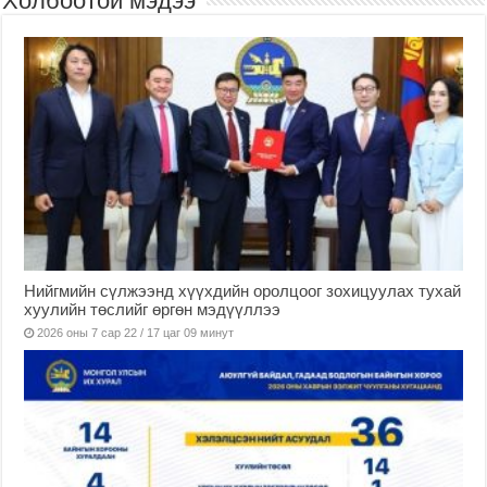
Холбоотой мэдээ
Нийгмийн сүлжээнд хүүхдийн оролцоог зохицуулах тухай
хуулийн төслийг өргөн мэдүүллээ
2026 оны 7 сар 22 / 17 цаг 09 минут