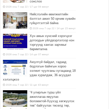
сонслоо
2026 оны 7 сар 22 / 17 цаг 04 минут
Нийслэлийн өвөлжилтийн
бэлтгэл ажил 50 орчим хувийн
гүйцэтгэлтэй байна
2026 оны 7 сар 22 / 14 цаг 15 минут
Хүн амын хүнсний хэрэгцээг
дотоодын үйлдвэрлэлээр нэн
тэргүүнд хангах зарчмыг
баримтална
2026 оны 7 сар 22 / 14 цаг 07 минут
Аюулгүй байдал, гадаад
бодлогын байнгын хороо
ээлжит чуулганы хугацаанд 18
удаа хуралдаж, 36 асуудал
хэлэлцжээ
2026 оны 7 сар 22 / 11 цаг 43 минут
“4 улирлын турш үйл
ажиллагаа явуулах
боломжтой-Хүүхэд хөгжүүлэх
төв” байгуулах төсөлд төр,