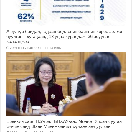
Аюулгүй байдал, гадаад бодлогын байнгын хороо ээлжит
чуулганы хугацаанд 18 удаа хуралдаж, 36 асуудал
хэлэлцжээ
2026 оны 7 сар 22 / 11 цаг 43 минут
Ерөнхий сайд Н.Учрал БНХАУ-аас Монгол Улсад суугаа
Элчин сайд Шэнь Миньжюанийг хүлээн авч уулзав