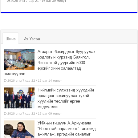
2026 оны 7 сар 21 / 16 цаг 39 минут
Шинэ
Их Үзсэн
Агаарын бохирдлыг бууруулах
бодлогын хүрээнд Баянгол,
Чингэлтэй дүүргийн 5000
өрхийг хийн халаалтад
шилжүүлэв
2026 оны 7 сар 22 / 17 цаг 14 минут
Нийгмийн сүлжээнд хүүхдийн
оролцоог зохицуулах тухай
хуулийн төслийг өргөн
мэдүүллээ
2026 оны 7 сар 22 / 17 цаг 09 минут
УИХ-ын гишүүн А.Ариунзаяа
“Нээлттэй парламент” танхимд
ажиллаж, иргэдийн саналыг