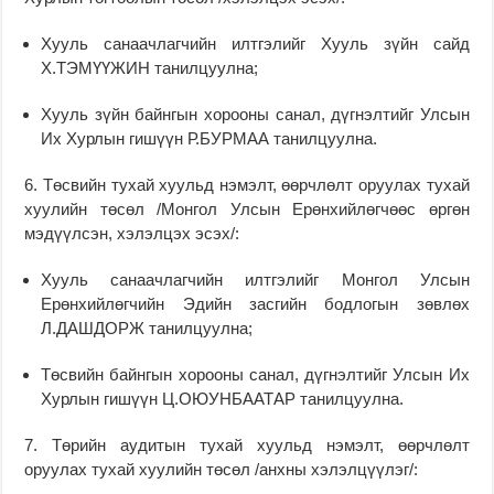
Хууль санаачлагчийн илтгэлийг Хууль зүйн сайд
Х.ТЭМҮҮЖИН танилцуулна;
Хууль зүйн байнгын хорооны санал, дүгнэлтийг Улсын
Их Хурлын гишүүн Р.БУРМАА танилцуулна.
6. Төсвийн тухай хуульд нэмэлт, өөрчлөлт оруулах тухай
хуулийн төсөл /Монгол Улсын Ерөнхийлөгчөөс өргөн
мэдүүлсэн, хэлэлцэх эсэх/:
Хууль санаачлагчийн илтгэлийг Монгол Улсын
Ерөнхийлөгчийн Эдийн засгийн бодлогын зөвлөх
Л.ДАШДОРЖ танилцуулна;
Төсвийн байнгын хорооны санал, дүгнэлтийг Улсын Их
Хурлын гишүүн Ц.ОЮУНБААТАР танилцуулна.
7. Төрийн аудитын тухай хуульд нэмэлт, өөрчлөлт
оруулах тухай хуулийн төсөл /анхны хэлэлцүүлэг/: