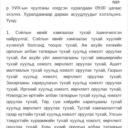
өдө
р УИХ-ын чуулганы нэгдсэн хуралдаан 09:00 цагаас
эхэлнэ. Хуралдаанаар дараах асуудлуудыг хэлэлцэнэ.
Үүнд:
1. Соёлын өвийг хамгаалах тухай /шинэчилсэн
найруулга/, Соёлын өвийг хамгаалах тухай хуулийг
хүчингүй болсонд тооцох тухай, Аж ахуйн нэгжийн
орлогын албан татварын тухай хуульд нэмэлт оруулах
тухай, Аж ахуйн үйл ажиллагааны тусгай зөвшөөрлийн
тухай хуульд нэмэлт, өөрчлөлт оруулах тухай, Ашигт
малтмалын тухай хуульд нэмэлт оруулах тухай, Газрын
тухай хуульд нэмэлт, өөрчлөлт оруулах тухай,
Захиргааны хариуцлагын тухай хуульд нэмэлт оруулах
тухай, Иргэний хуульд нэмэлт, өөрчлөлт оруулах тухай,
Нэмэгдсэн өртгийн албан татварын тухай хуульд нэмэлт
оруулах тухай, Төр, сүм хийдийн харилцааны тухай
хуульд өөрчлөлт оруулах тухай, Тусгай хамгаалалттай
газар нутгийн тухай хуульд нэмэлт оруулах тухай, Улсын
тэмдэгтийн хураамжийн тухай хуульд нэмэлт, өөрчлөлт
оруулах тухай, Хувь хүний орлогын албан татварын