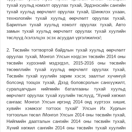
тухай хуульд нэмэлт оруулах тухай, Эрдэнэсийн сангийн
тухай хуульд өөрчлөлт оруулах тухай, Шинжлэх ухаан,
технологийн тухай хуульд өөрчлөлт оруулах тухай,
Барилгын тухай хуульд нэмэлт оруулах тухай, Авто
замын тухай хуульд өөрчлөлт оруулах тухай хуулийн
төслүүд /хэлэлцэх эсэх асуудал үргэлжилнэ/;
2. Төсвийн тогтвортой байдлын тухай хуульд өөрчлөлт
оруулах тухай, Монгол Улсын нэгдсэн төсвийн 2014 оны
төсвийн хүрээний мэдэгдэл, 2015-2016 оны төсвийн
төсөөллийн тухай хуульд өөрчлөлт оруулах тухай,
Төсвийн тухай хуулийн зарим хэсэг, заалтыг хүчингүй
болсонд тооцох тухай, Дээд боловсролын санхүүжилт,
суралцагчдын нийгмийн баталгааны тухай хуульд
өөрчлөлт оруулах тухай хуулийн төслүүд, “Хүний хөгжил
сангаас Монгол Улсын иргэнд 2014 онд хүртээх хишиг,
хувийн хэмжээг тогтоох тухай” Улсын Их Хурлын
тогтоолын төсөл /Монгол Улсын 2014 оны төсвийн тухай,
Нийгмийн даатгалын сангийн 2014 оны төсвийн тухай,
Хүний хөгжил сангийн 2014 оны төсвийн тухай хуулийн