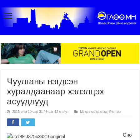
Чуулганы нэгдсэн
хуралдаанаар хэлэлцэх
асуудлууд
2013 оны 10 сар 31 / 9 цаг 12 минут
Мэдээ мэдээлэл
,
Улс төр
Өнө