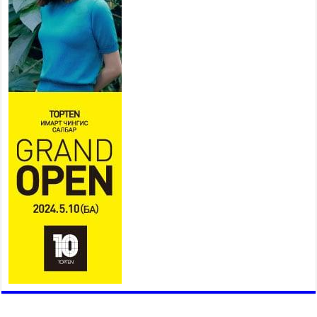
залуучууд чөлөөт цагаа
өнгөрүүлдэг, жуулчид зорьж
ирдэг цэг болгоно
2026 оны 7 сар 21 / 16 цаг 47 минут
Тусгай замын автобус /BRT/ төслийн удирдах
хорооны ээлжит хуралдаан боллоо
2026 оны 7 сар 21 / 16 цаг 43 минут
Ерөнхий сайд Н.Учрал БНХАУ-аас Монгол Улсад
суугаа Элчин сайд Шэнь Миньжюанийг хүлээн
авч уулзав
2026 оны 7 сар 21 / 16 цаг 39 минут
БҮГД НАЙРАМДАХ ТАЖИКИСТАН УЛСТАЙ
ЭДИЙН ЗАСГИЙН ХАМТЫН АЖИЛЛАГААГ
ӨРГӨЖҮҮЛНЭ
2026 оны 7 сар 21 / 16 цаг 34 минут
26,992 суралцагч хотхоны бага сургуульд, 8100
суралцагч төрөлжсөн ахлах сургуульд
суралцана
2026 оны 7 сар 21 / 13 цаг 43 минут
COP17 хурлын үеэрх замын хөдөлгөөн, нийтийн