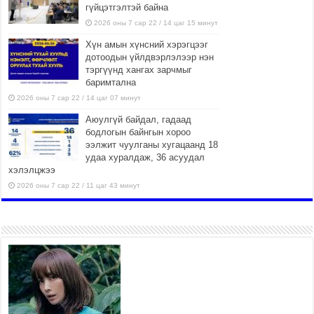
гүйцэтгэлтэй байна
2026 оны 7 сар 22 / 14 цаг 15 минут
Хүн амын хүнсний хэрэгцээг
дотоодын үйлдвэрлэлээр нэн
тэргүүнд хангах зарчмыг
баримтална
2026 оны 7 сар 22 / 14 цаг 07 минут
Аюулгүй байдал, гадаад
бодлогын байнгын хороо
ээлжит чуулганы хугацаанд 18
удаа хуралдаж, 36 асуудал
хэлэлцжээ
2026 оны 7 сар 22 / 11 цаг 43 минут
“4 улирлын турш үйл
ажиллагаа явуулах
боломжтой-Хүүхэд хөгжүүлэх
төв” байгуулах төсөлд төр,
хувийн хэвшлийн түншлэлийн хүрээнд хамтран
ажиллахыг урьж байна
2026 оны 7 сар 22 / 9 цаг 28 минут
Б.Пүрэвдагва: “Урт цагаан”-ыг