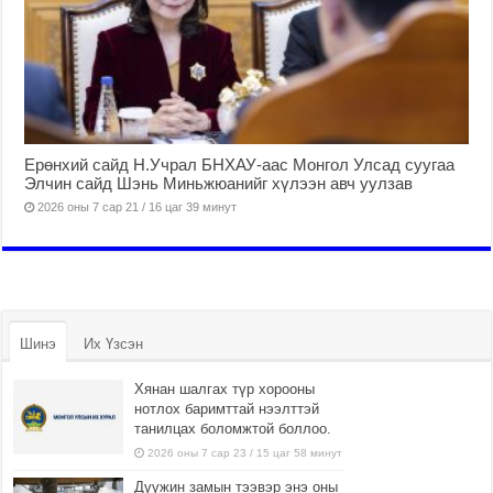
Ерөнхий сайд Н.Учрал БНХАУ-аас Монгол Улсад суугаа
Элчин сайд Шэнь Миньжюанийг хүлээн авч уулзав
2026 оны 7 сар 21 / 16 цаг 39 минут
Шинэ
Их Үзсэн
Хянан шалгах түр хорооны
нотлох баримттай нээлттэй
танилцах боломжтой боллоо.
2026 оны 7 сар 23 / 15 цаг 58 минут
Дүүжин замын тээвэр энэ оны