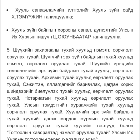
Хууль санаачлагчийн илтгэлийг Хууль зүйн сайд
Х.ТЭМҮҮЖИН танилцуулна;
Хууль зүйн байнгын хорооны санал, дүгнэлтийг Улсын
Их Хурлын гишүүн Ц.ОЮУНБААТАР танилцуулна.
5. Шүүхийн захиргааны тухай хуульд нэмэлт, өөрчлөлт
оруулах тухай, Шүүгчийн эрх зүйн байдлын тухай хуульд
нэмэлт, өөрчлөлт оруулах тухай, Шүүхийн иргэдийн
төлөөлөгчийн эрх зүйн байдлын тухай хуульд өөрчлөлт
оруулах тухай, Архивын тухай хуульд өөрчлөлт оруулах
тухай, Сэжигтэн, яллагдагчийг баривчлах, цагдан хорих
шийдвэрийг биелүүлэх тухай хуульд өөрчлөлт оруулах
тухай, Нотариатын тухай хуульд өөрчлөлт оруулах
тухай, Улсын тэмдэгтийн хураамжийн тухай хуульд
өөрчлөлт оруулах тухай, Хуульчийн эрх зүйн байдлын
тухай хуулийг дагаж мөрдөх журмын тухай хуульд
өөрчлөлт оруулах тухай хуулийн төслүүд болон
“Тогтоолын хавсралтад нэмэлт оруулах тухай” Улсын Их
Хурлын тогтоолын төсөл /хэлэлцэх эсэх/: