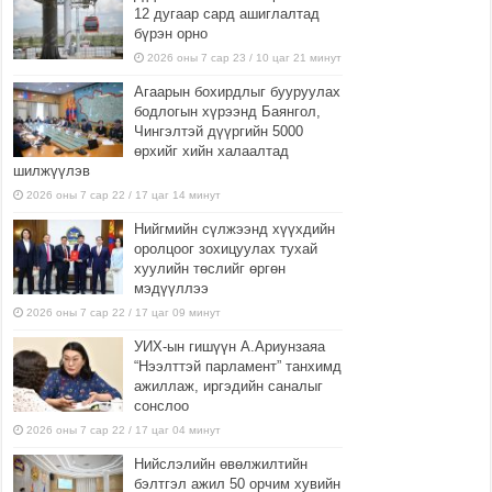
12 дугаар сард ашиглалтад
бүрэн орно
2026 оны 7 сар 23 / 10 цаг 21 минут
Агаарын бохирдлыг бууруулах
бодлогын хүрээнд Баянгол,
Чингэлтэй дүүргийн 5000
өрхийг хийн халаалтад
шилжүүлэв
2026 оны 7 сар 22 / 17 цаг 14 минут
Нийгмийн сүлжээнд хүүхдийн
оролцоог зохицуулах тухай
хуулийн төслийг өргөн
мэдүүллээ
2026 оны 7 сар 22 / 17 цаг 09 минут
УИХ-ын гишүүн А.Ариунзаяа
“Нээлттэй парламент” танхимд
ажиллаж, иргэдийн саналыг
сонслоо
2026 оны 7 сар 22 / 17 цаг 04 минут
Нийслэлийн өвөлжилтийн
бэлтгэл ажил 50 орчим хувийн