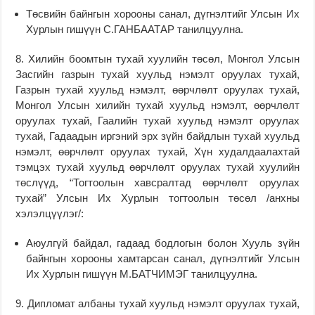
Төсвийн байнгын хорооны санал, дүгнэлтийг Улсын Их
Хурлын гишүүн С.ГАНБААТАР танилцуулна.
8. Хилийн боомтын тухай хуулийн төсөл, Монгол Улсын
Засгийн газрын тухай хуульд нэмэлт оруулах тухай,
Газрын тухай хуульд нэмэлт, өөрчлөлт оруулах тухай,
Монгол Улсын хилийн тухай хуульд нэмэлт, өөрчлөлт
оруулах тухай, Гаалийн тухай хуульд нэмэлт оруулах
тухай, Гадаадын иргэний эрх зүйн байдлын тухай хуульд
нэмэлт, өөрчлөлт оруулах тухай, Хүн худалдаалахтай
тэмцэх тухай хуульд өөрчлөлт оруулах тухай хуулийн
төслүүд, “Тогтоолын хавсралтад өөрчлөлт оруулах
тухай” Улсын Их Хурлын тогтоолын төсөл /анхны
хэлэлцүүлэг/:
Аюулгүй байдал, гадаад бодлогын болон Хууль зүйн
байнгын хорооны хамтарсан санал, дүгнэлтийг Улсын
Их Хурлын гишүүн М.БАТЧИМЭГ танилцуулна.
9. Дипломат албаны тухай хуульд нэмэлт оруулах тухай,