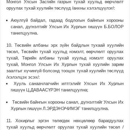
Монгол Улсын Засгийн газрын тухай хуульд өөрчлөлт
оруулах тухай хуулийн төслүүд /анхны хэлэлцүүлэг/:
Аюулгүй байдал, гадаад бодлогын байнгын хорооны
санал, дүгнэлтийг Улсын Их Хурлын гишүүн Б.БОЛОР
танилцуулна.
10. Төсвийн албаны эрх зүйн байдлын тухaай хуулийн
төсөл, Төсвийн тухай хуульд нэмэлт, өөрчлөлт оруулах
тухай, Төрийн албаны тухай хуульд нэмэлт оруулах
тухай, Монгол Улсын Их Хурлын тухай хуулийн зарим
заалтыг хүчингүй болсонд тооцох тухай хуулийн төслүүд
/хэлэлцэх эсэх/:
Хууль санаачлагчийн илтгэлийг Улсын Их Хурлын
гишүүн Ц.ДАВААСҮРЭН танилцуулна;
Төсвийн байнгын хорооны санал, дүгнэлтийг Улсын Их
Хурлын гишүүн Л.ЭРДЭНЭЧИМЭГ танилцуулна.
11. Хохирлыг эргэн төлөгдөх нөхцөлөөр барагдуулах
тухай хуульд өөрчлөлт оруулах тухай хуулийн төсөл /