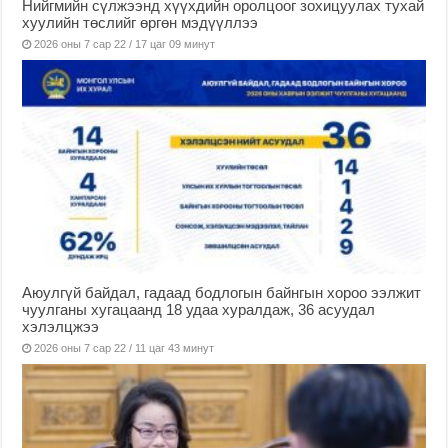
Нийгмийн сүлжээнд хүүхдийн оролцоог зохицуулах тухай
хуулийн төслийг өргөн мэдүүллээ
2026 оны 7 сар 22 / 17 цаг 09 минут
Аюулгүй байдал, гадаад бодлогын байнгын хороо ээлжит
чуулганы хугацаанд 18 удаа хуралдаж, 36 асуудал
хэлэлцжээ
2026 оны 7 сар 22 / 11 цаг 43 минут