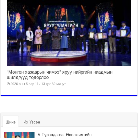
“Мөнгөн хазаарын чимээ“ яруу найргийн наадмын
шилдгүүд тодорлоо
2026 оны 5 сар 11 / 13 цаг 32 минут
Шинэ
Их Үзсэн
Б.Пүрэвдагва: Өвөлжилтийн