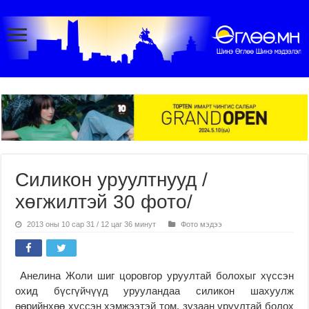
Силикон уруултнууд /
хөгжилтэй 30 фото/
2013 оны 10 сар 31 / 12 цаг 36 минут
Фото мэдээ
Анелина Жоли шиг цоровгор уруултай болохыг хүссэн
охид бүсгүйчүүд урууландаа силикон шахуулж
өөрийнхөө хүссэн хэмжээтэй том, зузаан уруултай болох