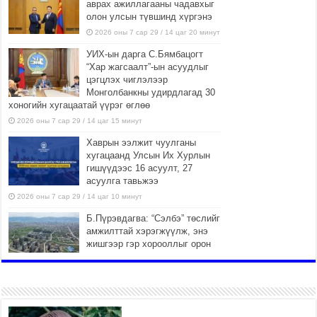
аврах ажиллагааны чадавхыг
олон улсын түвшинд хүргэнэ
2026 оны 7 сар 29 / 14 цаг 20 минут
УИХ-ын дарга С.Бямбацогт
“Хар жагсаалт”-ын асуудлыг
цэгцлэх чиглэлээр
Монголбанкны удирдлагад 30
хоногийн хугацаатай үүрэг өглөө
2026 оны 7 сар 29 / 14 цаг 15 минут
Хаврын ээлжит чуулганы
хугацаанд Улсын Их Хурлын
гишүүдээс 16 асуулт, 27
асуулга тавьжээ
2026 оны 7 сар 29 / 14 цаг 10 минут
Б.Пүрэвдагва: “Сэлбэ” төслийг
амжилттай хэрэгжүүлж, энэ
жишгээр гэр хорооллыг орон
сууцжуулна
2026 оны 7 сар 29 / 9 цаг 58 минут
Иргэд нийгмийн харилцаа,
хөдөлмөр эрхлэхэд