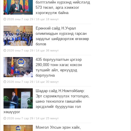
бэлтгэлийн хүрээнд нийслэлд
573 төсөл, арга хэмжээг
хэрэгжүүлж байна
2026 оны 7 сар 29 / 16 цаг 18 минут
Ерөнхий сайд Н.Учрал
олимпиадын хүрээнд гарсан
зардлыг шийдвэрлэж өгөхөөр
болов
2026 оны 7 сар 29 / 14 цаг 36 минут
435 борлуулалтын цэгээр
280,000 тонн хагас коксон
түлшийг айл, өрхүүдэд
борлуулна
2026 оны 7 сар 29 / 14 цаг 30 минут
Шадар сайд Н.Номтойбаяр:
Эрт сэрэмжлүүлэх тогтолцоо,
шинэ технологи гамшгийн
эрсдэлийг бууруулах гол
хөшүүрэг
2026 оны 7 сар 29 / 14 цаг 25 минут
Монгол Улсын эрэн хайх,