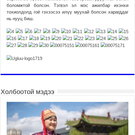
боломжтой болсон. Тэгвэл эл мэс ажилбар ихэнхи
тохиолдолд гоё гэхээсээ илүү муухай болсон харагддаг
нь нууц биш.
Холбоотой мэдээ