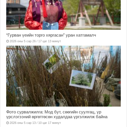
“Гурван үеийн торго хяргасан” уран хатгамалч
2026 оны 5 сар 26 / 17 цаг 13 минут
Фото сурвалжилга: Мод бут, сөөгийн суулгац, үр
үрслэгээний өргөтгөсөн худалдаа үргэлжилж байна
2026 оны 5 сар 13 / 10 цаг 17 минут