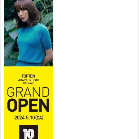
тулгамдаж буй асуудлаа УИХ-
ын гишүүнд уламжиллаа
2026 оны 7 сар 29 / 9 цаг 52 минут
“СМАРТ СЭЛБЭ СИТИ”-Г
ЗОРИЛТОТ БҮЛЭГТ ХҮРГЭХ
ХҮРЭЭНД МКВ-ИЙН ҮНИЙГ
БУУЛГАХ ҮҮРЭГ ӨГӨВ
2026 оны 7 сар 28 / 16 цаг 47 минут
Эдийн засгийн эрх чөлөөний тухай хуулийн үр
дүнд хөрөнгө оруулалтын таатай орчин бүрдэнэ
2026 оны 7 сар 28 / 16 цаг 43 минут
Нийгмийн чиглэлийн төслүүдийн санхүүжилтэд
хийгдэж буй шалгалтын улмаас сургуулийн
бүтээн байгуулалтын төслийн ашиглалтад орох
хугацаа хойшилж байна
2026 оны 7 сар 28 / 14 цаг 33 минут
Хан-Уул дүүргийн 4 дүгээр хороонд баригдсан
960 хүүхдийн хүчин чадалтай сургуулийн
барилгын ажил дууссан байна
2026 оны 7 сар 28 / 14 цаг 29 минут