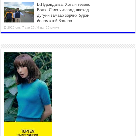
Б.Пүрэвдагва: Хотын төвөөс
Бэлх, Сэлх чиглэлд явахад
дугуйн замаар зорчих бүрэн
боломжтой боллоо
2026 оны 7 сар 20 / 9 цаг 20 минут
Хан-Уул дүүрэг, Чингисийн
өргөн чөлөөний ус зайлуулах
шугам хоолойн ажил 80
хувьтай үргэлжилж байна
2026 оны 7 сар 20 / 9 цаг 14 минут
Усархаг аадар бороо орж
байгаа тул аюулгүй байдлаа
хангаж, үер усны аюулаас
сэрэмжлэхийг нийслэлийн
Онцгой байдлын газраас анхааруулж байна
2026 оны 7 сар 20 / 9 цаг 09 минут
311 алба хаагч, 119 техник хэрэгсэлтэй ажиллаж
үер усны аюул, болзошгүй эрсдэлээс сэргийлж
байна
2026 оны 7 сар 20 / 9 цаг 05 минут
Аяллаа зөв төлөвлөхийг иргэдэд зөвлөж байна