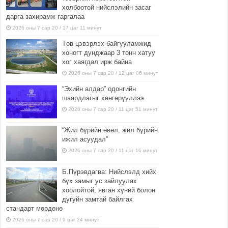
холбоотой нийслэлийн засаг
дарга захирамж гаргалаа
2026 оны 7 сар 20 / 17 цаг 11 минут
Төв цэвэрлэх байгууламжид
хоногт дунджаар 3 тонн хатуу
хог хаягдал ирж байна
2026 оны 7 сар 20 / 12 цаг 06 минут
“Эхийн алдар” одонгийн
шаардлагыг хөнгөрүүллээ
2026 оны 7 сар 20 / 11 цаг 51 минут
“Жил бүрийн өвөл, жил бүрийн
ижил асуудал”
2026 оны 7 сар 20 / 11 цаг 16 минут
Б.Пүрэвдагва: Нийслэлд хийх
бүх замыг ус зайлуулах
хоолойтой, явган хүний болон
дугуйн замтай байлгах
стандарт мөрдөнө
2026 оны 7 сар 20 / 9 цаг 24 минут