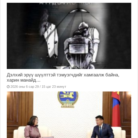
Дэлхий эрүү шүүлттэй тэмуэгчдийг хамгаалж байна,
харин манайд…
2026 оны 6 сар 29 / 15 цаг 23 минут