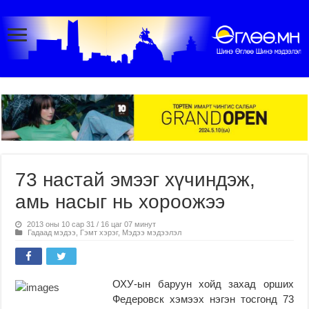
73 настай эмээг хүчиндэж,
амь насыг нь хороожээ
2013 оны 10 сар 31 / 16 цаг 07 минут
Гадаад мэдээ
,
Гэмт хэрэг
,
Мэдээ мэдээлэл
ОХУ-ын баруун хойд захад орших
Федеровск хэмээх нэгэн тосгонд 73