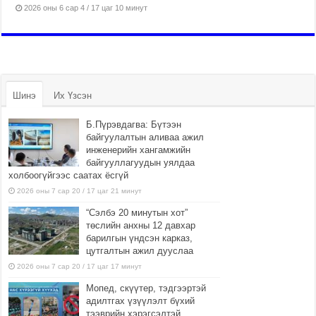
2026 оны 6 сар 4 / 17 цаг 10 минут
Шинэ
Их Үзсэн
Б.Пүрэвдагва: Бүтээн
байгуулалтын аливаа ажил
инженерийн хангамжийн
байгууллагуудын уялдаа
холбоогүйгээс саатах ёсгүй
2026 оны 7 сар 20 / 17 цаг 21 минут
“Сэлбэ 20 минутын хот”
төслийн анхны 12 давхар
барилгын үндсэн карказ,
цутгалтын ажил дууслаа
2026 оны 7 сар 20 / 17 цаг 17 минут
Мопед, скүүтер, тэдгээртэй
адилтгах үзүүлэлт бүхий
тээврийн хэрэгсэлтэй