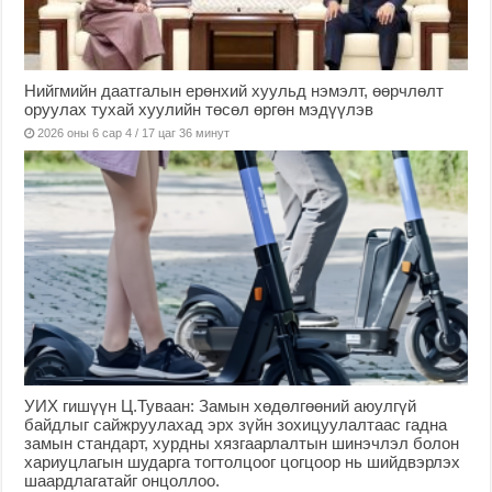
Нийгмийн даатгалын ерөнхий хуульд нэмэлт, өөрчлөлт
оруулах тухай хуулийн төсөл өргөн мэдүүлэв
2026 оны 6 сар 4 / 17 цаг 36 минут
УИХ гишүүн Ц.Туваан: Замын хөдөлгөөний аюулгүй
байдлыг сайжруулахад эрх зүйн зохицуулалтаас гадна
замын стандарт, хурдны хязгаарлалтын шинэчлэл болон
хариуцлагын шударга тогтолцоог цогцоор нь шийдвэрлэх
шаардлагатайг онцоллоо.