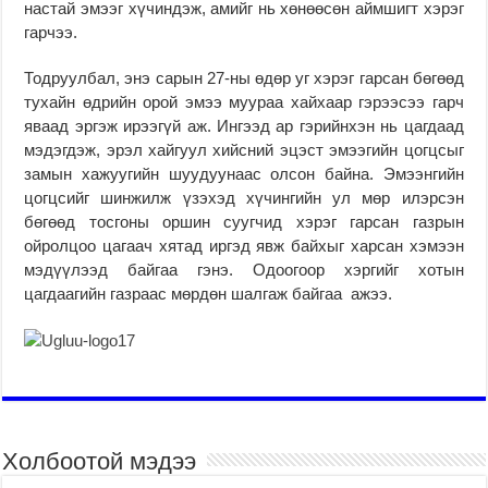
настай эмээг хүчиндэж, амийг нь хөнөөсөн аймшигт хэрэг
гарчээ.
Тодруулбал, энэ сарын 27-ны өдөр уг хэрэг гарсан бөгөөд
тухайн өдрийн орой эмээ муураа хайхаар гэрээсээ гарч
яваад эргэж ирээгүй аж. Ингээд ар гэрийнхэн нь цагдаад
мэдэгдэж, эрэл хайгуул хийсний эцэст эмээгийн цогцсыг
замын хажуугийн шуудуунаас олсон байна. Эмээнгийн
цогцсийг шинжилж үзэхэд хүчингийн ул мөр илэрсэн
бөгөөд тосгоны оршин суугчид хэрэг гарсан газрын
ойролцоо цагаач хятад иргэд явж байхыг харсан хэмээн
мэдүүлээд байгаа гэнэ. Одоогоор хэргийг хотын
цагдаагийн газраас мөрдөн шалгаж байгаа ажээ.
Холбоотой мэдээ