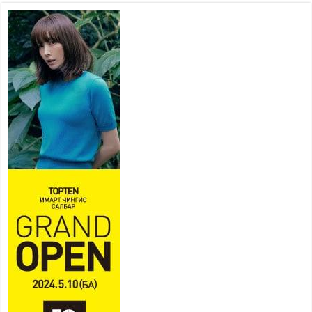
төв” байгуулах төсөлд төр,
хувийн хэвшлийн түншлэлийн хүрээнд хамтран
ажиллахыг урьж байна
2026 оны 7 сар 22 / 9 цаг 28 минут
Б.Пүрэвдагва: “Урт цагаан”-ыг
залуучууд чөлөөт цагаа
өнгөрүүлдэг, жуулчид зорьж
ирдэг цэг болгоно
2026 оны 7 сар 21 / 16 цаг 47 минут
Тусгай замын автобус /BRT/ төслийн удирдах
хорооны ээлжит хуралдаан боллоо
2026 оны 7 сар 21 / 16 цаг 43 минут
Ерөнхий сайд Н.Учрал БНХАУ-аас Монгол Улсад
суугаа Элчин сайд Шэнь Миньжюанийг хүлээн
авч уулзав
2026 оны 7 сар 21 / 16 цаг 39 минут
БҮГД НАЙРАМДАХ ТАЖИКИСТАН УЛСТАЙ
ЭДИЙН ЗАСГИЙН ХАМТЫН АЖИЛЛАГААГ
ӨРГӨЖҮҮЛНЭ
2026 оны 7 сар 21 / 16 цаг 34 минут