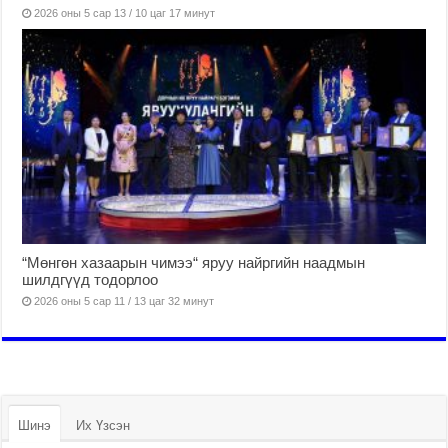
2026 оны 5 сар 13 / 10 цаг 17 минут
“Мөнгөн хазаарын чимээ“ яруу найргийн наадмын
шилдгүүд тодорлоо
2026 оны 5 сар 11 / 13 цаг 32 минут
Шинэ
Их Үзсэн