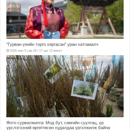
“Гурван үеийн торго хяргасан” уран хатгамалч
2026 оны 5 сар 26 / 17 цаг 13 минут
Фото сурвалжилга: Мод бут, сөөгийн суулгац, үр
үрслэгээний өргөтгөсөн худалдаа үргэлжилж байна