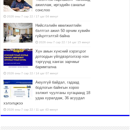
ажиллаж, иргэдийн саналыг
сонслоо
2026 оны 7 сар 22 / 17 цаг 04 минут
Нийслэлийн өвөлжилтийн
бэлтгэл ажил 50 орчим хувийн
гүйцэтгэлтэй байна
2026 оны 7 сар 22 / 14 цаг 15 минут
Хүн амын хүнсний хэрэгцээг
дотоодын үйлдвэрлэлээр нэн
тэргүүнд хангах зарчмыг
баримтална
2026 оны 7 сар 22 / 14 цаг 07 минут
Аюулгүй байдал, гадаад
бодлогын байнгын хороо
ээлжит чуулганы хугацаанд 18
удаа хуралдаж, 36 асуудал
хэлэлцжээ
2026 оны 7 сар 22 / 11 цаг 43 минут
“4 улирлын турш үйл
ажиллагаа явуулах
боломжтой-Хүүхэд хөгжүүлэх