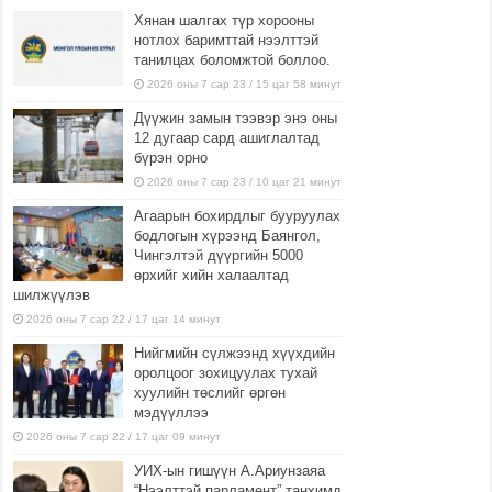
Хянан шалгах түр хорооны
нотлох баримттай нээлттэй
танилцах боломжтой боллоо.
2026 оны 7 сар 23 / 15 цаг 58 минут
Дүүжин замын тээвэр энэ оны
12 дугаар сард ашиглалтад
бүрэн орно
2026 оны 7 сар 23 / 10 цаг 21 минут
Агаарын бохирдлыг бууруулах
бодлогын хүрээнд Баянгол,
Чингэлтэй дүүргийн 5000
өрхийг хийн халаалтад
шилжүүлэв
2026 оны 7 сар 22 / 17 цаг 14 минут
Нийгмийн сүлжээнд хүүхдийн
оролцоог зохицуулах тухай
хуулийн төслийг өргөн
мэдүүллээ
2026 оны 7 сар 22 / 17 цаг 09 минут
УИХ-ын гишүүн А.Ариунзаяа
“Нээлттэй парламент” танхимд