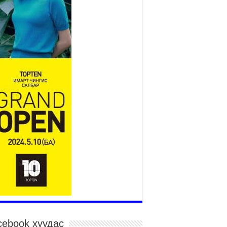
өнгөрүүлдэг, жуулчид зорьж
ирдэг цэг болгоно
026 оны 7 сар 21 / 16 цаг 47 минут
сгай замын автобус /BRT/ төслийн удирдах
рооны ээлжит хуралдаан боллоо
026 оны 7 сар 21 / 16 цаг 43 минут
өнхий сайд Н.Учрал БНХАУ-аас Монгол Улсад
угаа Элчин сайд Шэнь Миньжюанийг хүлээн
ч уулзав
026 оны 7 сар 21 / 16 цаг 39 минут
ГД НАЙРАМДАХ ТАЖИКИСТАН УЛСТАЙ
ИЙН ЗАСГИЙН ХАМТЫН АЖИЛЛАГААГ
ГӨЖҮҮЛНЭ
026 оны 7 сар 21 / 16 цаг 34 минут
,992 суралцагч хотхоны бага сургуульд, 8100
ралцагч төрөлжсөн ахлах сургуульд
ралцана
026 оны 7 сар 21 / 13 цаг 43 минут
P17 хурлын үеэрх замын хөдөлгөөн, нийтийн
cebook хуудас
врийн зохицуулалт, сургууль, цэцэрлэг, зах,