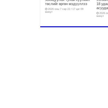
төслийг өргөн мэдүүллээ
18 уда
асууд
2026 оны 7 сар 22 / 17 цаг 09
минут
2026 он
минут