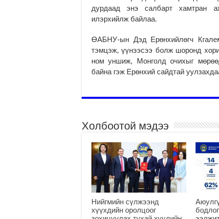
дурдаад энэ салбарт хамтран а
илэрхийлж байлаа.
ӨАБНУ-ын Дэд Ерөнхийлөгч Кгалем
тэмцэж, үүнээсээ болж шоронд хори
ном уншиж, Монголд очихыг мөрөө
байна гэж Ерөнхий сайдтай уулзахда
Холбоотой мэдээ
Нийгмийн сүлжээнд
Аюулгү
хүүхдийн оролцоог
бодлог
зохицуулах тухай хуулийн
ээлжит