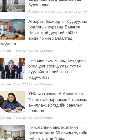
бүрэн орно
2026 оны 7 сар 23 / 10 цаг 21 минут
Агаарын бохирдлыг бууруулах
бодлогын хүрээнд Баянгол,
Чингэлтэй дүүргийн 5000
өрхийг хийн халаалтад
лжүүлэв
026 оны 7 сар 22 / 17 цаг 14 минут
Нийгмийн сүлжээнд хүүхдийн
оролцоог зохицуулах тухай
хуулийн төслийг өргөн
мэдүүллээ
026 оны 7 сар 22 / 17 цаг 09 минут
УИХ-ын гишүүн А.Ариунзаяа
“Нээлттэй парламент” танхимд
ажиллаж, иргэдийн саналыг
сонслоо
026 оны 7 сар 22 / 17 цаг 04 минут
Нийслэлийн өвөлжилтийн
бэлтгэл ажил 50 орчим хувийн
гүйцэтгэлтэй байна