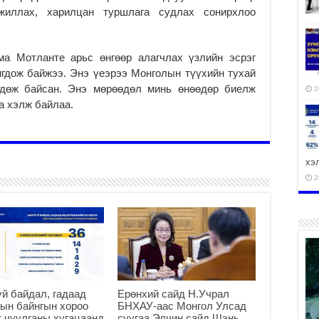
жиллах, харилцан туршлага судлах сонирхлоо
а Мотланте арьс өнгөөр алагчлах үзлийн эсрэг
гдож байжээ. Энэ үеэрээ Монголын түүхийн тухай
дөж байсан. Энэ мөрөөдөл минь өнөөдөр биелж
2
а хэлж байлаа.
хэ
2
ху
аж
2
й байдал, гадаад
Ерөнхий сайд Н.Учрал
ын байнгын хороо
БНХАУ-аас Монгол Улсад
 чуулганы хугацаанд
суугаа Элчин сайд Шэнь