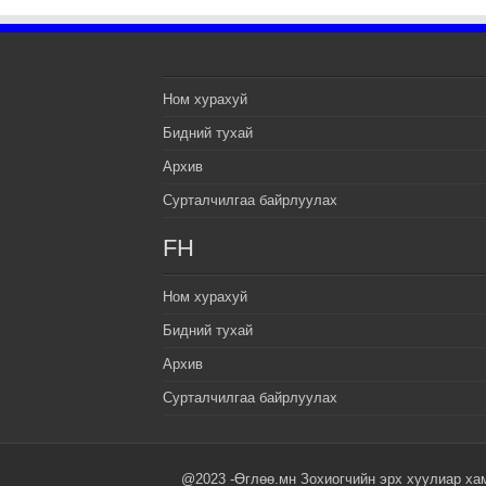
Ном хурахуй
Бидний тухай
Архив
Сурталчилгаа байрлуулах
FH
Ном хурахуй
Бидний тухай
Архив
Сурталчилгаа байрлуулах
@2023 -Өглөө.мн Зохиогчийн эрх хуулиар ха