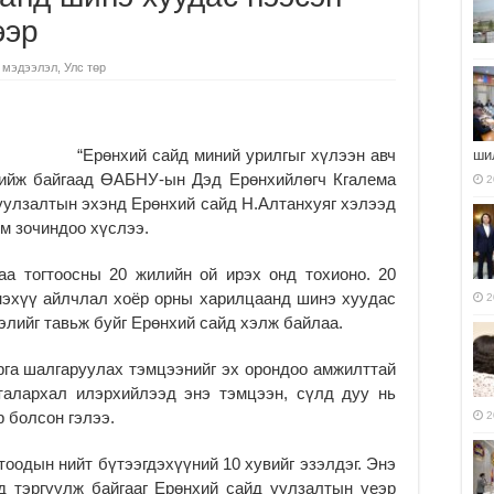
ээр
 мэдээлэл
,
Улс төр
“Ерөнхий сайд миний урилгыг хүлээн авч
ши
хийж байгаад ӨАБНУ-ын Дэд Ерөнхийлөгч Кгалема
2
уулзалтын эхэнд Ерөнхий сайд Н.Алтанхуяг хэлээд
м зочиндоо хүслээ.
а тогтоосны 20 жилийн ой ирэх онд тохионо. 20
нэхүү айлчлал хоёр орны харилцаанд шинэ хуудас
2
лийг тавьж буйг Ерөнхий сайд хэлж байлаа.
рга шалгаруулах тэмцээнийг эх орондоо амжилттай
талархал илэрхийлээд энэ тэмцээн, сүлд дуу нь
 болсон гэлээ.
2
тоодын нийт бүтээгдэхүүний 10 хувийг эзэлдэг. Энэ
д тэргүүлж байгааг Ерөнхий сайд уулзалтын үеэр