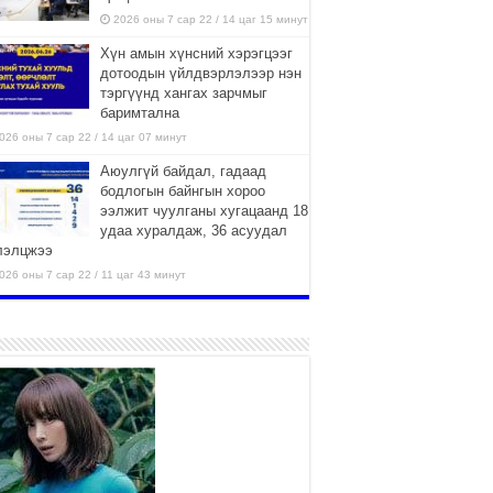
2026 оны 7 сар 22 / 14 цаг 15 минут
Хүн амын хүнсний хэрэгцээг
дотоодын үйлдвэрлэлээр нэн
тэргүүнд хангах зарчмыг
баримтална
026 оны 7 сар 22 / 14 цаг 07 минут
Аюулгүй байдал, гадаад
бодлогын байнгын хороо
ээлжит чуулганы хугацаанд 18
удаа хуралдаж, 36 асуудал
лэлцжээ
026 оны 7 сар 22 / 11 цаг 43 минут
“4 улирлын турш үйл
ажиллагаа явуулах
боломжтой-Хүүхэд хөгжүүлэх
төв” байгуулах төсөлд төр,
вийн хэвшлийн түншлэлийн хүрээнд хамтран
иллахыг урьж байна
026 оны 7 сар 22 / 9 цаг 28 минут
Б.Пүрэвдагва: “Урт цагаан”-ыг
залуучууд чөлөөт цагаа