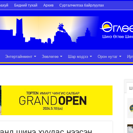
рахуй
Бидний тухай
Архив
Сурталчилгаа байрлуулах
Энтертайнмент
Зөвлөгөө
Шар мэдээ
Орон нутаг
Ир
Ш
анд шинэ хуудас нээсэн