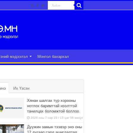
гэний мэдээлэл
Монгол бахархал
инэ
Их Үзсэн
Хянан шалгах түр хорооны
нотлох баримттай нээлттэй
танилцах боломжтой боллоо.
2026 оны 7 сар 23 / 15 цаг 58 минут
Дүүжин замын тээвэр энэ оны
12 дугаар сард ашиглалтад