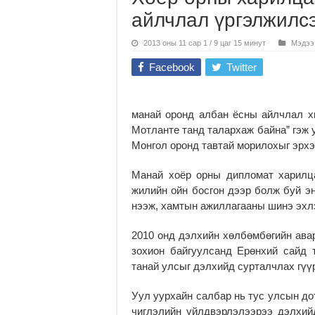
айлчлал үргэлжилс
2013 оны 11 сар 1 / 9 цаг 15 минут
Мэдээ
Facebook
Twitter
манай оронд албан ёсны айлчлал 
Мотланте танд талархаж байна” гэж 
Монгол оронд тавтай морилохыг эрхэ
Манай хоёр орны дипломат харилца
жилийн ойн босгон дээр болж буй э
нээж, хамтын ажиллагааны шинэ эхлэ
2010 онд дэлхийн хөлбөмбөгийн ава
зохион байгуулсанд Ерөнхий сайд 
танай улсыг дэлхийд сурталчлах гүүр
Уул уурхайн салбар нь тус улсын до
чиглэлийн үйлдвэрлэлээрээ дэлхий