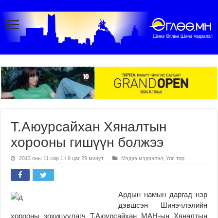
Т.Аюурсайхан Хяналтын
хорооны гишүүн болжээ
2013 оны 11 сар 1 / 9 цаг 29 минут
Мэдээ мэдээлэл
,
Улс төр
Ардын намын даргад нэр
дэвшсэн Шинэчлэлийн
хорооны зохицуулагч Т.Аюурсайхан МАН-ын Хяналтын