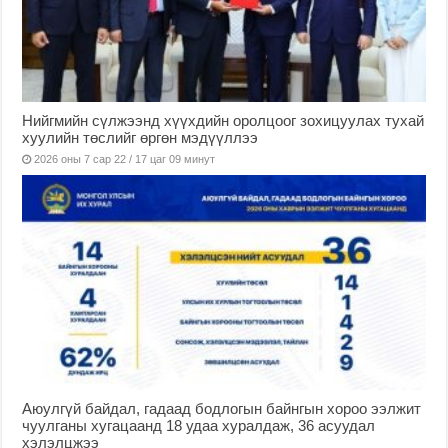
Нийгмийн сүлжээнд хүүхдийн оролцоог зохицуулах тухай
хуулийн төслийг өргөн мэдүүллээ
2026 оны 7 сар 22 / 17 цаг 09 минут
Аюулгүй байдал, гадаад бодлогын байнгын хороо ээлжит
чуулганы хугацаанд 18 удаа хуралдаж, 36 асуудал
хэлэлцжээ