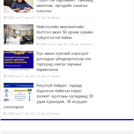
“Нээлттэй парламент” танхимд
ажиллаж, иргэдийн саналыг
сонслоо
2026 оны 7 сар 22 / 17 цаг 04 минут
Нийслэлийн өвөлжилтийн
бэлтгэл ажил 50 орчим хувийн
гүйцэтгэлтэй байна
2026 оны 7 сар 22 / 14 цаг 15 минут
Хүн амын хүнсний хэрэгцээг
дотоодын үйлдвэрлэлээр нэн
тэргүүнд хангах зарчмыг
баримтална
2026 оны 7 сар 22 / 14 цаг 07 минут
Аюулгүй байдал, гадаад
бодлогын байнгын хороо
ээлжит чуулганы хугацаанд 18
удаа хуралдаж, 36 асуудал
хэлэлцжээ
2026 оны 7 сар 22 / 11 цаг 43 минут
“4 улирлын турш үйл
ажиллагаа явуулах
боломжтой-Хүүхэд хөгжүүлэх