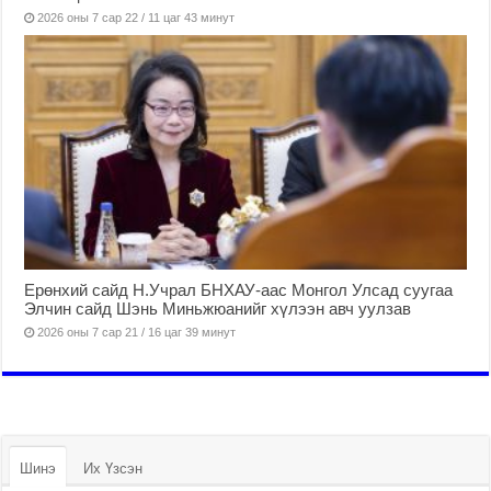
2026 оны 7 сар 22 / 11 цаг 43 минут
Ерөнхий сайд Н.Учрал БНХАУ-аас Монгол Улсад суугаа
Элчин сайд Шэнь Миньжюанийг хүлээн авч уулзав
2026 оны 7 сар 21 / 16 цаг 39 минут
Шинэ
Их Үзсэн