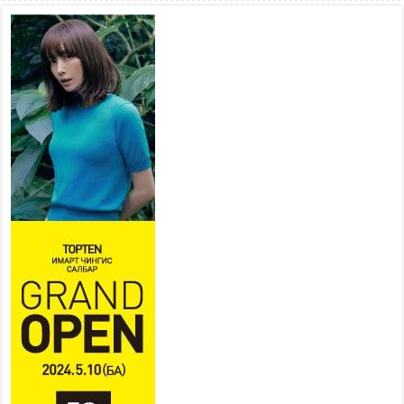
төв” байгуулах төсөлд төр,
хувийн хэвшлийн түншлэлийн хүрээнд хамтран
ажиллахыг урьж байна
2026 оны 7 сар 22 / 9 цаг 28 минут
Б.Пүрэвдагва: “Урт цагаан”-ыг
залуучууд чөлөөт цагаа
өнгөрүүлдэг, жуулчид зорьж
ирдэг цэг болгоно
2026 оны 7 сар 21 / 16 цаг 47 минут
Тусгай замын автобус /BRT/ төслийн удирдах
хорооны ээлжит хуралдаан боллоо
2026 оны 7 сар 21 / 16 цаг 43 минут
Ерөнхий сайд Н.Учрал БНХАУ-аас Монгол Улсад
суугаа Элчин сайд Шэнь Миньжюанийг хүлээн
авч уулзав
2026 оны 7 сар 21 / 16 цаг 39 минут
БҮГД НАЙРАМДАХ ТАЖИКИСТАН УЛСТАЙ
ЭДИЙН ЗАСГИЙН ХАМТЫН АЖИЛЛАГААГ
ӨРГӨЖҮҮЛНЭ
2026 оны 7 сар 21 / 16 цаг 34 минут