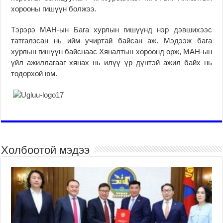
хорооны гишүүн болжээ.
Тэрэрэ МАН-ын Бага хурлын гишүүнд нэр дэвшихээс
татгалзсан нь ийм учиртай байсан аж. Мэдээж бага
хурлын гишүүн байснаас Хяналтын хороонд орж, МАН-ын
үйл ажиллагааг хянах нь илүү үр дүнтэй ажил байх нь
тодорхой юм.
Холбоотой мэдээ