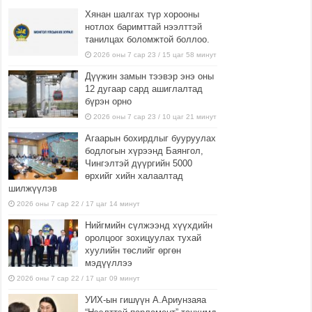
Хянан шалгах түр хорооны
нотлох баримттай нээлттэй
танилцах боломжтой боллоо.
2026 оны 7 сар 23 / 15 цаг 58 минут
Дүүжин замын тээвэр энэ оны
12 дугаар сард ашиглалтад
бүрэн орно
2026 оны 7 сар 23 / 10 цаг 21 минут
Агаарын бохирдлыг бууруулах
бодлогын хүрээнд Баянгол,
Чингэлтэй дүүргийн 5000
өрхийг хийн халаалтад
шилжүүлэв
2026 оны 7 сар 22 / 17 цаг 14 минут
Нийгмийн сүлжээнд хүүхдийн
оролцоог зохицуулах тухай
хуулийн төслийг өргөн
мэдүүллээ
2026 оны 7 сар 22 / 17 цаг 09 минут
УИХ-ын гишүүн А.Ариунзаяа