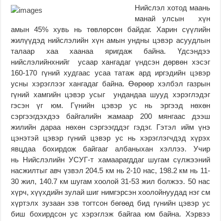
Нийслэл хотод маань
манай улсын хүн
амын 45% хувь нь төвлөрсөн байдаг. Харин сүүлийн
жилүүдэд нийслэлийн хүн амын ундны цэвэр асуудлын
талаар хаа хаанаа яригдаж байна. Үдсэндээ
нийслэлийнхнийг усаар хангадаг үндсэн дөрвөн хэсэг
160-170 гүний худгаас усаа татаж ард иргэдийн цэвэр
усны хэрэглээг хангадаг байна. Өөрөөр хэлбэл газрын
гүний хамгийн цэвэр усыг ундандаа шууд хэрэглэдэг
гэсэн үг юм. Гүнийн цэвэр ус нь эргээд нөхөн
сэргээгдэхдээ байгалийн жамаар 200 мянгаас дээш
жилийн дараа нөхөн сэргээгддэг гэдэг. Гэтэл ийм үнэ
цэнэтэй цэвэр гүний цэвэр ус нь хэрэглэгчдэд хүрэх
явцдаа бохирдож байгааг албаныхан хэллээ. Учир
нь Нийслэлийн УСУГ-т хамаарагддаг шугам сүлжээний
насжилтыг авч үзвэл 204.5 км нь 2-10 нас, 198.2 км нь 11-
30 жил, 140.7 км шугам хоолой 31-53 жил болжээ. 50 нас
хүрч, хүүхдийн зулай шиг нимгэрсэн хоолойнуудад нэг см
хүртэлх зузаан зэв тогтсон бөгөөд бид гүнийн цэвэр ус
биш бохирдсон ус хэрэглэж байгаа юм байна. Хэрвээ