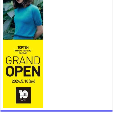
2026 оны 7 сар 15 / 13 цаг 06 минут
Монгол адууны үнэ цэнийг
дэлхийд сурталчлах “Дэлхийн
адууны өдөр”-т 15000 морьтон
оролцож байна
2026 оны 7 сар 15 / 11 цаг 51 минут
Шагайн харвааны насанд хүрэгчдийн багийн
төрөлд 106 багийн 848 харваач өрсөлдөж,
шилдгүүд шалгарав
2026 оны 7 сар 15 / 11 цаг 45 минут
Үндэсний их баяр наадмын сур харвааны
шагналыг нийслэлийн Засаг дарга бөгөөд
Улаанбаатар хотын Захирагч Б.Пүрэвдагва
гардууллаа
2026 оны 7 сар 15 / 11 цаг 41 минут
Нийслэлийн Эрүүл мэндийн газраас 45 баг
иргэдэд тусламж, үйлчилгээ үзүүлж байна
2026 оны 7 сар 15 / 11 цаг 30 минут
Хүчит бөхийн барилдааны тавын даваа
үргэлжилж байна