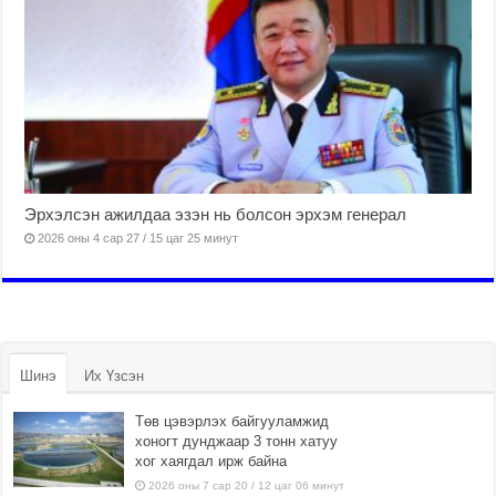
Эрхэлсэн ажилдаа эзэн нь болсон эрхэм генерал
2026 оны 4 сар 27 / 15 цаг 25 минут
Шинэ
Их Үзсэн
Төв цэвэрлэх байгууламжид
хоногт дунджаар 3 тонн хатуу
хог хаягдал ирж байна
2026 оны 7 сар 20 / 12 цаг 06 минут