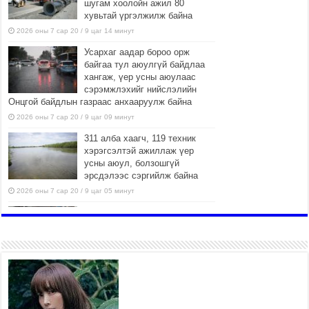
шугам хоолойн ажил 80
хувьтай үргэлжилж байна
2026 оны 7 сар 20 / 9 цаг 14 минут
Усархаг аадар бороо орж
байгаа тул аюулгүй байдлаа
хангаж, үер усны аюулаас
сэрэмжлэхийг нийслэлийн
Онцгой байдлын газраас анхааруулж байна
2026 оны 7 сар 20 / 9 цаг 09 минут
311 алба хаагч, 119 техник
хэрэгсэлтэй ажиллаж үер
усны аюул, болзошгүй
эрсдэлээс сэргийлж байна
2026 оны 7 сар 20 / 9 цаг 05 минут
Аяллаа зөв төлөвлөхийг
иргэдэд зөвлөж байна
2026 оны 7 сар 16 / 11 цаг 50 минут
Үер усны болзошгүй аюулаас
сэргийлж, холбогдох
байгууллагууд өндөржүүлсэн
бэлэн байдалд ажиллаж байна