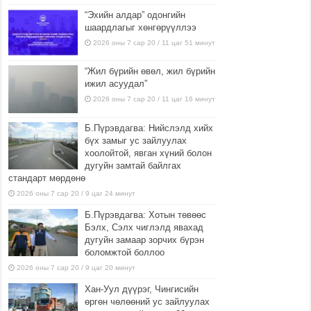
“Эхийн алдар” одонгийн
шаардлагыг хөнгөрүүллээ
2026 оны 7 сар 20 / 11 цаг 51 минут
“Жил бүрийн өвөл, жил бүрийн
ижил асуудал”
2026 оны 7 сар 20 / 11 цаг 16 минут
Б.Пүрэвдагва: Нийслэлд хийх
бүх замыг ус зайлуулах
хоолойтой, явган хүний болон
дугуйн замтай байлгах
стандарт мөрдөнө
2026 оны 7 сар 20 / 9 цаг 24 минут
Б.Пүрэвдагва: Хотын төвөөс
Бэлх, Сэлх чиглэлд явахад
дугуйн замаар зорчих бүрэн
боломжтой боллоо
2026 оны 7 сар 20 / 9 цаг 20 минут
Хан-Уул дүүрэг, Чингисийн
өргөн чөлөөний ус зайлуулах