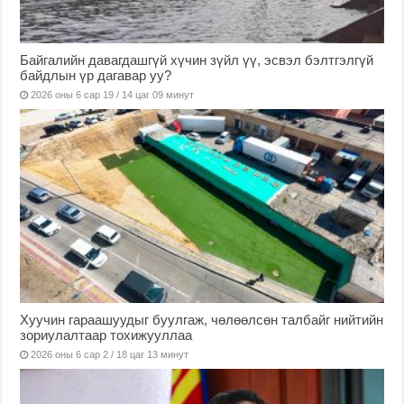
Байгалийн давагдашгүй хүчин зүйл үү, эсвэл бэлтгэлгүй
байдлын үр дагавар уу?
2026 оны 6 сар 19 / 14 цаг 09 минут
Хуучин гараашуудыг буулгаж, чөлөөлсөн талбайг нийтийн
зориулалтаар тохижууллаа
2026 оны 6 сар 2 / 18 цаг 13 минут