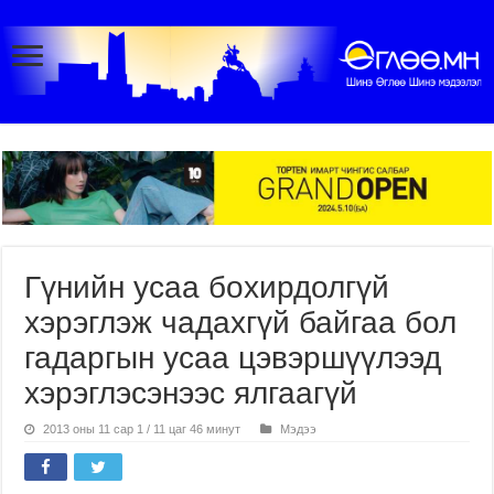
Гүнийн усаа бохирдолгүй
хэрэглэж чадахгүй байгаа бол
гадаргын усаа цэвэршүүлээд
хэрэглэсэнээс ялгаагүй
2013 оны 11 сар 1 / 11 цаг 46 минут
Мэдээ