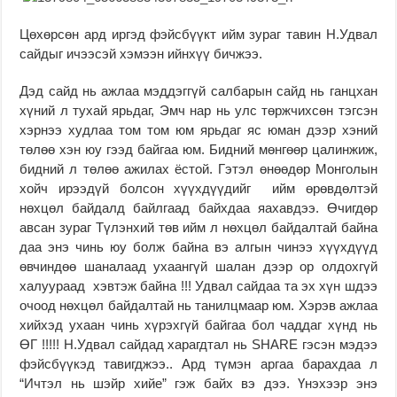
Цөхөрсөн ард иргэд фэйсбүүкт ийм зураг тавин Н.Удвал
сайдыг ичээсэй хэмээн ийнхүү бичжээ.
Дэд сайд нь ажлаа мэддэггүй салбарын сайд нь ганцхан
хүний л тухай ярьдаг, Эмч нар нь улс төржчихсөн тэгсэн
хэрнээ худлаа том том юм ярьдаг яс юман дээр хэний
төлөө хэн юу гээд байгаа юм. Бидний мөнгөөр цалинжиж,
бидний л төлөө ажилах ёстой. Гэтэл өнөөдөр Монголын
хойч ирээдүй болсон хүүхдүүдийг ийм өрөвдөлтэй
нөхцөл байдалд байлгаад байхдаа яахавдээ. Өчигдөр
авсан зураг Түлэнхий төв ийм л нөхцөл байдалтай байна
даа энэ чинь юу болж байна вэ алгын чинээ хүүхдүүд
өвчиндөө шаналаад ухаангүй шалан дээр ор олдохгүй
халуураад хэвтэж байна !!! Удвал сайдаа та эх хүн шдээ
очоод нөхцөл байдалтай нь танилцмаар юм. Хэрэв ажлаа
хийхэд ухаан чинь хүрэхгүй байгаа бол чаддаг хүнд нь
ӨГ !!!!! Н.Удвал сайдад харагдтал нь SHARE гэсэн мэдээ
фэйсбүүкэд тавигджээ.. Ард түмэн аргаа барахдаа л
“Ичтэл нь шэйр хийе” гэж байх вэ дээ. Үнэхээр энэ