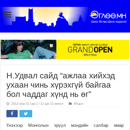
Н.Удвал сайд “ажлаа хийхэд
ухаан чинь хүрэхгүй байгаа
бол чаддаг хүнд нь өг”
2013 оны 11 сар 1 / 12 цаг 21 минут
Мэдээ
Үнэхээр Монголын эрүүл мэндийн салбар ямар