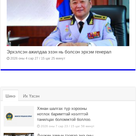
Эрхэлсэн ажилдаа эзэн нь болсон эрхэм генерал
2026 оны 4 сар 27 / 15 цаг 25 минут
Шинэ
Их Үзсэн
Хянан шалгах түр хорооны
нотлох баримттай нээлттэй
танилцах боломжтой боллоо.
2026 оны 7 сар 23 / 15 цаг 58 минут
Дүүжин замын тээвэр энэ оны