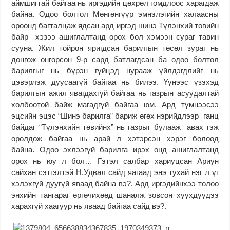
аймшигтай байгаа нь иргэдийн цөхрөл гомдлоос харагдаж
байна. Одоо болтол Мөнгөнгүүр эмнэлэгийн халаасны
өрөөнд багталцаж ядсан ард иргэд шинэ Түлэнхий төвийн
байр хэзээ ашиглалтанд орох бол хэмээн сураг тавин
сууна. Жил тойрон яригдсан барилгын төсөл зураг нь
дөнгөж өнгөрсөн 9-р сард батлагдсан ба одоо болтол
барилгыг нь бүрэн гүйцэд нурааж үйлдэгдлийг нь
цэвэрлэж дуусаагүй байгаа нь билээ. Үүнээс үзэхэд
барилгын ажил явагдахгүй байгаа нь газрын асуудалтай
холбоотой байж магадгүй байгаа юм. Ард түмнээсээ
эцсийн эцэс “Шинэ барилга” бариж өгөх нэрийдлээр ганц
байдаг “Түлэнхийн төвийнх” нь газрыг булааж авах гэж
оролдож байгаа нь арай л хэтэрсэн хэрэг болоод
байна. Одоо эхлээгүй барилга ирэх онд ашиглалтанд
орох нь юу л бол… Гэтэл салбар хариуцсан Ариун
сайхан сэтгэлтэй Н.Удвал сайд яагаад энэ тухай нэг л үг
хэлэхгүй дуугүй яваад байна вэ?. Ард иргэдийнхээ төлөө
энхийн тангараг өргөчихөөд шаналж зовсон хүүхдүүдээ
харахгүй хаагуур нь яваад байгаа сайд вэ?.