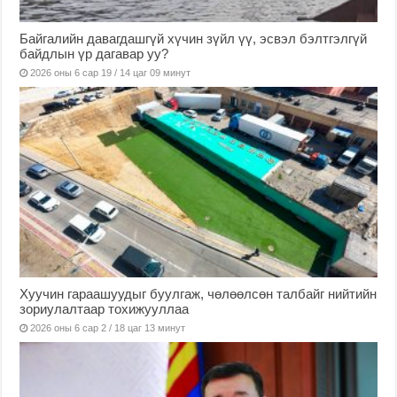
Байгалийн давагдашгүй хүчин зүйл үү, эсвэл бэлтгэлгүй
байдлын үр дагавар уу?
2026 оны 6 сар 19 / 14 цаг 09 минут
Хуучин гараашуудыг буулгаж, чөлөөлсөн талбайг нийтийн
зориулалтаар тохижууллаа
2026 оны 6 сар 2 / 18 цаг 13 минут