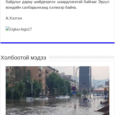
байдлыг дариу шийдвэрлэх шаардлагатай байгааг Эрүүл
мэндийн салбарынханд хэлмээр байна.
А.Хээтэн
Холбоотой мэдээ