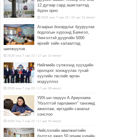
12 дугаар сард ашиглалтад
бүрэн орно
2026 оны 7 сар 23 / 10 цаг 21 минут
Агаарын бохирдлыг бууруулах
бодлогын хүрээнд Баянгол,
Чингэлтэй дүүргийн 5000
өрхийг хийн халаалтад
шилжүүлэв
2026 оны 7 сар 22 / 17 цаг 14 минут
Нийгмийн сүлжээнд хүүхдийн
оролцоог зохицуулах тухай
хуулийн төслийг өргөн
мэдүүллээ
2026 оны 7 сар 22 / 17 цаг 09 минут
УИХ-ын гишүүн А.Ариунзаяа
“Нээлттэй парламент” танхимд
ажиллаж, иргэдийн саналыг
сонслоо
2026 оны 7 сар 22 / 17 цаг 04 минут
Нийслэлийн өвөлжилтийн
бэлтгэл ажил 50 орчим хувийн