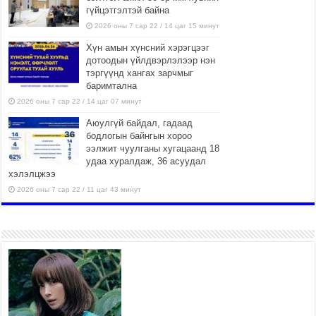
гүйцэтгэлтэй байна
2026 оны 7 сар 22 / 14 цаг 15 минут
Хүн амын хүнсний хэрэгцээг
дотоодын үйлдвэрлэлээр нэн
тэргүүнд хангах зарчмыг
баримтална
2026 оны 7 сар 22 / 14 цаг 07 минут
Аюулгүй байдал, гадаад
бодлогын байнгын хороо
ээлжит чуулганы хугацаанд 18
удаа хуралдаж, 36 асуудал
хэлэлцжээ
2026 оны 7 сар 22 / 11 цаг 43 минут
“4 улирлын турш үйл
ажиллагаа явуулах
боломжтой-Хүүхэд хөгжүүлэх
төв” байгуулах төсөлд төр,
хувийн хэвшлийн түншлэлийн хүрээнд хамтран
ажиллахыг урьж байна
2026 оны 7 сар 22 / 9 цаг 28 минут
Б.Пүрэвдагва: “Урт цагаан”-ыг