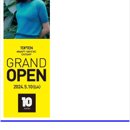
залуучууд чөлөөт цагаа
өнгөрүүлдэг, жуулчид зорьж
ирдэг цэг болгоно
2026 оны 7 сар 21 / 16 цаг 47 минут
Тусгай замын автобус /BRT/ төслийн удирдах
хорооны ээлжит хуралдаан боллоо
2026 оны 7 сар 21 / 16 цаг 43 минут
Ерөнхий сайд Н.Учрал БНХАУ-аас Монгол Улсад
суугаа Элчин сайд Шэнь Миньжюанийг хүлээн
авч уулзав
2026 оны 7 сар 21 / 16 цаг 39 минут
БҮГД НАЙРАМДАХ ТАЖИКИСТАН УЛСТАЙ
ЭДИЙН ЗАСГИЙН ХАМТЫН АЖИЛЛАГААГ
ӨРГӨЖҮҮЛНЭ
2026 оны 7 сар 21 / 16 цаг 34 минут
26,992 суралцагч хотхоны бага сургуульд, 8100
суралцагч төрөлжсөн ахлах сургуульд
суралцана
2026 оны 7 сар 21 / 13 цаг 43 минут
COP17 хурлын үеэрх замын хөдөлгөөн, нийтийн