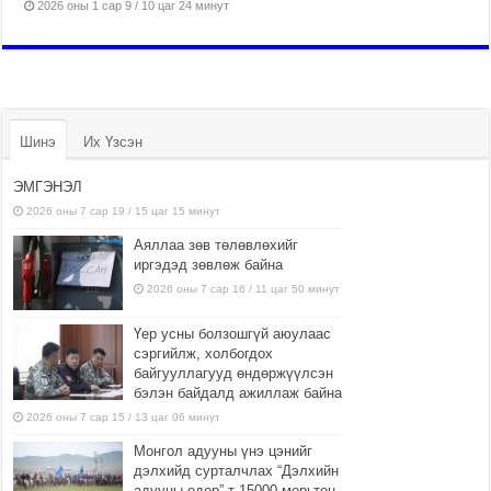
2026 оны 1 сар 9 / 10 цаг 24 минут
Шинэ
Их Үзсэн
ЭМГЭНЭЛ
2026 оны 7 сар 19 / 15 цаг 15 минут
Аяллаа зөв төлөвлөхийг
иргэдэд зөвлөж байна
2026 оны 7 сар 16 / 11 цаг 50 минут
Үер усны болзошгүй аюулаас
сэргийлж, холбогдох
байгууллагууд өндөржүүлсэн
бэлэн байдалд ажиллаж байна
2026 оны 7 сар 15 / 13 цаг 06 минут
Монгол адууны үнэ цэнийг
дэлхийд сурталчлах “Дэлхийн
адууны өдөр”-т 15000 морьтон