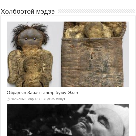
Холбоотой мэдээ
Ойрадын Заяач тэнгэр буюу Эзээ
2026 оны 5 сар 13 / 13 цаг 35 минут