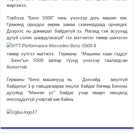
жиргэжээ.
Тэрбээр “Бенз S500″ чинь үнэхээр догь машин юм.
Гражинд орохдоо өөрөө замаа сканнердаад орчихдог.
Дээрээс нь домакрат байдаггүй ээ. Яагаад гэж асуухад
дугуй солих шаардлагагүй” гэх мэ
тчилэн төмөр шинэхэн
төмөр хүлгээ магтжээ. Германы “Машины хаан гэддэг
Бенз”ын S500 загвар түүнд үнэхээр таалагдсан
бололтой.
Германы “Бенз машинууд нь Дэлхийд аюулгүй
байдалыг 1-р тавьдагаараа онцлог байдаг бөгөөд Бензны
дугуйнд “Мөнгөн ус” байдаг учир ямарч нөхцөлд
онхолддоггүй учиртай юм байна.