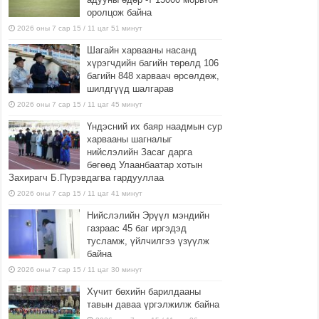
оролцож байна
2026 оны 7 сар 15 / 11 цаг 51 минут
Шагайн харвааны насанд
хүрэгчдийн багийн төрөлд 106
багийн 848 харваач өрсөлдөж,
шилдгүүд шалгарав
2026 оны 7 сар 15 / 11 цаг 45 минут
Үндэсний их баяр наадмын сур
харвааны шагналыг
нийслэлийн Засаг дарга
бөгөөд Улаанбаатар хотын
Захирагч Б.Пүрэвдагва гардууллаа
2026 оны 7 сар 15 / 11 цаг 41 минут
Нийслэлийн Эрүүл мэндийн
газраас 45 баг иргэдэд
тусламж, үйлчилгээ үзүүлж
байна
2026 оны 7 сар 15 / 11 цаг 30 минут
Хүчит бөхийн барилдааны
тавын даваа үргэлжилж байна