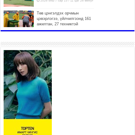
2026 оны 7 сар 15 / 11 цаг 26 минут
Төв цэнгэлдэх орчмын
цэвэрлэгээ, үйлчилгээнд 161
ажилтан, 27 техниктэй
ажиллаж байна
2026 оны 7 сар 15 / 11 цаг 22 минут
Наадмын амралтын өдрүүдэд
нийслэлийн эрүүл мэндийн
байгууллагууд дараах
хуваарийн дагуу ажиллана
2026 оны 7 сар 15 / 11 цаг 18 минут
Үндэсний их баяр наадам
эхэллээ
2026 оны 7 сар 15 / 11 цаг 14 минут
Үер усны аюулаас сэргийлж, нийслэлийн Онцгой
байдлын газрын 162 алба хаагч үүрэг гүйцэтгэж
байна
2026 оны 7 сар 15 / 11 цаг 07 минут
Үндэсний их сурын харваанд 850 харваач цэц
мэргэнээ сорьж байна