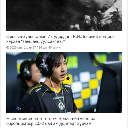
Оросын хувьсгалын Их удирдагч В.И.Лениний цогцосыг
хэрхэн “заншаншуулсан” вэ?”
2026 оны 1 сар 27 / 16 цаг 40 минут
Е-спортын монгол тоглогч Senzu-ийн үнэлгээ
ойролцоогоор 1.5-2 сая ам.долларт хүрчээ