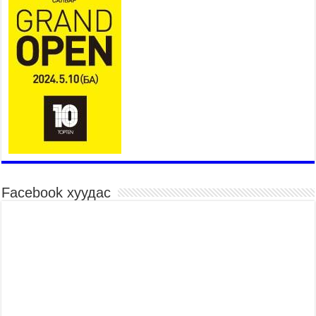
2026 оны 7 сар 15 / 11 цаг 03 минут
Төв цэнгэлдэхийн эргэн тойронд
2026 оны 7 сар 15 / 10 цаг 58 минут
Үндэсний их баяр наадмын шагайн харваа
насанд хүрэгчдийн багийн харваагаар
үргэлжилж байна
2026 оны 7 сар 15 / 10 цаг 52 минут
Үндэсний их баяр наадмын хүчит бөхийн
барилдаан эхэллээ
2026 оны 7 сар 15 / 10 цаг 46 минут
Үндэсний хувцасны өдрийг тохиолдуулан
Facebook хуудас
“Дээлтэй монгол наадам” боллоо
2026 оны 7 сар 15 / 10 цаг 41 минут
МОНГОЛ УЛСЫН ЕРӨНХИЙ САЙД Н.УЧРАЛ
БАЯР НААДМЫН НЭЭЛТЭД ОРОЛЦОЖ,
НААДАМЧИН ОЛОНД МЭНДЧИЛГЭЭ
ДЭВШҮҮЛЭВ
2026 оны 7 сар 14 / 17 цаг 56 минут
МОНГОЛ УЛСЫН ЕРӨНХИЙ САЙД Н.УЧРАЛ