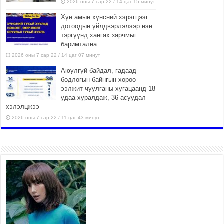
2026 оны 7 сар 22 / 14 цаг 15 минут
Хүн амын хүнсний хэрэгцээг
дотоодын үйлдвэрлэлээр нэн
тэргүүнд хангах зарчмыг
баримтална
2026 оны 7 сар 22 / 14 цаг 07 минут
Аюулгүй байдал, гадаад
бодлогын байнгын хороо
ээлжит чуулганы хугацаанд 18
удаа хуралдаж, 36 асуудал
хэлэлцжээ
2026 оны 7 сар 22 / 11 цаг 43 минут
“4 улирлын турш үйл
ажиллагаа явуулах
боломжтой-Хүүхэд хөгжүүлэх
төв” байгуулах төсөлд төр,
хувийн хэвшлийн түншлэлийн хүрээнд хамтран
ажиллахыг урьж байна
2026 оны 7 сар 22 / 9 цаг 28 минут
Б.Пүрэвдагва: “Урт цагаан”-ыг
залуучууд чөлөөт цагаа
өнгөрүүлдэг, жуулчид зорьж