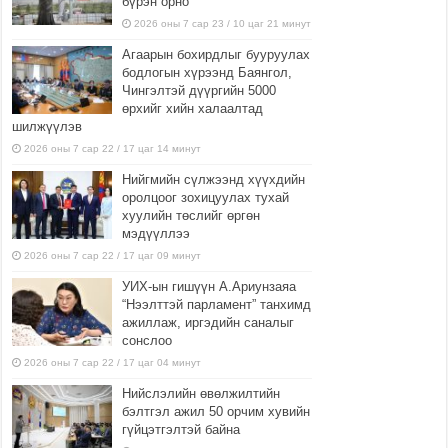
бүрэн орно
2026 оны 7 сар 23 / 10 цаг 21 минут
Агаарын бохирдлыг бууруулах
бодлогын хүрээнд Баянгол,
Чингэлтэй дүүргийн 5000
өрхийг хийн халаалтад
шилжүүлэв
2026 оны 7 сар 22 / 17 цаг 14 минут
Нийгмийн сүлжээнд хүүхдийн
оролцоог зохицуулах тухай
хуулийн төслийг өргөн
мэдүүллээ
2026 оны 7 сар 22 / 17 цаг 09 минут
УИХ-ын гишүүн А.Ариунзаяа
“Нээлттэй парламент” танхимд
ажиллаж, иргэдийн саналыг
сонслоо
2026 оны 7 сар 22 / 17 цаг 04 минут
Нийслэлийн өвөлжилтийн
бэлтгэл ажил 50 орчим хувийн
гүйцэтгэлтэй байна