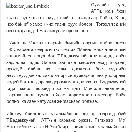
Сүүлийн үед
АТГ-ынхан “хэн
хаана юуг яасан гэнүү, хэнийг л шалгахаар байна, Хэнд
ноо байна” хэмээн чих тавин суух болсон. Тэгвэл тэдний
овоо хараанд Т.Бадамжунай орсон гэнэ.
Учир нь МАН-ын нарийн бичгийн даргын албаа өгсөн
Ж.Сүхбаатар өөрийн твиттертээ “Манай улсын авилгын
загалмайлсан эцэг бол Т.Бадамжунай. Авилгачдад дайн
зарлалаа гэдэг. Яагаад авилгын мафийн эзэд шоронд
орохгүй байна вэ. Нам дамжсан бас хуулийн
ажилтнуудын халхавчинд орсон луйварчид энэ улс орныг
хэдий болтол дарлаж доромжилж даврах вэ. Бадамжунай
гэдэг мафи шоронд ороогүй цагт Монголд авилгачид
жаргаж олон тумэн айдас доромжлол амссаар байх
болно” хэмээн хатуухан жиргэснээс болжээ.
Ийнхүү Авилгалын загалмайлсан эцгээр тодроод буй
Т.Бадамжунай АТГ-ын хараанд оржээ. Тэгэхээр МУ
Ерөнхийлөгч асан Н.Энхбаярыг авилгалын загалмайлсан