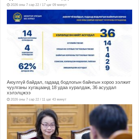
2026 оны 7 сар 22 / 17 цаг 09 минут
Аюулгүй байдал, гадаад бодлогын байнгын хороо ээлжит
чуулганы хугацаанд 18 удаа хуралдаж, 36 асуудал
хэлэлцжээ
2026 оны 7 сар 22 / 11 цаг 43 минут