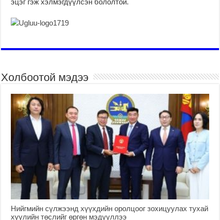
эцэг гэж хэлмэгдүүлсэн бололтой.
Холбоотой мэдээ
Нийгмийн сүлжээнд хүүхдийн оролцоог зохицуулах тухай
хуулийн төслийг өргөн мэдүүллээ