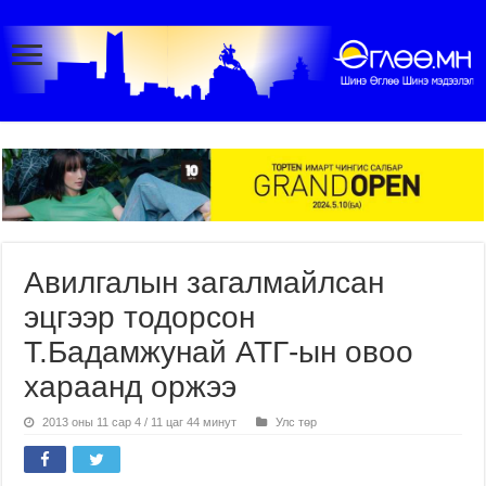
Авилгалын загалмайлсан
эцгээр тодорсон
Т.Бадамжунай АТГ-ын овоо
хараанд оржээ
2013 оны 11 сар 4 / 11 цаг 44 минут
Улс төр