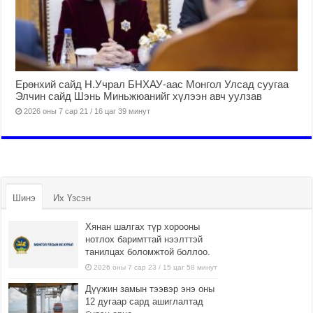
Ерөнхий сайд Н.Учрал БНХАУ-аас Монгол Улсад суугаа
Элчин сайд Шэнь Миньжюанийг хүлээн авч уулзав
2026 оны 7 сар 21 / 16 цаг 39 минут
Шинэ
Их Үзсэн
Хянан шалгах түр хорооны
нотлох баримттай нээлттэй
танилцах боломжтой боллоо.
2026 оны 7 сар 23 / 15 цаг 58 минут
Дүүжин замын тээвэр энэ оны
12 дугаар сард ашиглалтад