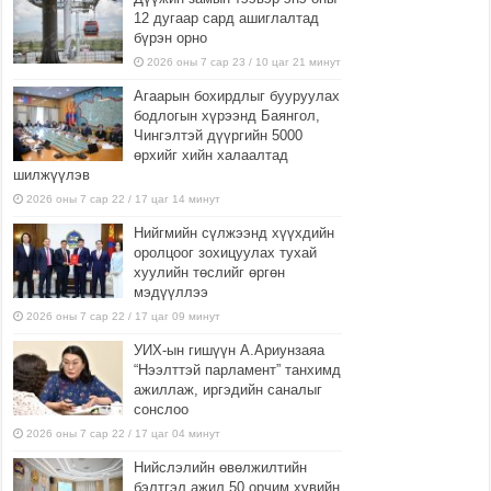
12 дугаар сард ашиглалтад
бүрэн орно
2026 оны 7 сар 23 / 10 цаг 21 минут
Агаарын бохирдлыг бууруулах
бодлогын хүрээнд Баянгол,
Чингэлтэй дүүргийн 5000
өрхийг хийн халаалтад
шилжүүлэв
2026 оны 7 сар 22 / 17 цаг 14 минут
Нийгмийн сүлжээнд хүүхдийн
оролцоог зохицуулах тухай
хуулийн төслийг өргөн
мэдүүллээ
2026 оны 7 сар 22 / 17 цаг 09 минут
УИХ-ын гишүүн А.Ариунзаяа
“Нээлттэй парламент” танхимд
ажиллаж, иргэдийн саналыг
сонслоо
2026 оны 7 сар 22 / 17 цаг 04 минут
Нийслэлийн өвөлжилтийн
бэлтгэл ажил 50 орчим хувийн