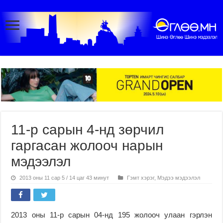
11-р сарын 4-нд зөрчил
гаргасан жолооч нарын
мэдээлэл
2013 оны 11 сар 5 / 14 цаг 43 минут
Гэмт хэрэг
,
Мэдээ мэдээлэл
2013 оны 11-р сарын 04-нд 195 жолооч улаан гэрлэн