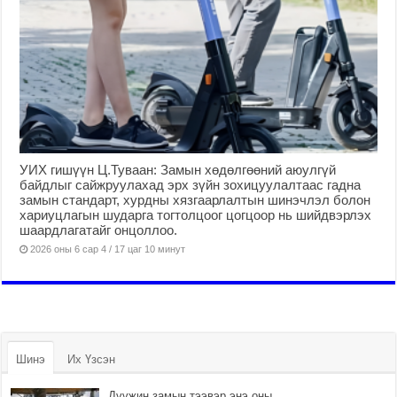
УИХ гишүүн Ц.Туваан: Замын хөдөлгөөний аюулгүй
байдлыг сайжруулахад эрх зүйн зохицуулалтаас гадна
замын стандарт, хурдны хязгаарлалтын шинэчлэл болон
хариуцлагын шударга тогтолцоог цогцоор нь шийдвэрлэх
шаардлагатайг онцоллоо.
2026 оны 6 сар 4 / 17 цаг 10 минут
Шинэ
Их Үзсэн
Дүүжин замын тээвэр энэ оны