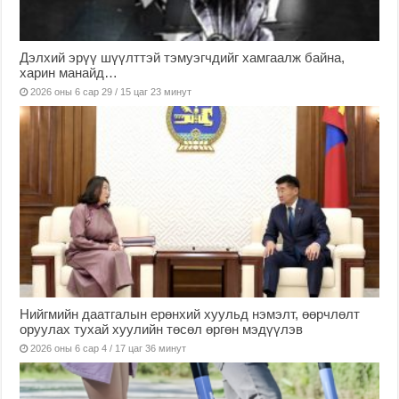
Дэлхий эрүү шүүлттэй тэмуэгчдийг хамгаалж байна,
харин манайд…
2026 оны 6 сар 29 / 15 цаг 23 минут
Нийгмийн даатгалын ерөнхий хуульд нэмэлт, өөрчлөлт
оруулах тухай хуулийн төсөл өргөн мэдүүлэв
2026 оны 6 сар 4 / 17 цаг 36 минут