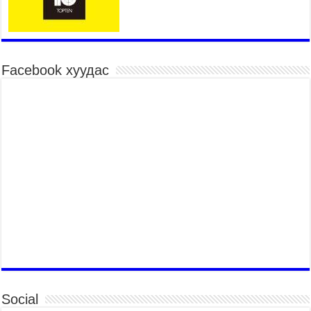
COP17 хурлын үеэрх замын хөдөлгөөн, нийтийн
тээврийн зохицуулалт, сургууль, цэцэрлэг, зах,
худалдааны төвийн ажиллах хуваарийг гаргаж,
иргэдэд мэдээлэхийг үүрэг болголоо
2026 оны 7 сар 21 / 11 цаг 59 минут
Facebook хуудас
Гэр бүлийн хэрэг шүүхэд хянан шийдвэрлэх
тухай хуулиар хүүхдийн дээд ашиг сонирхлыг
нэн тэргүүнд хангахыг баталгаажууллаа
2026 оны 7 сар 21 / 11 цаг 42 минут
Б.Пүрэвдагва: “Туул-1” коллекторыг ашиглалтад
оруулж байж бид гэр хорооллыг барилгажуулна
2026 оны 7 сар 21 / 10 цаг 15 минут
НИЙСЛЭЛ, АЙМГИЙН УДИРДЛАГУУДЫН
АЖЛЫГ ХҮНД СУРТЛЫГ БУУРУУЛЖ, ИРГЭД,
АЖ АХУЙН НЭГЖИЙН АЧААГ ХЭРХЭН
ХӨНГӨЛСНӨӨР ДҮГНЭНЭ
2026 оны 7 сар 21 / 10 цаг 09 минут
Байнгын хорооны дарга М.Мандхай Цөлжилттэй
тэмцэх тухай НҮБ-ын конвенцын талуудын 17
дугаар бага хурал (СОР17)-ын бэлтгэл ажлын
Social
явцтай танилцлаа