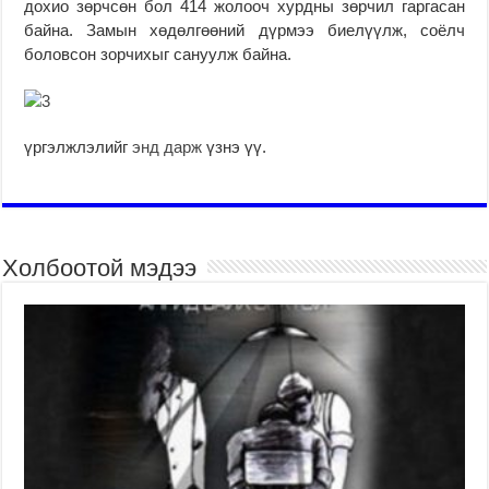
дохио зөрчсөн бол 414 жолооч хурдны зөрчил гаргасан
байна. Замын хөдөлгөөний дүрмээ биелүүлж, соёлч
боловсон зорчихыг сануулж байна.
үргэлжлэлийг
энд дарж
үзнэ үү.
Холбоотой мэдээ