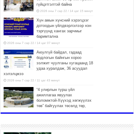
гүйцэтгэлтэй байна
2026 оны 7 сар 22 / 14 цаг 15 минут
Хүн амын хүнсний хэрэгцээг
дотоодын үйлдвэрлэлээр нэн
тэргүүнд хангах зарчмыг
баримтална
2026 оны 7 сар 22 / 14 цаг 07 минут
Аюулгүй байдал, гадаад
бодлогын байнгын хороо
ээлжит чуулганы хугацаанд 18
удаа хуралдаж, 36 асуудал
хэлэлцжээ
2026 оны 7 сар 22 / 11 цаг 43 минут
“4 улирлын турш үйл
ажиллагаа явуулах
боломжтой-Хүүхэд хөгжүүлэх
төв” байгуулах төсөлд төр,
хувийн хэвшлийн түншлэлийн хүрээнд хамтран
ажиллахыг урьж байна
2026 оны 7 сар 22 / 9 цаг 28 минут
Б.Пүрэвдагва: “Урт цагаан”-ыг