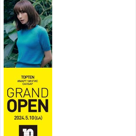
залуучууд чөлөөт цагаа
өнгөрүүлдэг, жуулчид зорьж
ирдэг цэг болгоно
2026 оны 7 сар 21 / 16 цаг 47 минут
Тусгай замын автобус /BRT/
төслийн удирдах хорооны
ээлжит хуралдаан боллоо
2026 оны 7 сар 21 / 16 цаг 43 минут
Ерөнхий сайд Н.Учрал БНХАУ-аас Монгол Улсад
суугаа Элчин сайд Шэнь Миньжюанийг хүлээн
авч уулзав
2026 оны 7 сар 21 / 16 цаг 39 минут
БҮГД НАЙРАМДАХ ТАЖИКИСТАН УЛСТАЙ
ЭДИЙН ЗАСГИЙН ХАМТЫН АЖИЛЛАГААГ
ӨРГӨЖҮҮЛНЭ
2026 оны 7 сар 21 / 16 цаг 34 минут
26,992 суралцагч хотхоны бага сургуульд, 8100
суралцагч төрөлжсөн ахлах сургуульд
суралцана
2026 оны 7 сар 21 / 13 цаг 43 минут