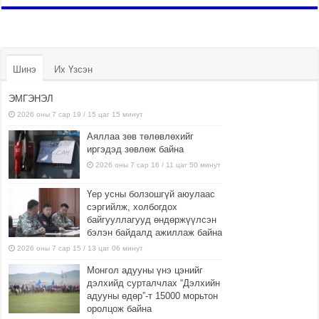
Шинэ
Их Үзсэн
ЭМГЭНЭЛ
2026 оны 7 сар 19 / 15 цаг 15 минут
Аяллаа зөв төлөвлөхийг
иргэдэд зөвлөж байна
2026 оны 7 сар 16 / 11 цаг 50 минут
Үер усны болзошгүй аюулаас
сэргийлж, холбогдох
байгууллагууд өндөржүүлсэн
бэлэн байдалд ажиллаж байна
2026 оны 7 сар 15 / 13 цаг 06 минут
Монгол адууны үнэ цэнийг
дэлхийд сурталчлах “Дэлхийн
адууны өдөр”-т 15000 морьтон
оролцож байна