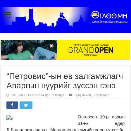
“Петровис”-ын өв залгамжлагч
Аваргын нүүрийг зүссэн гэнэ
2013 оны 11 сар 6 / 14 цаг 53 минут
Оддын хов
,
Шар мэдээ
Өнгөрсөн 10-р сарын
31-ны өдөр
Д.Дагвадорж аваргыг Монголдоо л хамгийн өндөр үнэтэйд