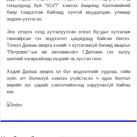
тооцогдоод буй “VLVT” хэмээх бааранд Халловийний
баяр тэмдэглэж байгаад хүнтэй муудалцаж, улмаар
зодоон үүсгэсэн.
Энэ үеэрээ хүнд хутгалуулсан эсвэл бусдыг хутгалаж
танхайрсан гэх мэдээлэл цацагдаад байсан билээ.
Тэгвэл Дагваа аварга хэнийг ч хутгалаагүй бөгөөд аваргыг
“Петровис”-ын өв залгамжлагч Г.Дөлгөөн гэх залуу
шилний хагархайгаар нүүрийг нь зүссэн гэнэ.
Хэдий Дагваа аварга эл бүх мэдээллийг худлаа, тийм
зүйл огт болоогүй хэмээн үгүйсгэсэн ч одоо болтол
өөрийн зүс царайг хэвлэлийнхэнд харуулахгүй байгаа
юм.