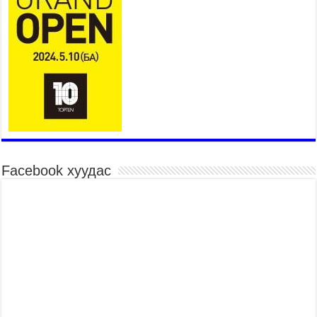
Төв цэнгэлдэхийн эргэн тойронд
2026 оны 7 сар 15 / 10 цаг 58 минут
Үндэсний их баяр наадмын шагайн харваа
насанд хүрэгчдийн багийн харваагаар
үргэлжилж байна
2026 оны 7 сар 15 / 10 цаг 52 минут
Үндэсний их баяр наадмын хүчит бөхийн
барилдаан эхэллээ
2026 оны 7 сар 15 / 10 цаг 46 минут
Үндэсний хувцасны өдрийг тохиолдуулан
Facebook хуудас
“Дээлтэй монгол наадам” боллоо
2026 оны 7 сар 15 / 10 цаг 41 минут
МОНГОЛ УЛСЫН ЕРӨНХИЙ САЙД Н.УЧРАЛ
БАЯР НААДМЫН НЭЭЛТЭД ОРОЛЦОЖ,
НААДАМЧИН ОЛОНД МЭНДЧИЛГЭЭ
ДЭВШҮҮЛЭВ
2026 оны 7 сар 14 / 17 цаг 56 минут
МОНГОЛ УЛСЫН ЕРӨНХИЙ САЙД Н.УЧРАЛ
БҮГД НАЙРАМДАХ СОЛОНГОС УЛСЫН
ЕРӨНХИЙЛӨГЧ И ЖЭ МЁН-Д БАРААЛХАВ