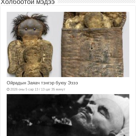
Холбоотой мэдээ
Ойрадын Заяач тэнгэр буюу Эзээ
2026 оны 5 сар 13 / 13 цаг 35 минут