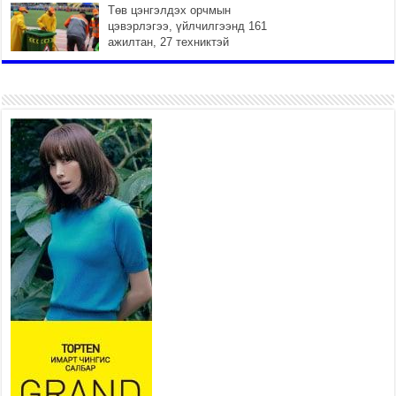
Төв цэнгэлдэх орчмын
цэвэрлэгээ, үйлчилгээнд 161
ажилтан, 27 техниктэй
ажиллаж байна
2026 оны 7 сар 15 / 11 цаг 22 минут
Наадмын амралтын өдрүүдэд
нийслэлийн эрүүл мэндийн
байгууллагууд дараах
хуваарийн дагуу ажиллана
2026 оны 7 сар 15 / 11 цаг 18 минут
Үндэсний их баяр наадам
эхэллээ
2026 оны 7 сар 15 / 11 цаг 14 минут
Үер усны аюулаас сэргийлж, нийслэлийн Онцгой
байдлын газрын 162 алба хаагч үүрэг гүйцэтгэж
байна
2026 оны 7 сар 15 / 11 цаг 07 минут
Үндэсний их сурын харваанд 850 харваач цэц
мэргэнээ сорьж байна
2026 оны 7 сар 15 / 11 цаг 03 минут