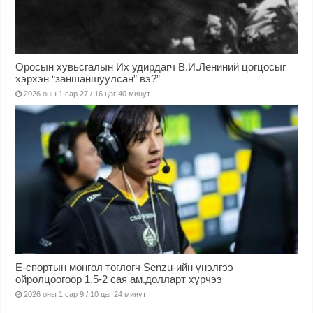
Оросын хувьсгалын Их удирдагч В.И.Лениний цогцосыг
хэрхэн “заншаншуулсан” вэ?”
2026 оны 1 сар 27 / 16 цаг 40 минут
Е-спортын монгол тоглогч Senzu-ийн үнэлгээ
ойролцоогоор 1.5-2 сая ам.долларт хүрчээ
2026 оны 1 сар 9 / 10 цаг 24 минут