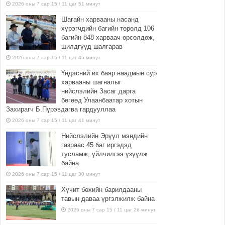
2026 оны 7 сар 15 / 11 цаг 51 минут
Шагайн харвааны насанд
хүрэгчдийн багийн төрөлд 106
багийн 848 харваач өрсөлдөж,
шилдгүүд шалгарав
2026 оны 7 сар 15 / 11 цаг 45 минут
Үндэсний их баяр наадмын сур
харвааны шагналыг
нийслэлийн Засаг дарга
бөгөөд Улаанбаатар хотын
Захирагч Б.Пүрэвдагва гардууллаа
2026 оны 7 сар 15 / 11 цаг 41 минут
Нийслэлийн Эрүүл мэндийн
газраас 45 баг иргэдэд
тусламж, үйлчилгээ үзүүлж
байна
2026 оны 7 сар 15 / 11 цаг 30 минут
Хүчит бөхийн барилдааны
тавын даваа үргэлжилж байна
2026 оны 7 сар 15 / 11 цаг 26 минут