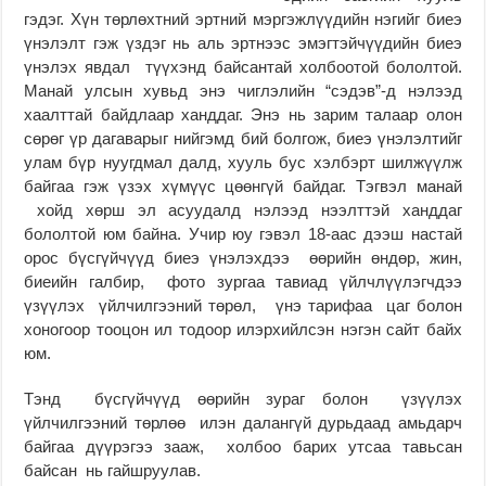
гэдэг. Хүн төрлөхтний эртний мэргэжлүүдийн нэгийг биеэ
үнэлэлт гэж үздэг нь аль эртнээс эмэгтэйчүүдийн биеэ
үнэлэх явдал түүхэнд байсантай холбоотой бололтой.
Манай улсын хувьд энэ чиглэлийн “сэдэв”-д нэлээд
хаалттай байдлаар ханддаг. Энэ нь зарим талаар олон
сөрөг үр дагаварыг нийгэмд бий болгож, биеэ үнэлэлтийг
улам бүр нуугдмал далд, хууль бус хэлбэрт шилжүүлж
байгаа гэж үзэх хүмүүс цөөнгүй байдаг. Тэгвэл манай
хойд хөрш эл асуудалд нэлээд нээлттэй ханддаг
бололтой юм байна. Учир юу гэвэл 18-аас дээш настай
орос бүсгүйчүүд биеэ үнэлэхдээ өөрийн өндөр, жин,
биеийн галбир, фото зургаа тавиад үйлчлүүлэгчдээ
үзүүлэх үйлчилгээний төрөл, үнэ тарифаа цаг болон
хоногоор тооцон ил тодоор илэрхийлсэн нэгэн сайт байх
юм.
Тэнд бүсгүйчүүд өөрийн зураг болон үзүүлэх
үйлчилгээний төрлөө илэн далангүй дурьдаад амьдарч
байгаа дүүрэгээ зааж, холбоо барих утсаа тавьсан
байсан нь гайшруулав.