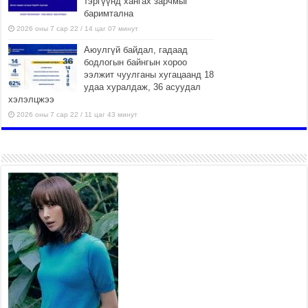
тэргүүнд хангах зарчмыг
баримтална
2026 оны 7 сар 22 / 14 цаг 07 минут
Аюулгүй байдал, гадаад
бодлогын байнгын хороо
ээлжит чуулганы хугацаанд 18
удаа хуралдаж, 36 асуудал
хэлэлцжээ
2026 оны 7 сар 22 / 11 цаг 43 минут
“4 улирлын турш үйл
ажиллагаа явуулах
боломжтой-Хүүхэд хөгжүүлэх
төв” байгуулах төсөлд төр,
хувийн хэвшлийн түншлэлийн хүрээнд хамтран
ажиллахыг урьж байна
2026 оны 7 сар 22 / 9 цаг 28 минут
Б.Пүрэвдагва: “Урт цагаан”-ыг
залуучууд чөлөөт цагаа
өнгөрүүлдэг, жуулчид зорьж
ирдэг цэг болгоно
2026 оны 7 сар 21 / 16 цаг 47 минут
Тусгай замын автобус /BRT/ төслийн удирдах