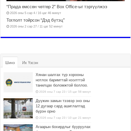
“Прада өмссөн чөтгөр 2” Box Office-ыг тэргүүлжээ
2026 оны 5 сар 4 / 16 цаг 46 минут
Тоглолт тойрсон “Дэд бүтэц”
2026 оны 2 сар 27 / 11 цаг 52 минут
Шинэ
Их Үзсэн
Хянан шалгах түр хорооны
нотлох баримттай нээлттэй
танилцах боломжтой боллоо.
2026 оны 7 сар 23 / 15 цаг 58 минут
Дүүжин замын тээвэр энэ оны
12 дугаар сард ашиглалтад
бүрэн орно
2026 оны 7 сар 23 / 10 цаг 21 минут
Агаарын бохирдлыг бууруулах