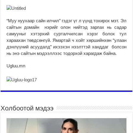
“Муу нуухаар сайн илчил” гэдэг үг л үүнд тохирох мэт. Эл
сайтын домайн нэрийг олон нийтэд зарлах нь садар
самууныг хэтэрхий сурталчилсан хэрэг болох тул
хараахан төвдсөнгүй. Ямартай ч хойт хөршийнхөн “улаан
дэнлүүний асуудалд” ихээхэн нээлттэй ханддаг болсон
нь энэ сайтын мэдээллээс тодорхой харагдаж байна.
Ugluu.mn
Холбоотой мэдээ