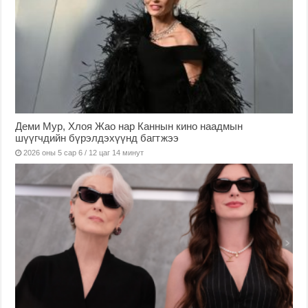
Деми Мур, Хлоя Жао нар Каннын кино наадмын
шүүгчдийн бүрэлдэхүүнд багтжээ
2026 оны 5 сар 6 / 12 цаг 14 минут