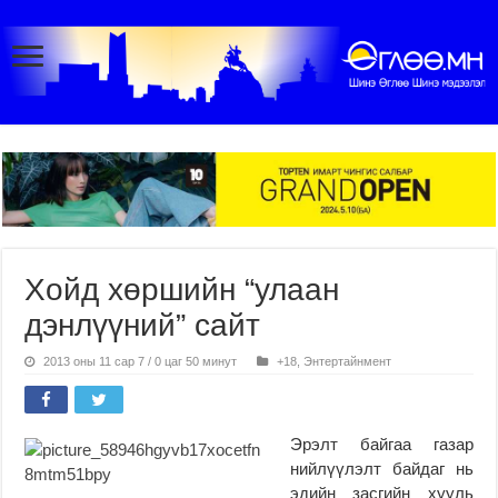
Хойд хөршийн “улаан
дэнлүүний” сайт
2013 оны 11 сар 7 / 0 цаг 50 минут
+18
,
Энтертайнмент
Эрэлт байгаа газар
нийлүүлэлт байдаг нь
эдийн засгийн хууль