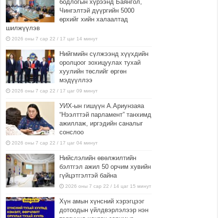
бодлогын хүрээнд Баянгол,
Чингэлтэй дүүргийн 5000
өрхийг хийн халаалтад
шилжүүлэв
2026 оны 7 сар 22 / 17 цаг 14 минут
Нийгмийн сүлжээнд хүүхдийн
оролцоог зохицуулах тухай
хуулийн төслийг өргөн
мэдүүллээ
2026 оны 7 сар 22 / 17 цаг 09 минут
УИХ-ын гишүүн А.Ариунзаяа
“Нээлттэй парламент” танхимд
ажиллаж, иргэдийн саналыг
сонслоо
2026 оны 7 сар 22 / 17 цаг 04 минут
Нийслэлийн өвөлжилтийн
бэлтгэл ажил 50 орчим хувийн
гүйцэтгэлтэй байна
2026 оны 7 сар 22 / 14 цаг 15 минут
Хүн амын хүнсний хэрэгцээг
дотоодын үйлдвэрлэлээр нэн