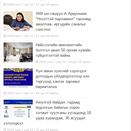
2026 оны 7 сар 22 / 17 цаг 09 минут
УИХ-ын гишүүн А.Ариунзаяа
“Нээлттэй парламент” танхимд
ажиллаж, иргэдийн саналыг
сонслоо
2026 оны 7 сар 22 / 17 цаг 04 минут
Нийслэлийн өвөлжилтийн
бэлтгэл ажил 50 орчим хувийн
гүйцэтгэлтэй байна
2026 оны 7 сар 22 / 14 цаг 15 минут
Хүн амын хүнсний хэрэгцээг
дотоодын үйлдвэрлэлээр нэн
тэргүүнд хангах зарчмыг
баримтална
2026 оны 7 сар 22 / 14 цаг 07 минут
Аюулгүй байдал, гадаад
бодлогын байнгын хороо
ээлжит чуулганы хугацаанд 18
удаа хуралдаж, 36 асуудал
хэлэлцжээ
2026 оны 7 сар 22 / 11 цаг 43 минут