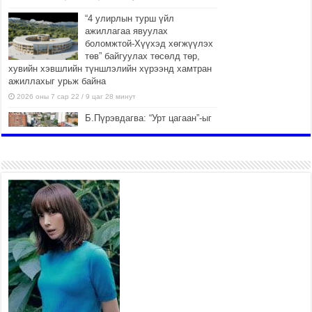
“4 улирлын турш үйл
ажиллагаа явуулах
боломжтой-Хүүхэд хөгжүүлэх
төв” байгуулах төсөлд төр,
хувийн хэвшлийн түншлэлийн хүрээнд хамтран
ажиллахыг урьж байна
2026 оны 7 сар 22 / 9 цаг 28 минут
Б.Пүрэвдагва: “Урт цагаан”-ыг
залуучууд чөлөөт цагаа
өнгөрүүлдэг, жуулчид зорьж
ирдэг цэг болгоно
2026 оны 7 сар 21 / 16 цаг 47 минут
Тусгай замын автобус /BRT/
төслийн удирдах хорооны
ээлжит хуралдаан боллоо
2026 оны 7 сар 21 / 16 цаг 43 минут
Ерөнхий сайд Н.Учрал БНХАУ-
аас Монгол Улсад суугаа
Элчин сайд Шэнь
Миньжюанийг хүлээн авч
уулзав