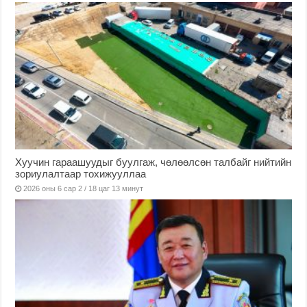
Хуучин гараашуудыг буулгаж, чөлөөлсөн талбайг нийтийн
зориулалтаар тохижууллаа
2026 оны 6 сар 2 / 18 цаг 13 минут