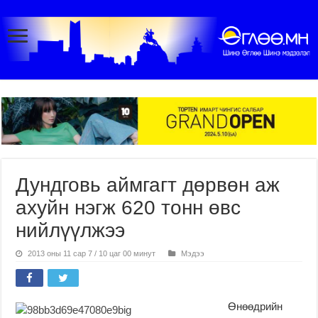
Дундговь аймгагт дөрвөн аж
ахуйн нэгж 620 тонн өвс
нийлүүлжээ
2013 оны 11 сар 7 / 10 цаг 00 минут
Мэдээ
Өнөөдрийн