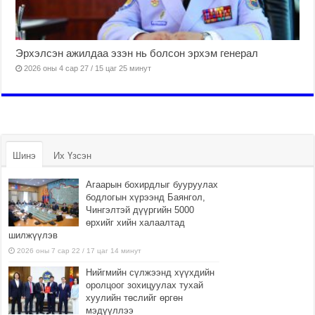
Эрхэлсэн ажилдаа эзэн нь болсон эрхэм генерал
2026 оны 4 сар 27 / 15 цаг 25 минут
Шинэ
Их Үзсэн
Агаарын бохирдлыг бууруулах
бодлогын хүрээнд Баянгол,
Чингэлтэй дүүргийн 5000
өрхийг хийн халаалтад
шилжүүлэв
2026 оны 7 сар 22 / 17 цаг 14 минут
Нийгмийн сүлжээнд хүүхдийн
оролцоог зохицуулах тухай
хуулийн төслийг өргөн
мэдүүллээ