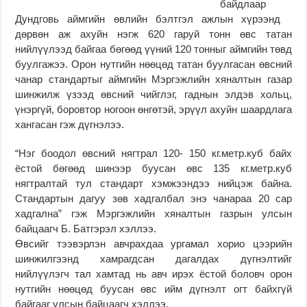
байдлаар
Дундговь аймгийн өвлийн бэлтгэл ажлын хүрээнд
дөрвөн аж ахуйн нэгж 620 гаруй тонн өвс татан
нийлүүлээд байгаа бөгөөд үүний 120 тонныг аймгийн төвд
буулгажээ. Орон нутгийн нөөцөд татан буулгасан өвсний
чанар стандартыг аймгийн Мэргэжлийн хяналтын газар
шинжилж үзээд өвсний чийглэг, гаднын элдэв хольц,
үнэргүй, боровтор ногоон өнгөтэй, эрүүл ахуйн шаардлага
хангасан гэж дүгнэлээ.
“Нэг боодол өвсний нягтрал 120- 150 кг.метр.куб байх
ёстой бөгөөд шинээр буусан өвс 135 кг.метр.куб
нягтралтай тул стандарт хэмжээндээ нийцэж байна.
Стандартын дагуу зөв хадгалбал энэ чанараа 20 сар
хадгална” гэж Мэргэжлийн хяналтын газрын улсын
байцаагч Б. Батгэрэл хэллээ.
Өвсийг тээвэрлэн авчрахдаа ургамал хорио цээрийн
шинжилгээнд хамрагдсан дагалдах дүгнэлтийг
нийлүүлэгч тал хамтад нь авч ирэх ёстой боловч орон
нутгийн нөөцөд буусан өвс ийм дүгнэлт огт байхгүй
байгааг улсын байцаагч хэллээ.