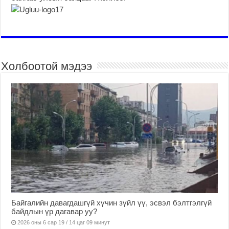
Холбоотой мэдээ
Байгалийн давагдашгүй хүчин зүйл үү, эсвэл бэлтгэлгүй
байдлын үр дагавар уу?
2026 оны 6 сар 19 / 14 цаг 09 минут