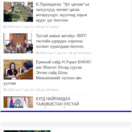
Б.Пүрэвдагва: “Урт цагаан”-ыг
залуучууд чөлөөт цагаа
өнгөрүүлдэг, жуулчид зорьж
ирдэг цэг болгоно
2026 оны 7 сар 21 / 16 цаг 47 минут
Тусгай замын автобус /BRT/
төслийн удирдах хорооны
ээлжит хуралдаан боллоо
2026 оны 7 сар 21 / 16 цаг 43 минут
Ерөнхий сайд Н.Учрал БНХАУ-
аас Монгол Улсад суугаа
Элчин сайд Шэнь
Миньжюанийг хүлээн авч
уулзав
2026 оны 7 сар 21 / 16 цаг 39 минут
БҮГД НАЙРАМДАХ
ТАЖИКИСТАН УЛСТАЙ
ЭДИЙН ЗАСГИЙН ХАМТЫН
АЖИЛЛАГААГ ӨРГӨЖҮҮЛНЭ
2026 оны 7 сар 21 / 16 цаг 34 минут
26,992 суралцагч хотхоны бага