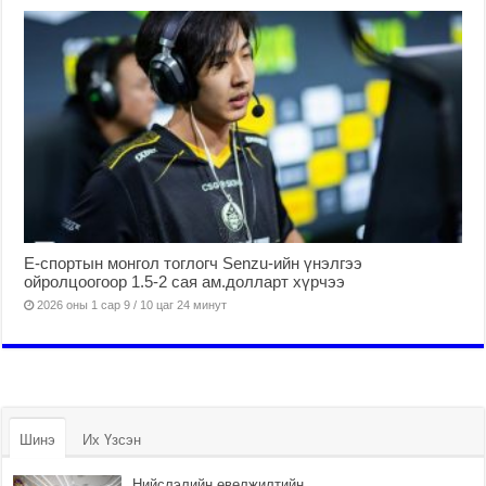
Е-спортын монгол тоглогч Senzu-ийн үнэлгээ
ойролцоогоор 1.5-2 сая ам.долларт хүрчээ
2026 оны 1 сар 9 / 10 цаг 24 минут
Шинэ
Их Үзсэн
Нийслэлийн өвөлжилтийн