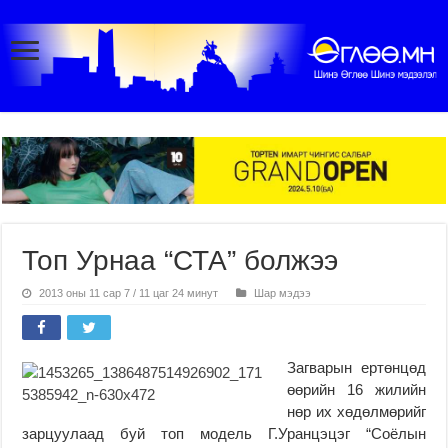
Топ Урнаа “СТА” болжээ
2013 оны 11 сар 7 / 11 цаг 24 минут
Шар мэдээ
Загварын ертөнцөд
өөрийн 16 жилийн
нөр их хөдөлмөрийг
зарцуулаад буй топ модель Г.Уранцэцэг “Соёлын