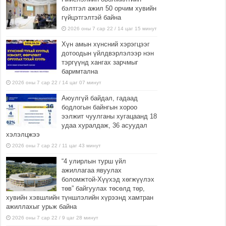
бэлтгэл ажил 50 орчим хувийн
гүйцэтгэлтэй байна
2026 оны 7 сар 22 / 14 цаг 15 минут
Хүн амын хүнсний хэрэгцээг
дотоодын үйлдвэрлэлээр нэн
тэргүүнд хангах зарчмыг
баримтална
2026 оны 7 сар 22 / 14 цаг 07 минут
Аюулгүй байдал, гадаад
бодлогын байнгын хороо
ээлжит чуулганы хугацаанд 18
удаа хуралдаж, 36 асуудал
хэлэлцжээ
2026 оны 7 сар 22 / 11 цаг 43 минут
“4 улирлын турш үйл
ажиллагаа явуулах
боломжтой-Хүүхэд хөгжүүлэх
төв” байгуулах төсөлд төр,
хувийн хэвшлийн түншлэлийн хүрээнд хамтран
ажиллахыг урьж байна
2026 оны 7 сар 22 / 9 цаг 28 минут