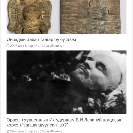
Ойрадын Заяач тэнгэр буюу Эзээ
2026 оны 5 сар 13 / 13 цаг 35 минут
Оросын хувьсгалын Их удирдагч В.И.Лениний цогцосыг
хэрхэн “заншаншуулсан” вэ?”
2026 оны 1 сар 27 / 16 цаг 40 минут