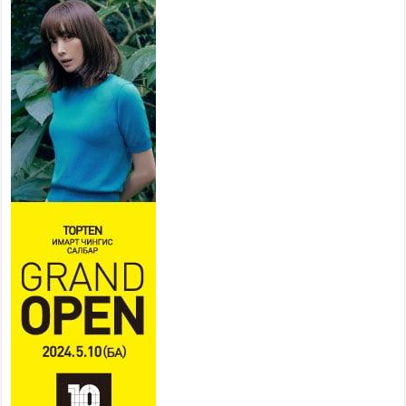
сургуульд, 8100 суралцагч
төрөлжсөн ахлах сургуульд
суралцана
2026 оны 7 сар 21 / 13 цаг 43 минут
COP17 хурлын үеэрх замын
хөдөлгөөн, нийтийн тээврийн
зохицуулалт, сургууль,
цэцэрлэг, зах, худалдааны
төвийн ажиллах хуваарийг гаргаж, иргэдэд
мэдээлэхийг үүрэг болголоо
2026 оны 7 сар 21 / 11 цаг 59 минут
Гэр бүлийн хэрэг шүүхэд хянан шийдвэрлэх
тухай хуулиар хүүхдийн дээд ашиг сонирхлыг
нэн тэргүүнд хангахыг баталгаажууллаа
2026 оны 7 сар 21 / 11 цаг 42 минут
Б.Пүрэвдагва: “Туул-1” коллекторыг ашиглалтад
оруулж байж бид гэр хорооллыг барилгажуулна
2026 оны 7 сар 21 / 10 цаг 15 минут
НИЙСЛЭЛ, АЙМГИЙН УДИРДЛАГУУДЫН
АЖЛЫГ ХҮНД СУРТЛЫГ БУУРУУЛЖ, ИРГЭД,
АЖ АХУЙН НЭГЖИЙН АЧААГ ХЭРХЭН