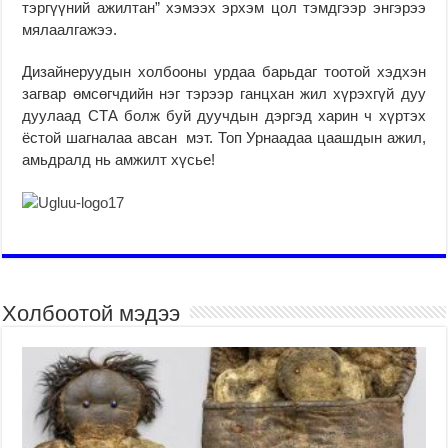
тэргүүний ажилтан” хэмээх эрхэм цол тэмдгээр энгэрээ
мялаалгажээ.
Дизайнеруудын холбооны урдаа барьдаг тоотой хэдхэн
загвар өмсөгчдийн нэг тэрээр ганцхан жил хүрэхгүй дуу
дуулаад СТА болж буй дуучдын дэргэд харин ч хүртэх
ёстой шагналаа авсан мэт. Топ Урнаадаа цаашдын ажил,
амьдралд нь амжилт хүсье!
Холбоотой мэдээ