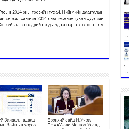
Улсын 2014 оны төсвийн тухай, Нийгмийн даатгалын
ний хөгжил сангийн 2014 оны төсвийн тухай хуулийн
ийг хийвэл өнөөдрийн хуралдаанаар хэлэлцэх юм
2
хэ
2
ху
аж
2
й байдал, гадаад
Ерөнхий сайд Н.Учрал
ын байнгын хороо
БНХАУ-аас Монгол Улсад