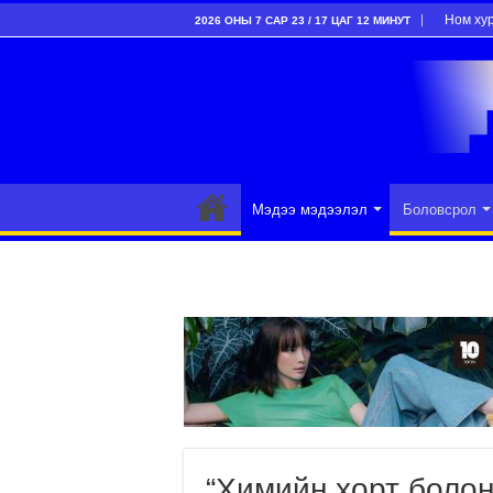
Ном ху
2026 ОНЫ 7 САР 23 / 17 ЦАГ 12 МИНУТ
Мэдээ мэдээлэл
Боловсрол
“Химийн хорт боло