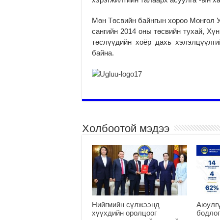
Мөн
Төсвийн байнгын хороо Монгол 
сангийн 2014 оны төсвийн тухай, Хү
төслүүдийн хоёр дахь хэлэлцүүлг
байна.
Холбоотой мэдээ
Нийгмийн сүлжээнд
Аюулгү
хүүхдийн оролцоог
бодлог