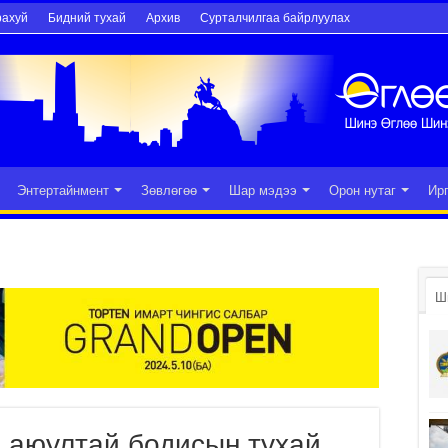
рахуй
Бидний тухай
Архив
Сурталчилгаа байрлуулах
Энтертайнмент
Зөвлөгөө
Шар мэдээ
Орон нутаг
Ир
Ш
н аюултай бодисын тухай