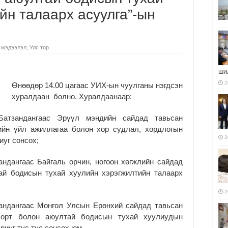
йн талаарх асуулга”-ын
 мэдээлэл
,
Улс төр
ши
2
Өнөөдөр 14.00 цагаас УИХ-ын чуулганы нэгдсэн
хуралдаан болно. Хуралдаанаар:
атзандангаас Эрүүл мэндийн сайдад тавьсан
ийн үйл ажиллагаа болон хор судлал, хордлогын
2
иуг сонсох;
ндангаас Байгаль орчин, ногоон хөгжлийн сайдад
ай бодисын тухай хуулийн хэрэгжилтийн талаарх
2
ндангаас Монгол Улсын Ерөнхий сайдад тавьсан
хорт болон аюултай бодисын тухай хуулиудын
риуг тус тус сонсох юм.