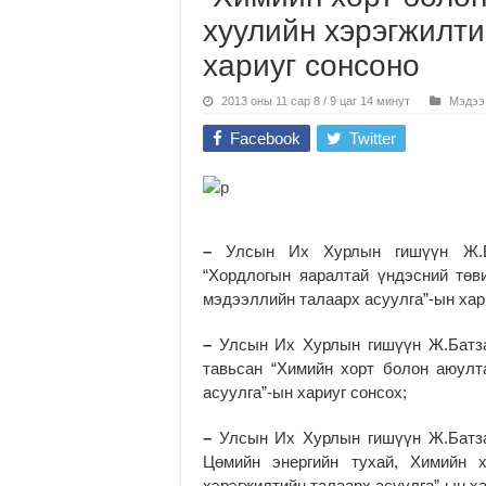
хуулийн хэрэгжилти
хариуг сонсоно
2013 оны 11 сар 8 / 9 цаг 14 минут
Мэдээ
Facebook
Twitter
–
Улсын Их Хурлын гишүүн Ж.Б
“Хордлогын яаралтай үндэсний төв
мэдээллийн талаарх асуулга”-ын хар
–
Улсын Их Хурлын гишүүн Ж.Батза
тавьсан “Химийн хорт болон аюулт
асуулга”-ын хариуг сонсох;
–
Улсын Их Хурлын гишүүн Ж.Батза
Цөмийн энергийн тухай, Химийн 
хэрэгжилтийн талаарх асуулга”-ын ха