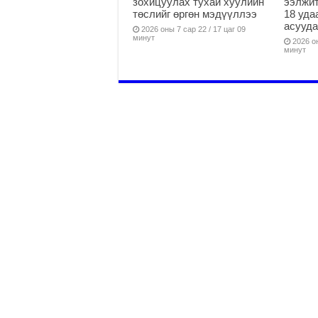
зохицуулах тухай хуулийн
ээлжит
төслийг өргөн мэдүүллээ
18 уда
асууд
2026 оны 7 сар 22 / 17 цаг 09
минут
2026 он
минут