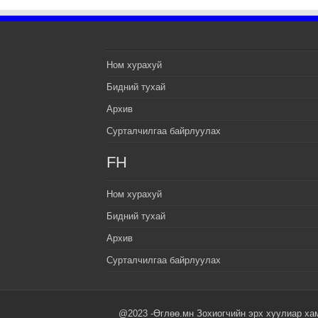
Ном хурахуй
Бидний тухай
Архив
Сурталчилгаа байрлуулах
FH
Ном хурахуй
Бидний тухай
Архив
Сурталчилгаа байрлуулах
@2023 -Өглөө.мн Зохиогчийн эрх хуулиар ха