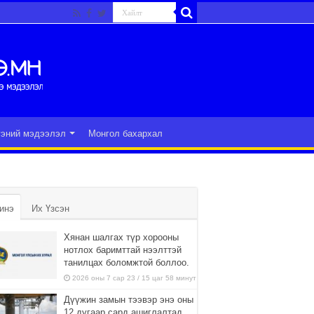
гэний мэдээлэл
Монгол бахархал
инэ
Их Үзсэн
Хянан шалгах түр хорооны
нотлох баримттай нээлттэй
танилцах боломжтой боллоо.
2026 оны 7 сар 23 / 15 цаг 58 минут
Дүүжин замын тээвэр энэ оны
12 дугаар сард ашиглалтад