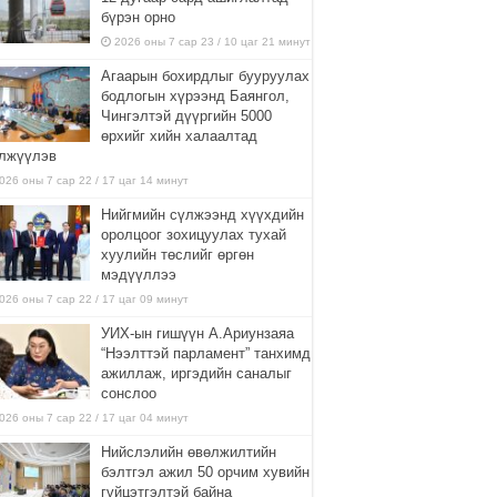
бүрэн орно
2026 оны 7 сар 23 / 10 цаг 21 минут
Агаарын бохирдлыг бууруулах
бодлогын хүрээнд Баянгол,
Чингэлтэй дүүргийн 5000
өрхийг хийн халаалтад
лжүүлэв
026 оны 7 сар 22 / 17 цаг 14 минут
Нийгмийн сүлжээнд хүүхдийн
оролцоог зохицуулах тухай
хуулийн төслийг өргөн
мэдүүллээ
026 оны 7 сар 22 / 17 цаг 09 минут
УИХ-ын гишүүн А.Ариунзаяа
“Нээлттэй парламент” танхимд
ажиллаж, иргэдийн саналыг
сонслоо
026 оны 7 сар 22 / 17 цаг 04 минут
Нийслэлийн өвөлжилтийн
бэлтгэл ажил 50 орчим хувийн
гүйцэтгэлтэй байна