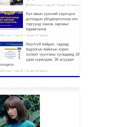
2026 оны 7 сар 22 / 14 цаг 15 минут
Хүн амын хүнсний хэрэгцээг
дотоодын үйлдвэрлэлээр нэн
тэргүүнд хангах зарчмыг
баримтална
026 оны 7 сар 22 / 14 цаг 07 минут
Аюулгүй байдал, гадаад
бодлогын байнгын хороо
ээлжит чуулганы хугацаанд 18
удаа хуралдаж, 36 асуудал
лэлцжээ
026 оны 7 сар 22 / 11 цаг 43 минут
“4 улирлын турш үйл
ажиллагаа явуулах
боломжтой-Хүүхэд хөгжүүлэх
төв” байгуулах төсөлд төр,
вийн хэвшлийн түншлэлийн хүрээнд хамтран
иллахыг урьж байна
026 оны 7 сар 22 / 9 цаг 28 минут
Б.Пүрэвдагва: “Урт цагаан”-ыг
залуучууд чөлөөт цагаа