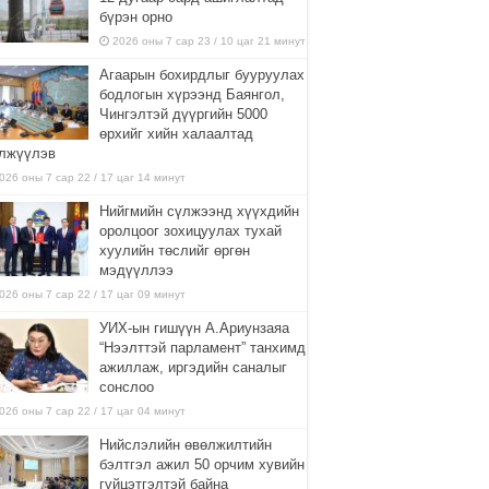
бүрэн орно
2026 оны 7 сар 23 / 10 цаг 21 минут
Агаарын бохирдлыг бууруулах
бодлогын хүрээнд Баянгол,
Чингэлтэй дүүргийн 5000
өрхийг хийн халаалтад
лжүүлэв
026 оны 7 сар 22 / 17 цаг 14 минут
Нийгмийн сүлжээнд хүүхдийн
оролцоог зохицуулах тухай
хуулийн төслийг өргөн
мэдүүллээ
026 оны 7 сар 22 / 17 цаг 09 минут
УИХ-ын гишүүн А.Ариунзаяа
“Нээлттэй парламент” танхимд
ажиллаж, иргэдийн саналыг
сонслоо
026 оны 7 сар 22 / 17 цаг 04 минут
Нийслэлийн өвөлжилтийн
бэлтгэл ажил 50 орчим хувийн
гүйцэтгэлтэй байна