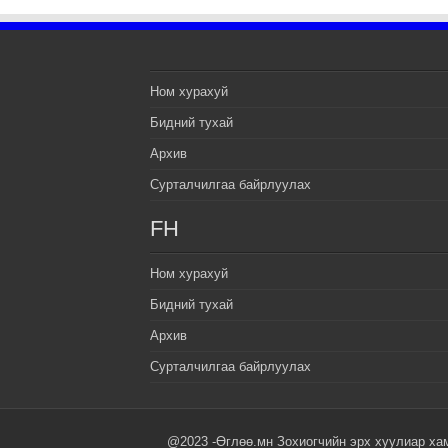
Ном хурахуй
Бидний тухай
Архив
Сурталчилгаа байрлуулах
FH
Ном хурахуй
Бидний тухай
Архив
Сурталчилгаа байрлуулах
@2023 -Өглөө.мн Зохиогчийн эрх хуулиар ха