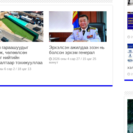
2
 гараашуудыг
Эрхэлсэн ажилдаа эзэн нь
ж, чөлөөлсөн
болсон эрхэм генерал
г нийтийн
2026 оны 4 сар 27 / 15 цаг 25
алтаар тохижууллаа
минут
хэ
ы 6 сар 2 / 18 цаг 13
2
ху
аж
2