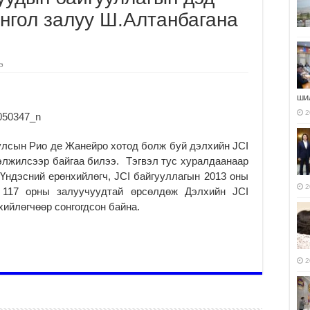
нгол залуу Ш.Алтанбагана
э
ши
2
улсын Рио де Жанейро хотод болж буй дэлхийн JCI
элжилсээр байгаа билээ. Тэгвэл тус хуралдаанаар
Үндэсний ерөнхийлөгч, JCI байгууллагын 2013 оны
2
117 орны залуучуудтай өрсөлдөж Дэлхийн JCI
ийлөгчөөр сонгогдсон байна.
2