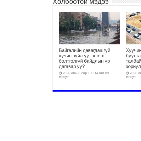
Холбоотой мэдээ
Байгалийн давагдашгүй
Хуучин
хүчин зүйл үү, эсвэл
буулга
бэлтгэлгүй байдлын үр
талбай
дагавар уу?
зориул
2026 оны 6 сар 19 / 14 цаг 09
2026 он
минут
минут