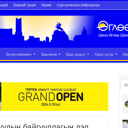
рахуй
Бидний тухай
Архив
Сурталчилгаа байрлуулах
Энтертайнмент
Зөвлөгөө
Шар мэдээ
Орон нутаг
Ир
Ш
уудын байгууллагын дэд