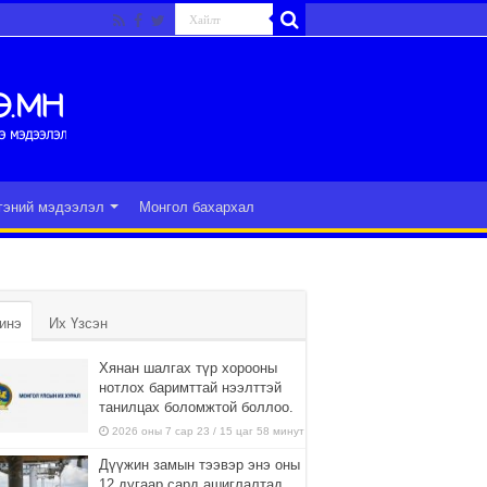
гэний мэдээлэл
Монгол бахархал
инэ
Их Үзсэн
Хянан шалгах түр хорооны
нотлох баримттай нээлттэй
танилцах боломжтой боллоо.
2026 оны 7 сар 23 / 15 цаг 58 минут
Дүүжин замын тээвэр энэ оны
12 дугаар сард ашиглалтад