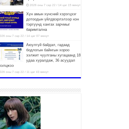
2026 оны 7 сар 22 / 14 цаг 15 минут
Хүн амын хүнсний хэрэгцээг
дотоодын үйлдвэрлэлээр нэн
тэргүүнд хангах зарчмыг
баримтална
026 оны 7 сар 22 / 14 цаг 07 минут
Аюулгүй байдал, гадаад
бодлогын байнгын хороо
ээлжит чуулганы хугацаанд 18
удаа хуралдаж, 36 асуудал
лэлцжээ
026 оны 7 сар 22 / 11 цаг 43 минут
“4 улирлын турш үйл
ажиллагаа явуулах
боломжтой-Хүүхэд хөгжүүлэх
төв” байгуулах төсөлд төр,
вийн хэвшлийн түншлэлийн хүрээнд хамтран
иллахыг урьж байна
026 оны 7 сар 22 / 9 цаг 28 минут
Б.Пүрэвдагва: “Урт цагаан”-ыг
залуучууд чөлөөт цагаа