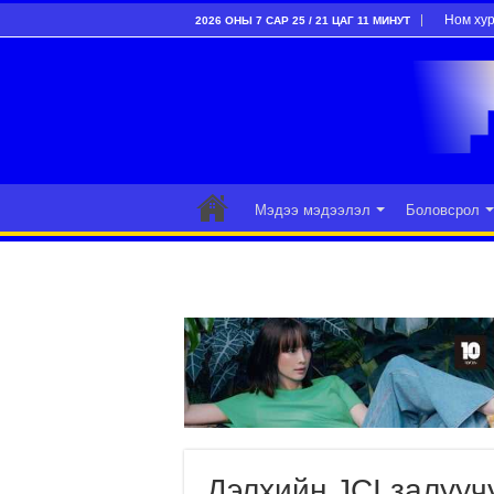
Ном ху
2026 ОНЫ 7 САР 25 / 21 ЦАГ 11 МИНУТ
Мэдээ мэдээлэл
Боловсрол
Дэлхийн JCI залууч