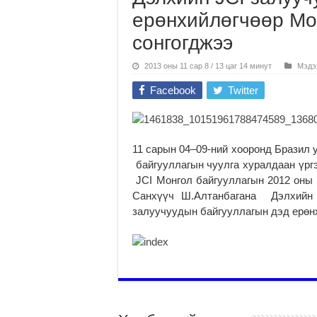
ерөнхийлөгчөөр Мо
сонгогджээ
2013 оны 11 сар 8 / 13 цаг 14 минут
Мэдэ
Facebook
Twitter
11 сарын 04–09-ний хооронд Бразил 
байгууллагын чуулга хуралдаан үрг
JCI Монгол байгууллагын 2012 оны 
Санхүүч
Ш.Алтанбагана Дэлхийн 
залуучуудын байгууллагын дэд ерөнх