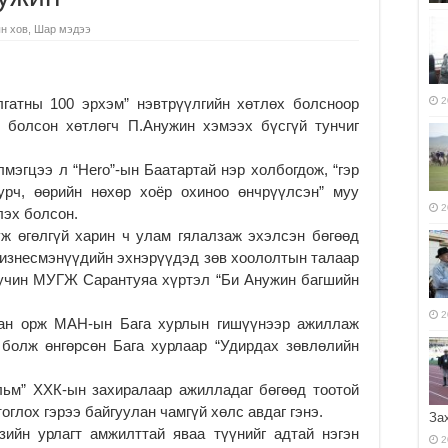
н хов
,
Шар мэдээ
лгатны 100 эрхэм” нэвтрүүлгийн хөтлөх болсноор
2
 болсон хөтлөгч П.Анужин хэмээх бүсгүй тунчиг
лмэгцээ л “Hero”-ын Баатартай нэр холбогдож, “гэр
урч, өөрийн нөхөр хоёр охиноо өнчрүүлсэн” муу
2
лэх болсон.
уж өгөлгүй харин ч улам гялалзаж эхэлсэн бөгөөд
изнесмэнүүдийн эхнэрүүдэд зөв хоололтын талаар
уучин МУГЖ Сарантуяа хүртэл “Би Анужин багшийн
2
ан орж МАН-ын Бага хурлын гишүүнээр ажиллаж
 болж өнгөрсөн Бага хурлаар “Удирдах зөвлөлийн
льм” ХХК-ын захиралаар ажилладаг бөгөөд тоотой
оглох гэрээ байгуулан чамгүй хөлс авдаг гэнэ.
За
зийн урлагт амжилттай яваа түүнийг адтай нэгэн
2