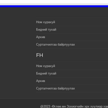
Ном хурахуй
Бидний тухай
Архив
Сурталчилгаа байрлуулах
FH
Ном хурахуй
Бидний тухай
Архив
Сурталчилгаа байрлуулах
@2023 -Өглөө.мн Зохиогчийн эрх хуулиар ха