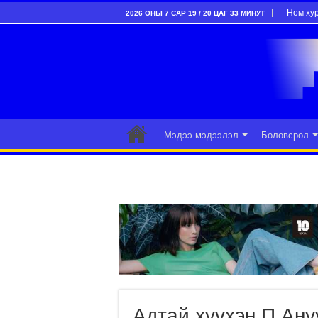
Ном ху
2026 ОНЫ 7 САР 19 / 20 ЦАГ 33 МИНУТ
Мэдээ мэдээлэл
Боловсрол
Адтай хүүхэн П.Ан