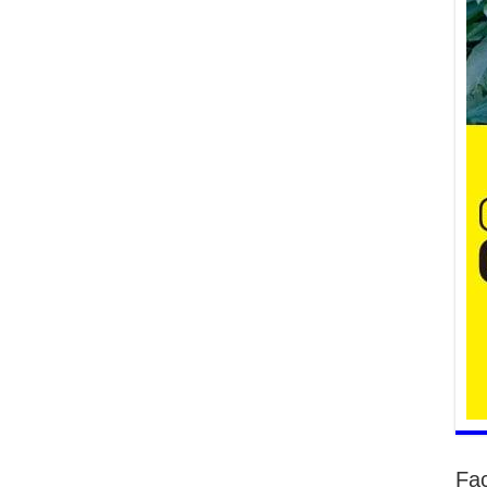
Үе
ба
ба
2
Үн
мэ
2
Тө
2
Үн
на
үр
2
Үн
ба
2
Үн
Fa