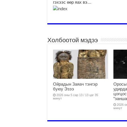
гэхээс өөр яах вэ…
Холбоотой мэдээ
Ойрадын Заяач тэнгэр
Оросы
буюу Эзээ
удирда
цогцос
2026 оны 5 сар 13 / 13 цаг 35
“занша
минут
2026 он
минут