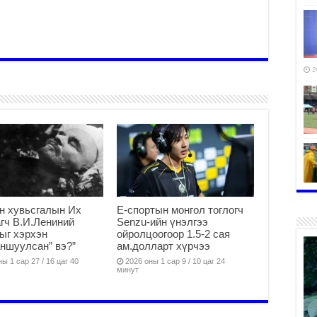
2
2
н хувьсгалын Их
Е-спортын монгол тоглогч
гч В.И.Лениний
Senzu-ийн үнэлгээ
ыг хэрхэн
ойролцоогоор 1.5-2 сая
ншуулсан” вэ?”
ам.долларт хүрчээ
ы 1 сар 27 / 16 цаг 40
2026 оны 1 сар 9 / 10 цаг 24
минут
2