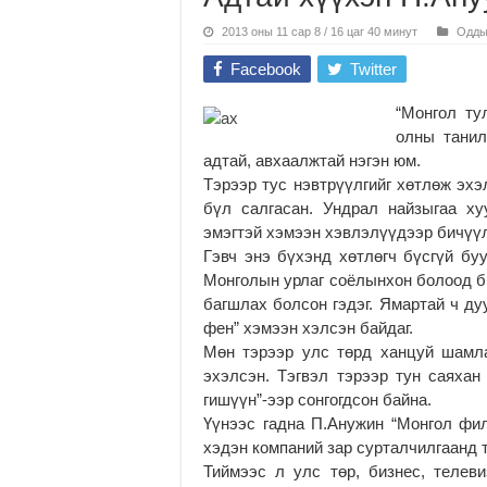
2013 оны 11 сар 8 / 16 цаг 40 минут
Одды
Facebook
Twitter
“Монгол ту
олны танил
адтай, авхаалжтай нэгэн юм.
Тэрээр тус нэвтрүүлгийг хөтлөж эхэ
бүл салгасан. Ундрал найзыгаа ху
эмэгтэй хэмээн хэвлэлүүдээр бичүү
Гэвч энэ бүхэнд хөтлөгч бүсгүй бу
Монголын урлаг соёлынхон болоод б
багшлах болсон гэдэг. Ямартай ч д
фен” хэмээн хэлсэн байдаг.
Мөн тэрээр улс төрд ханцуй шамл
эхэлсэн. Тэгвэл тэрээр тун саяхан
гишүүн”-ээр сонгогдсон байна.
Үүнээс гадна П.Анужин “Монгол фи
хэдэн компаний зар сурталчилгаанд т
Тиймээс л улс төр, бизнес, телеви