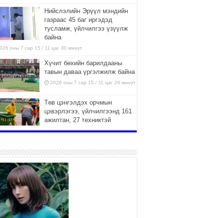
Нийслэлийн Эрүүл мэндийн
газраас 45 баг иргэдэд
тусламж, үйлчилгээ үзүүлж
байна
026 оны 7 сар 15 / 11 цаг 30 минут
Хүчит бөхийн барилдааны
тавын даваа үргэлжилж байна
2026 оны 7 сар 15 / 11 цаг 26 минут
Төв цэнгэлдэх орчмын
цэвэрлэгээ, үйлчилгээнд 161
ажилтан, 27 техниктэй
ажиллаж байна
026 оны 7 сар 15 / 11 цаг 22 минут
Наадмын амралтын өдрүүдэд
нийслэлийн эрүүл мэндийн
байгууллагууд дараах
хуваарийн дагуу ажиллана
026 оны 7 сар 15 / 11 цаг 18 минут
Үндэсний их баяр наадам
эхэллээ