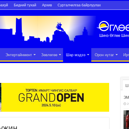
рахуй
Бидний тухай
Архив
Сурталчилгаа байрлуулах
Энтертайнмент
Зөвлөгөө
Шар мэдээ
Орон нутаг
Ир
Ш
ЭМ
2
уужин