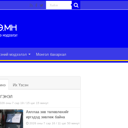
гэний мэдээлэл
Монгол бахархал
инэ
Их Үзсэн
ГЭНЭЛ
026 оны 7 сар 19 / 15 цаг 15 минут
Аяллаа зөв төлөвлөхийг
иргэдэд зөвлөж байна
2026 оны 7 сар 16 / 11 цаг 50 минут