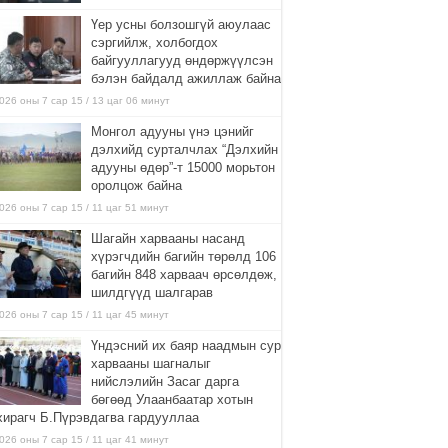
Үер усны болзошгүй аюулаас
сэргийлж, холбогдох
байгууллагууд өндөржүүлсэн
бэлэн байдалд ажиллаж байна
026 оны 7 сар 15 / 13 цаг 06 минут
Монгол адууны үнэ цэнийг
дэлхийд сурталчлах “Дэлхийн
адууны өдөр”-т 15000 морьтон
оролцож байна
026 оны 7 сар 15 / 11 цаг 51 минут
Шагайн харвааны насанд
хүрэгчдийн багийн төрөлд 106
багийн 848 харваач өрсөлдөж,
шилдгүүд шалгарав
026 оны 7 сар 15 / 11 цаг 45 минут
Үндэсний их баяр наадмын сур
харвааны шагналыг
нийслэлийн Засаг дарга
бөгөөд Улаанбаатар хотын
хирагч Б.Пүрэвдагва гардууллаа
026 оны 7 сар 15 / 11 цаг 41 минут