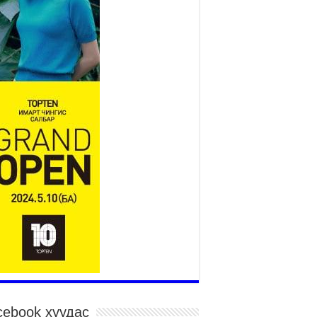
2026 оны 7 сар 15 / 11 цаг 14 минут
р усны аюулаас сэргийлж, нийслэлийн Онцгой
йдлын газрын 162 алба хаагч үүрэг гүйцэтгэж
йна
026 оны 7 сар 15 / 11 цаг 07 минут
дэсний их сурын харваанд 850 харваач цэц
ргэнээ сорьж байна
026 оны 7 сар 15 / 11 цаг 03 минут
в цэнгэлдэхийн эргэн тойронд
026 оны 7 сар 15 / 10 цаг 58 минут
дэсний их баяр наадмын шагайн харваа
санд хүрэгчдийн багийн харваагаар
гэлжилж байна
026 оны 7 сар 15 / 10 цаг 52 минут
дэсний их баяр наадмын хүчит бөхийн
рилдаан эхэллээ
026 оны 7 сар 15 / 10 цаг 46 минут
дэсний хувцасны өдрийг тохиолдуулан
cebook хуудас