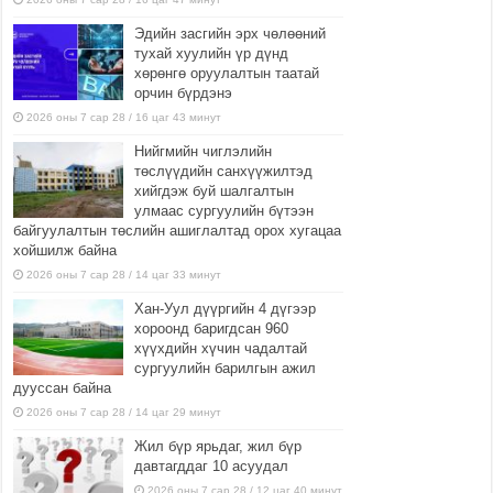
Эдийн засгийн эрх чөлөөний
тухай хуулийн үр дүнд
хөрөнгө оруулалтын таатай
орчин бүрдэнэ
2026 оны 7 сар 28 / 16 цаг 43 минут
Нийгмийн чиглэлийн
төслүүдийн санхүүжилтэд
хийгдэж буй шалгалтын
улмаас сургуулийн бүтээн
байгуулалтын төслийн ашиглалтад орох хугацаа
хойшилж байна
2026 оны 7 сар 28 / 14 цаг 33 минут
Хан-Уул дүүргийн 4 дүгээр
хороонд баригдсан 960
хүүхдийн хүчин чадалтай
сургуулийн барилгын ажил
дууссан байна
2026 оны 7 сар 28 / 14 цаг 29 минут
Жил бүр ярьдаг, жил бүр
давтагддаг 10 асуудал
2026 оны 7 сар 28 / 12 цаг 40 минут