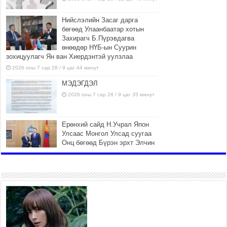
Нийслэлийн Засаг дарга
бөгөөд Улаанбаатар хотын
Захирагч Б.Пүрэвдагва
өнөөдөр НҮБ-ын Суурин
зохицуулагч Ян ван Хиердэнтэй уулзлаа
2026 оны 7 сар 28 / 9 цаг 44 минут
МЭДЭГДЭЛ
2026 оны 7 сар 28 / 9 цаг 35 минут
Ерөнхий сайд Н.Учрал Япон
Улсаас Монгол Улсад суугаа
Онц бөгөөд Бүрэн эрхт Элчин
сайд Игавахара Масарүг
хүлээн авч уулзлаа
2026 оны 7 сар 27 / 16 цаг 26 минут
Орон нутагт санхүүгийн эрх
мэдлийг олгож, Иргэдийн
төлөөлөгчдийн хурал хяналт
тавьдаг байх эрх зүйн орчныг
бүрдүүлнэ