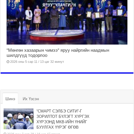
“Мөнгөн хазаарын чимээ“ яруу найргийн наадмын
шилдгүүд тодорлоо
2026 оны 5 сар 11 / 13 цаг 32 минут
Шинэ
Их Үзсэн
“СМАРТ СЭЛБЭ СИТИ”-Г
ЗОРИЛТОТ БҮЛЭГТ ХҮРГЭХ
ХҮРЭЭНД МКВ-ИЙН ҮНИЙГ
БУУЛГАХ ҮҮРЭГ ӨГӨВ
2026 оны 7 сар 28 / 16 цаг 47 минут