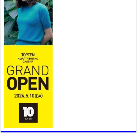
2026 оны 7 сар 27 / 16 цаг 22 минут
Байгаль орчин, хүнс, хөдөө аж
ахуйн байнгын хороо 37
асуудлыг хэлэлцэн, 14 хууль,
6 тогтоол батлуулжээ
2026 оны 7 сар 27 / 16 цаг 16 минут
Сөүлийн гудамж амралтын өдрүүдэд
автомашингүй бүс боллоо
2026 оны 7 сар 27 / 11 цаг 58 минут
Дамбадаржаа дулааны станцад 10 дугаар сард
тохируулга хийж, энэ онд ашиглалтад оруулна
2026 оны 7 сар 27 / 11 цаг 43 минут
Нийслэлийн 5000 өрхийг хийн түлшний
хэрэглээнд бүрэн шилжүүллээ
2026 оны 7 сар 27 / 11 цаг 37 минут
Геологийн төв лабораторийн уулзварын авто
замын урд хэсгийн хөдөлгөөнийг түр хугацаанд
хэсэгчлэн хязгаарлана
2026 оны 7 сар 27 / 10 цаг 10 минут