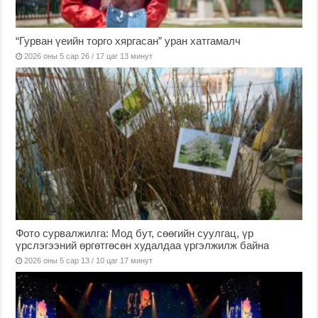
“Гурван үеийн торго хяргасан” уран хатгамалч
2026 оны 5 сар 26 / 17 цаг 13 минут
Фото сурвалжилга: Мод бут, сөөгийн суулгац, үр
үрслэгээний өргөтгөсөн худалдаа үргэлжилж байна
2026 оны 5 сар 13 / 10 цаг 17 минут