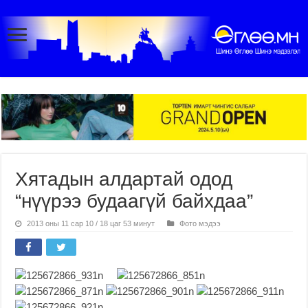
Хятадын алдартай одод
“нүүрээ будаагүй байхдаа”
2013 оны 11 сар 10 / 18 цаг 53 минут
Фото мэдээ