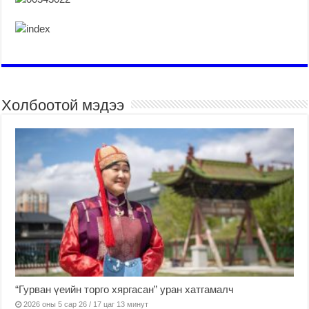
Холбоотой мэдээ
“Гурван үеийн торго хяргасан” уран хатгамалч
2026 оны 5 сар 26 / 17 цаг 13 минут