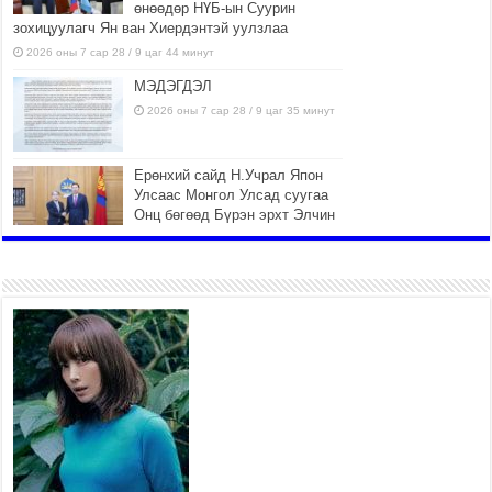
өнөөдөр НҮБ-ын Суурин
зохицуулагч Ян ван Хиердэнтэй уулзлаа
2026 оны 7 сар 28 / 9 цаг 44 минут
МЭДЭГДЭЛ
2026 оны 7 сар 28 / 9 цаг 35 минут
Ерөнхий сайд Н.Учрал Япон
Улсаас Монгол Улсад суугаа
Онц бөгөөд Бүрэн эрхт Элчин
сайд Игавахара Масарүг
хүлээн авч уулзлаа
2026 оны 7 сар 27 / 16 цаг 26 минут
Орон нутагт санхүүгийн эрх
мэдлийг олгож, Иргэдийн
төлөөлөгчдийн хурал хяналт
тавьдаг байх эрх зүйн орчныг
бүрдүүлнэ
2026 оны 7 сар 27 / 16 цаг 22 минут
Байгаль орчин, хүнс, хөдөө аж ахуйн байнгын
хороо 37 асуудлыг хэлэлцэн, 14 хууль, 6
тогтоол батлуулжээ