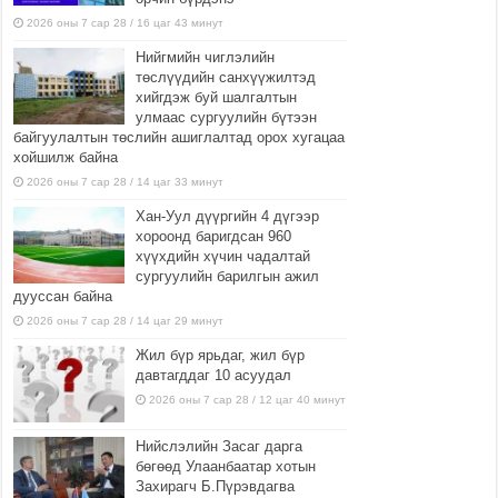
2026 оны 7 сар 28 / 16 цаг 43 минут
Нийгмийн чиглэлийн
төслүүдийн санхүүжилтэд
хийгдэж буй шалгалтын
улмаас сургуулийн бүтээн
байгуулалтын төслийн ашиглалтад орох хугацаа
хойшилж байна
2026 оны 7 сар 28 / 14 цаг 33 минут
Хан-Уул дүүргийн 4 дүгээр
хороонд баригдсан 960
хүүхдийн хүчин чадалтай
сургуулийн барилгын ажил
дууссан байна
2026 оны 7 сар 28 / 14 цаг 29 минут
Жил бүр ярьдаг, жил бүр
давтагддаг 10 асуудал
2026 оны 7 сар 28 / 12 цаг 40 минут
Нийслэлийн Засаг дарга
бөгөөд Улаанбаатар хотын
Захирагч Б.Пүрэвдагва