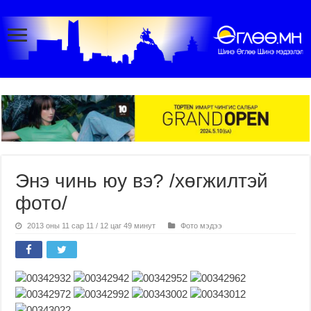
Энэ чинь юу вэ? /хөгжилтэй
фото/
2013 оны 11 сар 11 / 12 цаг 49 минут
Фото мэдээ