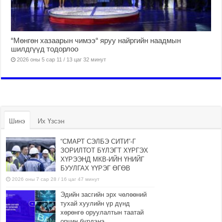
“Мөнгөн хазаарын чимээ“ яруу найргийн наадмын
шилдгүүд тодорлоо
2026 оны 5 сар 11 / 13 цаг 32 минут
Шинэ
Их Үзсэн
“СМАРТ СЭЛБЭ СИТИ”-Г
ЗОРИЛТОТ БҮЛЭГТ ХҮРГЭХ
ХҮРЭЭНД МКВ-ИЙН ҮНИЙГ
БУУЛГАХ ҮҮРЭГ ӨГӨВ
2026 оны 7 сар 28 / 16 цаг 47 минут
Эдийн засгийн эрх чөлөөний
тухай хуулийн үр дүнд
хөрөнгө оруулалтын таатай
орчин бүрдэнэ