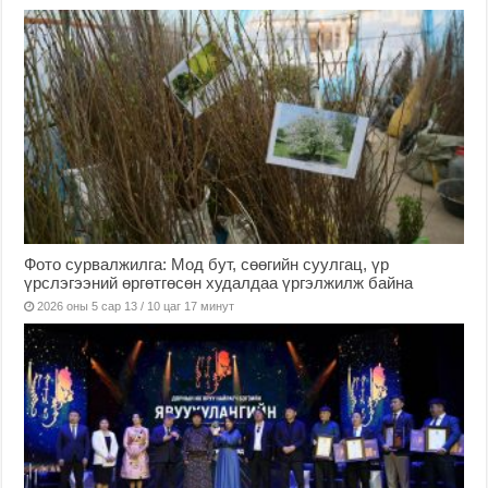
Фото сурвалжилга: Мод бут, сөөгийн суулгац, үр
үрслэгээний өргөтгөсөн худалдаа үргэлжилж байна
2026 оны 5 сар 13 / 10 цаг 17 минут