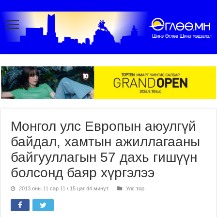
Монгол улс Европын аюулгүй
байдал, хамтын ажиллагааны
байгууллагын 57 дахь гишүүн
болсонд баяр хүргэлээ
2013 оны 11 сар 11 / 15 цаг 44 минут
Улс төр