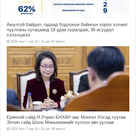
Аюулгүй байдал, гадаад бодлогын байнгын хороо ээлжит
чуулганы хугацаанд 18 удаа хуралдаж, 36 асуудал
хэлэлцжээ
2026 оны 7 сар 22 / 11 цаг 43 минут
Ерөнхий сайд Н.Учрал БНХАУ-аас Монгол Улсад суугаа
Элчин сайд Шэнь Миньжюанийг хүлээн авч уулзав
2026 оны 7 сар 21 / 16 цаг 39 минут