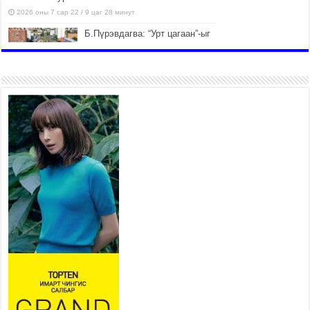
2026 оны 7 сар 22 / 9 цаг 28 минут
Б.Пүрэвдагва: “Урт цагаан”-ыг
залуучууд чөлөөт цагаа
өнгөрүүлдэг, жуулчид зорьж
ирдэг цэг болгоно
2026 оны 7 сар 21 / 16 цаг 47 минут
Тусгай замын автобус /BRT/
төслийн удирдах хорооны
ээлжит хуралдаан боллоо
2026 оны 7 сар 21 / 16 цаг 43 минут
Ерөнхий сайд Н.Учрал БНХАУ-
аас Монгол Улсад суугаа
Элчин сайд Шэнь
Миньжюанийг хүлээн авч
уулзав
2026 оны 7 сар 21 / 16 цаг 39 минут
БҮГД НАЙРАМДАХ ТАЖИКИСТАН УЛСТАЙ
ЭДИЙН ЗАСГИЙН ХАМТЫН АЖИЛЛАГААГ
ӨРГӨЖҮҮЛНЭ
2026 оны 7 сар 21 / 16 цаг 34 минут