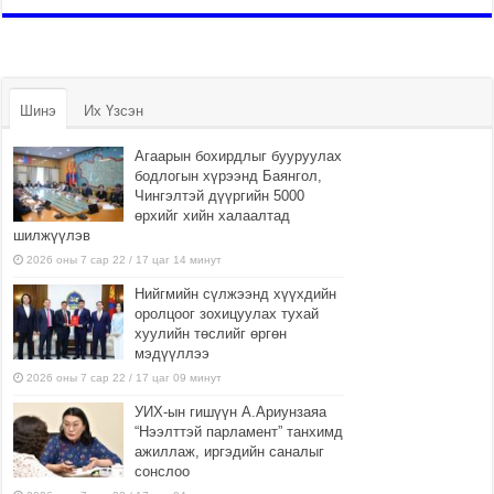
Шинэ
Их Үзсэн
Агаарын бохирдлыг бууруулах
бодлогын хүрээнд Баянгол,
Чингэлтэй дүүргийн 5000
өрхийг хийн халаалтад
шилжүүлэв
2026 оны 7 сар 22 / 17 цаг 14 минут
Нийгмийн сүлжээнд хүүхдийн
оролцоог зохицуулах тухай
хуулийн төслийг өргөн
мэдүүллээ
2026 оны 7 сар 22 / 17 цаг 09 минут
УИХ-ын гишүүн А.Ариунзаяа
“Нээлттэй парламент” танхимд
ажиллаж, иргэдийн саналыг
сонслоо