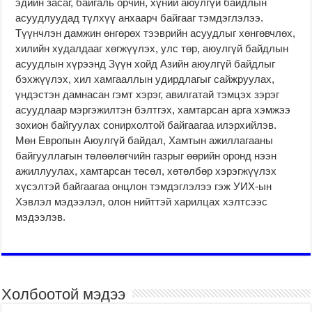
эдийн засаг, байгаль орчин, хүний аюулгүй байдлын
асуудлуудад түлхүү анхаарч байгааг тэмдэглэлээ.
Түүнчлэн дамжин өнгөрөх тээврийн асуудлыг хөнгөвчлөх,
хилийн худалдааг хөгжүүлэх, улс төр, аюулгүй байдлын
асуудлын хүрээнд Зүүн хойд Азийн аюулгүй байдлыг
бэхжүүлэх, хил хамгааллын удирдлагыг сайжруулах,
үндэстэн дамнасан гэмт хэрэг, авилгатай тэмцэх зэрэг
асуудлаар мэргэжилтэн бэлтгэх, хамтарсан арга хэмжээ
зохион байгуулах сонирхолтой байгаагаа илэрхийлэв.
Мөн Европын Аюулгүй байдал, Хамтын ажиллагааны
байгууллагын төлөөлөгчийн газрыг өөрийн оронд нээн
ажиллуулах, хамтарсан төсөл, хөтөлбөр хэрэгжүүлэх
хүсэлтэй байгаагаа онцлон тэмдэглэлээ гэж УИХ-ын
Хэвлэл мэдээлэл, олон нийттэй харилцах хэлтсээс
мэдээлэв.
Холбоотой мэдээ