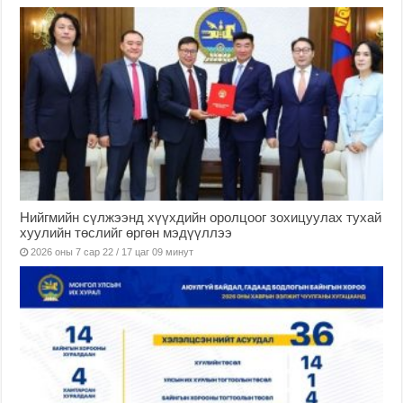
Нийгмийн сүлжээнд хүүхдийн оролцоог зохицуулах тухай
хуулийн төслийг өргөн мэдүүллээ
2026 оны 7 сар 22 / 17 цаг 09 минут