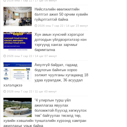
2026 оны 7 сар 22 / 17 цаг 04 минут
Нийслэлийн өвөлжилтийн
бэлтгэл ажил 50 орчим хувийн
гүйцэтгэлтэй байна
2026 оны 7 сар 22 / 14 цаг 15 минут
Хүн амын хүнсний хэрэгцээг
дотоодын үйлдвэрлэлээр нэн
тэргүүнд хангах зарчмыг
баримтална
2026 оны 7 сар 22 / 14 цаг 07 минут
Аюулгүй байдал, гадаад
бодлогын байнгын хороо
ээлжит чуулганы хугацаанд 18
удаа хуралдаж, 36 асуудал
хэлэлцжээ
2026 оны 7 сар 22 / 11 цаг 43 минут
“4 улирлын турш үйл
ажиллагаа явуулах
боломжтой-Хүүхэд хөгжүүлэх
төв” байгуулах төсөлд төр,
хувийн хэвшлийн түншлэлийн хүрээнд хамтран
ажиллахыг урьж байна