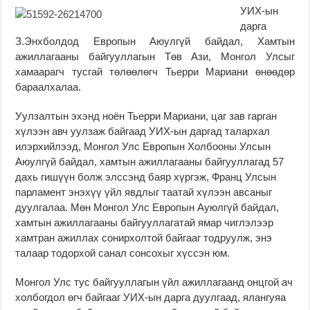
УИХ-ын
дарга
З.Энхболдод Европын Аюулгүй байдал, Хамтын
ажиллагааны байгууллагын Төв Ази, Монгол Улсыг
хамаарагч тусгай төлөөлөгч Тьерри Мариани өнөөдөр
бараалхалаа.
Уулзалтын эхэнд ноён Тьерри Мариани, цаг зав гарган
хүлээн авч уулзаж байгаад УИХ-ын даргад талархал
илэрхийлээд, Монгол Улс Европын Холбооны Улсын
Аюулгүй байдал, хамтын ажиллагааны байгууллагад 57
дахь гишүүн болж элссэнд баяр хүргэж, Франц Улсын
парламент энэхүү үйл явдлыг таатай хүлээн авсаныг
дуулгалаа. Мөн Монгол Улс Европын Ауюлгүй байдал,
хамтын ажиллагааны байгууллагатай ямар чиглэлээр
хамтран ажиллах сонирхолтой байгааг тодруулж, энэ
талаар тодорхой санал сонсохыг хүссэн юм.
Монгол Улс тус байгууллагын үйл ажиллагаанд онцгой ач
холбогдол өгч байгааг УИХ-ын дарга дуулгаад, ялангуяа