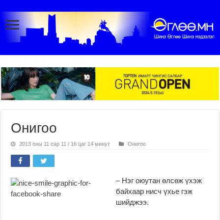
Онигоо
2013 оны 11 сар 11 / 16 цаг 14 минут
Онигоо
– Нэг оюутан өлсөж үхэж
байхаар нисч үхье гэж
шийджээ.