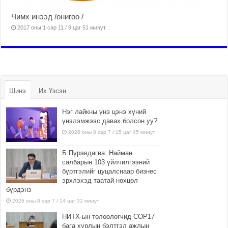
Чимх инээд /онигоо /
2017 оны 1 сар 11 / 9 цаг 51 минут
Шинэ
Их Үзсэн
Нэг лайкны үнэ цэнэ хүний
үнэлэмжээс давах болсон уу?
2026 оны 8 сар 7 / 15 цаг 45 минут
Б.Пүрэвдагва: Найман
салбарын 103 үйлчилгээний
бүртгэлийг цуцалснаар бизнес
эрхлэхэд таатай нөхцөл
бүрдэнэ
2026 оны 8 сар 7 / 14 цаг 32 минут
НИТХ-ын төлөөлөгчид COP17
бага хурлын бэлтгэл ажлын