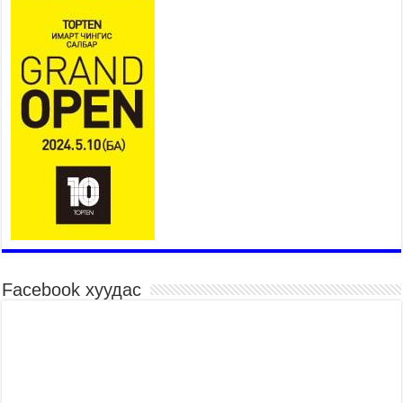
“Туул усан цогцолбор” төслийн нэгдүгээр шатны
ТЭЗҮ-ийг боловсруулах ажил 90 хувийн
гүйцэтгэлтэй байна
2026 оны 8 сар 6 / 14 цаг 14 минут
Татварын өрийг барагдуулахдаа орлогын 30
хувийг татвар төлөгчид үлдээхээр хуульчилж,
татварын тайлангаа залруулах хугацааг хоёр
жил болгон сунгажээ
2026 оны 8 сар 6 / 14 цаг 10 минут
Нэгдүгээр хорооллын арын замыг наймдугаар
сарын 6-ны 23:00 цагаас түр хааж, борооны ус
зайлуулах шугамын хөндлөн сэтэлгээ хийнэ
2026 оны 8 сар 6 / 11 цаг 40 минут
Өвөлжилтийн бэлтгэл ажлын хүрээнд Шадар
сайд Н.Номтойбаяр Дорноговь аймагт ажиллав
Facebook хуудас
2026 оны 8 сар 6 / 9 цаг 25 минут
Өвөлжилтийн бэлтгэл ажлын хүрээнд Шадар
сайд Н.Номтойбаяр Дорнод аймагт ажиллав
2026 оны 8 сар 5 / 18 цаг 19 минут
Бүх шатанд хэмнэлтийн горимд шилжиж, найр