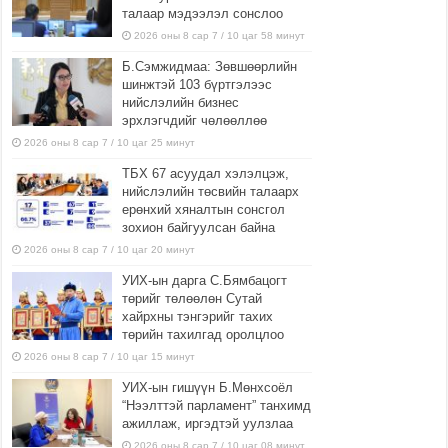
талаар мэдээлэл сонслоо
2026 оны 8 сар 7 / 10 цаг 58 минут
Б.Сэмжидмаа: Зөвшөөрлийн
шинжтэй 103 бүртгэлээс
нийслэлийн бизнес
эрхлэгчдийг чөлөөллөө
2026 оны 8 сар 7 / 10 цаг 25 минут
ТБХ 67 асуудал хэлэлцэж,
нийслэлийн төсвийн талаарх
ерөнхий хяналтын сонсгол
зохион байгуулсан байна
2026 оны 8 сар 7 / 10 цаг 20 минут
УИХ-ын дарга С.Бямбацогт
төрийг төлөөлөн Сутай
хайрхны тэнгэрийг тахих
төрийн тахилгад оролцлоо
2026 оны 8 сар 7 / 10 цаг 15 минут
УИХ-ын гишүүн Б.Мөнхсоёл
“Нээлттэй парламент” танхимд
ажиллаж, иргэдтэй уулзлаа
2026 оны 8 сар 7 / 10 цаг 08 минут