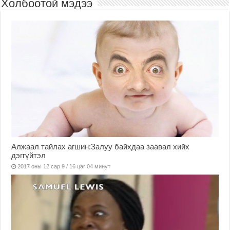
Холбоотой мэдээ
Алжаал тайлах агшин:Залуу байхдаа заавал хийх
дэггүйтэл
2017 оны 12 сар 9 / 16 цаг 04 минут