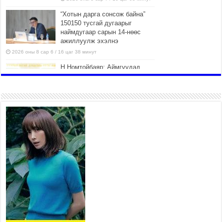
“Хотын дарга сонсож байна”
150150 тусгай дугаарыг
наймдугаар сарын 14-нөөс
ажиллуулж эхэлнэ
2026 оны 8 сар 6 / 16 цаг 38 минут
Н.Номтойбаяр: Аймгуудад
тулгамдаж буй асуудлуудыг
долоо хоног бүр Засгийн
газрын хуралдаанд
танилцуулж, шийдвэрлүүлнэ
2026 оны 8 сар 6 / 16 цаг 34 минут
УИХ-ын дарга С.Бямбацогт
төрийг төлөөлөн Сутай
хайрхны тэнгэрийг тахих
төрийн тахилгад оролцлоо
2026 оны 8 сар 6 / 16 цаг 30 минут
Байнгын хорооны дарга Г.Тэмүүлэн тэргүүтэй
УИХ-ын гишүүд БНСУ-ын Үндэсний Ассамблейн
гишүүдийг хүлээн авч уулзав
2026 оны 8 сар 6 / 16 цаг 24 минут