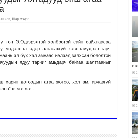
а
ын хов
,
Шар мэдээ
у топ Э.Одгэрэлтэй холбоотой сайн сайхнаасаа
у мэдээлэл өдөр алгасахгүй хэвлэлүүдээр гарч
п маань эл бүх хэл амнаас нэлээд залхсан бололтой
лчуудын ядуу тарчиг амьдарч байгаа шалтгааныг
ст
2
ш харин дотоодын атаа жөтөө, хэл ам, арчаагүй
өлнө” хэмээжээ.
2