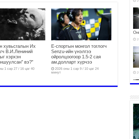
2
Он
2
н хувьсгалын Их
Е-спортын монгол тоглогч
гч В.И.Лениний
Senzu-ийн үнэлгээ
ыг хэрхэн
ойролцоогоор 1.5-2 сая
ншуулсан” вэ?”
ам.долларт хүрчээ
ы 1 сар 27 / 16 цаг 40
2026 оны 1 сар 9 / 10 цаг 24
минут
2
2