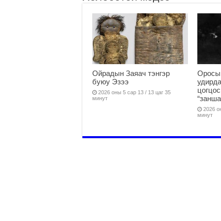
Ойрадын Заяач тэнгэр
Оросы
буюу Эзээ
удирда
цогцос
2026 оны 5 сар 13 / 13 цаг 35
“занша
минут
2026 он
минут