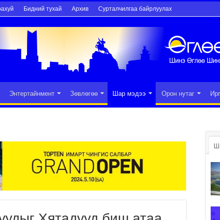
рахуй
Бидний тухай
Архив
Сурталчилгаа байрлуулах
Энтертайнмент
Зөвлөгөө
Шар мэдээ
Орон нутаг
Ир
Ш
уудыг Хятадууд биш атаа