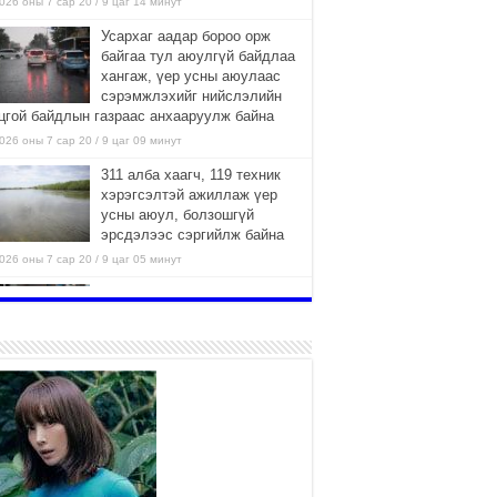
026 оны 7 сар 20 / 9 цаг 14 минут
Усархаг аадар бороо орж
байгаа тул аюулгүй байдлаа
хангаж, үер усны аюулаас
сэрэмжлэхийг нийслэлийн
цгой байдлын газраас анхааруулж байна
026 оны 7 сар 20 / 9 цаг 09 минут
311 алба хаагч, 119 техник
хэрэгсэлтэй ажиллаж үер
усны аюул, болзошгүй
эрсдэлээс сэргийлж байна
026 оны 7 сар 20 / 9 цаг 05 минут
Аяллаа зөв төлөвлөхийг
иргэдэд зөвлөж байна
2026 оны 7 сар 16 / 11 цаг 50 минут
Үер усны болзошгүй аюулаас
сэргийлж, холбогдох
байгууллагууд өндөржүүлсэн
бэлэн байдалд ажиллаж байна
026 оны 7 сар 15 / 13 цаг 06 минут