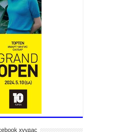
Монгол адууны үнэ цэнийг
дэлхийд сурталчлах “Дэлхийн
адууны өдөр”-т 15000 морьтон
оролцож байна
026 оны 7 сар 15 / 11 цаг 51 минут
гайн харвааны насанд хүрэгчдийн багийн
рөлд 106 багийн 848 харваач өрсөлдөж,
лдгүүд шалгарав
026 оны 7 сар 15 / 11 цаг 45 минут
дэсний их баяр наадмын сур харвааны
гналыг нийслэлийн Засаг дарга бөгөөд
аанбаатар хотын Захирагч Б.Пүрэвдагва
рдууллаа
026 оны 7 сар 15 / 11 цаг 41 минут
йслэлийн Эрүүл мэндийн газраас 45 баг
гэдэд тусламж, үйлчилгээ үзүүлж байна
026 оны 7 сар 15 / 11 цаг 30 минут
чит бөхийн барилдааны тавын даваа
гэлжилж байна
026 оны 7 сар 15 / 11 цаг 26 минут
cebook хуудас