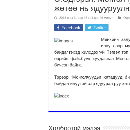
жөтөө нь ядууруулн
2013 оны 11 сар 13 / 11 цаг 46 минут
Одд
Facebook
Twitter
Мөнхийн залу
илүү саар му
байдаг гэхэд хилсдэхгүй. Тэгвэл то
өөрийн фэйсбүүк хуудаснаа Монго
бичсэн байна.
Тэрээр “Монголчуудыг хятадууд би
байдал илүүтэйгээр ядуурал руу хөт
Холбоотой мэдээ