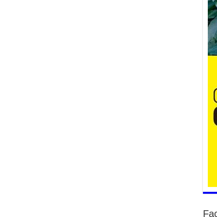
2
Ша
тө
ши
2
Үн
ша
Ул
га
2
Ни
ир
2
Хү
үр
2
Fa