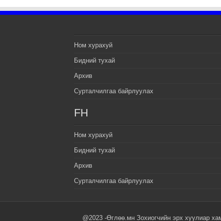
Ном хурахуй
Бидний тухай
Архив
Сурталчилгаа байрлуулах
FH
Ном хурахуй
Бидний тухай
Архив
Сурталчилгаа байрлуулах
@2023 -Өглөө.мн Зохиогчийн эрх хуулиар ха