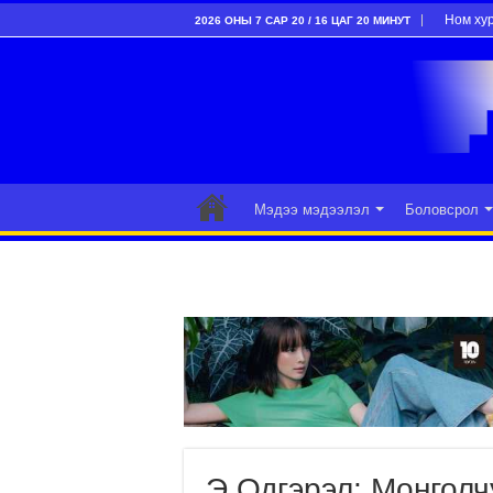
Ном ху
2026 ОНЫ 7 САР 20 / 16 ЦАГ 20 МИНУТ
Мэдээ мэдээлэл
Боловсрол
Э.Одгэрэл: Монголч