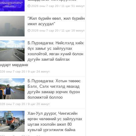
2026 оны 7 сар 20 / 11 цаг 51 минут
“Жил бүрийн өвөл, жил бүрийн
ижил асуудал”
2026 оны 7 сар 20 / 11 цаг 16 минут
Б.Пүрэвдагва: Нийслэлд хийх
бүх замыг ус зайлуулах
хоолойтой, явган хүний болон
дугуйн замтай байлгах
андарт мөрдөнө
026 оны 7 сар 20 / 9 цаг 24 минут
Б.Пүрэвдагва: Хотын төвөөс
Бэлх, Сэлх чиглэлд явахад
дугуйн замаар зорчих бүрэн
боломжтой боллоо
026 оны 7 сар 20 / 9 цаг 20 минут
Хан-Уул дүүрэг, Чингисийн
өргөн чөлөөний ус зайлуулах
шугам хоолойн ажил 80
хувьтай үргэлжилж байна