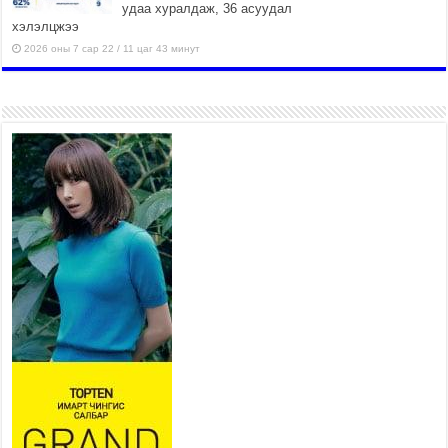
удаа хуралдаж, 36 асуудал
хэлэлцжээ
2026 оны 7 сар 22 / 11 цаг 43 минут
“4 улирлын турш үйл
ажиллагаа явуулах
боломжтой-Хүүхэд хөгжүүлэх
төв” байгуулах төсөлд төр,
хувийн хэвшлийн түншлэлийн хүрээнд хамтран
ажиллахыг урьж байна
2026 оны 7 сар 22 / 9 цаг 28 минут
Б.Пүрэвдагва: “Урт цагаан”-ыг
залуучууд чөлөөт цагаа
өнгөрүүлдэг, жуулчид зорьж
ирдэг цэг болгоно
2026 оны 7 сар 21 / 16 цаг 47 минут
Тусгай замын автобус /BRT/ төслийн удирдах
хорооны ээлжит хуралдаан боллоо
2026 оны 7 сар 21 / 16 цаг 43 минут
Ерөнхий сайд Н.Учрал БНХАУ-аас Монгол Улсад
суугаа Элчин сайд Шэнь Миньжюанийг хүлээн
авч уулзав