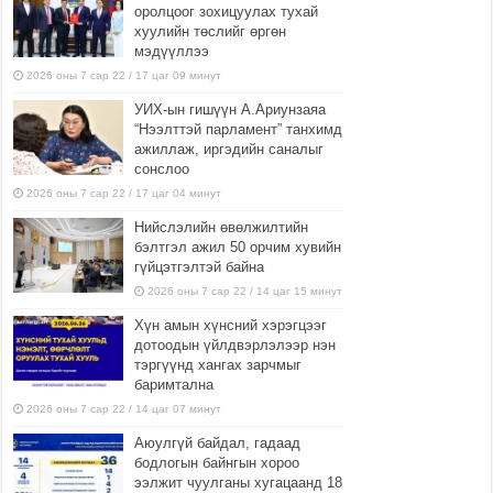
оролцоог зохицуулах тухай
хуулийн төслийг өргөн
мэдүүллээ
2026 оны 7 сар 22 / 17 цаг 09 минут
УИХ-ын гишүүн А.Ариунзаяа
“Нээлттэй парламент” танхимд
ажиллаж, иргэдийн саналыг
сонслоо
2026 оны 7 сар 22 / 17 цаг 04 минут
Нийслэлийн өвөлжилтийн
бэлтгэл ажил 50 орчим хувийн
гүйцэтгэлтэй байна
2026 оны 7 сар 22 / 14 цаг 15 минут
Хүн амын хүнсний хэрэгцээг
дотоодын үйлдвэрлэлээр нэн
тэргүүнд хангах зарчмыг
баримтална
2026 оны 7 сар 22 / 14 цаг 07 минут
Аюулгүй байдал, гадаад
бодлогын байнгын хороо
ээлжит чуулганы хугацаанд 18