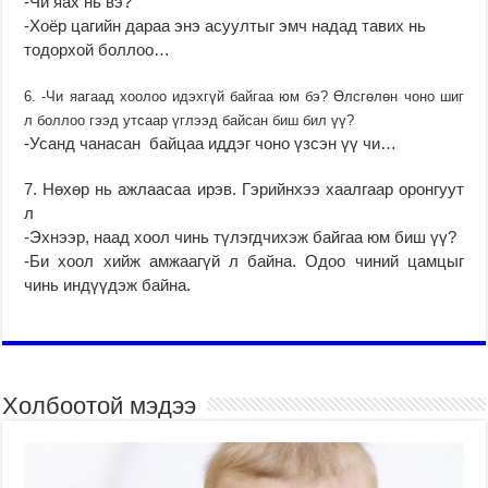
-Чи яах нь вэ?
-Хоёр цагийн дараа энэ асуултыг эмч надад тавих нь
тодорхой боллоо…
6. -Чи яагаад хоолоо идэхгүй байгаа юм бэ? Өлсгөлөн чоно шиг
л боллоо гээд утсаар үглээд байсан биш бил үү?
-Усанд чанасан байцаа иддэг чоно үзсэн үү чи…
7. Нөхөр нь ажлаасаа ирэв. Гэрийнхээ хаалгаар оронгуут
л
-Эхнээр, наад хоол чинь түлэгдчихэж байгаа юм биш үү?
-Би хоол хийж амжаагүй л байна. Одоо чиний цамцыг
чинь индүүдэж байна.
Холбоотой мэдээ