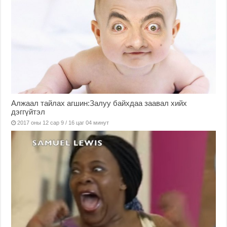
Алжаал тайлах агшин:Залуу байхдаа заавал хийх
дэггүйтэл
2017 оны 12 сар 9 / 16 цаг 04 минут