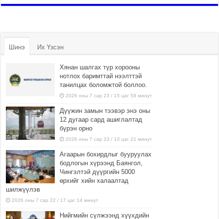
Шинэ
Их Үзсэн
Хянан шалгах түр хорооны
нотлох баримттай нээлттэй
танилцах боломжтой боллоо.
2026 оны 7 сар 23 / 15 цаг 58 минут
Дүүжин замын тээвэр энэ оны
12 дугаар сард ашиглалтад
бүрэн орно
2026 оны 7 сар 23 / 10 цаг 21 минут
Агаарын бохирдлыг бууруулах
бодлогын хүрээнд Баянгол,
Чингэлтэй дүүргийн 5000
өрхийг хийн халаалтад
шилжүүлэв
2026 оны 7 сар 22 / 17 цаг 14 минут
Нийгмийн сүлжээнд хүүхдийн