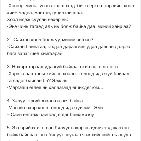
-Хонгор минь, үнэнээ хэлэхэд би хоёрхон төрлийн хоол
хийж чадна. Бантан, гурилтай шөл.
Хоол идэж суусан нөхөр нь:
-Энэ чинь тэгээд аль нь болж байна даа миний хайр аа?
2. -Сайхан хоол болж уу, миний өвгөөн?
-Сайхан байна аа, гэхдээ дараагийн удаа давсан дээрээ
бага зэрэг шөл хийгээрэй.
3. Нөхөрт гараад удаагүй байгаа охин нь ээжээсээ:
-Хэрвээ аав таны хийсэн хоолыг голоод идэхгүй байвал
та яадаг байсан бэ? Ээж нь:
-Маргааш өглөө нь халаагаад өгчихдөг юм…
4. Залуу гэргий зөвлөгөө авч байна.
-Манай нөхөр хоол голоод идэхгүй юм. Эмч:
– Сайн өлсгөж байгаад өгдөг байхгүй юу
5. Эхнэрийнхээ өгсөн бялууг нөхөр нь идчихээд жаахан
байж байснаа энэ бялууг юугаар яаж хийснийг нь асуув.