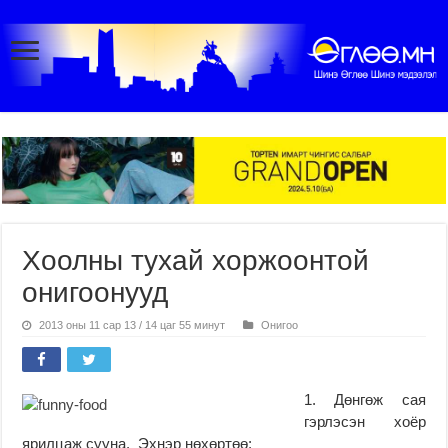
Хоолны тухай хоржоонтой
онигоонууд
2013 оны 11 сар 13 / 14 цаг 55 минут
Онигоо
1. Дөнгөж сая
гэрлэсэн хоёр
ярилцаж сууна. Эхнэр нөхөртөө: