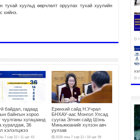
йн тухай хуульд өөрчлөлт оруулах тухай хуулийн
с хийнэ.
2
хэ
2
й байдал, гадаад
Ерөнхий сайд Н.Учрал
ху
ын байнгын хороо
БНХАУ-аас Монгол Улсад
аж
 чуулганы хугацаанд
суугаа Элчин сайд Шэнь
2
а хуралдаж, 36
Миньжюанийг хүлээн авч
ал хэлэлцжээ
уулзав
ы 7 сар 22 / 11 цаг 43
2026 оны 7 сар 21 / 16 цаг 39