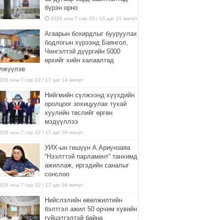
бүрэн орно
2026 оны 7 сар 23 / 10 цаг 21 минут
Агаарын бохирдлыг бууруулах
бодлогын хүрээнд Баянгол,
Чингэлтэй дүүргийн 5000
өрхийг хийн халаалтад
лжүүлэв
026 оны 7 сар 22 / 17 цаг 14 минут
Нийгмийн сүлжээнд хүүхдийн
оролцоог зохицуулах тухай
хуулийн төслийг өргөн
мэдүүллээ
026 оны 7 сар 22 / 17 цаг 09 минут
УИХ-ын гишүүн А.Ариунзаяа
“Нээлттэй парламент” танхимд
ажиллаж, иргэдийн саналыг
сонслоо
026 оны 7 сар 22 / 17 цаг 04 минут
Нийслэлийн өвөлжилтийн
бэлтгэл ажил 50 орчим хувийн
гүйцэтгэлтэй байна