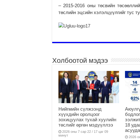
– 2015-2016 оны төсвийн төсөөлли
төслийн эцсийн хэлэлцүүлгийг тус ту
Холбоотой мэдээ
Нийгмийн сүлжээнд
Аюулгү
хүүхдийн оролцоог
бодлог
зохицуулах тухай хуулийн
ээлжит
төслийг өргөн мэдүүллээ
18 уда
асууд
2026 оны 7 сар 22 / 17 цаг 09
минут
2026 он