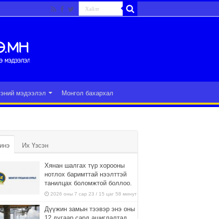
гэний мэдээлэл
Монгол бахархал
инэ
Их Үзсэн
Хянан шалгах түр хорооны
нотлох баримттай нээлттэй
танилцах боломжтой боллоо.
2026 оны 7 сар 23 / 15 цаг 58 минут
Дүүжин замын тээвэр энэ оны
12 дугаар сард ашиглалтад