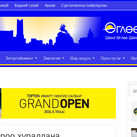
рахуй
Бидний тухай
Архив
Сурталчилгаа байрлуулах
Энтертайнмент
Зөвлөгөө
Шар мэдээ
Орон нутаг
Ир
Ш
ороо хуралдана