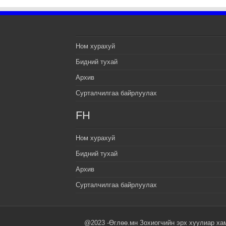
Ном хурахуй
Бидний тухай
Архив
Сурталчилгаа байрлуулах
FH
Ном хурахуй
Бидний тухай
Архив
Сурталчилгаа байрлуулах
@2023 -Өглөө.мн Зохиогчийн эрх хуулиар ха