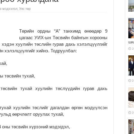
э мэдээлэл
,
Улс төр
Төрийн ордны “А” танхимд өнөөдөр 9
цагаас УИХ-ын Төсвийн байнгын хорооны
ши
 хэдэн хуулийн төслийн гурав дахь хэлэлцүүлгийг
2
йн хэлэлцүүлгийг хийнэ. Тодруулбал:
хай,
ы төсвийн тухай,
2
төсвийн тухай хуулийн төслүүдийн гурав дахь
тухай хуулийн төслийг дагалдан өргөн мэдүүлсэн
2
уульд өөрчлөлт оруулах тухай,
4 оны төсвийн хүрээний мэдэгдэл,