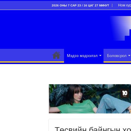
Ном ху
2026 ОНЫ 7 САР 23 / 16 ЦАГ 27 МИНУТ
Мэдээ мэдээлэл
Боловсрол
Төсвийн байнгын х