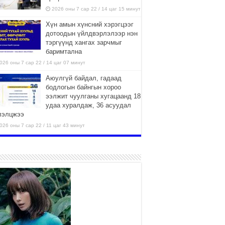
2026 оны 7 сар 22 / 14 цаг 15 минут
Хүн амын хүнсний хэрэгцээг
дотоодын үйлдвэрлэлээр нэн
тэргүүнд хангах зарчмыг
баримтална
026 оны 7 сар 22 / 14 цаг 07 минут
Аюулгүй байдал, гадаад
бодлогын байнгын хороо
ээлжит чуулганы хугацаанд 18
удаа хуралдаж, 36 асуудал
лэлцжээ
026 оны 7 сар 22 / 11 цаг 43 минут
“4 улирлын турш үйл
ажиллагаа явуулах
боломжтой-Хүүхэд хөгжүүлэх
төв” байгуулах төсөлд төр,
вийн хэвшлийн түншлэлийн хүрээнд хамтран
иллахыг урьж байна
026 оны 7 сар 22 / 9 цаг 28 минут
Б.Пүрэвдагва: “Урт цагаан”-ыг
залуучууд чөлөөт цагаа