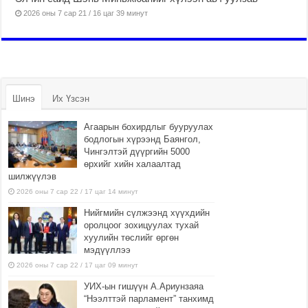
2026 оны 7 сар 21 / 16 цаг 39 минут
Шинэ
Их Үзсэн
Агаарын бохирдлыг бууруулах
бодлогын хүрээнд Баянгол,
Чингэлтэй дүүргийн 5000
өрхийг хийн халаалтад
шилжүүлэв
2026 оны 7 сар 22 / 17 цаг 14 минут
Нийгмийн сүлжээнд хүүхдийн
оролцоог зохицуулах тухай
хуулийн төслийг өргөн
мэдүүллээ
2026 оны 7 сар 22 / 17 цаг 09 минут
УИХ-ын гишүүн А.Ариунзаяа
“Нээлттэй парламент” танхимд