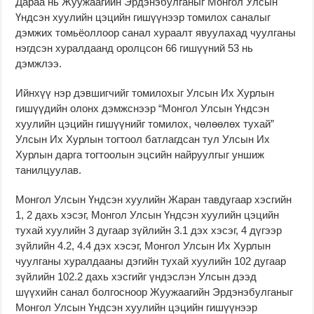
Дараа нь Жуужаагийн Эрдэнэбулганыг Монгол Улсын
Үндсэн хуулийн цэцийн гишүүнээр томилох саналыг
дэмжих томьёоллоор санал хураалт явуулахад чуулганы
нэгдсэн хуралдаанд оролцсон 66 гишүүний 53 нь
дэмжлээ.
Ийнхүү нэр дэвшигчийг томилохыг Улсын Их Хурлын
гишүүдийн олонх дэмжснээр “Монгол Улсын Үндсэн
хуулийн цэцийн гишүүнийг томилох, чөлөөлөх тухай”
Улсын Их Хурлын тогтоол батлагдсан тул Улсын Их
Хурлын дарга тогтоолын эцсийн найруулгыг уншиж
танилцуулав.
Монгол Улсын Үндсэн хуулийн Жаран тавдугаар хэсгийн
1, 2 дахь хэсэг, Монгол Улсын Үндсэн хуулийн цэцийн
тухай хуулийн 3 дугаар зүйлийн 3.1 дэх хэсэг, 4 дүгээр
зүйлийн 4.2, 4.4 дэх хэсэг, Монгол Улсын Их Хурлын
чуулганы хуралдааны дэгийн тухай хуулийн 102 дугаар
зүйлийн 102.2 дахь хэсгийг үндэслэн Улсын дээд
шүүхийн санал болгосноор Жуужаагийн Эрдэнэбулганыг
Монгол Улсын Үндсэн хуулийн цэцийн гишүүнээр