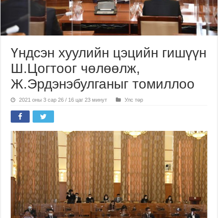
Үндсэн хуулийн цэцийн гишүүн
Ш.Цогтоог чөлөөлж,
Ж.Эрдэнэбулганыг томиллоо
2021 оны 3 сар 26 / 16 цаг 23 минут
Улс төр