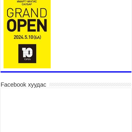
26,992 суралцагч хотхоны бага сургуульд, 8100
суралцагч төрөлжсөн ахлах сургуульд
суралцана
2026 оны 7 сар 21 / 13 цаг 43 минут
COP17 хурлын үеэрх замын хөдөлгөөн, нийтийн
тээврийн зохицуулалт, сургууль, цэцэрлэг, зах,
худалдааны төвийн ажиллах хуваарийг гаргаж,
иргэдэд мэдээлэхийг үүрэг болголоо
2026 оны 7 сар 21 / 11 цаг 59 минут
Гэр бүлийн хэрэг шүүхэд хянан шийдвэрлэх
тухай хуулиар хүүхдийн дээд ашиг сонирхлыг
нэн тэргүүнд хангахыг баталгаажууллаа
2026 оны 7 сар 21 / 11 цаг 42 минут
Facebook хуудас
Б.Пүрэвдагва: “Туул-1” коллекторыг ашиглалтад
оруулж байж бид гэр хорооллыг барилгажуулна
2026 оны 7 сар 21 / 10 цаг 15 минут
НИЙСЛЭЛ, АЙМГИЙН УДИРДЛАГУУДЫН
АЖЛЫГ ХҮНД СУРТЛЫГ БУУРУУЛЖ, ИРГЭД,
АЖ АХУЙН НЭГЖИЙН АЧААГ ХЭРХЭН
ХӨНГӨЛСНӨӨР ДҮГНЭНЭ