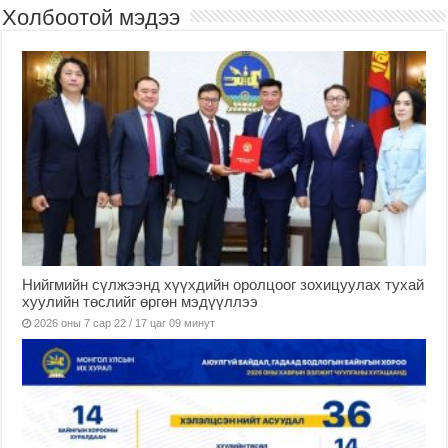
Холбоотой мэдээ
Нийгмийн сүлжээнд хүүхдийн оролцоог зохицуулах тухай
хуулийн төслийг өргөн мэдүүллээ
2026 оны 7 сар 22 / 17 цаг 09 минут