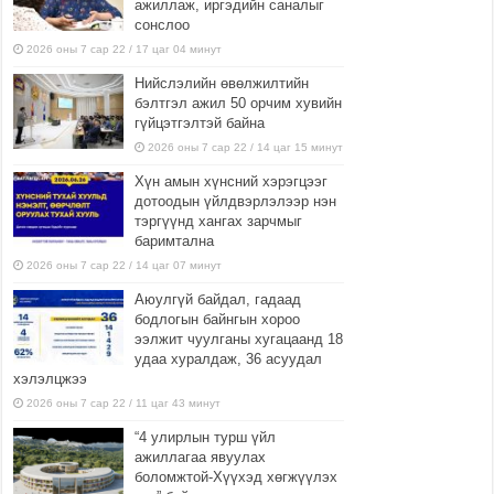
ажиллаж, иргэдийн саналыг
сонслоо
2026 оны 7 сар 22 / 17 цаг 04 минут
Нийслэлийн өвөлжилтийн
бэлтгэл ажил 50 орчим хувийн
гүйцэтгэлтэй байна
2026 оны 7 сар 22 / 14 цаг 15 минут
Хүн амын хүнсний хэрэгцээг
дотоодын үйлдвэрлэлээр нэн
тэргүүнд хангах зарчмыг
баримтална
2026 оны 7 сар 22 / 14 цаг 07 минут
Аюулгүй байдал, гадаад
бодлогын байнгын хороо
ээлжит чуулганы хугацаанд 18
удаа хуралдаж, 36 асуудал
хэлэлцжээ
2026 оны 7 сар 22 / 11 цаг 43 минут
“4 улирлын турш үйл
ажиллагаа явуулах
боломжтой-Хүүхэд хөгжүүлэх