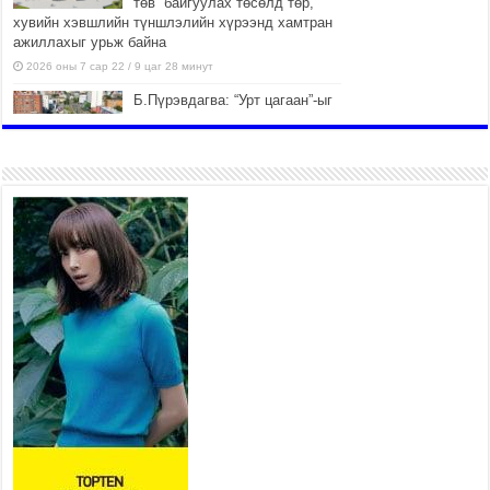
төв” байгуулах төсөлд төр,
хувийн хэвшлийн түншлэлийн хүрээнд хамтран
ажиллахыг урьж байна
2026 оны 7 сар 22 / 9 цаг 28 минут
Б.Пүрэвдагва: “Урт цагаан”-ыг
залуучууд чөлөөт цагаа
өнгөрүүлдэг, жуулчид зорьж
ирдэг цэг болгоно
2026 оны 7 сар 21 / 16 цаг 47 минут
Тусгай замын автобус /BRT/
төслийн удирдах хорооны
ээлжит хуралдаан боллоо
2026 оны 7 сар 21 / 16 цаг 43 минут
Ерөнхий сайд Н.Учрал БНХАУ-аас Монгол Улсад
суугаа Элчин сайд Шэнь Миньжюанийг хүлээн
авч уулзав
2026 оны 7 сар 21 / 16 цаг 39 минут
БҮГД НАЙРАМДАХ ТАЖИКИСТАН УЛСТАЙ
ЭДИЙН ЗАСГИЙН ХАМТЫН АЖИЛЛАГААГ
ӨРГӨЖҮҮЛНЭ
2026 оны 7 сар 21 / 16 цаг 34 минут