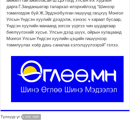
амжилттай ажилласан Ш.Цогтоод Улсын Их Хурлын
дарга Г.Занданшатар талархал илэрхийлээд “Шинээр
томилогдож буй Ж.Эрдэнэбулган гишүүнд гагцхүү Монгол
Улсын Үндсэн хуулийг дээдэлж, хэнээс ч хараат бусаар,
Үндсэн хуулийн манаанд зогсох үүргээ чин шударгаар
биелүүлэхийг хүсье. Улсын дээд шүүх, ойрын хугацаанд
Монгол Улсын Үндсэн хуулийн цэцийн гишүүнээр
томилуулах хоёр дахь саналаа хэлэлцүүлээрэй” гэлээ.
Түлхүүр үг
УЛС ТӨР