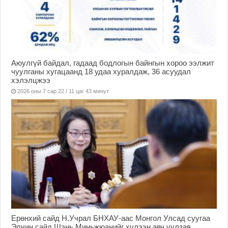
Аюулгүй байдал, гадаад бодлогын байнгын хороо ээлжит
чуулганы хугацаанд 18 удаа хуралдаж, 36 асуудал
хэлэлцжээ
2026 оны 7 сар 22 / 11 цаг 43 минут
Ерөнхий сайд Н.Учрал БНХАУ-аас Монгол Улсад суугаа
Элчин сайд Шэнь Миньжюанийг хүлээн авч уулзав