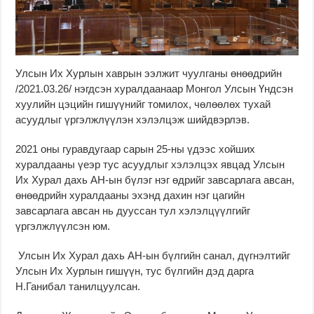
Улсын Их Хурлын хаврын ээлжит чуулганы өнөөдрийн
/2021.03.26/ нэгдсэн хуралдаанаар Монгол Улсын Үндсэн
хуулийн цэцийн гишүүнийг томилох, чөлөөлөх тухай
асуудлыг үргэлжлүүлэн хэлэлцэж шийдвэрлэв.
2021 оны гуравдугаар сарын 25-ны үдээс хойших
хуралдааны үеэр тус асуудлыг хэлэлцэх явцад Улсын
Их Хурал дахь АН-ын бүлэг нэг өдрийг завсарлага авсан,
өнөөдрийн хуралдааны эхэнд дахин нэг цагийн
завсарлага авсан нь дууссан тул хэлэлцүүлгийг
үргэлжлүүлсэн юм.
Улсын Их Хурал дахь АН-ын бүлгийн санал, дүгнэлтийг
Улсын Их Хурлын гишүүн, тус бүлгийн дэд дарга
Н.Ганибал танилцуулсан.