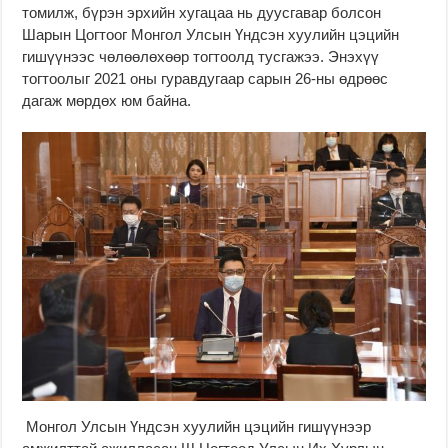
томилж, бүрэн эрхийн хугацаа нь дуусгавар болсон
Шарын Цогтоог Монгол Улсын Үндсэн хуулийн цэцийн
гишүүнээс чөлөөлөхөөр тогтоолд тусгажээ. Энэхүү
тогтоолыг 2021 оны гуравдугаар сарын 26-ны өдрөөс
дагаж мөрдөх юм байна.
Монгол Улсын Үндсэн хуулийн цэцийн гишүүнээр