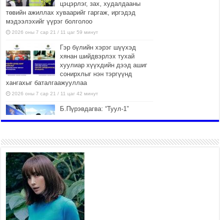
цэцэрлэг, зах, худалдааны
төвийн ажиллах хуваарийг гаргаж, иргэдэд
мэдээлэхийг үүрэг болголоо
2026 оны 7 сар 21 / 11 цаг 59 минут
Гэр бүлийн хэрэг шүүхэд
хянан шийдвэрлэх тухай
хуулиар хүүхдийн дээд ашиг
сонирхлыг нэн тэргүүнд
хангахыг баталгаажууллаа
2026 оны 7 сар 21 / 11 цаг 42 минут
Б.Пүрэвдагва: “Туул-1”
коллекторыг ашиглалтад
оруулж байж бид гэр
хорооллыг барилгажуулна
2026 оны 7 сар 21 / 10 цаг 15 минут
НИЙСЛЭЛ, АЙМГИЙН
УДИРДЛАГУУДЫН АЖЛЫГ
ХҮНД СУРТЛЫГ БУУРУУЛЖ,
ИРГЭД, АЖ АХУЙН НЭГЖИЙН
АЧААГ ХЭРХЭН ХӨНГӨЛСНӨӨР ДҮГНЭНЭ
2026 оны 7 сар 21 / 10 цаг 09 минут