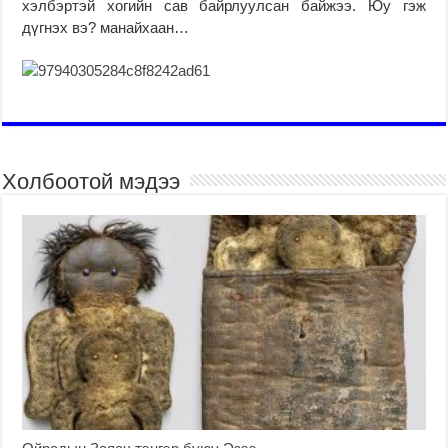
хэлбэртэй хогийн сав байрлуулсан байжээ. Юу гэж
дүгнэх вэ? манайхаан…
Холбоотой мэдээ