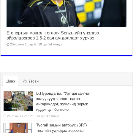
Е-спортын монгол тоглогч Senzu-ийн үнэлгээ
ойролцоогоор 1.5-2 сая ам.долларт хүрчээ
2026 оны 1 сар 9 / 10 цаг 24 минут
Шинэ
Их Үзсэн
Б.Пүрэвдагва: “Урт цагаан”-ыг
залуучууд чөлөөт цагаа
өнгөрүүлдэг, жуулчид зорьж
ирдэг цэг болгоно
2026 оны 7 сар 21 / 16 цаг 47 минут
Тусгай замын автобус /BRT/
төслийн удирдах хорооны