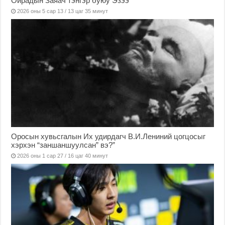
Ойрадын Заяач тэнгэр буюу Эзээ
2026 оны 5 сар 13 / 13 цаг 35 минут
Оросын хувьсгалын Их удирдагч В.И.Лениний цогцосыг
хэрхэн “заншаншуулсан” вэ?”
2026 оны 1 сар 27 / 16 цаг 40 минут