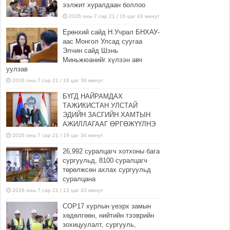
ээлжит хуралдаан боллоо
2026 оны 7 сар 21 / 16 цаг 43 минут
Ерөнхий сайд Н.Учрал БНХАУ-
аас Монгол Улсад суугаа
Элчин сайд Шэнь
Миньжюанийг хүлээн авч
уулзав
2026 оны 7 сар 21 / 16 цаг 39 минут
БҮГД НАЙРАМДАХ
ТАЖИКИСТАН УЛСТАЙ
ЭДИЙН ЗАСГИЙН ХАМТЫН
АЖИЛЛАГААГ ӨРГӨЖҮҮЛНЭ
2026 оны 7 сар 21 / 16 цаг 34 минут
26,992 суралцагч хотхоны бага
сургуульд, 8100 суралцагч
төрөлжсөн ахлах сургуульд
суралцана
2026 оны 7 сар 21 / 13 цаг 43 минут
COP17 хурлын үеэрх замын
хөдөлгөөн, нийтийн тээврийн
зохицуулалт, сургууль,