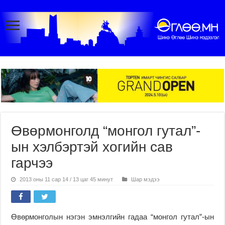
Өвөрмонголд “монгол гутал”-
ын хэлбэртэй хогийн сав
гарчээ
2013 оны 11 сар 14 / 13 цаг 45 минут
Шар мэдээ
Өвөрмонголын нэгэн эмнэлгийн гадаа “монгол гутал”-ын