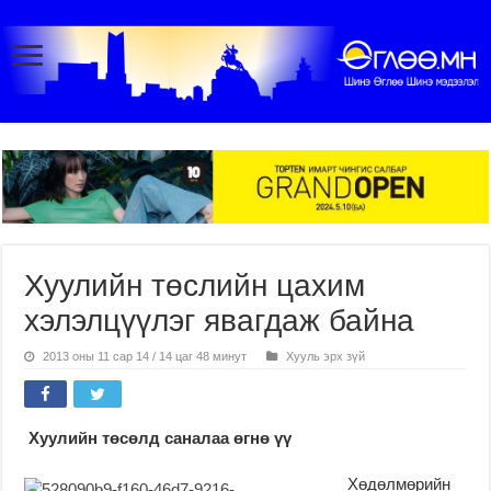
Хуулийн төслийн цахим
хэлэлцүүлэг явагдаж байна
2013 оны 11 сар 14 / 14 цаг 48 минут
Хууль эрх зүй
Хуулийн төсөлд саналаа өгнө үү
Хөдөлмөрийн