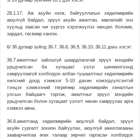
28.1.17. Аж ахуйн нэгж, байгууллагын хөдөлмөрийн
аюулгүй байдал, эрүүл ахуйн ажилтан, зөвлөлийг энэ
хуульд заасан чиг үүргээ хэрэгжүүлэх нөхцөл боломж,
зардал, төсвөөр хангах.
6/ 36 дугаар зүйлд 36.7, 36.8, 36.9, 36.10, 36.11 дахь хэсэг:
36.7.ажилтныг зайлшгүй шаардлагатай эрүүл мэндийн
урьдчилсан ба хугацаат үзлэг шинжилгээнд
хамруулаагүй холбогдох албан тушаалтныг хөдөлмөрийн
хөлсний доод хэмжээг 5-10 дахин нэмэгдүүлсэнтэй
тэнцэх хэмжээний төгрөгөөр хөдөлмөрийн хяналтын
улсын байцаагч торгож, ажилтныг эрүүл мэндийн
урьдчилсан болон хугацаат үзлэгт нөхөн хамруулах арга
хэмжээ авна.
36.8.ажилтанд хөдөлмөрийн аюулгүй байдал, эрүүл
ахуйн сургалт зохион байгуулах, аюулгүй ажиллагааны
зааварчилгаа өгөх талаар зөрчил гаргасан холбогдох