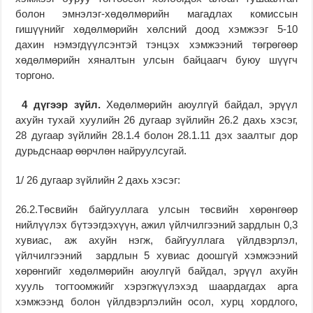
болон эмнэлэг-хөдөлмөрийн магадлах комиссын
гишүүнийг хөдөлмөрийн хөлсний доод хэмжээг 5-10
дахин нэмэгдүүлсэнтэй тэнцэх хэмжээний төгрөгөөр
хөдөлмөрийн хяналтын улсын байцаагч буюу шүүгч
торгоно.
4
дүгээр зүйл.
Хөдөлмөрийн аюулгүй байдал, эрүүл
ахуйн тухай хуулийн 26 дугаар зүйлийн 26.2 дахь хэсэг,
28 дугаар зүйлийн 28.1.4 болон 28.1.11 дэх заалтыг дор
дурьдснаар өөрчлөн найруулсугай.
1/ 26 дугаар зүйлийн 2 дахь хэсэг:
26.2.Төсвийн байгууллага улсын төсвийн хөрөнгөөр
нийлүүлэх бүтээгдэхүүн, ажил үйлчилгээний зардлын 0,3
хувиас, аж ахуйн нэгж, байгууллага үйлдвэрлэл,
үйлчилгээний зардлын 5 хувиас доошгүй хэмжээний
хөрөнгийг хөдөлмөрийн аюулгүй байдал, эрүүл ахуйн
хууль тогтоомжийг хэрэгжүүлэхэд шаардагдах арга
хэмжээнд болон үйлдвэрлэлийн осол, хурц хордлого,