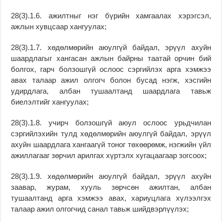
28(3).1.6. ажилтныг нэг бүрийн хамгаалах хэрэгсэл,
ажлын хувцсаар хангуулах;
28(3).1.7. хөдөлмөрийн аюулгүй байдал, эрүүл ахуйн
шаардлагыг хангасан ажлын байрны таатай орчин бий
болгох, гарч болзошгүй ослоос сэргийлэх арга хэмжээ
авах талаар ажил олгогч болон бусад нэгж, хэсгийн
удирдлага, албан тушаалтанд шаардлага тавьж
биелэлтийг хангуулах;
28(3).1.8. учирч болзошгүй аюул ослоос урьдчилан
сэргийлэхийн тулд хөдөлмөрийн аюулгүй байдал, эрүүл
ахуйн шаардлага хангаагүй тоног төхөөрөмж, нэгжийн үйл
ажиллагааг зөрчил арилгах хүртэлх хугацаагаар зогсоох;
28(3).1.9. хөдөлмөрийн аюулгүй байдал, эрүүл ахуйн
заавар, журам, хууль зөрчсөн ажилтан, албан
тушаалтанд арга хэмжээ авах, хариуцлага хүлээлгэх
талаар ажил олгогчид санал тавьж шийдвэрлүүлэх;