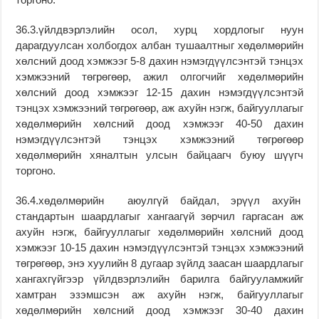
36.3.үйлдвэрлэлийн осол, хурц хордлогыг нуун
дарагдуулсан холбогдох албан тушаалтныг хөдөлмөрийн
хөлсний доод хэмжээг 5-8 дахин нэмэгдүүлсэнтэй тэнцэх
хэмжээний төгрөгөөр, ажил олгогчийг хөдөлмөрийн
хөлсний доод хэмжээг 12-15 дахин нэмэгдүүлсэнтэй
тэнцэх хэмжээний төгрөгөөр, аж ахуйн нэгж, байгууллагыг
хөдөлмөрийн хөлсний доод хэмжээг 40-50 дахин
нэмэгдүүлсэнтэй тэнцэх хэмжээний төгрөгөөр
хөдөлмөрийн хяналтын улсын байцаагч буюу шүүгч
торгоно.
36.4.хөдөлмөрийн аюулгүй байдал, эрүүл ахуйн
стандартын шаардлагыг хангаагүй зөрчил гаргасан аж
ахуйн нэгж, байгууллагыг хөдөлмөрийн хөлсний доод
хэмжээг 10-15 дахин нэмэгдүүлсэнтэй тэнцэх хэмжээний
төгрөгөөр, энэ хуулийн 8 дугаар зүйлд заасан шаардлагыг
хангахгүйгээр үйлдвэрлэлийн барилга байгууламжийг
хамтран эзэмшсэн аж ахуйн нэгж, байгууллагыг
хөдөлмөрийн хөлсний доод хэмжээг 30-40 дахин