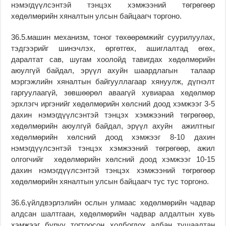
нэмэгдүүлсэнтэй тэнцэх хэмжээний төгрөгөөр
хөдөлмөрийн хяналтын улсын байцаагч торгоно.
36.5.машин механизм, тоног төхөөрөмжийг суурилуулах,
тэдгээрийг шинэчлэх, өргөтгөх, ашиглалтад өгөх,
даралтат сав, шугам хоолойд тавигдах хөдөлмөрийн
аюулгүй байдал, эрүүл ахуйн шаардлагын талаар
мэргэжлийн хяналтын байгууллагаар хянуулж, дүгнэлт
гаргуулаагүй, зөвшөөрөл аваагүй хувиараа хөдөлмөр
эрхлэгч иргэнийг хөдөлмөрийн хөлсний доод хэмжээг 3-5
дахин нэмэгдүүлсэнтэй тэнцэх хэмжээний төгрөгөөр,
хөдөлмөрийн аюулгүй байдал, эрүүл ахуйн ажилтныг
хөдөлмөрийн хөлсний доод хэмжээг 8-10 дахин
нэмэгдүүлсэнтэй тэнцэх хэмжээний төгрөгөөр, ажил
олгогчийг хөдөлмөрийн хөлсний доод хэмжээг 10-15
дахин нэмэгдүүлсэнтэй тэнцэх хэмжээний төгрөгөөр
хөдөлмөрийн хяналтын улсын байцаагч тус тус торгоно.
36.6.үйлдвэрлэлийн ослын улмаас хөдөлмөрийн чадвар
алдсан шалтгаан, хөдөлмөрийн чадвар алдалтын хувь
хэмжээг буруу тогтоосон холбогдох албан тушаалтан