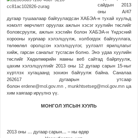
сайдын 2013
оны А/47
дугаар тушаалаар байгуулагдсан ХАБЭА-н тухай хуульд
нэмэлт өөрчлөлт оруулах ажлын хэсэг хуулийн төслийг
боловсруулж, ажлын хэсгийн болон ХАБЭА-н Үндэсний
хорооны хурлаар хэлэлцүүлж, холбогдох байгууллага,
төлөөлөл оролцсон хэлэлцүүлэг, уулзалт ярилцлагыг
хийж, гарсан саналыг тусгасан болно. Энэ удаа хуулийн
төслийг Хөдөлмөрийн яамны веб сайтад байрлуулж,
цахим хэлэлцүүлгийг 2013 оны 12 дугаар сарын 15-ныг
хүртлэх хугацаанд зохион байгуулж байна. Саналаа
262617 дугаарын утсаар
болон
erdene@mol.gov.mn
,
munkhtsetseg@mol.gov.mn
ца
хим хаягаар ирүүлнэ үү.
МОНГОЛ
УЛСЫН ХУУЛЬ
2013 оны … дугаар сарын… – ны өдөр