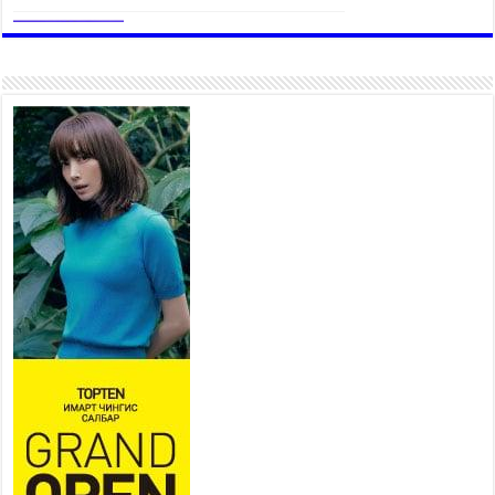
“Эхийн алдар” одонгийн
шаардлагыг хөнгөрүүллээ
2026 оны 7 сар 20 / 11 цаг 51 минут
“Жил бүрийн өвөл, жил бүрийн ижил асуудал”
2026 оны 7 сар 20 / 11 цаг 16 минут
Б.Пүрэвдагва: Нийслэлд хийх бүх замыг ус
зайлуулах хоолойтой, явган хүний болон дугуйн
замтай байлгах стандарт мөрдөнө
2026 оны 7 сар 20 / 9 цаг 24 минут
Б.Пүрэвдагва: Хотын төвөөс Бэлх, Сэлх
чиглэлд явахад дугуйн замаар зорчих бүрэн
боломжтой боллоо
2026 оны 7 сар 20 / 9 цаг 20 минут
Хан-Уул дүүрэг, Чингисийн өргөн чөлөөний ус
зайлуулах шугам хоолойн ажил 80 хувьтай
үргэлжилж байна
2026 оны 7 сар 20 / 9 цаг 14 минут
Усархаг аадар бороо орж байгаа тул аюулгүй
байдлаа хангаж, үер усны аюулаас