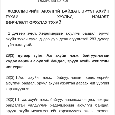
Улаанбаатар хот
ХӨДӨЛМӨРИЙН
АЮУЛГҮЙ БАЙДАЛ, ЭРҮҮЛ АХУЙН
ТУХАЙ
ХУУЛЬД НЭМЭЛТ,
ӨӨРЧЛӨЛТ
ОРУУЛАХ
ТУХАЙ
1 дүгээр зүйл
. Хөдөлмөрийн аюулгүй байдал, эрүүл
ахуйн тухай хуульд дор дурьдсан агуулгатай 283 дугаар
зүйл нэмсүгэй.
28(3)
дугаар зүйл. Аж ахуйн нэгж, байгууллагын
хөдөлмөрийн аюулгүй байдал, эрүүл ахуйн ажилтны
чиг үүрэг
28(3).1.Аж ахуйн нэгж, байгууллагын хөдөлмөрийн
аюулгүй байдал, эрүүл ахуйн ажилтан дараах чиг үүргийг
хэрэгжүүлнэ:
28(3)1.1. аж ахуйн нэгж, байгууллагынхаа онцлог, нөхцөл
байдалтай уялдуулан хөдөлмөрийн аюулгүй байдал,
эрүүл ахуйн менежментийг хэрэгжүүлэх ажлыг зохион