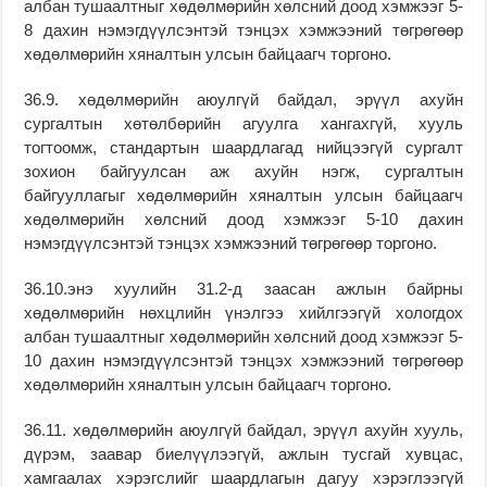
албан тушаалтныг хөдөлмөрийн хөлсний доод хэмжээг 5-
8 дахин нэмэгдүүлсэнтэй тэнцэх хэмжээний төгрөгөөр
хөдөлмөрийн хяналтын улсын байцаагч торгоно.
36.9. хөдөлмөрийн аюулгүй байдал, эрүүл ахуйн
сургалтын хөтөлбөрийн агуулга хангахгүй, хууль
тогтоомж, стандартын шаардлагад нийцээгүй сургалт
зохион байгуулсан аж ахуйн нэгж, сургалтын
байгууллагыг хөдөлмөрийн хяналтын улсын байцаагч
хөдөлмөрийн хөлсний доод хэмжээг 5-10 дахин
нэмэгдүүлсэнтэй тэнцэх хэмжээний төгрөгөөр торгоно.
36.10.энэ хуулийн 31.2-д заасан ажлын байрны
хөдөлмөрийн нөхцлийн үнэлгээ хийлгээгүй хологдох
албан тушаалтныг хөдөлмөрийн хөлсний доод хэмжээг 5-
10 дахин нэмэгдүүлсэнтэй тэнцэх хэмжээний төгрөгөөр
хөдөлмөрийн хяналтын улсын байцаагч торгоно.
36.11. хөдөлмөрийн аюулгүй байдал, эрүүл ахуйн хууль,
дүрэм, заавар биелүүлээгүй, ажлын тусгай хувцас,
хамгаалах хэрэгслийг шаардлагын дагуу хэрэглээгүй