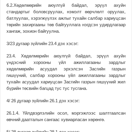
6.2.Хөдөлмөрийн аюулгүй байдал, эрүүл ахуйн
стандартыг боловсруулах, нэмэлт өөрчлөлт оруулах,
батлуулах, хэрэгжүүлэх ажлыг тухайн салбар хариуцсан
төрийн захиргааны төв байгууллага нэгдсэн удирдлагаар
хангаж, зохион байгуулна.
3/23 дугаар зүйлийн 23.4 дэх хэсэг:
23.4. Хөдөлмөрийн аюулгүй байдал, эрүүл ахуйн
үндэсний хорооны үйл ажиллагааны зардлыг
хөдөлмөрийн асуудал эрхэлсэн Засгийн газрын
гишүүний, салбар хорооны үйл ажиллагааны зардлыг
тухайн асуудал хариуцсан Засгийн газрын гишүүний жил
бүрийн төсвийн багцад тус тус тусгана.
4/ 26 дугаар зүйлийн 26.1 дэх хэсэг:
26.1.4. Үйлдвэрлэлийн осол, мэргэжлээс шалтгаалсан
өвчний даатгалын сангаас хувиарласан хөрөнгө.
5/ 28 дугаар зүйлийн 28.1 дэх хэсэг: