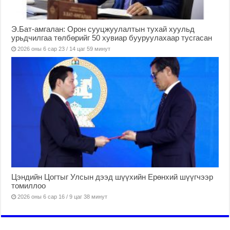
Э.Бат-амгалан: Орон сууцжуулалтын тухай хуульд
урьдчилгаа төлбөрийг 50 хувиар бууруулахаар тусгасан
2026 оны 6 сар 23 / 14 цаг 59 минут
Цэндийн Цогтыг Улсын дээд шүүхийн Ерөнхий шүүгчээр
томиллоо
2026 оны 6 сар 16 / 9 цаг 38 минут