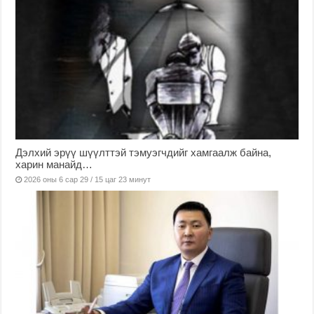
Дэлхий эрүү шүүлттэй тэмуэгчдийг хамгаалж байна,
харин манайд…
2026 оны 6 сар 29 / 15 цаг 23 минут