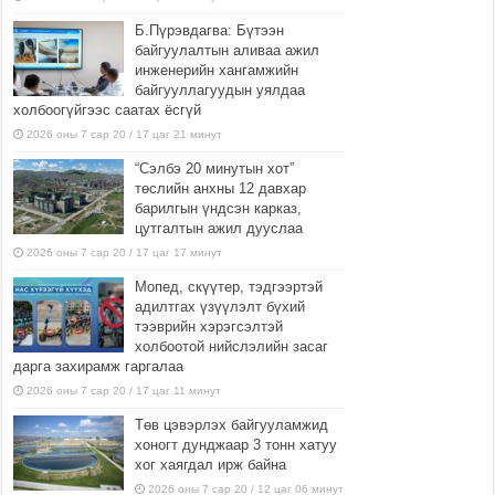
Б.Пүрэвдагва: Бүтээн
байгуулалтын аливаа ажил
инженерийн хангамжийн
байгууллагуудын уялдаа
холбоогүйгээс саатах ёсгүй
2026 оны 7 сар 20 / 17 цаг 21 минут
“Сэлбэ 20 минутын хот”
төслийн анхны 12 давхар
барилгын үндсэн карказ,
цутгалтын ажил дууслаа
2026 оны 7 сар 20 / 17 цаг 17 минут
Мопед, скүүтер, тэдгээртэй
адилтгах үзүүлэлт бүхий
тээврийн хэрэгсэлтэй
холбоотой нийслэлийн засаг
дарга захирамж гаргалаа
2026 оны 7 сар 20 / 17 цаг 11 минут
Төв цэвэрлэх байгууламжид
хоногт дунджаар 3 тонн хатуу
хог хаягдал ирж байна
2026 оны 7 сар 20 / 12 цаг 06 минут