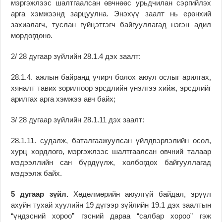
мэргэжлээс шалтгаалсан өвчнөөс урьдчилан сэргийлэх
арга хэмжээнд зарцуулна. Энэхүү заалт нь ерөнхий
захиалагч, туслан гүйцэтгэгч байгууллагад нэгэн адил
мөрдөгдөнө.
2/ 28 дугаар зүйлийн 28.1.4 дэх заалт:
28.1.4. ажлын байранд учирч болох аюул ослыг арилгах,
хяналт тавих зорилгоор эрсдлийн үнэлгээ хийж, эрсдлийг
арилгах арга хэмжээ авч байх;
3/ 28 дугаар зүйлийн 28.1.11 дэх заалт:
28.1.11. судалж, баталгаажуулсан үйлдвэрлэлийн осол,
хурц хордлого, мэргэжлээс шалтгаалсан өвчний талаар
мэдээллийн сан бүрдүүлж, холбогдох байгууллагад
мэдээлж байх.
5
дугаар зүйл.
Хөдөлмөрийн аюулгүй байдал, эрүүл
ахуйн тухай хуулийн 19 дүгээр зүйлийн 19.1 дэх заалтын
“үндэсний хороо” гэсний дараа “салбар хороо” гэж