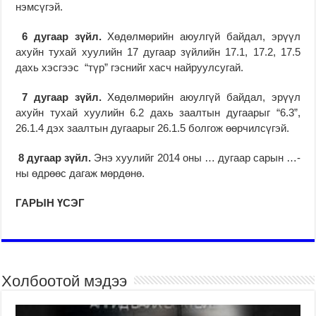
нэмсүгэй.
6 дугаар зүйл.
Хөдөлмөрийн аюулгүй байдал, эрүүл
ахуйн тухай хуулийн 17 дугаар зүйлийн 17.1, 17.2, 17.5
дахь хэсгээс “түр” гэснийг хасч найруулсугай.
7
дугаар зүйл.
Хөдөлмөрийн аюулгүй байдал, эрүүл
ахуйн тухай хуулийн 6.2 дахь заалтын дугаарыг “6.3”,
26.1.4 дэх заалтын дугаарыг 26.1.5 болгож өөрчилсүгэй.
8 д
угаа
р зүйл.
Энэ хуулийг 2014 оны … дугаар сарын …-
ны өдрөөс дагаж мөрдөнө.
ГАРЫН ҮСЭГ
Холбоотой мэдээ