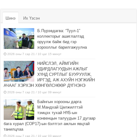
Шинэ
Их Үзсэн
Б.Пүрэвдагва: “Туул-1”
коллекторыг ашиглалтад
оруулж байж бид гэр
хорооллыг барилгажуулна
2026 оны 7 сар 21 / 10 цаг 15 минут
НИЙСЛЭЛ, АЙМГИЙН
УДИРДЛАГУУДЫН АЖЛЫГ
ХҮНД СУРТЛЫГ БУУРУУЛЖ,
ИРГЭД, АЖ АХУЙН НЭГЖИЙН
АЧААГ ХЭРХЭН ХӨНГӨЛСНӨӨР ДҮГНЭНЭ
2026 оны 7 сар 21 / 10 цаг 09 минут
Байнгын хорооны дарга
М.Мандхай Цөлжилттэй
тэмцэх тухай НҮБ-ын
конвенцын талуудын 17 дугаар
бага хурал (СОР17)-ын бэлтгэл ажлын явцтай
танилцлаа
2026 оны 7 сар 21 / 10 цаг 03 минут