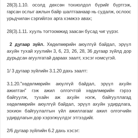
28(3).1.10. осолд дөхсөн тохиолдол бүрийг бүртгэж,
гарсан ослыг ажлын байр шалтгаанаар нь судалж, ослоос
урьдчилан сэргийлэх арга хэмжээ авах;
28(3).1.11. хууль тогтоомжид заасан бусад чиг үүрэг.
2 дугаар
зүйл.
Хөдөлмөрийн аюулгүй байдал, эрүүл
ахуйн тухай хуулийн 3, 6, 23, 26, 28, 36 дугаар зүйлд дор
дурьдсан агуулгатай дараах заалт, хэсэг нэмсүгэй.
1/ 3 дугаар зүйлийн 3.1.20 дахь заалт:
3.1.20.”хөдөлмөрийн аюулгүй байдал, эрүүл ахуйн
ажилтан” гэж ажил олгогчтой хөдөлмөрийн гэрээ
байгуулж, тухайн аж ахуйн нэгж, байгууллагад
хөдөлмөрийн аюулгүй байдал, эрүүл ахуйн удирдлага,
зохион байгуулалтын үйл ажиллагааг ажил олгогчийн
удирдлагын дор хэрэгжүүлдэг этгээдийг.
2/6 дугаар зүйлийн 6.2 дахь хэсэг: