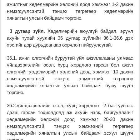
ажилтныг хөдөлмөрийн хөлсний доод хэмжээг 1-2 дахин
нэмэгдүүлсэнтэй тэнцэх төгрөгөөр хөдөлмөрийн
хяналтын улсын байцаагч торгоно.
3
дугаар зүйл
. Хөдөлмөрийн аюулгүй байдал, эрүүл
ахуйн тухай хуулийн 36 дугаар зүйлийн 36.1-36.6 дэх
хэсгийг дор дурьдсанаар өөрчлөн найруулсугай.
36.1. ажил олгогчийн буруутай үйл ажиллагааны улмаас
үйлдвэрлэлийн осол, хурц хордлого гарсан бол ажил
олгогчийг хөдөлмөрийн хөлсний доод хэмжээг 10 дахин
нэмэгдүүлсэнтэй тэнцэх хэмжээний төгрөгөөр
хөдөлмөрийн хяналтын улсын байцаагч буюу шүүгч
торгоно.
36.2.үйлдвэрлэлийн осол, хурц хордлого 2 ба түүнээс
дээш гарсан тохиолдолд аж ахуйн нэгж, байгууллагыг
хөдөлмөрийн хөлсний доод хэмжээг 20-30 дахин
нэмэгдүүлсэнтэй тэнцэх хэмжээний төгрөгөөр
хөдөлмөрийн хяналтын улсын байцаагч эсхүл шүүгч
торгоно.