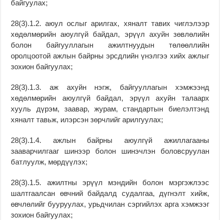
байгуулах;
28(3).1.2. аюул ослыг арилгах, хяналт тавих чиглэлээр
хөдөлмөрийн аюулгүй байдал, эрүүл ахуйн зөвлөлийн
болон байгууллагын ажилтнуудын төлөөллийн
оролцоотой ажлын байрны эрсдлийн үнэлгээ хийх ажлыг
зохион байгуулах;
28(3).1.3. аж ахуйн нэгж, байгууллагын хэмжээнд
хөдөлмөрийн аюулгүй байдал, эрүүл ахуйн талаарх
хууль дүрэм, заавар, журам, стандартын биелэлтэнд
хяналт тавьж, илэрсэн зөрчлийг арилгуулах;
28(3).1.4. ажлын байрны аюулгүй ажиллагааны
зааварчилгааг шинээр болон шинэчлэн боловсруулан
батлуулж, мөрдүүлэх;
28(3).1.5. ажилтны эрүүл мэндийн болон мэргэжлээс
шалтгаалсан өвчний байдалд судалгаа, дүгнэлт хийж,
өвчлөлийг бууруулах, урьдчилан сэргийлэх арга хэмжээг
зохион байгуулах;