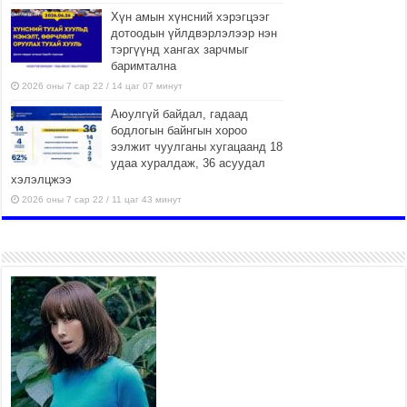
Хүн амын хүнсний хэрэгцээг
дотоодын үйлдвэрлэлээр нэн
тэргүүнд хангах зарчмыг
баримтална
2026 оны 7 сар 22 / 14 цаг 07 минут
Аюулгүй байдал, гадаад
бодлогын байнгын хороо
ээлжит чуулганы хугацаанд 18
удаа хуралдаж, 36 асуудал
хэлэлцжээ
2026 оны 7 сар 22 / 11 цаг 43 минут
“4 улирлын турш үйл
ажиллагаа явуулах
боломжтой-Хүүхэд хөгжүүлэх
төв” байгуулах төсөлд төр,
хувийн хэвшлийн түншлэлийн хүрээнд хамтран
ажиллахыг урьж байна
2026 оны 7 сар 22 / 9 цаг 28 минут
Б.Пүрэвдагва: “Урт цагаан”-ыг
залуучууд чөлөөт цагаа
өнгөрүүлдэг, жуулчид зорьж
ирдэг цэг болгоно