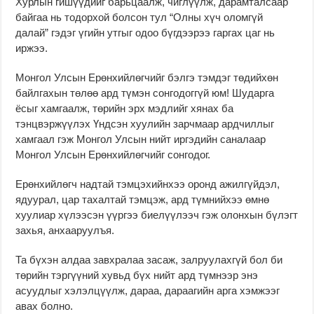
Хурлын гишүүдийг барьцаалж, чиглүүлж, дарамталсаар
байгаа нь тодорхой болсон тул “Олны хүч оломгүй
далай” гэдэг үгийн утгыг одоо бүгдээрээ гаргах цаг нь
иржээ.
Монгол Улсын Ерөнхийлөгчийг бэлгэ тэмдэг төдийхөн
байлгахын төлөө ард түмэн сонгодоггүй юм! Шударга
ёсыг хамгаалж, төрийн эрх мэдлийг хянах ба
тэнцвэржүүлэх Үндсэн хуулийн зарчмаар ардчиллыг
хамгаал гэж Монгол Улсын нийт иргэдийн саналаар
Монгол Улсын Ерөнхийлөгчийг сонгодог.
Ерөнхийлөгч надтай тэмцэхийнхээ оронд ажилгүйдэл,
ядуурал, цар тахалтай тэмцэж, ард түмнийхээ өмнө
хуулиар хүлээсэн үүргээ биелүүлээч гэж олонхын бүлэгт
захья, анхааруулъя.
Та бүхэн алдаа завхралаа засаж, залруулахгүй бол би
төрийн тэргүүний хувьд бүх нийт ард түмнээр энэ
асуудлыг хэлэлцүүлж, дараа, дараагийн арга хэмжээг
авах болно.