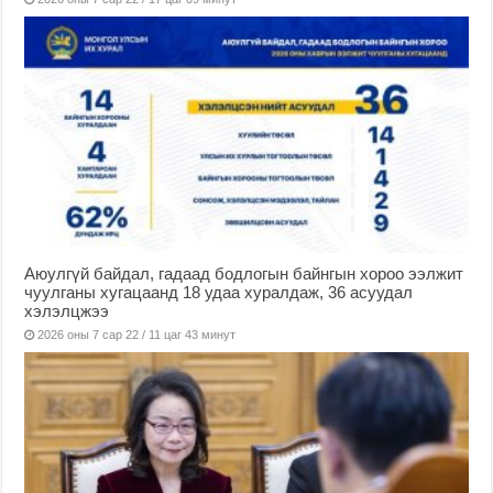
Аюулгүй байдал, гадаад бодлогын байнгын хороо ээлжит
чуулганы хугацаанд 18 удаа хуралдаж, 36 асуудал
хэлэлцжээ
2026 оны 7 сар 22 / 11 цаг 43 минут