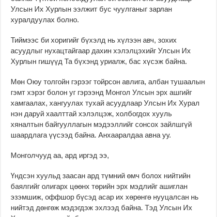
Улсын Их Хурлын ээлжит бус чуулганыг зарлан
хуралдуулах болно.
Тиймээс би хоригийг бүхэлд нь хүлээн авч, зохих
асуудлыг нухацтайгаар дахин хэлэлцэхийг Улсын Их
Хурлын гишүүд Та бүхэнд уриалж, бас хүсэж байна.
Мөн Оюу толгойн гэрээг тойрсон авлига, албан тушаалын
гэмт хэрэг болон уг гэрээнд Монгол Улсын эрх ашгийг
хамгаалах, хангуулах тухай асуудлаар Улсын Их Хурал
нэн даруй хаалттай хэлэлцэж, холбогдох хууль
хяналтын байгууллагын мэдээллийг сонсох зайлшгүй
шаардлага үүсээд байна. Анхааралдаа авна уу.
Монголчууд аа, ард иргэд ээ,
Үндсэн хуульд заасан ард түмний өмч болох нийтийн
баялгийг олигарх цөөнх төрийн эрх мэдлийг ашиглан
эзэмшиж, оффшор бүсэд асар их хөрөнгө нууцалсан нь
нийтэд дөнгөж мэдэгдэж эхлээд байна. Тэд Улсын Их