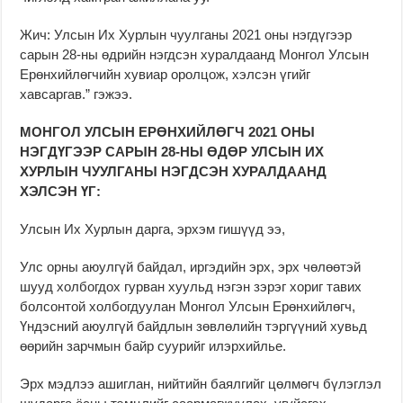
Жич: Улсын Их Хурлын чуулганы 2021 оны нэгдүгээр
сарын 28-ны өдрийн нэгдсэн хуралдаанд Монгол Улсын
Ерөнхийлөгчийн хувиар оролцож, хэлсэн үгийг
хавсаргав.” гэжээ.
МОНГОЛ УЛСЫН ЕРӨНХИЙЛӨГЧ 2021 ОНЫ
НЭГДҮГЭЭР САРЫН 28-НЫ ӨДӨР УЛСЫН ИХ
ХУРЛЫН ЧУУЛГАНЫ НЭГДСЭН ХУРАЛДААНД
ХЭЛСЭН ҮГ:
Улсын Их Хурлын дарга, эрхэм гишүүд ээ,
Улс орны аюулгүй байдал, иргэдийн эрх, эрх чөлөөтэй
шууд холбогдох гурван хуульд нэгэн зэрэг хориг тавих
болсонтой холбогдуулан Монгол Улсын Ерөнхийлөгч,
Үндэсний аюулгүй байдлын зөвлөлийн тэргүүний хувьд
өөрийн зарчмын байр суурийг илэрхийлье.
Эрх мэдлээ ашиглан, нийтийн баялгийг цөлмөгч бүлэглэл