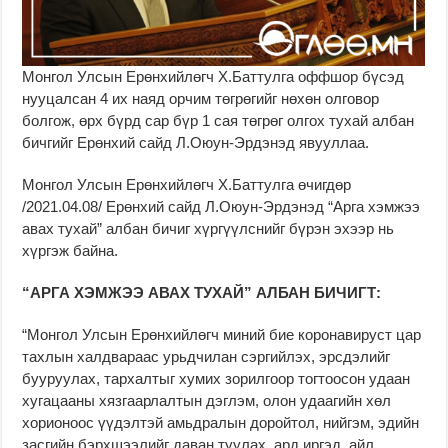
Монгол Улсын Ерөнхийлөгч Х.Баттулга оффшор бүсэд
нууцалсан 4 их наяд орчим төгрөгийг нөхөн олговор
болгож, өрх бүрд сар бүр 1 сая төгрөг олгох тухай албан
бичгийг Ерөнхий сайд Л.Оюун-Эрдэнэд явууллаа.
Монгол Улсын Ерөнхийлөгч Х.Баттулга өчигдөр
/2021.04.08/ Ерөнхий сайд Л.Оюун-Эрдэнэд “Арга хэмжээ
авах тухай” албан бичиг хүргүүлснийг бүрэн эхээр нь
хүргэж байна.
“АРГА ХЭМЖЭЭ АВАХ ТУХАЙ” АЛБАН БИЧИГТ:
“Монгол Улсын Ерөнхийлөгч миний бие коронавируст цар
тахлын халдвараас урьдчилан сэргийлэх, эрсдэлийг
бууруулах, тархалтыг хумих зорилгоор тогтоосон удаан
хугацааны хязгаарлалтын дэглэм, олон удаагийн хөл
хорионоос үүдэлтэй амьдралын доройтол, нийгэм, эдийн
засгийн бэрхшээлийг даван туулах, ард иргэд, айл