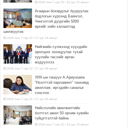
2026 оны 7 сар 23 / 10 цаг 21 минут
Агаарын бохирдлыг бууруулах
бодлогын хүрээнд Баянгол,
Чингэлтэй дүүргийн 5000
өрхийг хийн халаалтад
шилжүүлэв
2026 оны 7 сар 22 / 17 цаг 14 минут
Нийгмийн сүлжээнд хүүхдийн
оролцоог зохицуулах тухай
хуулийн төслийг өргөн
мэдүүллээ
2026 оны 7 сар 22 / 17 цаг 09 минут
УИХ-ын гишүүн А.Ариунзаяа
“Нээлттэй парламент” танхимд
ажиллаж, иргэдийн саналыг
сонслоо
2026 оны 7 сар 22 / 17 цаг 04 минут
Нийслэлийн өвөлжилтийн
бэлтгэл ажил 50 орчим хувийн
гүйцэтгэлтэй байна
2026 оны 7 сар 22 / 14 цаг 15 минут