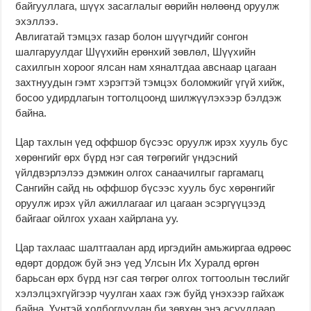
байгууллага, шүүх засаглалыг өөрийн нөлөөнд оруулж
эхэллээ.
Авлигатай тэмцэх газар болон шүүгчдийг сонгон
шалгаруулдаг Шүүхийн ерөнхий зөвлөл, Шүүхийн
сахилгын хороог ялсан нам хяналтдаа авснаар цагаан
захтнуудын гэмт хэрэгтэй тэмцэх боломжийг үгүй хийж,
босоо удирдлагын тогтолцоонд шилжүүлэхээр бэлдэж
байна.
Цар тахлын үед оффшор бүсээс оруулж ирэх хууль бус
хөрөнгийг өрх бүрд нэг сая төгрөгийг үндэсний
үйлдвэрлэлээ дэмжин олгох санаачилгыг гаргамагц
Сангийн сайд нь оффшор бүсээс хууль бус хөрөнгийг
оруулж ирэх үйл ажиллагааг ил цагаан эсэргүүцээд
байгааг ойлгох ухаан хайрлана уу.
Цар тахлаас шалтгаалан ард иргэдийн амьжиргаа өдрөөс
өдөрт дордож буй энэ үед Улсын Их Хуралд өргөн
барьсан өрх бүрд нэг сая төгрөг олгох тогтоолын төслийг
хэлэлцэхгүйгээр чуулган хаах гэж буйд үнэхээр гайхаж
байна. Үүнтэй холбогдуулан би зөвхөн энэ асуудлаар