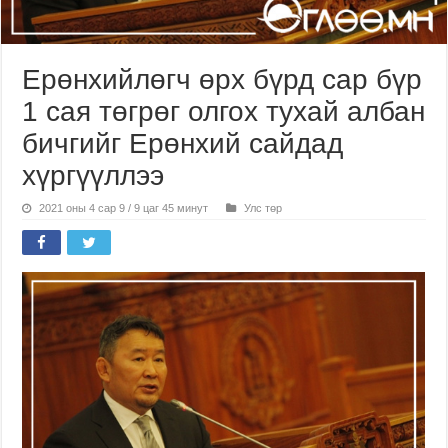
Ерөнхийлөгч өрх бүрд сар бүр
1 сая төгрөг олгох тухай албан
бичгийг Ерөнхий сайдад
хүргүүллээ
2021 оны 4 сар 9 / 9 цаг 45 минут
Улс төр