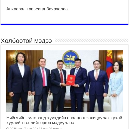
Анхаарал тавьсанд баярлалаа.
Холбоотой мэдээ
Нийгмийн сүлжээнд хүүхдийн оролцоог зохицуулах тухай
хуулийн төслийг өргөн мэдүүллээ
2026 оны 7 сар 22 / 17 цаг 09 минут