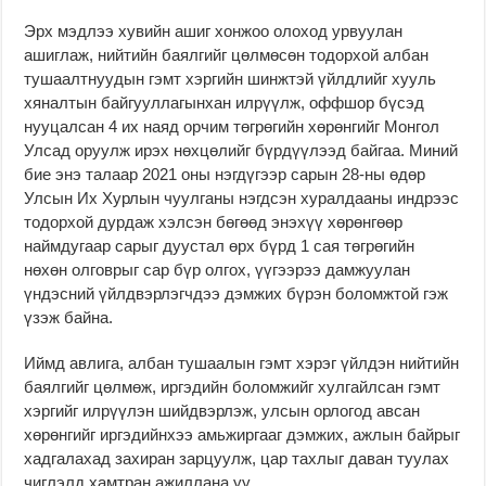
Эрх мэдлээ хувийн ашиг хонжоо олоход урвуулан
ашиглаж, нийтийн баялгийг цөлмөсөн тодорхой албан
тушаалтнуудын гэмт хэргийн шинжтэй үйлдлийг хууль
хяналтын байгууллагынхан илрүүлж, оффшор бүсэд
нууцалсан 4 их наяд орчим төгрөгийн хөрөнгийг Монгол
Улсад оруулж ирэх нөхцөлийг бүрдүүлээд байгаа. Миний
бие энэ талаар 2021 оны нэгдүгээр сарын 28-ны өдөр
Улсын Их Хурлын чуулганы нэгдсэн хуралдааны индрээс
тодорхой дурдаж хэлсэн бөгөөд энэхүү хөрөнгөөр
наймдугаар сарыг дуустал өрх бүрд 1 сая төгрөгийн
нөхөн олговрыг сар бүр олгох, үүгээрээ дамжуулан
үндэсний үйлдвэрлэгчдээ дэмжих бүрэн боломжтой гэж
үзэж байна.
Иймд авлига, албан тушаалын гэмт хэрэг үйлдэн нийтийн
баялгийг цөлмөж, иргэдийн боломжийг хулгайлсан гэмт
хэргийг илрүүлэн шийдвэрлэж, улсын орлогод авсан
хөрөнгийг иргэдийнхээ амьжиргааг дэмжих, ажлын байрыг
хадгалахад захиран зарцуулж, цар тахлыг даван туулах
чиглэлд хамтран ажиллана уу.