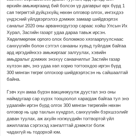
өрхийн амьжиргаанд бий болсон үр дагаврыг өрх бүрд 1
сая төгрөгтэй дүйцэхүйц нөхөн олговор олгох, ингэхдээ
үндэсний үйлдвэрлэлээ дэмжих замаар шийдвэрлэх
саналыг 2020 оны арваннэгдүгээр сараас хойш Улсын Их
Хурал, Засгийн газарт удаа дараа тавьж ирсэн.
Хөдөлмөрлөж орлого олох боломжоо хязгаарлуулснаас
санхүүгийн болон сэтгэл санааны хувьд туйлдаж байгаа
ард иргэдийнхээ амьжиргааг залгуулах, хэвийн
амьдралыг дэмжих энэхүү санаачилгыг Засгийн газар
хүлээн авч, энэ удаа хөл хорио тогтоохдоо иргэн бүрд
300 мянган төгрөг олгохоор шийдвэрлэсэн нь сайшаалтай
байна.
Гэвч хүн амаа бүрэн вакцинжуулж дуустал энэ оны
наймдугаар сар хүрэх тооцоолол харагдаж байгаа тул энэ
удаагийн иргэн бүрд олгох 300 мянган төгрөгийн нөхөн
олговор нь цар тахлын хүндрэл, санхүүгийн бэрхшээлийг
даван туулах, аж ахуйн нэгжүүдийн тогтвортой үйл
ажиллагаа сэргэхэд хангалттай дэмжлэг болж
чадахгүй нь тодорхой юм.