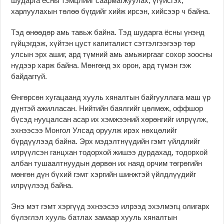
шударга ёсны тэмцлийг саармагжуулах, үгүйсгэх,
харлуулахын төлөө бүгдийг хийж ирсэн, хийсээр ч байна.
Тэд өнөөдөр амь тавьж байна. Тэд шударга ёсны үнэнд
гүйцэгдэж, хүйтэн цуст капиталист сэтгэлгээгээр төр
улсын эрх ашиг, ард түмний амь амьжиргааг сохор зоосны
нүдээр харж байна. Мөнгөнд эх орон, ард түмэн гэж
байдаггүй.
Өнгөрсөн хугацаанд хууль хяналтын байгууллага маш үр
дүнтэй ажилласан. Нийтийн баялгийг цөлмөж, оффшор
бүсэд нууцалсан асар их хэмжээний хөрөнгийг илрүүлж,
эхнээсээ Монгол Улсад оруулж ирэх нөхцөлийг
бүрдүүлээд байна. Эрх мэдэлтнүүдийн гэмт үйлдлийг
илрүүлсэн ганцхан тодорхой жишээ дурдахад, тодорхой
албан тушаалтнуудын дөрвөн их наяд орчим төгрөгийн
мөнгөн дүн бүхий гэмт хэргийн шинжтэй үйлдлүүдийг
илрүүлээд байна.
Энэ мэт гэмт хэргүүд эхнээсээ илрээд эхэлмэгц олигарх
бүлэглэл хууль батлах замаар хууль хяналтын