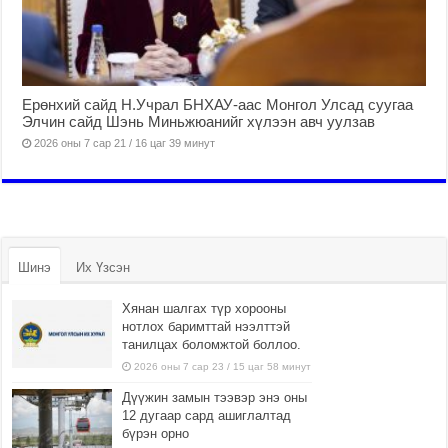
Ерөнхий сайд Н.Учрал БНХАУ-аас Монгол Улсад суугаа
Элчин сайд Шэнь Миньжюанийг хүлээн авч уулзав
2026 оны 7 сар 21 / 16 цаг 39 минут
Шинэ
Их Үзсэн
Хянан шалгах түр хорооны
нотлох баримттай нээлттэй
танилцах боломжтой боллоо.
2026 оны 7 сар 23 / 15 цаг 58 минут
Дүүжин замын тээвэр энэ оны
12 дугаар сард ашиглалтад
бүрэн орно