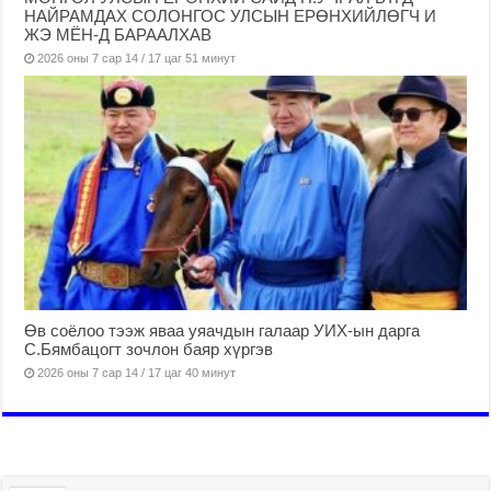
НАЙРАМДАХ СОЛОНГОС УЛСЫН ЕРӨНХИЙЛӨГЧ И
ЖЭ МЁН-Д БАРААЛХАВ
2026 оны 7 сар 14 / 17 цаг 51 минут
Өв соёлоо тээж яваа уяачдын галаар УИХ-ын дарга
С.Бямбацогт зочлон баяр хүргэв
2026 оны 7 сар 14 / 17 цаг 40 минут