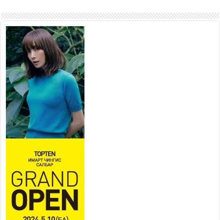
Хан-Уул дүүрэг, Чингисийн
өргөн чөлөөний ус зайлуулах
шугам хоолойн ажил 80
хувьтай үргэлжилж байна
2026 оны 7 сар 20 / 9 цаг 14 минут
Усархаг аадар бороо орж
байгаа тул аюулгүй байдлаа
хангаж, үер усны аюулаас
сэрэмжлэхийг нийслэлийн
Онцгой байдлын газраас анхааруулж байна
2026 оны 7 сар 20 / 9 цаг 09 минут
311 алба хаагч, 119 техник хэрэгсэлтэй ажиллаж
үер усны аюул, болзошгүй эрсдэлээс сэргийлж
байна
2026 оны 7 сар 20 / 9 цаг 05 минут
Аяллаа зөв төлөвлөхийг иргэдэд зөвлөж байна
2026 оны 7 сар 16 / 11 цаг 50 минут
Үер усны болзошгүй аюулаас сэргийлж,
холбогдох байгууллагууд өндөржүүлсэн бэлэн
байдалд ажиллаж байна
2026 оны 7 сар 15 / 13 цаг 06 минут