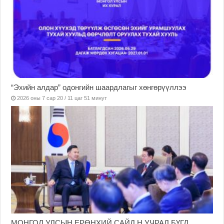
“Эхийн алдар” одонгийн шаардлагыг хөнгөрүүллээ
2026 оны 7 сар 20 / 11 цаг 51 минут
МОНГОЛ УЛСЫН ЕРӨНХИЙ САЙД Н.УЧРАЛ БҮГД