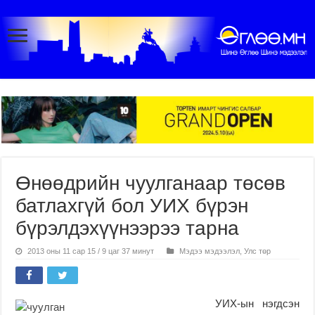
Өнөөдрийн чуулганаар төсөв
батлахгүй бол УИХ бүрэн
бүрэлдэхүүнээрээ тарна
2013 оны 11 сар 15 / 9 цаг 37 минут
Мэдээ мэдээлэл
,
Улс төр
УИХ-ын нэгдсэн