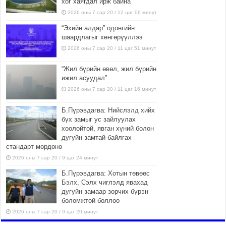
хог хаягдал ирж байна
2026 оны 7 сар 20 / 12 цаг 06 минут
“Эхийн алдар” одонгийн
шаардлагыг хөнгөрүүллээ
2026 оны 7 сар 20 / 11 цаг 51 минут
“Жил бүрийн өвөл, жил бүрийн
ижил асуудал”
2026 оны 7 сар 20 / 11 цаг 16 минут
Б.Пүрэвдагва: Нийслэлд хийх
бүх замыг ус зайлуулах
хоолойтой, явган хүний болон
дугуйн замтай байлгах
стандарт мөрдөнө
2026 оны 7 сар 20 / 9 цаг 24 минут
Б.Пүрэвдагва: Хотын төвөөс
Бэлх, Сэлх чиглэлд явахад
дугуйн замаар зорчих бүрэн
боломжтой боллоо
2026 оны 7 сар 20 / 9 цаг 20 минут