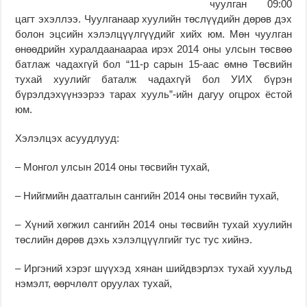
чуулган 09:00
цагт эхэллээ. Чуулганаар хуулийн төслүүдийн дөрөв дэх
болон эцсийн хэлэлцүүлгүүдийг хийх юм. Мөн чуулган
өнөөдрийн хуралдаанаараа ирэх 2014 оны улсын төсвөө
батлаж чадахгүй бол “11-р сарын 15-аас өмнө Төсвийн
тухай хуулийг баталж чадахгүй бол УИХ бүрэн
бүрэлдэхүүнээрээ тарах хууль”-ийн дагуу огцрох ёстой
юм.
Хэлэлцэх асуудлууд:
– Монгол улсын 2014 оны төсвийн тухай,
– Нийгмийн даатгалын сангийн 2014 оны төсвийн тухай,
– Хүний хөгжил сангийн 2014 оны төсвийн тухай хуулийн
төслийн дөрөв дэхь хэлэлцүүлгийг тус тус хийнэ.
– Иргэний хэрэг шүүхэд хянан шийдвэрлэх тухай хуульд
нэмэлт, өөрчлөлт оруулах тухай,