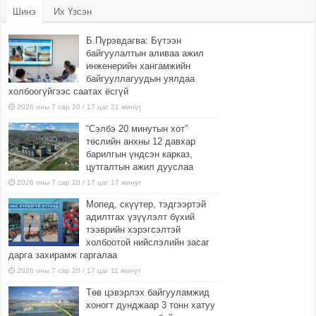
Шинэ
Их Үзсэн
Б.Пүрэвдагва: Бүтээн
байгуулалтын аливаа ажил
инженерийн хангамжийн
байгууллагуудын уялдаа
холбоогүйгээс саатах ёсгүй
2026 оны 7 сар 20 / 17 цаг 21 минут
“Сэлбэ 20 минутын хот”
төслийн анхны 12 давхар
барилгын үндсэн карказ,
цутгалтын ажил дууслаа
2026 оны 7 сар 20 / 17 цаг 17 минут
Мопед, скүүтер, тэдгээртэй
адилтгах үзүүлэлт бүхий
тээврийн хэрэгсэлтэй
холбоотой нийслэлийн засаг
дарга захирамж гаргалаа
2026 оны 7 сар 20 / 17 цаг 11 минут
Төв цэвэрлэх байгууламжид
хоногт дунджаар 3 тонн хатуу