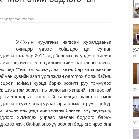
ээ мэдээлэл
,
Улс төр
УИХ-ын чуулганы нэгдсэн хуралдааныг
өчигдөр үдээс хойшдоо цаг сунган
уу
одлогын талаар 2014 онд баримтлах үндсэн чиглэл
2
лийн эцсийн хэлэлцүүлгийг хийж баталсан байна.
эх онд “Үнэ тогтворжуулах” хөтөлбөр хэрэгжихийн
найман хувийн зээл үргэлжлэн олгогдох болж байна.
эцэст найман хувьд барих зорилт руу тэмүүлэх
ёр дахь том зорилт нь валютын ханшийг тогтвортой
2
д ам.долларын төгрөгтэй харилцах ханш тогтмол
одлогын хүүг чангаруулах арга хэмжээ рүү тэр бүр
ээг авсан нөхцөлд арилжааны банкны хүү өндөрсч,
одлого хумигдах учраас зөөлөн бодлого барьж
2
д хэрэгжиж байгаа энэхүү зөөлөн бодлого ирэх онд