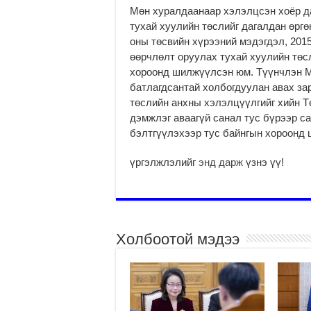
Мөн хуралдаанаар хэлэлцсэн хоёр д
тухай хуулийн төслийг дагалдан өрг
оны төсвийн хүрээний мэдэгдэл, 201
өөрчлөлт оруулах тухай хуулийн төс
хороонд шилжүүлсэн юм. Түүнчлэн М
батлагдсантай холбогдуулан авах за
төслийн анхны хэлэлцүүлгийг хийн Т
дэмжлэг аваагүй санал тус бүрээр с
бэлтгүүлэхээр тус байнгын хороонд
үргэлжлэлийг
энд дарж
үзнэ үү!
Холбоотой мэдээ