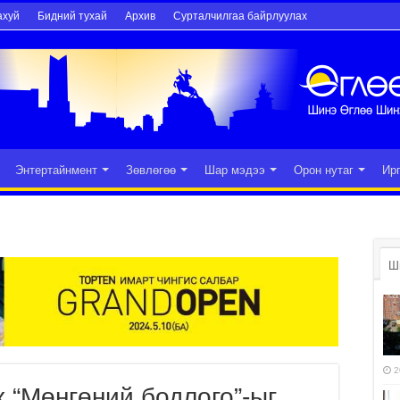
ахуй
Бидний тухай
Архив
Сурталчилгаа байрлуулах
Энтертайнмент
Зөвлөгөө
Шар мэдээ
Орон нутаг
Ир
Ш
2
 “Мөнгөний бодлого”-ыг