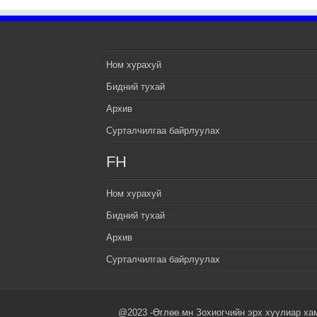
Ном хурахуй
Бидний тухай
Архив
Сурталчилгаа байрлуулах
FH
Ном хурахуй
Бидний тухай
Архив
Сурталчилгаа байрлуулах
@2023 -Өглөө.мн Зохиогчийн эрх хуулиар ха