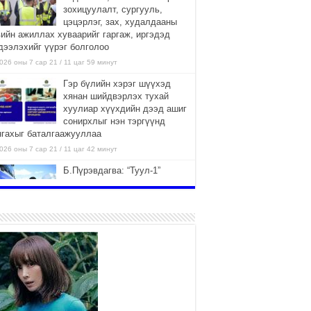
зохицуулалт, сургууль,
цэцэрлэг, зах, худалдааны
вийн ажиллах хуваарийг гаргаж, иргэдэд
дээлэхийг үүрэг болголоо
026 оны 7 сар 21 / 11 цаг 59 минут
Гэр бүлийн хэрэг шүүхэд
хянан шийдвэрлэх тухай
хуулиар хүүхдийн дээд ашиг
сонирхлыг нэн тэргүүнд
нгахыг баталгаажууллаа
026 оны 7 сар 21 / 11 цаг 42 минут
Б.Пүрэвдагва: “Туул-1”
коллекторыг ашиглалтад
оруулж байж бид гэр
хорооллыг барилгажуулна
026 оны 7 сар 21 / 10 цаг 15 минут
НИЙСЛЭЛ, АЙМГИЙН
УДИРДЛАГУУДЫН АЖЛЫГ
ХҮНД СУРТЛЫГ БУУРУУЛЖ,
ИРГЭД, АЖ АХУЙН НЭГЖИЙН
ААГ ХЭРХЭН ХӨНГӨЛСНӨӨР ДҮГНЭНЭ
026 оны 7 сар 21 / 10 цаг 09 минут