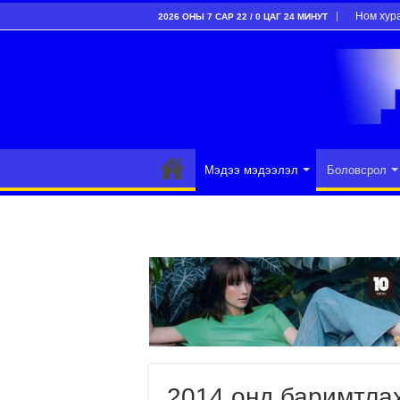
Ном хур
2026 ОНЫ 7 САР 22 / 0 ЦАГ 24 МИНУТ
Мэдээ мэдээлэл
Боловсрол
2014 онд баримтлах