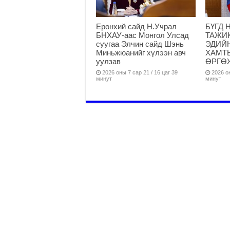
Ерөнхий сайд Н.Учрал
БҮГД 
БНХАУ-аас Монгол Улсад
ТАЖИ
суугаа Элчин сайд Шэнь
ЭДИЙ
Миньжюанийг хүлээн авч
ХАМТ
уулзав
ӨРГӨ
2026 оны 7 сар 21 / 16 цаг 39
2026 он
минут
минут