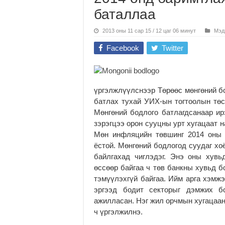
баталлаа
2013 оны 11 сар 15 / 12 цаг 06 минут
Мэд
Facebook
Twitter
үргэлжлүүлснээр Төрөөс мөнгөний б
батлах тухай УИХ-ын тогтоолын төс
Мөнгөний бодлого батлагдсанаар ир
зэрэгцээ орон сууцны урт хугацаат 
Мөн инфляцийн төвшинг 2014 оны 
ёстой. Мөнгөний бодлогод суудаг хо
байлгахад чиглэдэг. Энэ оны хувь
өссөөр байгаа ч төв банкны хувьд б
тэмүүлэхгүй байгаа. Ийм арга хэмж
эргээд бодит секторыг дэмжих б
ажилласан. Нэг жил орчмын хугацаан
ч үргэлжилнэ.