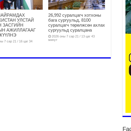
НАЙРАМДАХ
26,992 суралцагч хотхоны
КИСТАН УЛСТАЙ
бага сургуульд, 8100
Н ЗАСГИЙН
суралцагч төрөлжсөн ахлах
ЫН АЖИЛЛАГААГ
сургуульд суралцана
ба
ЖҮҮЛНЭ
та
2026 оны 7 сар 21 / 13 цаг 43
минут
ы 7 сар 21 / 16 цаг 34
2
Б.
аж
уя
2
“С
да
ду
2
Мо
бү
ни
2
Fa
Тө