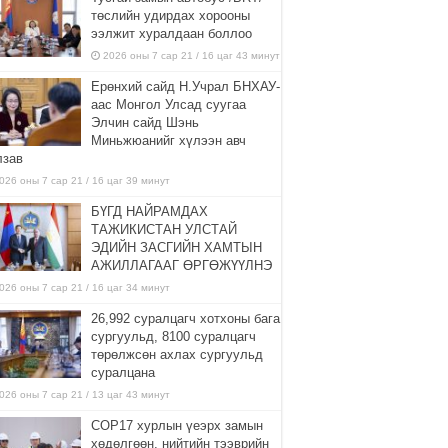
төслийн удирдах хорооны
ээлжит хуралдаан боллоо
2026 оны 7 сар 21 / 16 цаг 43 минут
Ерөнхий сайд Н.Учрал БНХАУ-
аас Монгол Улсад суугаа
Элчин сайд Шэнь
Миньжюанийг хүлээн авч
лзав
026 оны 7 сар 21 / 16 цаг 39 минут
БҮГД НАЙРАМДАХ
ТАЖИКИСТАН УЛСТАЙ
ЭДИЙН ЗАСГИЙН ХАМТЫН
АЖИЛЛАГААГ ӨРГӨЖҮҮЛНЭ
026 оны 7 сар 21 / 16 цаг 34 минут
26,992 суралцагч хотхоны бага
сургуульд, 8100 суралцагч
төрөлжсөн ахлах сургуульд
суралцана
026 оны 7 сар 21 / 13 цаг 43 минут
COP17 хурлын үеэрх замын
хөдөлгөөн, нийтийн тээврийн