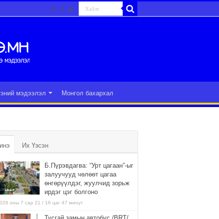
гэний мэдээлэл
Монгол бахархал
инэ
Их Үзсэн
Б.Пүрэвдагва: “Урт цагаан”-ыг
залуучууд чөлөөт цагаа
өнгөрүүлдэг, жуулчид зорьж
ирдэг цэг болгоно
026 оны 7 сар 21 / 16 цаг 47 минут
Тусгай замын автобус /BRT/