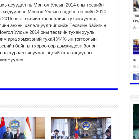
ахь асуудал нь Монгол Улсын 2014 оны төсвийн
өн мэдүүлсэн Монгол Улсын нэгдсэн төсвийн 2014
тө
5-2016 оны төсвийн төсөөллийн тухай хуульд
мэ
лийн анхны хэлэлцүүлгийг хийж Төсвийн байнгын
2
онгол Улсын 2014 оны төсвийн тухай хууль
рим арга хэмжээний тухай УИХ-ын тогтоолын
өсвийн байнгын хороогоор дэмжигдсэн болон
анал хураалт явуулан эцсийн хэлэлцүүлэгт
 шилжүүлэв.
ха
2
2
АЧ
2