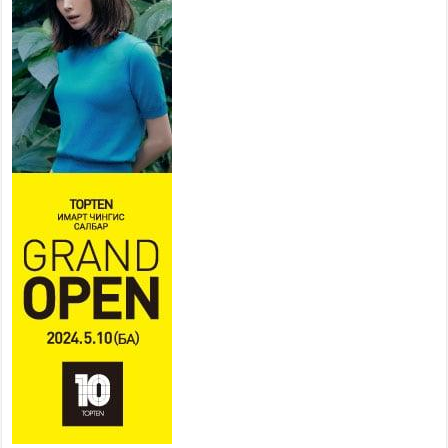
2026 оны 7 сар 20 / 17 цаг 11 минут
Төв цэвэрлэх байгууламжид
хоногт дунджаар 3 тонн хатуу
хог хаягдал ирж байна
2026 оны 7 сар 20 / 12 цаг 06 минут
“Эхийн алдар” одонгийн
шаардлагыг хөнгөрүүллээ
2026 оны 7 сар 20 / 11 цаг 51 минут
“Жил бүрийн өвөл, жил бүрийн ижил асуудал”
2026 оны 7 сар 20 / 11 цаг 16 минут
Б.Пүрэвдагва: Нийслэлд хийх бүх замыг ус
зайлуулах хоолойтой, явган хүний болон дугуйн
замтай байлгах стандарт мөрдөнө
2026 оны 7 сар 20 / 9 цаг 24 минут
Б.Пүрэвдагва: Хотын төвөөс Бэлх, Сэлх
чиглэлд явахад дугуйн замаар зорчих бүрэн
боломжтой боллоо
2026 оны 7 сар 20 / 9 цаг 20 минут