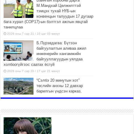
Байнгын хорооны дарга
М.Мандхай Цөлжилттэй
тэмцэх тухай НҮБ-ын
конвенцын талуудын 17 дугаар
бага хурал (СОР17)-ын бэлтгэл ажлын явцтай
танилцлаа
2026 оны 7 сар 21 / 10 цаг 03 минут
Б.Пүрэвдагва: Бүтээн
байгуулалтын аливаа ажил
инженерийн хангамжийн
байгууллагуудын уялдаа
холбоогүйгээс саатах ёсгүй
2026 оны 7 сар 20 / 17 цаг 21 минут
“Сэлбэ 20 минутын хот”
төслийн анхны 12 давхар
барилгын үндсэн карказ,
цутгалтын ажил дууслаа
2026 оны 7 сар 20 / 17 цаг 17 минут
Мопед, скүүтер, тэдгээртэй
адилтгах үзүүлэлт бүхий
тээврийн хэрэгсэлтэй
холбоотой нийслэлийн засаг
дарга захирамж гаргалаа