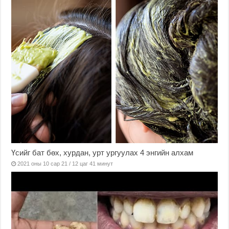
Үсийг бат бөх, хурдан, урт ургуулах 4 энгийн алхам
2021 оны 10 сар 21 / 12 цаг 41 минут