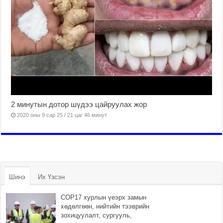
2 минутын дотор шүдээ цайруулах жор
2020 оны 9 сар 25 / 21 цаг 46 минут
Шинэ
Их Үзсэн
COP17 хурлын үеэрх замын
хөдөлгөөн, нийтийн тээврийн
зохицуулалт, сургууль,