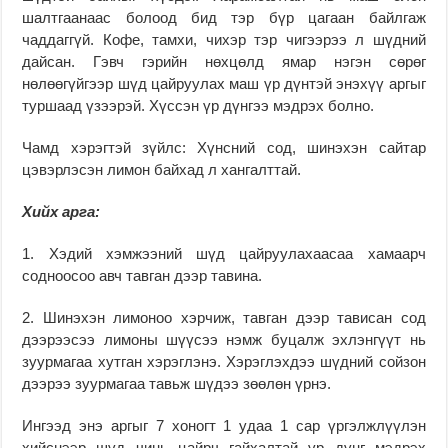
шалтгаанаас болоод бид тэр бүр цагаан байлгаж
чаддаггүй. Кофе, тамхи, чихэр тэр чигээрээ л шүдний
дайсан. Гэвч гэрийн нөхцөлд ямар нэгэн сөрөг
нөлөөгүйгээр шүд цайруулах маш үр дүнтэй энэхүү аргыг
туршаад үзээрэй. Хүссэн үр дүнгээ мэдрэх болно.
Чамд хэрэгтэй зүйлс: Хүнсний сод, шинэхэн сайтар
цэвэрлэсэн лимон байхад л хангалттай.
Хийх арга:
1. Хэдий хэмжээний шүд цайруулахаасаа хамаарч
содноосоо авч тавган дээр тавина.
2. Шинэхэн лимоноо хэрчиж, тавган дээр тависан сод
дээрээсээ лимоны шүүсээ нэмж буцалж эхлэнгүүт нь
зуурмагаа хутган хэрэглэнэ. Хэрэглэхдээ шүдний сойзон
дээрээ зуурмагаа тавьж шүдээ зөөлөн үрнэ.
Ингээд энэ аргыг 7 хоногт 1 удаа 1 сар үргэлжлүүлэн
хийснээр шүд чинь цайрч гайхалтай үр дүнг мэдрэх