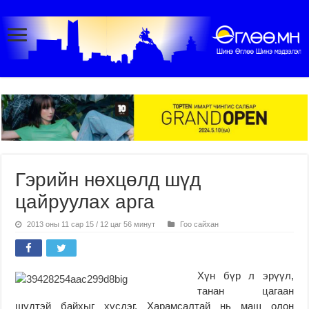
Гэрийн нөхцөлд шүд
цайруулах арга
2013 оны 11 сар 15 / 12 цаг 56 минут
Гоо сайхан
Хүн бүр л эрүүл,
танан цагаан
шүдтэй байхыг хүсдэг. Харамсалтай нь маш олон