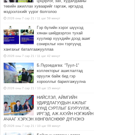
цэцэрлэг, зах, худалдааны
төвийн ажиллах хуваарийг гаргаж, иргэдэд
мэдээлэхийг үүрэг болголоо
2026 оны 7 сар 21 / 11 цаг 59 минут
Гэр бүлийн хэрэг шүүхэд
хянан шийдвэрлэх тухай
хуулиар хүүхдийн дээд ашиг
сонирхлыг нэн тэргүүнд
хангахыг баталгаажууллаа
2026 оны 7 сар 21 / 11 цаг 42 минут
Б.Пүрэвдагва: “Туул-1”
коллекторыг ашиглалтад
оруулж байж бид гэр
хорооллыг барилгажуулна
2026 оны 7 сар 21 / 10 цаг 15 минут
НИЙСЛЭЛ, АЙМГИЙН
УДИРДЛАГУУДЫН АЖЛЫГ
ХҮНД СУРТЛЫГ БУУРУУЛЖ,
ИРГЭД, АЖ АХУЙН НЭГЖИЙН
АЧААГ ХЭРХЭН ХӨНГӨЛСНӨӨР ДҮГНЭНЭ
2026 оны 7 сар 21 / 10 цаг 09 минут