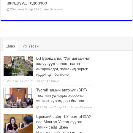
шилдгүүд тодорлоо
2026 оны 5 сар 11 / 13 цаг 32 минут
Шинэ
Их Үзсэн
Б.Пүрэвдагва: “Урт цагаан”-ыг
залуучууд чөлөөт цагаа
өнгөрүүлдэг, жуулчид зорьж
ирдэг цэг болгоно
2026 оны 7 сар 21 / 16 цаг 47 минут
Тусгай замын автобус /BRT/
төслийн удирдах хорооны
ээлжит хуралдаан боллоо
2026 оны 7 сар 21 / 16 цаг 43 минут
Ерөнхий сайд Н.Учрал БНХАУ-
аас Монгол Улсад суугаа
Элчин сайд Шэнь
Миньжюанийг хүлээн авч