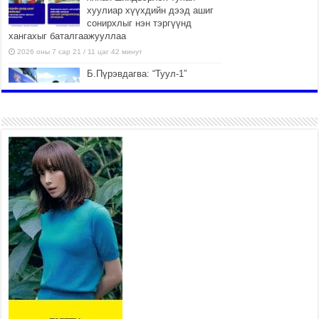
хуулиар хүүхдийн дээд ашиг
сонирхлыг нэн тэргүүнд
хангахыг баталгаажууллаа
2026 оны 7 сар 21 / 11 цаг 42 минут
Б.Пүрэвдагва: “Туул-1”
коллекторыг ашиглалтад
оруулж байж бид гэр
хорооллыг барилгажуулна
2026 оны 7 сар 21 / 10 цаг 15 минут
НИЙСЛЭЛ, АЙМГИЙН
УДИРДЛАГУУДЫН АЖЛЫГ
ХҮНД СУРТЛЫГ БУУРУУЛЖ,
ИРГЭД, АЖ АХУЙН НЭГЖИЙН
АЧААГ ХЭРХЭН ХӨНГӨЛСНӨӨР ДҮГНЭНЭ
2026 оны 7 сар 21 / 10 цаг 09 минут
Байнгын хорооны дарга
М.Мандхай Цөлжилттэй
тэмцэх тухай НҮБ-ын
конвенцын талуудын 17 дугаар
бага хурал (СОР17)-ын бэлтгэл ажлын явцтай
танилцлаа
2026 оны 7 сар 21 / 10 цаг 03 минут