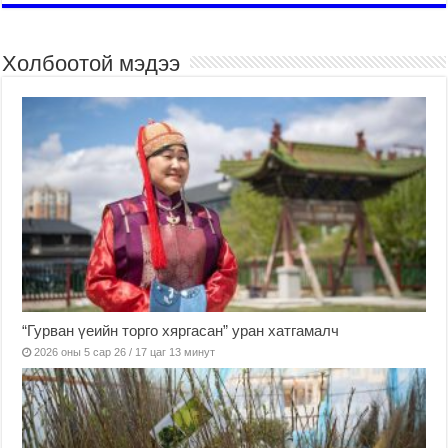
Холбоотой мэдээ
“Гурван үеийн торго хяргасан” уран хатгамалч
2026 оны 5 сар 26 / 17 цаг 13 минут