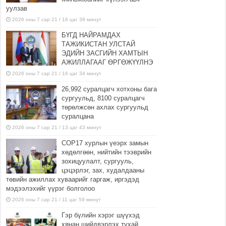
уулзав
2026 оны 7 сар 21 / 16 цаг 39 минут
БҮГД НАЙРАМДАХ
ТАЖИКИСТАН УЛСТАЙ
ЭДИЙН ЗАСГИЙН ХАМТЫН
АЖИЛЛАГААГ ӨРГӨЖҮҮЛНЭ
2026 оны 7 сар 21 / 16 цаг 34 минут
26,992 суралцагч хотхоны бага
сургуульд, 8100 суралцагч
төрөлжсөн ахлах сургуульд
суралцана
2026 оны 7 сар 21 / 13 цаг 43 минут
COP17 хурлын үеэрх замын
хөдөлгөөн, нийтийн тээврийн
зохицуулалт, сургууль,
цэцэрлэг, зах, худалдааны
төвийн ажиллах хуваарийг гаргаж, иргэдэд
мэдээлэхийг үүрэг болголоо
2026 оны 7 сар 21 / 11 цаг 59 минут
Гэр бүлийн хэрэг шүүхэд
хянан шийдвэрлэх тухай