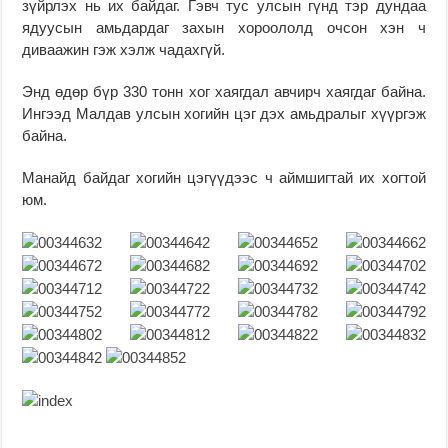
зүйрлэх нь их байдаг. Гэвч тус улсын гүнд тэр дундаа
ядуусын амьдардаг захын хороололд очсон хэн ч
диваажин гэж хэлж чадахгүй.
Энд өдөр бүр 330 тонн хог хаягдал авчирч хаягдаг байна.
Ингээд Малдав улсын хогийн цэг дэх амьдралыг хүүргэж
байна.
Манайд байдаг хогийн цэгүүдээс ч аймшигтай их хогтой
юм.