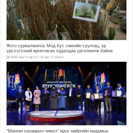
Фото сурвалжилга: Мод бут, сөөгийн суулгац, үр
үрслэгээний өргөтгөсөн худалдаа үргэлжилж байна
2026 оны 5 сар 13 / 10 цаг 17 минут
“Мөнгөн хазаарын чимээ“ яруу найргийн наадмын