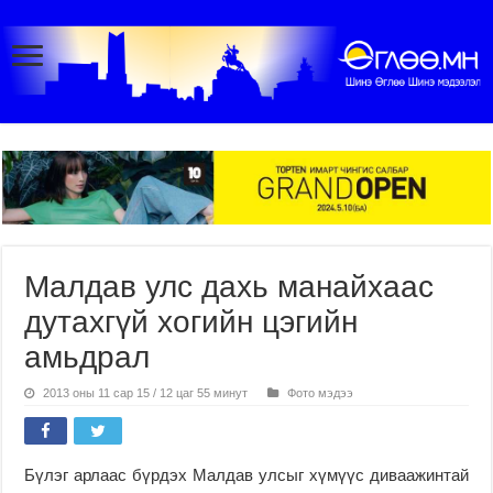
Малдав улс дахь манайхаас
дутахгүй хогийн цэгийн
амьдрал
2013 оны 11 сар 15 / 12 цаг 55 минут
Фото мэдээ
Бүлэг арлаас бүрдэх Малдав улсыг хүмүүс диваажинтай