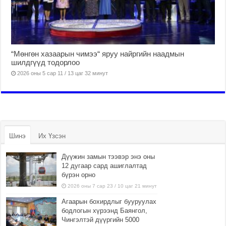
“Мөнгөн хазаарын чимээ“ яруу найргийн наадмын
шилдгүүд тодорлоо
2026 оны 5 сар 11 / 13 цаг 32 минут
Шинэ
Их Үзсэн
Дүүжин замын тээвэр энэ оны
12 дугаар сард ашиглалтад
бүрэн орно
2026 оны 7 сар 23 / 10 цаг 21 минут
Агаарын бохирдлыг бууруулах
бодлогын хүрээнд Баянгол,
Чингэлтэй дүүргийн 5000