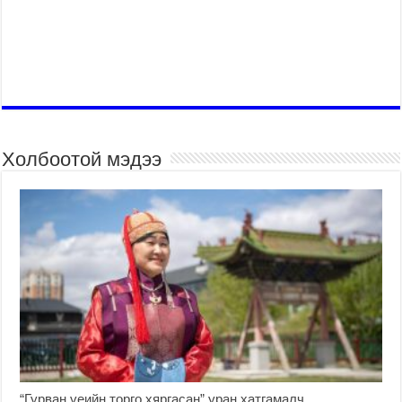
Холбоотой мэдээ
“Гурван үеийн торго хяргасан” уран хатгамалч