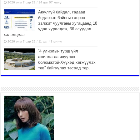
2026 оны 7 сар 22 / 14 цаг 07 минут
Аюулгүй байдал, гадаад
бодлогын байнгын хороо
ээлжит чуулганы хугацаанд 18
удаа хуралдаж, 36 асуудал
хэлэлцжээ
2026 оны 7 сар 22 / 11 цаг 43 минут
“4 улирлын турш үйл
ажиллагаа явуулах
боломжтой-Хүүхэд хөгжүүлэх
төв” байгуулах төсөлд төр,
хувийн хэвшлийн түншлэлийн хүрээнд хамтран
ажиллахыг урьж байна
2026 оны 7 сар 22 / 9 цаг 28 минут
Б.Пүрэвдагва: “Урт цагаан”-ыг
залуучууд чөлөөт цагаа
өнгөрүүлдэг, жуулчид зорьж
ирдэг цэг болгоно
2026 оны 7 сар 21 / 16 цаг 47 минут
Тусгай замын автобус /BRT/ төслийн удирдах
хорооны ээлжит хуралдаан боллоо