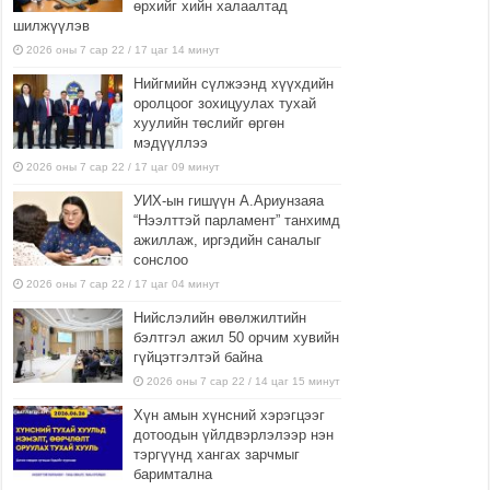
өрхийг хийн халаалтад
шилжүүлэв
2026 оны 7 сар 22 / 17 цаг 14 минут
Нийгмийн сүлжээнд хүүхдийн
оролцоог зохицуулах тухай
хуулийн төслийг өргөн
мэдүүллээ
2026 оны 7 сар 22 / 17 цаг 09 минут
УИХ-ын гишүүн А.Ариунзаяа
“Нээлттэй парламент” танхимд
ажиллаж, иргэдийн саналыг
сонслоо
2026 оны 7 сар 22 / 17 цаг 04 минут
Нийслэлийн өвөлжилтийн
бэлтгэл ажил 50 орчим хувийн
гүйцэтгэлтэй байна
2026 оны 7 сар 22 / 14 цаг 15 минут
Хүн амын хүнсний хэрэгцээг
дотоодын үйлдвэрлэлээр нэн
тэргүүнд хангах зарчмыг
баримтална