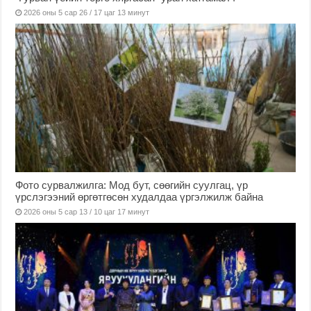
2026 оны 5 сар 26 / 17 цаг 13 минут
Фото сурвалжилга: Мод бут, сөөгийн суулгац, үр
үрслэгээний өргөтгөсөн худалдаа үргэлжилж байна
2026 оны 5 сар 13 / 10 цаг 17 минут