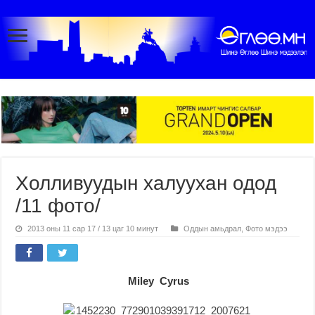
Холливуудын халуухан одод
/11 фото/
2013 оны 11 сар 17 / 13 цаг 10 минут
Оддын амьдрал
,
Фото мэдээ
Miley Cyrus