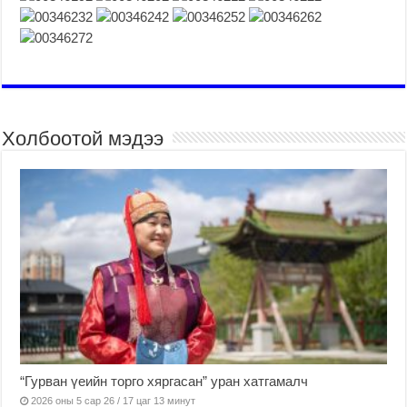
Холбоотой мэдээ
“Гурван үеийн торго хяргасан” уран хатгамалч
2026 оны 5 сар 26 / 17 цаг 13 минут