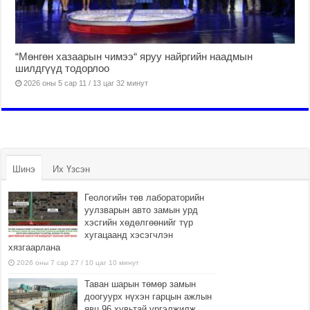
“Мөнгөн хазаарын чимээ“ яруу найргийн наадмын
шилдгүүд тодорлоо
2026 оны 5 сар 11 / 13 цаг 32 минут
Шинэ
Их Үзсэн
Геологийн төв лабораторийн
уулзварын авто замын урд
хэсгийн хөдөлгөөнийг түр
хугацаанд хэсэгчлэн
хязгаарлана
2026 оны 7 сар 27 / 10 цаг 10 минут
Таван шарын төмөр замын
доогуурх нүхэн гарцын ажлын
явц 96 хувьтай үргэлжилж