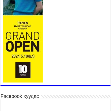
мэдүүллээ
2026 оны 7 сар 22 / 17 цаг 09 минут
УИХ-ын гишүүн А.Ариунзаяа “Нээлттэй
парламент” танхимд ажиллаж, иргэдийн саналыг
сонслоо
2026 оны 7 сар 22 / 17 цаг 04 минут
Нийслэлийн өвөлжилтийн бэлтгэл ажил 50
орчим хувийн гүйцэтгэлтэй байна
2026 оны 7 сар 22 / 14 цаг 15 минут
Хүн амын хүнсний хэрэгцээг дотоодын
үйлдвэрлэлээр нэн тэргүүнд хангах зарчмыг
баримтална
2026 оны 7 сар 22 / 14 цаг 07 минут
Аюулгүй байдал, гадаад бодлогын байнгын
хороо ээлжит чуулганы хугацаанд 18 удаа
хуралдаж, 36 асуудал хэлэлцжээ
2026 оны 7 сар 22 / 11 цаг 43 минут
Facebook хуудас
“4 улирлын турш үйл ажиллагаа явуулах
боломжтой-Хүүхэд хөгжүүлэх төв” байгуулах
төсөлд төр, хувийн хэвшлийн түншлэлийн