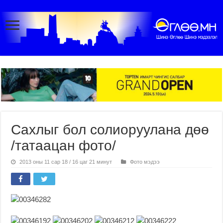
Сахлыг бол солиоруулана дөө
/татаацан фото/
2013 оны 11 сар 18 / 16 цаг 21 минут
Фото мэдээ