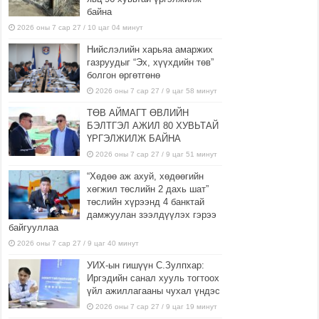
байна
2026 оны 7 сар 27 / 10 цаг 04 минут
Нийслэлийн харьяа амаржих
газруудыг “Эх, хүүхдийн төв”
болгон өргөтгөнө
2026 оны 7 сар 27 / 9 цаг 58 минут
ТӨВ АЙМАГТ ӨВЛИЙН
БЭЛТГЭЛ АЖИЛ 80 ХУВЬТАЙ
ҮРГЭЛЖИЛЖ БАЙНА
2026 оны 7 сар 27 / 9 цаг 51 минут
“Хөдөө аж ахуй, хөдөөгийн
хөгжил төслийн 2 дахь шат”
төслийн хүрээнд 4 банктай
дамжуулан зээлдүүлэх гэрээ
байгууллаа
2026 оны 7 сар 27 / 9 цаг 40 минут
УИХ-ын гишүүн С.Зулпхар:
Иргэдийн санал хууль тогтоох
үйл ажиллагааны чухал үндэс
2026 оны 7 сар 27 / 9 цаг 19 минут