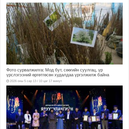
Фото сурвалжилга: Мод бут, сөөгийн суулгац, үр
үрслэгээний өргөтгөсөн худалдаа үргэлжилж байна
2026 оны 5 сар 13 / 10 цаг 17 минут