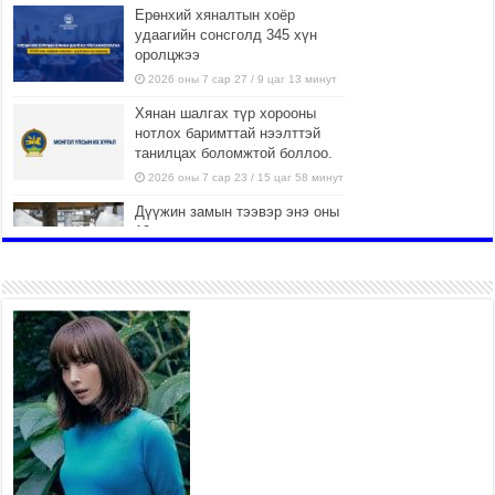
Ерөнхий хяналтын хоёр
удаагийн сонсголд 345 хүн
оролцжээ
2026 оны 7 сар 27 / 9 цаг 13 минут
Хянан шалгах түр хорооны
нотлох баримттай нээлттэй
танилцах боломжтой боллоо.
2026 оны 7 сар 23 / 15 цаг 58 минут
Дүүжин замын тээвэр энэ оны
12 дугаар сард ашиглалтад
бүрэн орно
2026 оны 7 сар 23 / 10 цаг 21 минут
Агаарын бохирдлыг бууруулах
бодлогын хүрээнд Баянгол,
Чингэлтэй дүүргийн 5000
өрхийг хийн халаалтад
шилжүүлэв
2026 оны 7 сар 22 / 17 цаг 14 минут
Нийгмийн сүлжээнд хүүхдийн
оролцоог зохицуулах тухай
хуулийн төслийг өргөн