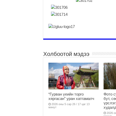
Холбоотой мэдээ
“Гурван үеийн торго
Фото с
хяргасан” уран хатгамалч
бут, с
үрслэг
2026 оны 5 сар 26 / 17 цаг 13
худалд
минут
2026 он
минут