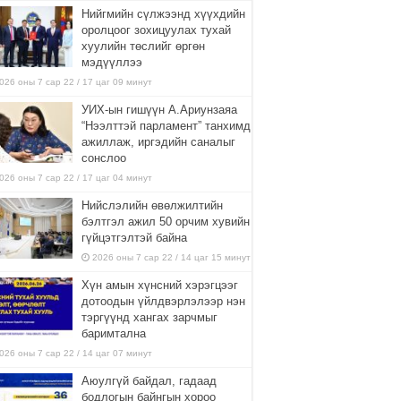
Нийгмийн сүлжээнд хүүхдийн
оролцоог зохицуулах тухай
хуулийн төслийг өргөн
мэдүүллээ
026 оны 7 сар 22 / 17 цаг 09 минут
УИХ-ын гишүүн А.Ариунзаяа
“Нээлттэй парламент” танхимд
ажиллаж, иргэдийн саналыг
сонслоо
026 оны 7 сар 22 / 17 цаг 04 минут
Нийслэлийн өвөлжилтийн
бэлтгэл ажил 50 орчим хувийн
гүйцэтгэлтэй байна
2026 оны 7 сар 22 / 14 цаг 15 минут
Хүн амын хүнсний хэрэгцээг
дотоодын үйлдвэрлэлээр нэн
тэргүүнд хангах зарчмыг
баримтална
026 оны 7 сар 22 / 14 цаг 07 минут
Аюулгүй байдал, гадаад
бодлогын байнгын хороо