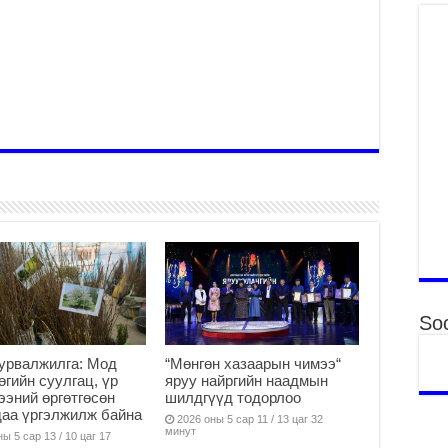
2
Б.
ор
2
НИ
АЖ
АЖ
ХӨ
2
Ба
тэ
ду
яв
2
Soc
Б.
аж
урвалжилга: Мод
“Мөнгөн хазаарын чимээ“
уя
өөгийн суулгац, үр
яруу найргийн наадмын
2
ээний өргөтгөсөн
шилдгүүд тодорлоо
аа үргэлжилж байна
“С
2026 оны 5 сар 11 / 13 цаг 32
минут
да
ы 5 сар 13 / 10 цаг 17