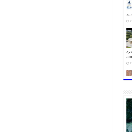
хэ
2
ху
аж
2
2