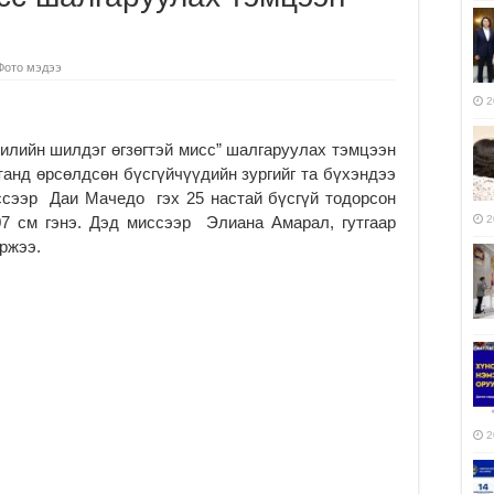
Фото мэдээ
2
илийн шилдэг өгзөгтэй мисс” шалгаруулах тэмцээн
анд өрсөлдсөн бүсгүйчүүдийн зургийг та бүхэндээ
ссээр Даи Мачедо гэх 25 настай бүсгүй тодорсон
107 см гэнэ. Дэд миссээр Элиана Амарал, гутгаар
2
ржээ.
2