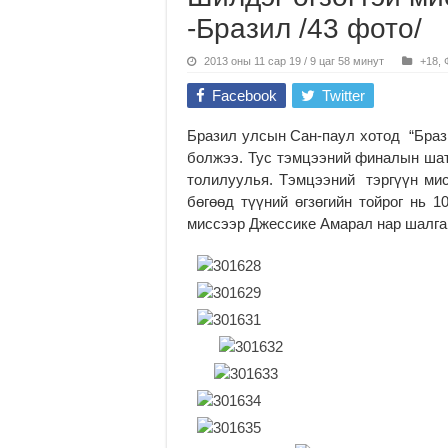
-Бразил /43 фото/
2013 оны 11 сар 19 / 9 цаг 58 минут
+18
,
Facebook
Twitter
Бразил улсын Сан-паул хотод “Браз
болжээ. Тус тэмцээний финалын шат
толилуулья. Тэмцээний тэргүүн ми
бөгөөд түүний өгзөгийн тойрог нь 
миссээр Джессике Амарал нар шалга