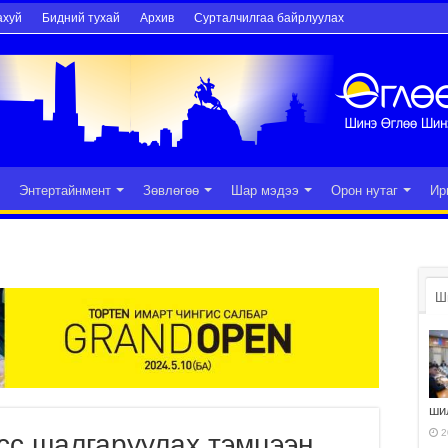
ахуй
Бидний тухай
Архив
Сурталчилгаа байрлуулах
Энтертайнмент
Зөвлөгөө
Шар мэдээ
Орон нутаг
Ир
Ш
ши
2
сс шалгаруулах тэмцээн