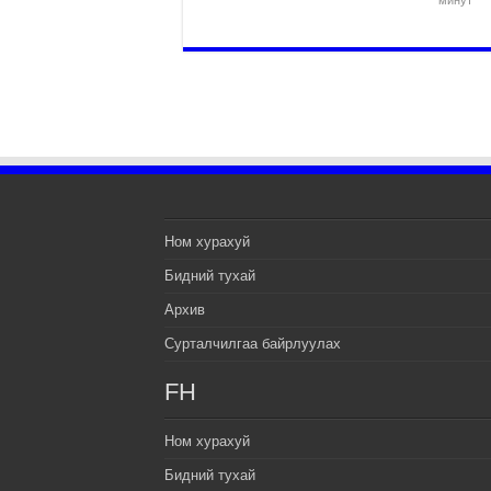
Ном хурахуй
Бидний тухай
Архив
Сурталчилгаа байрлуулах
FH
Ном хурахуй
Бидний тухай