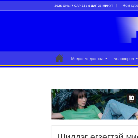
Ном хур
2026 ОНЫ 7 САР 23 / 4 ЦАГ 36 МИНУТ
Мэдээ мэдээлэл
Боловсрол
Шилдэг өгзөгтэй ми