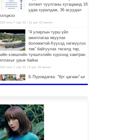
ээлжит чуулганы хугацаанд 18
удаа хуралдаж, 36 асуудал
лэлцжээ
026 оны 7 сар 22 / 11 цаг 43 минут
“4 улирлын турш үйл
ажиллагаа явуулах
боломжтой-Хүүхэд хөгжүүлэх
төв” байгуулах төсөлд төр,
вийн хэвшлийн түншлэлийн хүрээнд хамтран
иллахыг урьж байна
026 оны 7 сар 22 / 9 цаг 28 минут
Б.Пүрэвдагва: “Урт цагаан”-ыг
залуучууд чөлөөт цагаа
өнгөрүүлдэг, жуулчид зорьж
ирдэг цэг болгоно
026 оны 7 сар 21 / 16 цаг 47 минут
Тусгай замын автобус /BRT/
төслийн удирдах хорооны
ээлжит хуралдаан боллоо
2026 оны 7 сар 21 / 16 цаг 43 минут
Ерөнхий сайд Н.Учрал БНХАУ-