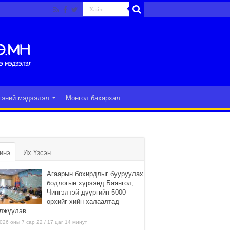
гэний мэдээлэл
Монгол бахархал
инэ
Их Үзсэн
Агаарын бохирдлыг бууруулах
бодлогын хүрээнд Баянгол,
Чингэлтэй дүүргийн 5000
өрхийг хийн халаалтад
лжүүлэв
026 оны 7 сар 22 / 17 цаг 14 минут