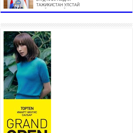
ТАЖИКИСТАН УЛСТАЙ
ЭДИЙН ЗАСГИЙН ХАМТЫН
АЖИЛЛАГААГ ӨРГӨЖҮҮЛНЭ
2026 оны 7 сар 21 / 16 цаг 34 минут
26,992 суралцагч хотхоны бага
сургуульд, 8100 суралцагч
төрөлжсөн ахлах сургуульд
суралцана
2026 оны 7 сар 21 / 13 цаг 43 минут
COP17 хурлын үеэрх замын
хөдөлгөөн, нийтийн тээврийн
зохицуулалт, сургууль,
цэцэрлэг, зах, худалдааны
төвийн ажиллах хуваарийг гаргаж, иргэдэд
мэдээлэхийг үүрэг болголоо
2026 оны 7 сар 21 / 11 цаг 59 минут
Гэр бүлийн хэрэг шүүхэд хянан шийдвэрлэх
тухай хуулиар хүүхдийн дээд ашиг сонирхлыг
нэн тэргүүнд хангахыг баталгаажууллаа
2026 оны 7 сар 21 / 11 цаг 42 минут
Б.Пүрэвдагва: “Туул-1” коллекторыг ашиглалтад