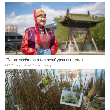
“Гурван үеийн торго хяргасан” уран хатгамалч
2026 оны 5 сар 26 / 17 цаг 13 минут