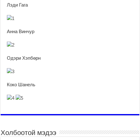
Лэди Гага
Анна Винчур
Одэри Хэпбөрн
Коко Шанель
Холбоотой мэдээ