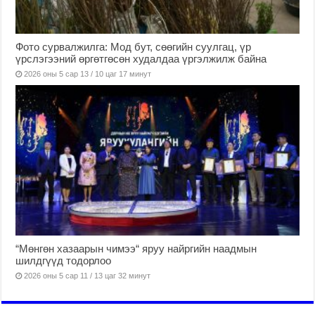
Фото сурвалжилга: Мод бут, сөөгийн суулгац, үр
үрслэгээний өргөтгөсөн худалдаа үргэлжилж байна
2026 оны 5 сар 13 / 10 цаг 17 минут
“Мөнгөн хазаарын чимээ“ яруу найргийн наадмын
шилдгүүд тодорлоо
2026 оны 5 сар 11 / 13 цаг 32 минут