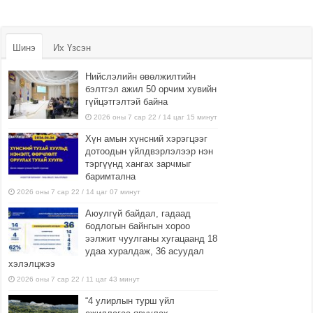
Шинэ
Их Үзсэн
Нийслэлийн өвөлжилтийн
бэлтгэл ажил 50 орчим хувийн
гүйцэтгэлтэй байна
2026 оны 7 сар 22 / 14 цаг 15 минут
Хүн амын хүнсний хэрэгцээг
дотоодын үйлдвэрлэлээр нэн
тэргүүнд хангах зарчмыг
баримтална
2026 оны 7 сар 22 / 14 цаг 07 минут
Аюулгүй байдал, гадаад
бодлогын байнгын хороо
ээлжит чуулганы хугацаанд 18
удаа хуралдаж, 36 асуудал
хэлэлцжээ
2026 оны 7 сар 22 / 11 цаг 43 минут
“4 улирлын турш үйл