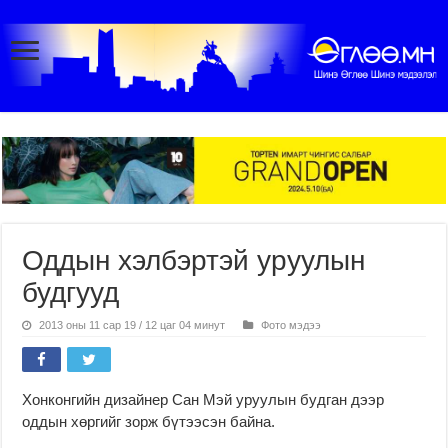
Оддын хэлбэртэй уруулын
будгууд
2013 оны 11 сар 19 / 12 цаг 04 минут
Фото мэдээ
Хонконгийн дизайнер Сан Мэй уруулын будган дээр
оддын хөргийг зорж бүтээсэн байна.