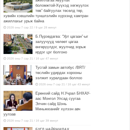
ажиллагаа явуулах
боломжтой-Хүүхэд хөгжүүлэх
төв” байгуулах төсөлд төр,
хувийн хэвшлийн түншлэлийн хүрээнд хамтран
ажиллахыг урьж байна
2026 оны 7 сар 22 / 9 цаг 28 минут
Б.Пүрэвдагва: “Урт цагаан”-ыг
залуучууд чөлөөт цагаа
өнгөрүүлдэг, жуулчид зорьж
ирдэг цэг болгоно
2026 оны 7 сар 21 / 16 цаг 47 минут
Тусгай замын автобус /BRT/
төслийн удирдах хорооны
ээлжит хуралдаан боллоо
2026 оны 7 сар 21 / 16 цаг 43 минут
Ерөнхий сайд Н.Учрал БНХАУ-
аас Монгол Улсад суугаа
Элчин сайд Шэнь
Миньжюанийг хүлээн авч
уулзав
2026 оны 7 сар 21 / 16 цаг 39 минут
БҮГД НАЙРАМДАХ