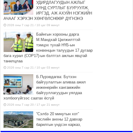
УДИРДЛАГУУДЫН АЖЛЫГ
ХҮНД СУРТЛЫГ БУУРУУЛЖ,
ИРГЭД, АЖ АХУЙН НЭГЖИЙН
АЧААГ ХЭРХЭН ХӨНГӨЛСНӨӨР ДҮГНЭНЭ
2026 оны 7 сар 21 / 10 цаг 09 минут
Байнгын хорооны дарга
М.Мандхай Цөлжилттэй
тэмцэх тухай НҮБ-ын
конвенцын талуудын 17 дугаар
бага хурал (СОР17)-ын бэлтгэл ажлын явцтай
танилцлаа
2026 оны 7 сар 21 / 10 цаг 03 минут
Б.Пүрэвдагва: Бүтээн
байгуулалтын аливаа ажил
инженерийн хангамжийн
байгууллагуудын уялдаа
холбоогүйгээс саатах ёсгүй
2026 оны 7 сар 20 / 17 цаг 21 минут
“Сэлбэ 20 минутын хот”
төслийн анхны 12 давхар
барилгын үндсэн карказ,
цутгалтын ажил дууслаа