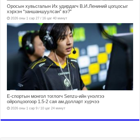
Оросын хувьсгалын Их удирдагч В.И.Лениний цогцосыг
хэрхэн “заншаншуулсан” вэ?”
2026 оны 1 сар 27 / 16 цаг 40 минут
Е-спортын монгол тоглогч Senzu-ийн үнэлгээ
ойролцоогоор 1.5-2 сая ам.долларт хүрчээ
2026 оны 1 сар 9 / 10 цаг 24 минут