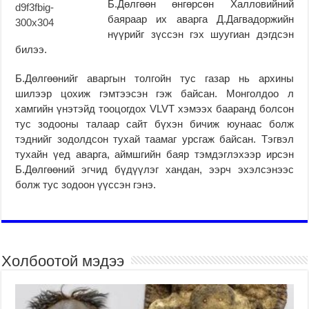
Б.Дөлгөөн өнгөрсөн Халловийний
баяраар их аварга Д.Дагвадоржийн
нүүрийг зүссэн гэх шуугиан дэгдсэн
билээ.
Б.Дөлгөөнийг аваргын толгойн тус газар нь архины
шилээр цохиж гэмтээсэн гэж байсан. Монголдоо л
хамгийн үнэтэйд тооцогдох VLVT хэмээх бааранд болсон
тус зодооны талаар сайт бүхэн бичиж юунаас болж
тэднийг зодолдсон тухай таамаг урсгаж байсан. Тэгвэл
тухайн үед аварга, аймшгийн баяр тэмдэглэхээр ирсэн
Б.Дөлгөөний эгчид бүдүүлэг хандан, ээрч эхэлсэнээс
болж тус зодоон үүссэн гэнэ.
Холбоотой мэдээ