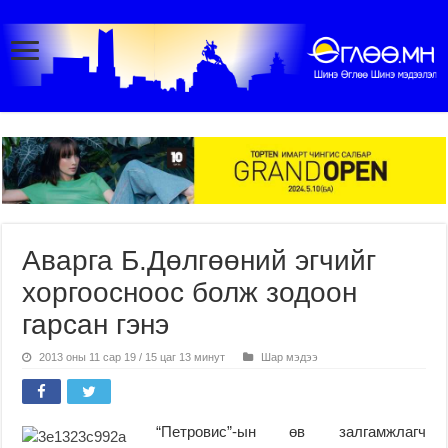
Аварга Б.Дөлгөөний эгчийг
хоргоосноос болж зодоон
гарсан гэнэ
2013 оны 11 сар 19 / 15 цаг 13 минут
Шар мэдээ
“Петровис”-ын өв залгамжлагч