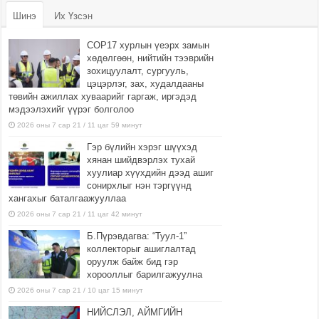
Шинэ
Их Үзсэн
COP17 хурлын үеэрх замын
хөдөлгөөн, нийтийн тээврийн
зохицуулалт, сургууль,
цэцэрлэг, зах, худалдааны
төвийн ажиллах хуваарийг гаргаж, иргэдэд
мэдээлэхийг үүрэг болголоо
2026 оны 7 сар 21 / 11 цаг 59 минут
Гэр бүлийн хэрэг шүүхэд
хянан шийдвэрлэх тухай
хуулиар хүүхдийн дээд ашиг
сонирхлыг нэн тэргүүнд
хангахыг баталгаажууллаа
2026 оны 7 сар 21 / 11 цаг 42 минут
Б.Пүрэвдагва: “Туул-1”
коллекторыг ашиглалтад
оруулж байж бид гэр
хорооллыг барилгажуулна
2026 оны 7 сар 21 / 10 цаг 15 минут
НИЙСЛЭЛ, АЙМГИЙН