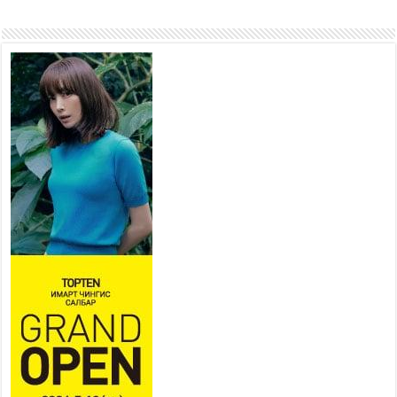
2026 оны 7 сар 20 / 17 цаг 17 минут
Мопед, скүүтер, тэдгээртэй
адилтгах үзүүлэлт бүхий
тээврийн хэрэгсэлтэй
холбоотой нийслэлийн засаг
дарга захирамж гаргалаа
2026 оны 7 сар 20 / 17 цаг 11 минут
Төв цэвэрлэх байгууламжид
хоногт дунджаар 3 тонн хатуу
хог хаягдал ирж байна
2026 оны 7 сар 20 / 12 цаг 06 минут
“Эхийн алдар” одонгийн
шаардлагыг хөнгөрүүллээ
2026 оны 7 сар 20 / 11 цаг 51 минут
“Жил бүрийн өвөл, жил бүрийн ижил асуудал”
2026 оны 7 сар 20 / 11 цаг 16 минут
Б.Пүрэвдагва: Нийслэлд хийх бүх замыг ус
зайлуулах хоолойтой, явган хүний болон дугуйн
замтай байлгах стандарт мөрдөнө