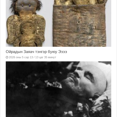
Ойрадын Заяач тэнгэр буюу Эзээ
2026 оны 5 сар 13 / 13 цаг 35 минут