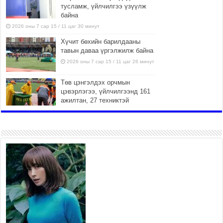
тусламж, үйлчилгээ үзүүлж
байна
2026 оны 7 сар 15 / 11 цаг 30 минут
Хүчит бөхийн барилдааны
тавын даваа үргэлжилж байна
2026 оны 7 сар 15 / 11 цаг 26 минут
Төв цэнгэлдэх орчмын
цэвэрлэгээ, үйлчилгээнд 161
ажилтан, 27 техниктэй
ажиллаж байна
2026 оны 7 сар 15 / 11 цаг 22 минут
Наадмын амралтын өдрүүдэд
нийслэлийн эрүүл мэндийн
байгууллагууд дараах
хуваарийн дагуу ажиллана
2026 оны 7 сар 15 / 11 цаг 18 минут
Үндэсний их баяр наадам эхэллээ
2026 оны 7 сар 15 / 11 цаг 14 минут
Үер усны аюулаас сэргийлж, нийслэлийн Онцгой