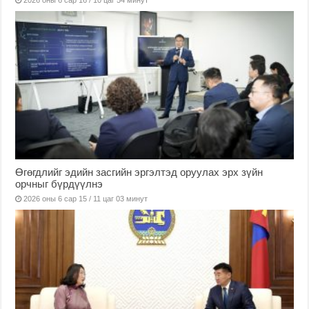
Өгөгдлийг эдийн засгийн эргэлтэд оруулах эрх зүйн
орчныг бүрдүүлнэ
2026 оны 6 сар 15 / 11 цаг 03 минут