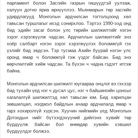
парламент болон Засгийн газрын гишүүдтэй уулзаж,
халуун дотно яриа өрнүүллээ. Мьянмарын төр засгийн
удирдлагууд Монголын ардчилсан тогтолцоонд хөл
тавьсан туршлагыг ихэд сонирхлоо. Тэртээ 1990-ээд онд
бид эдийн засаг болон улс төрийн шилжилтийг нэгэн
зэрэг хэрэгжүүлж чадсан. Ардчиллын шилжилтийг энэ
хоёр салбарт нэгэн зэрэг хэрэгжүүлэх боломжгүй гэх
үзлийг бид эвдсэн. Тэр тусмаа Азийн буурай нэгэн улс
оронд ямар ч боломжгүй гэж үздэг байсан. Бид энэ
өөрчлөлтийг хийж чадсан. Та бүхэн ч чадна гэдэгт итгэж
байна.
Монголын ардчилсан шилжилт юугаараа онцлог вэ гэхээр
бид тухайн үед нэг ч дусал цус, нэг ч байшингийн цонхыг
хагалалгүй шилжилтэд хөл тавьсан юм. Бид харилцан
зөвшилцөл, нэгдмэл байдлын ачаар ардчилалд ямар ч
гарз хохиролгүй хүрсэн. Хуучин нийгмийн үед Монголын
Дотоодын нийт бүтээгдэхүүний дийлэнх хувийг төр
бүрдүүлж байсан бол өнөөдөр хувийн хэвшил
бүрдүүлдэг болжээ.