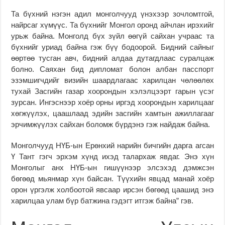
Та бүхний нэгэн адил монголчууд үнэхээр зочломтгой,
найрсаг хүмүүс. Та бүхнийг Монгол оронд айчлан ирэхийг
урьж байна. Монголд бүх зүйл өөгүй сайхан учраас та
бүхнийг уриад байна гэж бүү бодоорой. Бидний сайныг
өөртөө тусган авч, бидний алдаа дутагдлаас суралцаж
болно. Саяхан бид дипломат болон албан пасспорт
эзэмшигчдийг визийн шаардлагаас харилцан чөлөөлөх
тухай Засгийн газар хоорондын хэлэлцээрт гарын үсэг
зурсан. Ингэснээр хоёр орны иргэд хоорондын харилцааг
хөгжүүлэх, цаашлаад эдийн засгийн хамтын ажиллагааг
эрчимжүүлэх сайхан боломж бүрдэнэ гэж найдаж байна.
Монголчууд НҮБ-ын Ерөнхий нарийн бичгийн дарга агсан
Ү Тант гэгч эрхэм хүнд ихэд талархаж явдаг. Энэ хүн
Монголыг анх НҮБ-ын гишүүнээр элсэхэд дэмжсэн
бөгөөд мьянмар хүн байсан. Түүхийн явцад манай хоёр
орон үргэлж холбоотой явсаар ирсэн бөгөөд цаашид энэ
харилцаа улам бүр батжина гэдэгт итгэж байна” гэв.