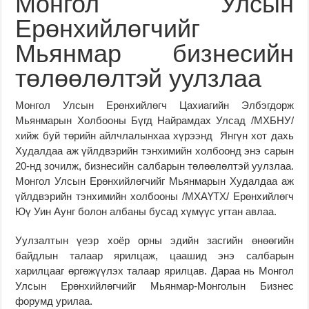
Монгол Улсын
Ерөнхийлөгчийг
Мьянмар бизнесийн
төлөөлөлтэй уулзлаа
Монгол Улсын Ерөнхийлөгч Цахиагийн Элбэгдорж
Мьянмарын Холбооны Бүгд Найрамдах Улсад /МХБНУ/
хийж буй төрийн айлчлалынхаа хүрээнд Янгүн хот дахь
Худалдаа аж үйлдвэрийн тэнхимийн холбоонд энэ сарын
20-нд зочилж, бизнесийн салбарын төлөөлөлтэй уулзлаа.
Монгол Улсын Ерөнхийлөгчийг Мьянмарын Худалдаа аж
үйлдвэрийн тэнхимийн холбооны /МХАҮТХ/ Ерөнхийлөгч
Юү Уин Аунг болон албаны бусад хүмүүс угтан авлаа.
Уулзалтын үеэр хоёр орны эдийн засгийн өнөөгийн
байдлын талаар ярилцаж, цаашид энэ салбарын
харилцааг өргөжүүлэх талаар ярилцав. Дараа нь Монгол
Улсын Ерөнхийлөгчийг Мьянмар-Монголын Бизнес
форумд урилаа.