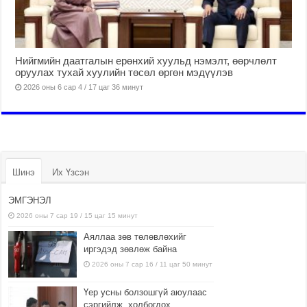
Нийгмийн даатгалын ерөнхий хуульд нэмэлт, өөрчлөлт
оруулах тухай хуулийн төсөл өргөн мэдүүлэв
2026 оны 6 сар 4 / 17 цаг 36 минут
Шинэ
Их Үзсэн
ЭМГЭНЭЛ
2026 оны 7 сар 19 / 15 цаг 15 минут
Аяллаа зөв төлөвлөхийг
иргэдэд зөвлөж байна
2026 оны 7 сар 16 / 11 цаг 50 минут
Үер усны болзошгүй аюулаас
сэргийлж, холбогдох