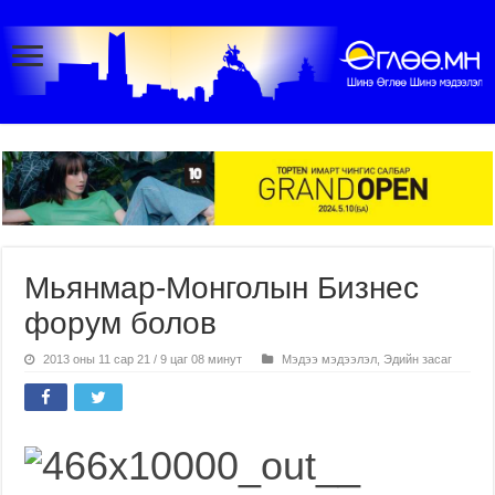
Мьянмар-Монголын Бизнес
форум болов
2013 оны 11 сар 21 / 9 цаг 08 минут
Мэдээ мэдээлэл
,
Эдийн засаг