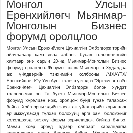
Монгол Улсын
Ерөнхийлөгч Мьянмар-
Монголын Бизнес
форумд оролцлоо
Монгол Улсын Ерөнхийлөгч Цахиагийн Элбэгдорж төрийн
айлчлалаар хамт яваа албаны бусад төлөөлөгчдийн
хамтаар энэ сарын 20-нд Мьянмар-Монголын Бизнес
форумд оролцлоо. Форумыг нээж Мьянмарын Худалдаа
аж үйлдвэрийн тэнхимийн холбооны /МХАҮТХ/
Ерөнхийлөгч Юү Уин Аунг хэлсэн үгэндээ “Эрхэмсэг ноён
Ерөнхийлөгч Цахиагийн Элбэгдорж болон хүндэт
төлөөлөгчид өө. Та бүхэн Мьянмар-Монголын Бизнес
форумд хүрэлцэн ирж, оролцож буйд гүнээ талархаж
байна. Хоёр орны эдийн засаг, аж үйлдвэрийн харилцааг
эрчимжүүлэхэд түлхэц болохуйц арга зам, боломжийг
хэлэлцэхэд энэхүү форум зориулагдаж байгаа билээ.
Манай хоёр оронд эдгээр салбарт харилцаагаа
хөгжүүлэхэд өргөн боломж байна. Монгол Улсын