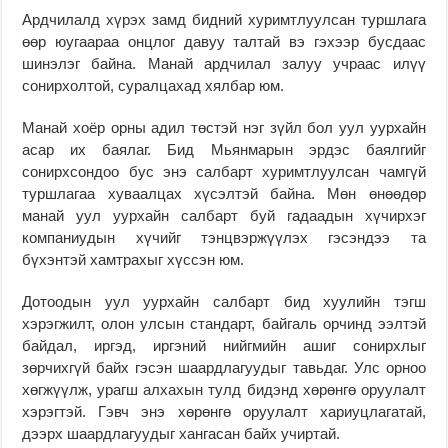
Ардчилалд хүрэх замд бидний хуримтлуулсан туршлага
өөр юугаараа онцлог давуу талтай вэ гэхээр бусдаас
шинэлэг байна. Манай ардчилал залуу учраас илүү
сонирхолтой, суралцахад хялбар юм.
Манай хоёр орны адил төстэй нэг зүйл бол уул уурхайн
асар их баялаг. Бид Мьянмарын эрдэс баялгийг
сонирхсондоо бус энэ салбарт хуримтлуулсан чамгүй
туршлагаа хуваалцах хүсэлтэй байна. Мөн өнөөдөр
манай уул уурхайн салбарт буй гадаадын хүчирхэг
компаниудын хүчийг тэнцвэржүүлэх гэсэндээ та
бүхэнтэй хамтрахыг хүссэн юм.
Дотоодын уул уурхайн салбарт бид хуулийн тэгш
хэрэгжилт, олон улсын стандарт, байгаль орчинд ээлтэй
байдал, иргэд, иргэний нийгмийн ашиг сонирхлыг
зөрчихгүй байх гэсэн шаардлагуудыг тавьдаг. Улс орноо
хөгжүүлж, урагш алхахын тулд бидэнд хөрөнгө оруулалт
хэрэгтэй. Гэвч энэ хөрөнгө оруулалт хариуцлагатай,
дээрх шаардлагуудыг хангасан байх учиртай.