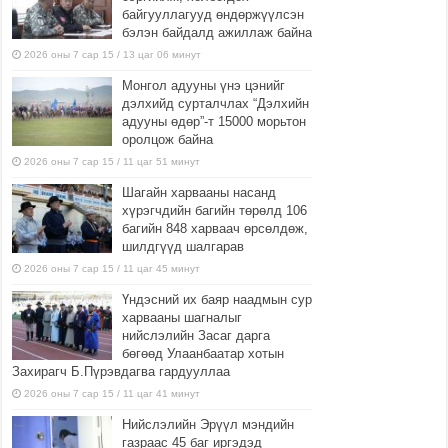
байгууллагууд өндөржүүлсэн
бэлэн байдалд ажиллаж байна
2026 оны 7 сар 15 / 13 цаг 06 минут
Монгол адууны үнэ цэнийг
дэлхийд сурталчлах “Дэлхийн
адууны өдөр”-т 15000 морьтон
оролцож байна
2026 оны 7 сар 15 / 11 цаг 51 минут
Шагайн харвааны насанд
хүрэгчдийн багийн төрөлд 106
багийн 848 харваач өрсөлдөж,
шилдгүүд шалгарав
2026 оны 7 сар 15 / 11 цаг 45 минут
Үндэсний их баяр наадмын сур
харвааны шагналыг
нийслэлийн Засаг дарга
бөгөөд Улаанбаатар хотын
Захирагч Б.Пүрэвдагва гардууллаа
2026 оны 7 сар 15 / 11 цаг 41 минут
Нийслэлийн Эрүүл мэндийн
газраас 45 баг иргэдэд