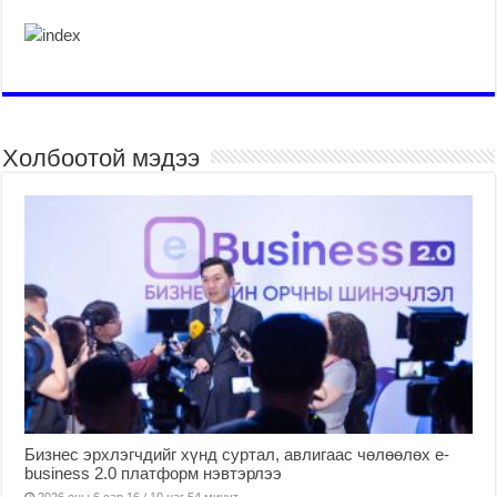
Холбоотой мэдээ
Бизнес эрхлэгчдийг хүнд суртал, авлигаас чөлөөлөх е-
business 2.0 платформ нэвтэрлээ
2026 оны 6 сар 16 / 10 цаг 54 минут