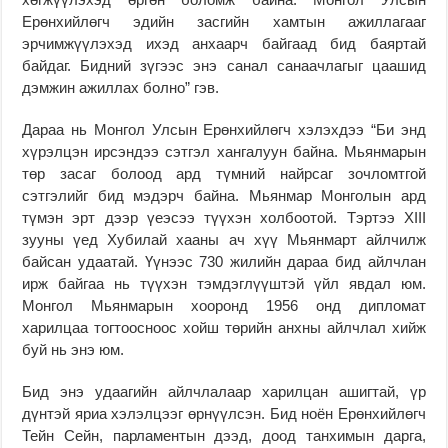
Ерөнхийлөгч эдийн засгийн хамтын ажиллагааг
эрчимжүүлэхэд ихэд анхаарч байгаад бид баяртай
байдаг. Бидний зүгээс энэ санал санаачлагыг цаашид
дэмжин ажиллах болно” гэв.
Дараа нь Монгол Улсын Ерөнхийлөгч хэлэхдээ “Би энд
хүрэлцэн ирсэндээ сэтгэл хангалуун байна. Мьянмарын
төр засаг болоод ард түмний найрсаг зочломтгой
сэтгэлийг бид мэдэрч байна. Мьянмар Монголын ард
түмэн эрт дээр үеэсээ түүхэн холбоотой. Тэртээ XIII
зууны үед Хубилай хааны ач хүү Мьянмарт айлчилж
байсан удаатай. Үүнээс 730 жилийн дараа бид айлчлан
ирж байгаа нь түүхэн тэмдэглүүштэй үйл явдал юм.
Монгол Мьянмарын хооронд 1956 онд дипломат
харилцаа тогтоосноос хойш төрийн анхны айлчлал хийж
буй нь энэ юм.
Бид энэ удаагийн айлчлалаар харилцан ашигтай, үр
дүнтэй яриа хэлэлцээг өрнүүлсэн. Бид ноён Ерөнхийлөгч
Тейн Сейн, парламентын дээд, доод танхимын дарга,