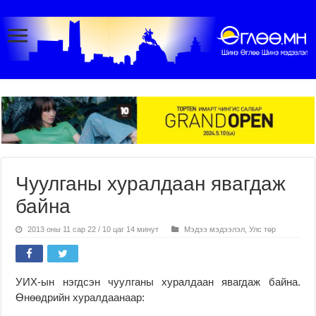
Чуулганы хуралдаан явагдаж
байна
2013 оны 11 сар 22 / 10 цаг 14 минут
Мэдээ мэдээлэл
,
Улс төр
УИХ-ын нэгдсэн чуулганы хуралдаан явагдаж байна.
Өнөөдрийн хуралдаанаар: