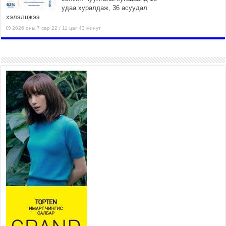
удаа хуралдаж, 36 асуудал
хэлэлцжээ
2026 оны 7 сар 22 / 11 цаг 43 минут
“4 улирлын турш үйл
ажиллагаа явуулах
боломжтой-Хүүхэд хөгжүүлэх
төв” байгуулах төсөлд төр,
хувийн хэвшлийн түншлэлийн хүрээнд хамтран
ажиллахыг урьж байна
2026 оны 7 сар 22 / 9 цаг 28 минут
Б.Пүрэвдагва: “Урт цагаан”-ыг
залуучууд чөлөөт цагаа
өнгөрүүлдэг, жуулчид зорьж
ирдэг цэг болгоно
2026 оны 7 сар 21 / 16 цаг 47 минут
Тусгай замын автобус /BRT/ төслийн удирдах
хорооны ээлжит хуралдаан боллоо
2026 оны 7 сар 21 / 16 цаг 43 минут
Ерөнхий сайд Н.Учрал БНХАУ-аас Монгол Улсад
суугаа Элчин сайд Шэнь Миньжюанийг хүлээн
авч уулзав