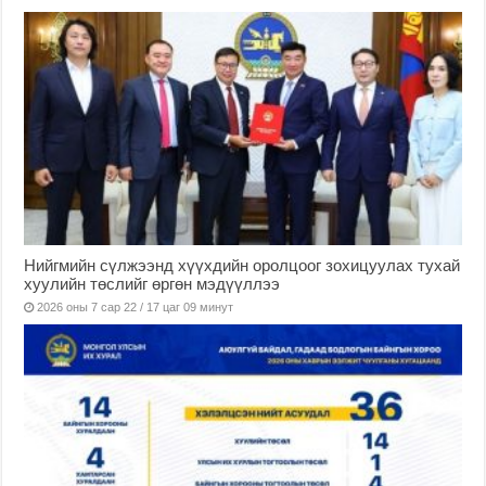
Нийгмийн сүлжээнд хүүхдийн оролцоог зохицуулах тухай
хуулийн төслийг өргөн мэдүүллээ
2026 оны 7 сар 22 / 17 цаг 09 минут