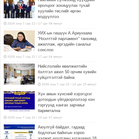
оролцоог зохицуулах тухай
хуулийн төслийг өргөн
мэдүүллээ
2026 оны 7 сар 22 / 17 цаг 09 минут
УИХ-ын гишүүн А.Ариунзаяа
“Нээлттэй парламент” танхимд
ажиллаж, иргэдийн саналыг
сонслоо
2026 оны 7 сар 22 / 17 цаг 04 минут
Нийслэлийн өвөлжилтийн
бэлтгэл ажил 50 орчим хувийн
гүйцэтгэлтэй байна
2026 оны 7 сар 22 / 14 цаг 15 минут
Хүн амын хүнсний хэрэгцээг
дотоодын үйлдвэрлэлээр нэн
тэргүүнд хангах зарчмыг
баримтална
2026 оны 7 сар 22 / 14 цаг 07 минут
Аюулгүй байдал, гадаад
бодлогын байнгын хороо
ээлжит чуулганы хугацаанд 18