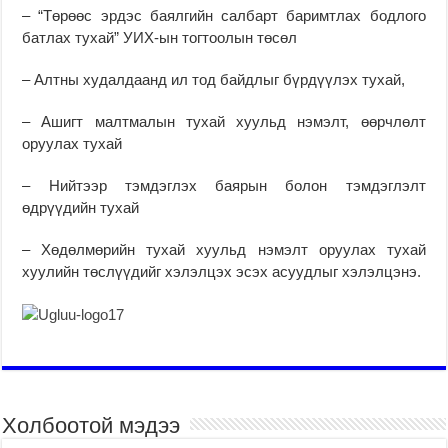
– “Төрөөс эрдэс баялгийн салбарт баримтлах бодлого
батлах тухай” УИХ-ын тогтоолын төсөл
– Алтны худалдаанд ил тод байдлыг бүрдүүлэх тухай,
– Ашигт малтмалын тухай хуульд нэмэлт, өөрчлөлт
оруулах тухай
– Нийтээр тэмдэглэх баярын болон тэмдэглэлт
өдрүүдийн тухай
– Хөдөлмөрийн тухай хуульд нэмэлт оруулах тухай
хуулийн төслүүдийг хэлэлцэх эсэх асуудлыг хэлэлцэнэ.
Холбоотой мэдээ