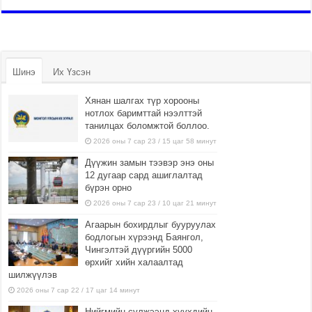
Шинэ
Их Үзсэн
Хянан шалгах түр хорооны
нотлох баримттай нээлттэй
танилцах боломжтой боллоо.
2026 оны 7 сар 23 / 15 цаг 58 минут
Дүүжин замын тээвэр энэ оны
12 дугаар сард ашиглалтад
бүрэн орно
2026 оны 7 сар 23 / 10 цаг 21 минут
Агаарын бохирдлыг бууруулах
бодлогын хүрээнд Баянгол,
Чингэлтэй дүүргийн 5000
өрхийг хийн халаалтад
шилжүүлэв
2026 оны 7 сар 22 / 17 цаг 14 минут
Нийгмийн сүлжээнд хүүхдийн