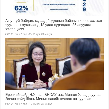
Аюулгүй байдал, гадаад бодлогын байнгын хороо ээлжит
чуулганы хугацаанд 18 удаа хуралдаж, 36 асуудал
хэлэлцжээ
2026 оны 7 сар 22 / 11 цаг 43 минут
Ерөнхий сайд Н.Учрал БНХАУ-аас Монгол Улсад суугаа
Элчин сайд Шэнь Миньжюанийг хүлээн авч уулзав
2026 оны 7 сар 21 / 16 цаг 39 минут