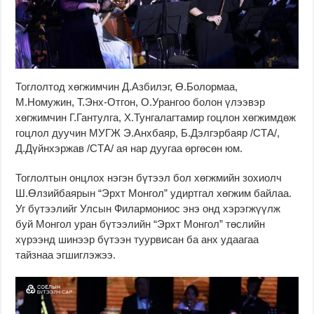
Тоглолтод хөгжимчин Д.Азбилэг, Ө.Болормаа,
М.Номужин, Т.Энх-Отгон, О.Урангоо болон үлээвэр
хөгжимчин Г.Гантулга, Х.Тунгалагтамир гоцлон хөгжимдөж
гоцлол дуучин МУГЖ Э.Анхбаяр, Б.Дэлгэрбаяр /СТА/,
Д.Дүйнхэржав /СТА/ ая нар дуугаа өргөсөн юм.
Тоглолтын онцлох нэгэн бүтээл бол хөгжмийн зохиолч
Ш.Өлзийбаярын “Эрхт Монгол” удиртгал хөгжим байлаа.
Уг бүтээлийг Улсын Филармониос энэ онд хэрэгжүүлж
буй Монгол уран бүтээлийн “Эрхт Монгол” төслийн
хүрээнд шинээр бүтээн туурвисан ба анх удаагаа
тайзнаа эгшиглэжээ.