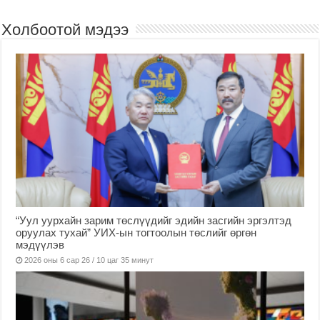
Холбоотой мэдээ
“Уул уурхайн зарим төслүүдийг эдийн засгийн эргэлтэд
оруулах тухай” УИХ-ын тогтоолын төслийг өргөн
мэдүүлэв
2026 оны 6 сар 26 / 10 цаг 35 минут