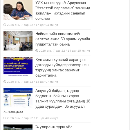
УИХ-ын гишүүн А.Ариунзаяа
“Нээлттэй парламент” танхимд
ажиллаж, иргэдийн саналыг
сонслоо
2026 оны 7 сар 22 / 17 цаг 04 минут
Нийслэлийн өвөлжилтийн
бэлтгэл ажил 50 орчим хувийн
гүйцэтгэлтэй байна
2026 оны 7 сар 22 / 14 цаг 15 минут
Хүн амын хүнсний хэрэгцээг
дотоодын үйлдвэрлэлээр нэн
тэргүүнд хангах зарчмыг
баримтална
2026 оны 7 сар 22 / 14 цаг 07 минут
Аюулгүй байдал, гадаад
бодлогын байнгын хороо
ээлжит чуулганы хугацаанд 18
удаа хуралдаж, 36 асуудал
хэлэлцжээ
2026 оны 7 сар 22 / 11 цаг 43 минут
“4 улирлын турш үйл