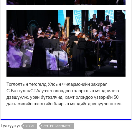
Тоглолтын төгсгөлд Улсын Филармонийн захирал
С.Баттулга/СТА/ үзэгч олондоо талархлын мэндчилгээ
дэвшүүлж, уран бүтээлчид, хамт олондоо үзвэрийн 50
дахь жилийн нээлтийн баярын мэндийг дэвшүүлсэн юм.
Түлхүүр үг
УРЛАГ
ЭНТЕРТАЙНМЕНТ