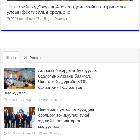
“Тэнгэрийн хүү” жүжиг Александринскийн театрын олон
улсын фестивальд оролцоно
2026 оны 5 сар 27 / 15 цаг 49 минут
Шинэ
Их Үзсэн
Агаарын бохирдлыг бууруулах
бодлогын хүрээнд Баянгол,
Чингэлтэй дүүргийн 5000
өрхийг хийн халаалтад
шилжүүлэв
2026 оны 7 сар 22 / 17 цаг 14 минут
Нийгмийн сүлжээнд хүүхдийн
оролцоог зохицуулах тухай
хуулийн төслийг өргөн
мэдүүллээ
2026 оны 7 сар 22 / 17 цаг 09 минут