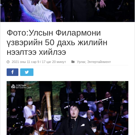
Фото:Улсын Филармони
үзвэрийн 50 дахь жилийн
нээлтээ хийлээ
2021 оны 11 сар 9 / 17 цаг 20 минут
Урлаг
,
Энтертайнмент