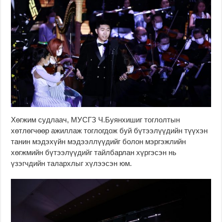
Хөгжим судлаач, МУСГЗ Ч.Буянхишиг тоглолтын
хөтлөгчөөр ажиллаж тоглогдож буй бүтээлүүдийн түүхэн
танин мэдэхүйн мэдээллүүдийг болон мэргэжлийн
хөгжмийн бүтээлүүдийг тайлбарлан хүргэсэн нь
үзэгчдийн талархлыг хүлээсэн юм.