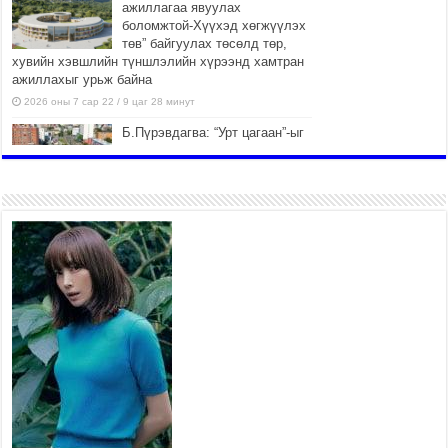
ажиллагаа явуулах
боломжтой-Хүүхэд хөгжүүлэх
төв” байгуулах төсөлд төр,
хувийн хэвшлийн түншлэлийн хүрээнд хамтран
ажиллахыг урьж байна
2026 оны 7 сар 22 / 9 цаг 28 минут
Б.Пүрэвдагва: “Урт цагаан”-ыг
залуучууд чөлөөт цагаа
өнгөрүүлдэг, жуулчид зорьж
ирдэг цэг болгоно
2026 оны 7 сар 21 / 16 цаг 47 минут
Тусгай замын автобус /BRT/ төслийн удирдах
хорооны ээлжит хуралдаан боллоо
2026 оны 7 сар 21 / 16 цаг 43 минут
Ерөнхий сайд Н.Учрал БНХАУ-аас Монгол Улсад
суугаа Элчин сайд Шэнь Миньжюанийг хүлээн
авч уулзав
2026 оны 7 сар 21 / 16 цаг 39 минут
БҮГД НАЙРАМДАХ ТАЖИКИСТАН УЛСТАЙ
ЭДИЙН ЗАСГИЙН ХАМТЫН АЖИЛЛАГААГ
ӨРГӨЖҮҮЛНЭ