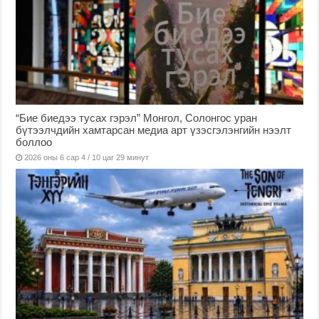
“Бие биедээ тусах гэрэл” Монгол, Солонгос уран
бүтээлчдийн хамтарсан медиа арт үзэсгэлэнгийн нээлт
боллоо
2026 оны 6 сар 4 / 10 цаг 29 минут