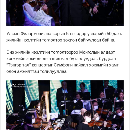
Улсын Филармони энэ сарын 5-ны өдөр үзвэрийн 50 дахь
жилийн нээлтийн тоглолтоо зохион байгуулсан байна.
Энэ жилийн нээлтийн тоглолтоороо Монголын алдарт
хөгжмийн зохиолчдын шилмэл бүтээлүүдээс бүрдсэн
“Тэнгэр тал” концертыг Симфони найрал хөгжмийн хамт
олон амжилттай толилууллаа.