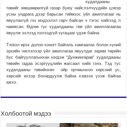
худалдааны
төвийг зөвшөөрөлгүй газар буюу нийслэлчүүдийн цэвэр
усны ундрага дээр барьсан тиймээс үйл ажиллагааг нь
явуулахгүй гэх мэдээлэл гарч байсан ч тэгэс хийгээд л
намжсан. Өдгөө тус худалдааны төв үйл ажиллагаагаа
явуулж эхлээд нэлээдгүй хугацааг үдэж байна.
Тэгвэл ирэх долоо хоногт байгаль хамгаалах болон хүний
эрхийн чиглэлээр үйл ажиллагаа явуулдаг зарим төрийн
бус байгууллагынхан нэгдэж “Дүнжингарав” худалдааны
төвийн гадаа эсэргүүцлийн жагсаал хийх гэнэ. Тэд тус
худалдааны төвийнхөн ойр орчмынхоо хөрсний ус,
хөрсийг ихээр бохирдуулж байна хэмээн үзэж байгаа
ажээ.
Холбоотой мэдээ