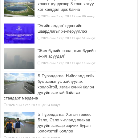
хоногт дунджаар 3 тонн хатуу
хог хаягдал ирж байна
2026 оны 7 сар 20 / 12 цаг 06 минут
“Эхийн алдар” одонгийн
шаардлагыг хөнгөрүүллээ
2026 оны 7 сар 20 / 11 цаг 51 минут
“Жил бүрийн өвөл, жил бүрийн
ижил асуудал”
2026 оны 7 сар 20 / 11 цаг 16 минут
Б.Пүрэвдагва: Нийслэлд хийх
бүх замыг ус зайлуулах
хоолойтой, явган хүний болон
дугуйн замтай байлгах
стандарт мөрдөнө
2026 оны 7 сар 20 / 9 цаг 24 минут
Б.Пүрэвдагва: Хотын төвөөс
Бэлх, Сэлх чиглэлд явахад
дугуйн замаар зорчих бүрэн
боломжтой боллоо
2026 оны 7 сар 20 / 9 цаг 20 минут