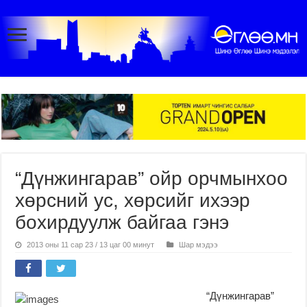
“Дүнжингарав” ойр орчмынхоо
хөрсний ус, хөрсийг ихээр
бохирдуулж байгаа гэнэ
2013 оны 11 сар 23 / 13 цаг 00 минут
Шар мэдээ
“Дүнжингарав”