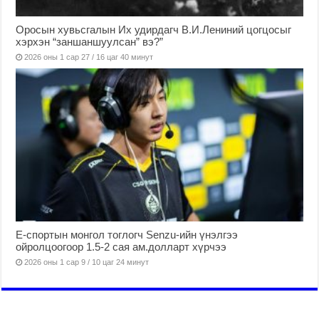
Оросын хувьсгалын Их удирдагч В.И.Лениний цогцосыг
хэрхэн “заншаншуулсан” вэ?”
2026 оны 1 сар 27 / 16 цаг 40 минут
Е-спортын монгол тоглогч Senzu-ийн үнэлгээ
ойролцоогоор 1.5-2 сая ам.долларт хүрчээ
2026 оны 1 сар 9 / 10 цаг 24 минут