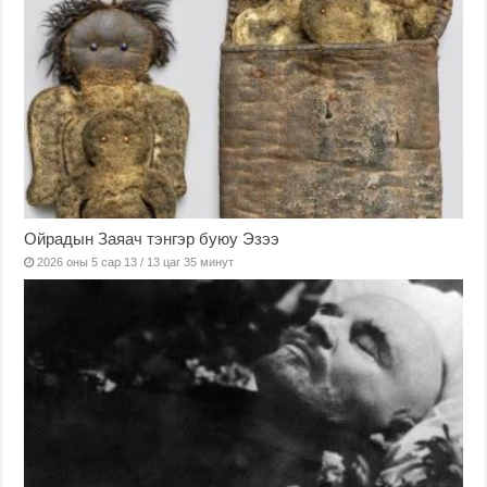
Ойрадын Заяач тэнгэр буюу Эзээ
2026 оны 5 сар 13 / 13 цаг 35 минут