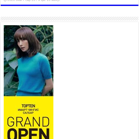
Хан-Уул дүүрэг, Чингисийн
өргөн чөлөөний ус зайлуулах
шугам хоолойн ажил 80
хувьтай үргэлжилж байна
2026 оны 7 сар 20 / 9 цаг 14 минут
Усархаг аадар бороо орж
байгаа тул аюулгүй байдлаа
хангаж, үер усны аюулаас
сэрэмжлэхийг нийслэлийн
Онцгой байдлын газраас анхааруулж байна
2026 оны 7 сар 20 / 9 цаг 09 минут
311 алба хаагч, 119 техник хэрэгсэлтэй ажиллаж
үер усны аюул, болзошгүй эрсдэлээс сэргийлж
байна
2026 оны 7 сар 20 / 9 цаг 05 минут
Аяллаа зөв төлөвлөхийг иргэдэд зөвлөж байна
2026 оны 7 сар 16 / 11 цаг 50 минут
Үер усны болзошгүй аюулаас сэргийлж,
холбогдох байгууллагууд өндөржүүлсэн бэлэн
байдалд ажиллаж байна