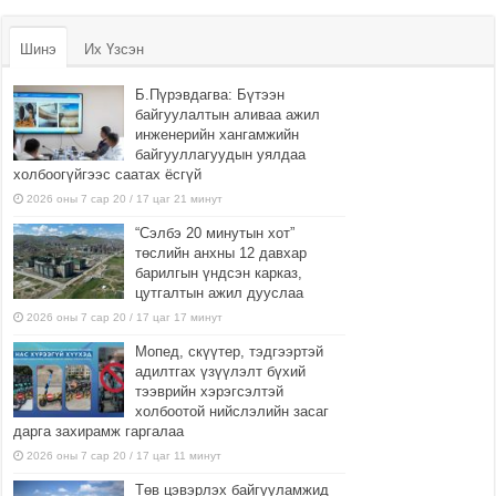
Шинэ
Их Үзсэн
Б.Пүрэвдагва: Бүтээн
байгуулалтын аливаа ажил
инженерийн хангамжийн
байгууллагуудын уялдаа
холбоогүйгээс саатах ёсгүй
2026 оны 7 сар 20 / 17 цаг 21 минут
“Сэлбэ 20 минутын хот”
төслийн анхны 12 давхар
барилгын үндсэн карказ,
цутгалтын ажил дууслаа
2026 оны 7 сар 20 / 17 цаг 17 минут
Мопед, скүүтер, тэдгээртэй
адилтгах үзүүлэлт бүхий
тээврийн хэрэгсэлтэй
холбоотой нийслэлийн засаг
дарга захирамж гаргалаа
2026 оны 7 сар 20 / 17 цаг 11 минут
Төв цэвэрлэх байгууламжид