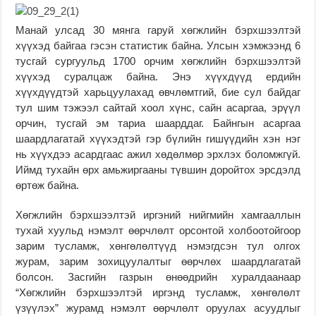
Манай улсад 30 мянга гаруй хөгжлийн бэрхшээлтэй
хүүхэд байгаа гэсэн статистик байна. Улсын хэмжээнд 6
тусгай сургуульд 1700 орчим хөгжлийн бэрхшээлтэй
хүүхэд суралцаж байна. Энэ хүүхдүүд ердийн
хүүхдүүдтэй харьцуулахад өвчлөмтгий, бие сул байдаг
тул шим тэжээл сайтай хоол хүнс, сайн асаргаа, эрүүл
орчин, тусгай эм тариа шаарддаг. Байнгын асаргаа
шаардлагатай хүүхэдтэй гэр бүлийн гишүүдийн хэн нэг
нь хүүхдээ асардгаас ажил хөдөлмөр эрхлэх боломжгүй.
Иймд тухайн өрх амьжиргааны түвшин доройтох эрсдэлд
өртөж байна.
Хөгжлийн бэрхшээлтэй иргэний нийгмийн хамгааллын
тухай хуульд нэмэлт өөрчлөлт орсонтой холбоотойгоор
зарим тусламж, хөнгөлөлтүүд нэмэгдсэн тул олгох
журам, зарим зохицуулалтыг өөрчлөх шаардлагатай
болсон. Засгийн газрын өнөөдрийн хуралдаанаар
“Хөгжлийн бэрхшээлтэй иргэнд тусламж, хөнгөлөлт
үзүүлэх” журамд нэмэлт өөрчлөлт оруулах асуудлыг