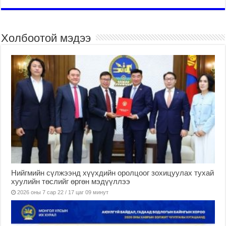
Холбоотой мэдээ
Нийгмийн сүлжээнд хүүхдийн оролцоог зохицуулах тухай
хуулийн төслийг өргөн мэдүүллээ
2026 оны 7 сар 22 / 17 цаг 09 минут