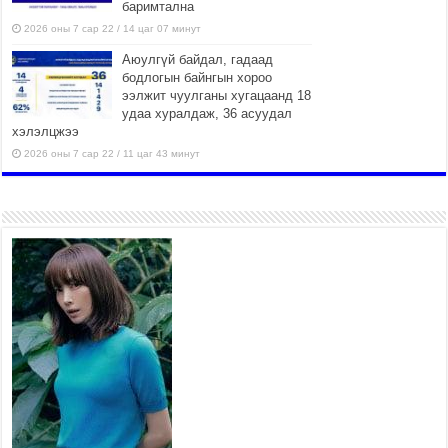
баримтална
2026 оны 7 сар 22 / 14 цаг 07 минут
Аюулгүй байдал, гадаад
бодлогын байнгын хороо
ээлжит чуулганы хугацаанд 18
удаа хуралдаж, 36 асуудал
хэлэлцжээ
2026 оны 7 сар 22 / 11 цаг 43 минут
“4 улирлын турш үйл
ажиллагаа явуулах
боломжтой-Хүүхэд хөгжүүлэх
төв” байгуулах төсөлд төр,
хувийн хэвшлийн түншлэлийн хүрээнд хамтран
ажиллахыг урьж байна
2026 оны 7 сар 22 / 9 цаг 28 минут
Б.Пүрэвдагва: “Урт цагаан”-ыг
залуучууд чөлөөт цагаа
өнгөрүүлдэг, жуулчид зорьж
ирдэг цэг болгоно
2026 оны 7 сар 21 / 16 цаг 47 минут
Тусгай замын автобус /BRT/ төслийн удирдах