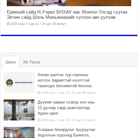
Ерөнхий сайд Н.Учрал БНХАУ-аас Монгол Улсад суугаа
Элчин сайд Шэнь Миньжюанийг хүлээн авч уулзав
2026 оны 7 сар 21 / 16 цаг 39 минут
Шинэ
Их Үзсэн
Хянан шалгах түр хорооны
нотлох баримттай нээлттэй
танилцах боломжтой боллоо.
2026 оны 7 сар 23 / 15 цаг 58 минут
Дүүжин замын тээвэр энэ оны
12 дугаар сард ашиглалтад
бүрэн орно
2026 оны 7 сар 23 / 10 цаг 21 минут
Агаарын бохирдлыг бууруулах
бодлогын хүрээнд Баянгол,