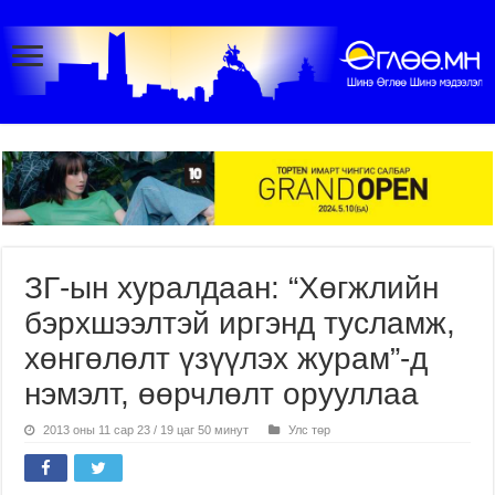
ЗГ-ын хуралдаан: “Хөгжлийн
бэрхшээлтэй иргэнд тусламж,
хөнгөлөлт үзүүлэх журам”-д
нэмэлт, өөрчлөлт орууллаа
2013 оны 11 сар 23 / 19 цаг 50 минут
Улс төр