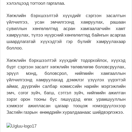
хэлэлцээд тогтоол гаргалаа.
Хөгжлийн бэрхшээлтэй хүүхдийг сэргээн засалтын
үйлчилгээ, усан эмчилгээнд хамруулах, рашаан
сувиллын хөнгөлөлтөд асран хамгаалагчийн хамт
хамруулах, түлээ нүүрсний хөнгөлөлтөд байнгын асаргаа
шаардлагатай хүүхэдтэй гэр бүлийг хамруулахаар
боллоо.
Хөгжлийн бэрхшээлтэй хүүхдийг тодорхойлох, хүүхэд
бүрт сэргээн засалт хөгжлийн төлөвлөгөө боловсруулах,
эрүүл мэнд, боловсрол, нийгмийн хамгааллын
үйлчилгээнд хамруулахад дэмжлэг үзүүлэх үүрэгтэй
аймаг, дүүргийн салбар комиссийн нарийн мэргэжлийн
эмч, согог зүйч, багш, сэтгэл зүйч, нийгмийн ажилтан
зэрэг орон тооны бус гишүүдэд өгөх урамшууллын
хэмжээг ажилласан цагаар тооцож нэмэгдүүлэхээр
Засгийн газрын өнөөдрийн хуралдаанаас шийдвэрлэжээ.