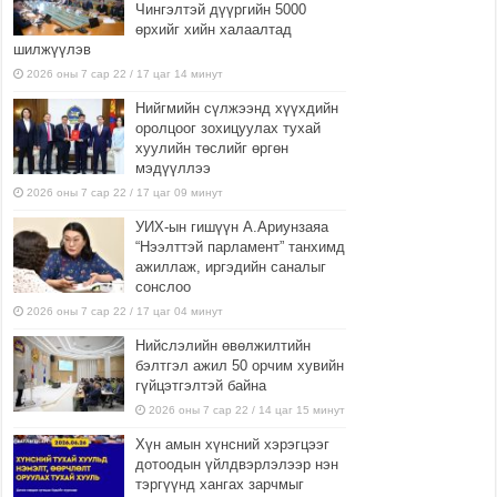
Чингэлтэй дүүргийн 5000
өрхийг хийн халаалтад
шилжүүлэв
2026 оны 7 сар 22 / 17 цаг 14 минут
Нийгмийн сүлжээнд хүүхдийн
оролцоог зохицуулах тухай
хуулийн төслийг өргөн
мэдүүллээ
2026 оны 7 сар 22 / 17 цаг 09 минут
УИХ-ын гишүүн А.Ариунзаяа
“Нээлттэй парламент” танхимд
ажиллаж, иргэдийн саналыг
сонслоо
2026 оны 7 сар 22 / 17 цаг 04 минут
Нийслэлийн өвөлжилтийн
бэлтгэл ажил 50 орчим хувийн
гүйцэтгэлтэй байна
2026 оны 7 сар 22 / 14 цаг 15 минут
Хүн амын хүнсний хэрэгцээг
дотоодын үйлдвэрлэлээр нэн
тэргүүнд хангах зарчмыг