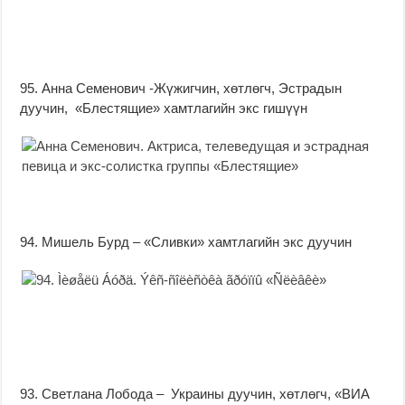
95. Анна Семенович -Жүжигчин, хөтлөгч, Эстрадын
дуучин, «Блестящие» хамтлагийн экс гишүүн
94. Мишель Бурд – «Сливки» хамтлагийн экс дуучин
93. Светлана Лобода – Украины дуучин, хөтлөгч, «ВИА