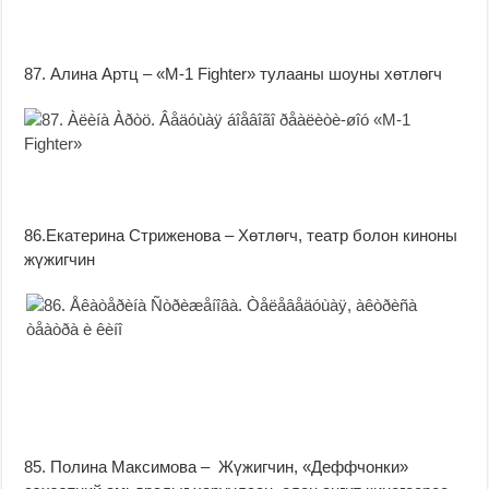
87. Алина Артц – «M-1 Fighter» тулааны шоуны хөтлөгч
86.Екатерина Стриженова – Хөтлөгч, театр болон киноны
жүжигчин
85. Полина Максимова – Жүжигчин, «Деффчонки»