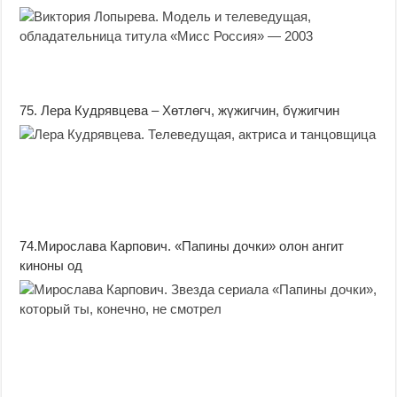
75. Лера Кудрявцева – Хөтлөгч, жүжигчин, бүжигчин
74.Мирослава Карпович. «Папины дочки» олон ангит
киноны од