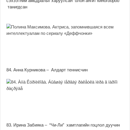
сэхээтний амьдралыг харуулсан олон ангит киногоороо
танигдсан
84. Анна Курникова – Алдарт теннисчин
83. Ирина Забияка – “Чи-Ли” хамтлагийн гоцлол дуучин