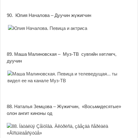
90. Юлия Началова – Дуучин жүжигчин
89. Маша Малиновская – Муз-ТВ сувгийн хөтлөгч,
дуучин
88. Наталья Земцова – Жүжигчин, «Восьмидесятые»
олон ангит киноны од