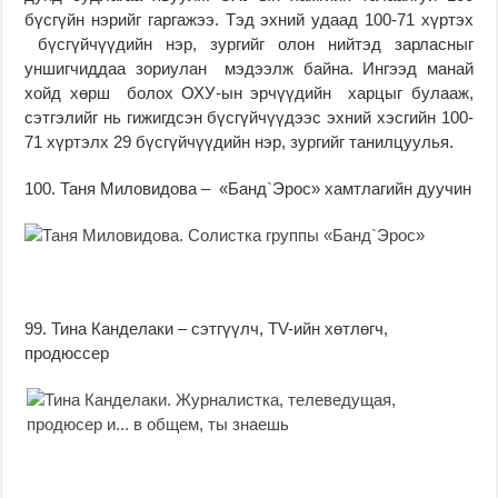
бүсгүйн нэрийг гаргажээ. Тэд эхний удаад 100-71 хүртэх
бүсгүйчүүдийн нэр, зургийг олон нийтэд зарласныг
уншигчиддаа зориулан мэдээлж байна. Ингээд манай
хойд хөрш болох ОХУ-ын эрчүүдийн харцыг булааж,
сэтгэлийг нь гижигдсэн бүсгүйчүүдээс эхний хэсгийн 100-
71 хүртэлх 29 бүсгүйчүүдийн нэр, зургийг танилцуулья.
100. Таня Миловидова – «Банд`Эрос» хамтлагийн дуучин
99. Тина Канделаки – сэтгүүлч, ТV-ийн хөтлөгч,
продюссер