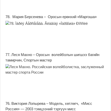
78. Мария Берсенева – Оросын ерөнхий «Маргоша»
77. Леся Махно – Оросын волейболын шигшээ багийн
тамирчин, Спортын мастер
76. Виктория Лопырева – Модель, хөтлөгч, «Мисс
Россия» — 2003 тэмцээний тэргүүн мисс