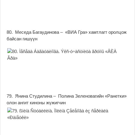
80. Меседа Багаудинова – «ВИА Гра» хамтлагт оролцож
байсан гишүүн
79. Янина Студилина – Полина Зеленовагийн «Ранетки»
олон ангит киноны жүжигчин