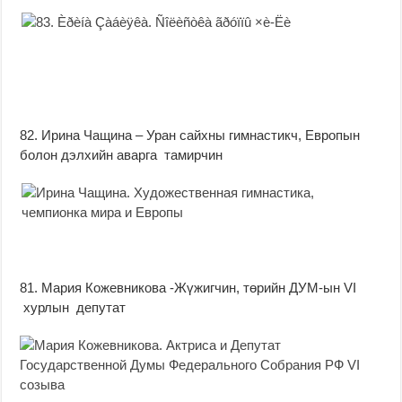
82. Ирина Чащина – Уран сайхны гимнастикч, Европын
болон дэлхийн аварга тамирчин
81. Мария Кожевникова -Жүжигчин, төрийн ДУМ-ын VI
хурлын депутат