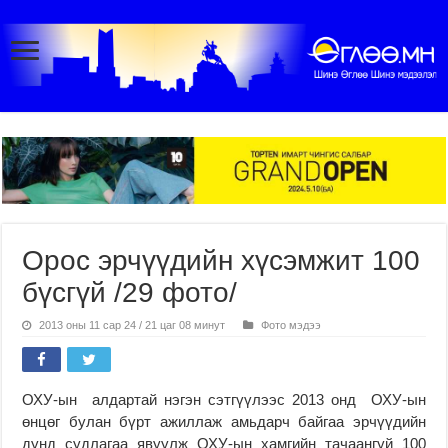
Орос эрчүүдийн хүсэмжит 100
бүсгүй /29 фото/
2013 оны 11 сар 24 / 21 цаг 08 минут
Фото мэдээ
ОХУ-ын алдартай нэгэн сэтгүүлээс 2013 онд ОХУ-ын
өнцөг булан бүрт ажиллаж амьдарч байгаа эрчүүдийн
дунд судлагаа явуулж ОХУ-ын хамгийн тачаангуй 100