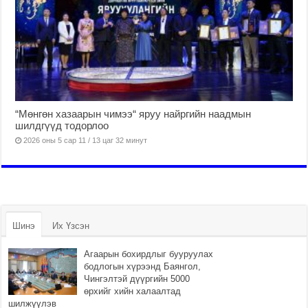
“Мөнгөн хазаарын чимээ“ яруу найргийн наадмын
шилдгүүд тодорлоо
2026 оны 5 сар 11 / 13 цаг 32 минут
Шинэ
Их Үзсэн
Агаарын бохирдлыг бууруулах
бодлогын хүрээнд Баянгол,
Чингэлтэй дүүргийн 5000
өрхийг хийн халаалтад
шилжүүлэв