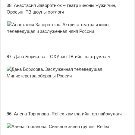
98. Анастасия Заворотнюк – театр киноны жүжигчин,
Оросын ТВ шоуны хөтлөгч
97. Дана Борисова – ОХУ-ын ТВ-ийн нэвтрүүлэгч
96. Алена Торганова -Reflex хамтлагийн гол найруулагч