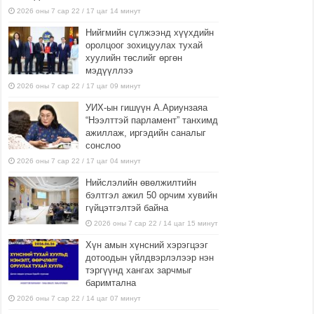
2026 оны 7 сар 22 / 17 цаг 14 минут
Нийгмийн сүлжээнд хүүхдийн
оролцоог зохицуулах тухай
хуулийн төслийг өргөн
мэдүүллээ
2026 оны 7 сар 22 / 17 цаг 09 минут
УИХ-ын гишүүн А.Ариунзаяа
“Нээлттэй парламент” танхимд
ажиллаж, иргэдийн саналыг
сонслоо
2026 оны 7 сар 22 / 17 цаг 04 минут
Нийслэлийн өвөлжилтийн
бэлтгэл ажил 50 орчим хувийн
гүйцэтгэлтэй байна
2026 оны 7 сар 22 / 14 цаг 15 минут
Хүн амын хүнсний хэрэгцээг
дотоодын үйлдвэрлэлээр нэн
тэргүүнд хангах зарчмыг
баримтална
2026 оны 7 сар 22 / 14 цаг 07 минут