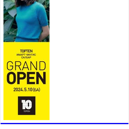
Ерөнхий сайд Н.Учрал БНХАУ-
аас Монгол Улсад суугаа
Элчин сайд Шэнь
Миньжюанийг хүлээн авч
уулзав
2026 оны 7 сар 21 / 16 цаг 39 минут
БҮГД НАЙРАМДАХ ТАЖИКИСТАН УЛСТАЙ
ЭДИЙН ЗАСГИЙН ХАМТЫН АЖИЛЛАГААГ
ӨРГӨЖҮҮЛНЭ
2026 оны 7 сар 21 / 16 цаг 34 минут
26,992 суралцагч хотхоны бага сургуульд, 8100
суралцагч төрөлжсөн ахлах сургуульд
суралцана
2026 оны 7 сар 21 / 13 цаг 43 минут
COP17 хурлын үеэрх замын хөдөлгөөн, нийтийн
тээврийн зохицуулалт, сургууль, цэцэрлэг, зах,
худалдааны төвийн ажиллах хуваарийг гаргаж,
иргэдэд мэдээлэхийг үүрэг болголоо
2026 оны 7 сар 21 / 11 цаг 59 минут
Гэр бүлийн хэрэг шүүхэд хянан шийдвэрлэх