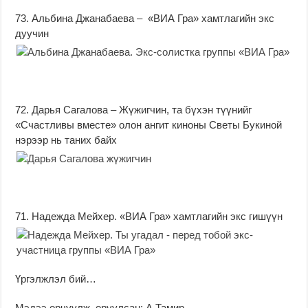
73. Альбина Джанабаева – «ВИА Гра» хамтлагийн экс
дуучин
72. Дарья Сагалова – Жүжигчин, та бүхэн түүнийг
«Счастливы вместе» олон ангит киноны Светы Букиной
нэрээр нь таних байх
71. Надежда Мейхер. «ВИА Гра» хамтлагийн экс гишүүн
Үргэлжлэл бий…
Мэдээ орчуулж оруулсан: А.Тамир