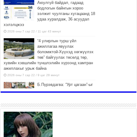
Аюулгүй байдал, гадаад
бодлогын байнгын хороо
ээлжит чуулганы хугацаанд 18
удаа хуралдаж, 36 асуудал
хэлэлцжээ
2026 оны 7 сар 22 / 11 цаг 43 минут
“4 улирлын турш үйл
ажиллагаа явуулах
боломжтой-Хүүхэд хөгжүүлэх
төв” байгуулах төсөлд төр,
хувийн хэвшлийн түншлэлийн хүрээнд хамтран
ажиллахыг урьж байна
2026 оны 7 сар 22 / 9 цаг 28 минут
Б.Пүрэвдагва: “Урт цагаан”-ыг
залуучууд чөлөөт цагаа
өнгөрүүлдэг, жуулчид зорьж
ирдэг цэг болгоно
2026 оны 7 сар 21 / 16 цаг 47 минут
Тусгай замын автобус /BRT/
төслийн удирдах хорооны
ээлжит хуралдаан боллоо
2026 оны 7 сар 21 / 16 цаг 43 минут