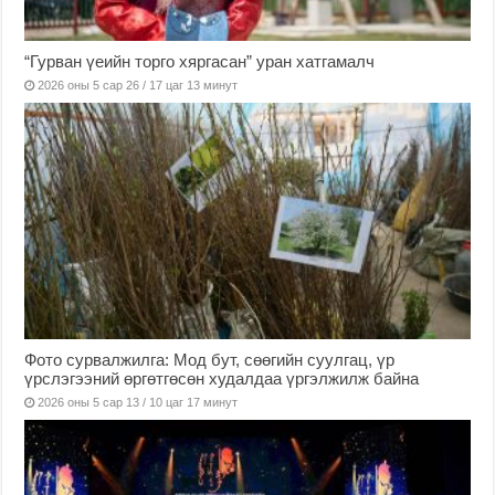
“Гурван үеийн торго хяргасан” уран хатгамалч
2026 оны 5 сар 26 / 17 цаг 13 минут
Фото сурвалжилга: Мод бут, сөөгийн суулгац, үр
үрслэгээний өргөтгөсөн худалдаа үргэлжилж байна
2026 оны 5 сар 13 / 10 цаг 17 минут