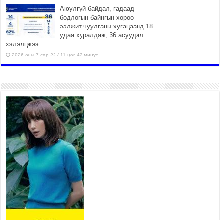
Аюулгүй байдал, гадаад
бодлогын байнгын хороо
ээлжит чуулганы хугацаанд 18
удаа хуралдаж, 36 асуудал
хэлэлцжээ
2026 оны 7 сар 22 / 11 цаг 43 минут
“4 улирлын турш үйл
ажиллагаа явуулах
боломжтой-Хүүхэд хөгжүүлэх
төв” байгуулах төсөлд төр,
хувийн хэвшлийн түншлэлийн хүрээнд хамтран
ажиллахыг урьж байна
2026 оны 7 сар 22 / 9 цаг 28 минут
Б.Пүрэвдагва: “Урт цагаан”-ыг залуучууд чөлөөт
цагаа өнгөрүүлдэг, жуулчид зорьж ирдэг цэг
болгоно
2026 оны 7 сар 21 / 16 цаг 47 минут
Тусгай замын автобус /BRT/ төслийн удирдах
хорооны ээлжит хуралдаан боллоо
2026 оны 7 сар 21 / 16 цаг 43 минут
Ерөнхий сайд Н.Учрал БНХАУ-аас Монгол Улсад