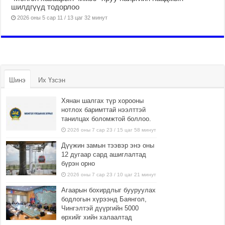
шилдгүүд тодорлоо
2026 оны 5 сар 11 / 13 цаг 32 минут
Шинэ
Их Үзсэн
Хянан шалгах түр хорооны
нотлох баримттай нээлттэй
танилцах боломжтой боллоо.
2026 оны 7 сар 23 / 15 цаг 58 минут
Дүүжин замын тээвэр энэ оны
12 дугаар сард ашиглалтад
бүрэн орно
2026 оны 7 сар 23 / 10 цаг 21 минут
Агаарын бохирдлыг бууруулах
бодлогын хүрээнд Баянгол,
Чингэлтэй дүүргийн 5000
өрхийг хийн халаалтад