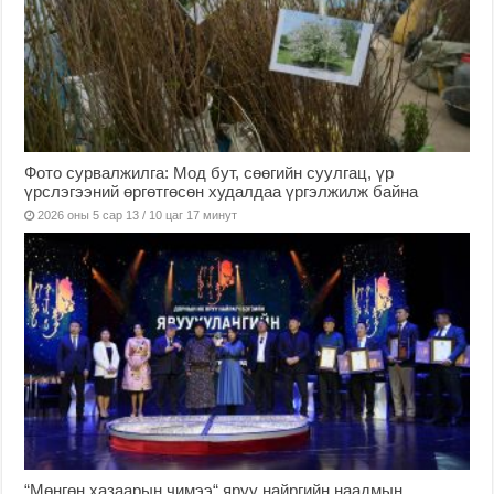
Фото сурвалжилга: Мод бут, сөөгийн суулгац, үр
үрслэгээний өргөтгөсөн худалдаа үргэлжилж байна
2026 оны 5 сар 13 / 10 цаг 17 минут
“Мөнгөн хазаарын чимээ“ яруу найргийн наадмын