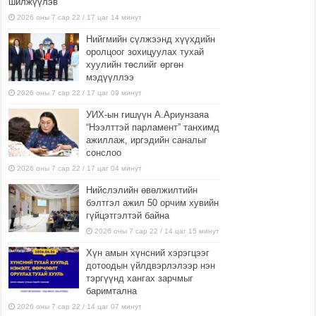
шилжүүлэв
2026 оны 7 сар 22 / 17 цаг 14 минут
Нийгмийн сүлжээнд хүүхдийн
оролцоог зохицуулах тухай
хуулийн төслийг өргөн
мэдүүллээ
2026 оны 7 сар 22 / 17 цаг 09 минут
УИХ-ын гишүүн А.Ариунзаяа
“Нээлттэй парламент” танхимд
ажиллаж, иргэдийн саналыг
сонслоо
2026 оны 7 сар 22 / 17 цаг 04 минут
Нийслэлийн өвөлжилтийн
бэлтгэл ажил 50 орчим хувийн
гүйцэтгэлтэй байна
2026 оны 7 сар 22 / 14 цаг 15 минут
Хүн амын хүнсний хэрэгцээг
дотоодын үйлдвэрлэлээр нэн
тэргүүнд хангах зарчмыг
баримтална
2026 оны 7 сар 22 / 14 цаг 07 минут