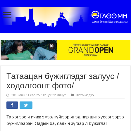
Татаацан бүжиглэдэг залуус /
хөдөлгөөнт фото/
2013 оны 11 сар 25 / 12 цаг 22 минут
Фото мэдээ
Та хэнээс ч ичиж эмээлгүйгээр яг эд нар шиг хүссэнээрээ
бүжиглээрэй. Яадын бэ, яадын зүгээр л бүжиглэ!