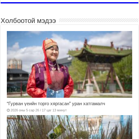
Холбоотой мэдээ
“Гурван үеийн торго хяргасан” уран хатгамалч
2026 оны 5 сар 26 / 17 цаг 13 минут